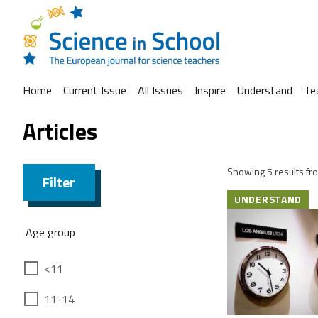
Home
Current Issue
All Issues
Inspire
Understand
Te
Articles
Showing 5 results fro
Filter
UNDERSTAND
Age group
<11
11-14