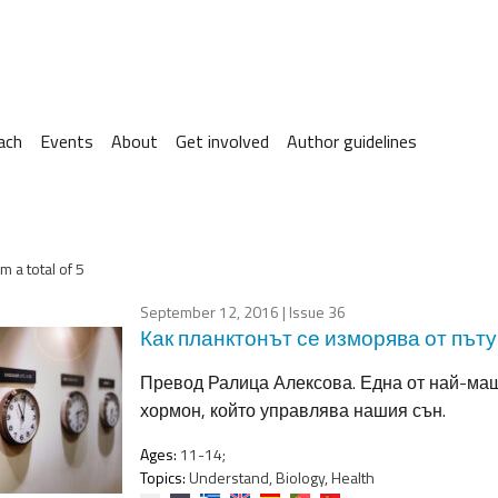
ach
Events
About
Get involved
Author guidelines
m a total of 5
September 12, 2016
| Issue 36
Как планктонът се изморява от път
Превод Ралица Алексова. Една от най-мащ
хормон, който управлява нашия сън.
Ages:
11-14;
Topics:
Understand, Biology, Health