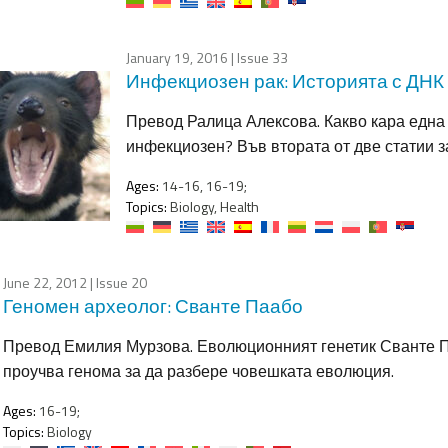
January 19, 2016
| Issue 33
Инфекциозен рак: Историята с ДНК
Превод Ралица Алексова. Какво кара една к
инфекциозен? Във втората от две статии 
Ages:
14-16, 16-19;
Topics:
Biology, Health
June 22, 2012
| Issue 20
Геномен археолог: Сванте Паабо
Превод Емилия Мурзова. Еволюционният генетик Сванте Паа
проучва генома за да разбере човешката еволюция.
Ages:
16-19;
Topics:
Biology