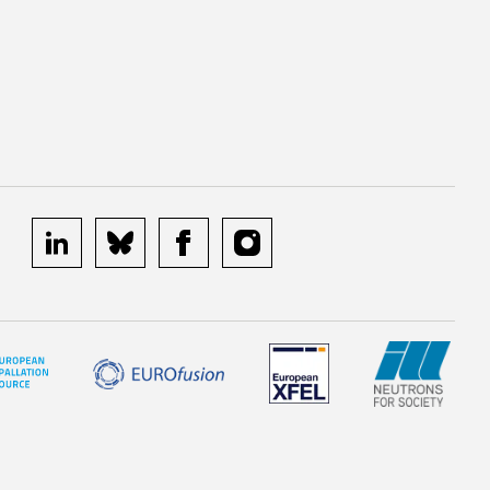
linkedin
bluesky
facebook
instagram