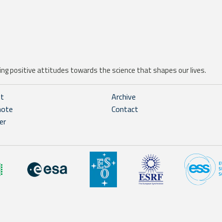
ng positive attitudes towards the science that shapes our lives.
ht
Archive
note
Contact
er