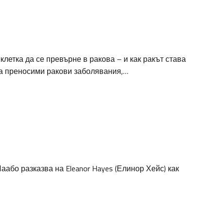
летка да се превърне в ракова – и как ракът става
за преносими ракови заболявания,…
бо разказва на Eleanor Hayes (Елинор Хейс) как