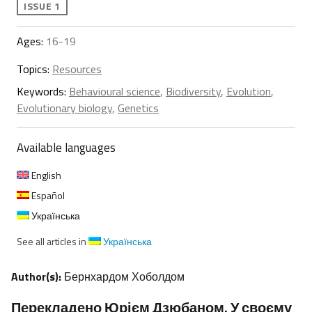
ISSUE 1
Ages:
16-19
Topics:
Resources
Keywords:
Behavioural science
,
Biodiversity
,
Evolution
,
Evolutionary biology
,
Genetics
Available languages
English
Español
Українська
See all articles in
Українська
Author(s):
Бернхардом Хоболдом
Перекладено Юрієм Дзюбаном. У своєму