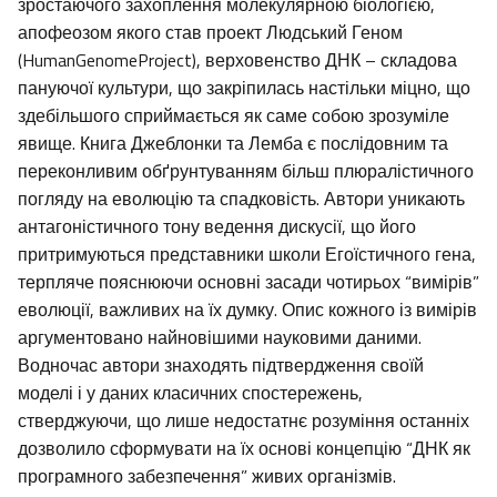
зростаючого захоплення молекулярною біологією,
апофеозом якого став проект Людський Геном
(HumanGenomeProject), верховенство ДНК – складова
пануючої культури, що закріпилась настільки міцно, що
здебільшого сприймається як саме собою зрозуміле
явище. Книга Джеблонки та Лемба є послідовним та
переконливим обґрунтуванням більш плюралістичного
погляду на еволюцію та спадковість. Автори уникають
антагоністичного тону ведення дискусії, що його
притримуються представники школи Егоїстичного гена,
терпляче пояснюючи основні засади чотирьох “вимірів”
еволюції, важливих на їх думку. Опис кожного із вимірів
аргументовано найновішими науковими даними.
Водночас автори знаходять підтвердження своїй
моделі і у даних класичних спостережень,
стверджуючи, що лише недостатнє розуміння останніх
дозволило сформувати на їх основі концепцію “ДНК як
програмного забезпечення” живих організмів.