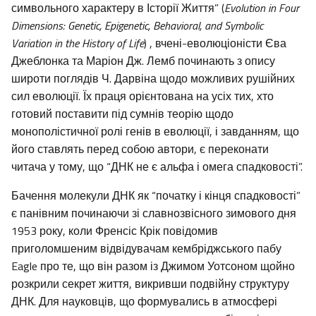
символьного характеру в Історії Життя” (
Evolution in Four
Dimensions: Genetic, Epigenetic, Behavioral, and Symbolic
Variation in the History of Life
) , вчені-еволюціоністи Єва
Джеблонка та Маріон Дж. Лемб починають з опису
широти поглядів Ч. Дарвіна щодо можливих рушійних
сил еволюції. Їх праця орієнтована на усіх тих, хто
готовий поставити під сумнів теорію щодо
монополістичної ролі генів в еволюції, і завданням, що
його ставлять перед собою автори, є переконати
читача у тому, що “ДНК не є альфа і омега спадковості”.
Бачення молекули ДНК як “початку і кінця спадковості”
є панівним починаючи зі славнозвісного зимового дня
1953 року, коли Френсіс Крік повідомив
приголомшеним відвідувачам кембріджського пабу
Eagle про те, що він разом із Джимом Уотсоном щойно
розкрили секрет життя, викривши подвійну структуру
ДНК. Для науковців, що формувались в атмосфері