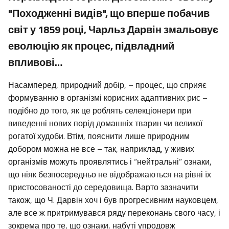
"Походженні видів", що вперше побачив
світ у 1859 році, Чарльз Дарвін змальовує
еволюцію як процес, підвладний
впливові…
Насамперед, природний добір, – процес, що сприяє
формуванню в організмі корисних адаптивних рис –
подібно до того, як це роблять селекціонери при
виведенні нових порід домашніх тварин чи великої
рогатої худоби. Втім, пояснити лише природним
добором можна не все – так, наприклад, у живих
організмів можуть проявлятись і “нейтральні” ознаки,
що ніяк безпосередньо не відображаються на рівні їх
пристосованості до середовища. Варто зазначити
також, що Ч. Дарвін хоч і був прогресивним науковцем,
але все ж притримувався ряду переконань свого часу, і
зокрема про те, що ознаки, набуті упродовж