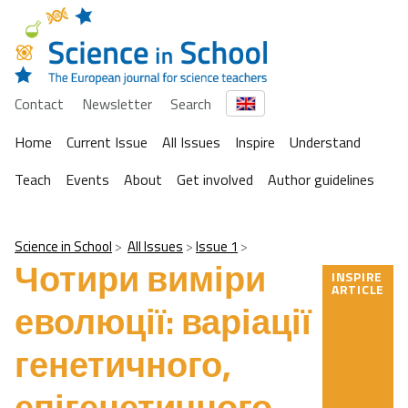
Contact
Newsletter
Search
Home
Current Issue
All Issues
Inspire
Understand
Teach
Events
About
Get involved
Author guidelines
Science in School
All Issues
Issue 1
Чотири виміри
INSPIRE
ARTICLE
еволюції: варіації
генетичного,
епігенетичного,