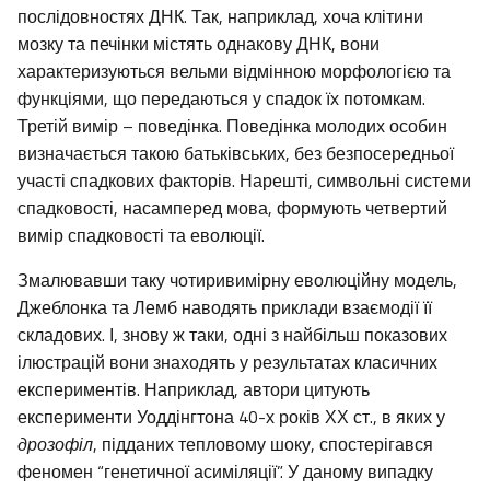
послідовностях ДНК. Так, наприклад, хоча клітини
мозку та печінки містять однакову ДНК, вони
характеризуються вельми відмінною морфологією та
функціями, що передаються у спадок їх потомкам.
Третій вимір – поведінка. Поведінка молодих особин
визначається такою батьківських, без безпосередньої
участі спадкових факторів. Нарешті, символьні системи
спадковості, насамперед мова, формують четвертий
вимір спадковості та еволюції.
Змалювавши таку чотиривимірну еволюційну модель,
Джеблонка та Лемб наводять приклади взаємодії її
складових. І, знову ж таки, одні з найбільш показових
ілюстрацій вони знаходять у результатах класичних
експериментів. Наприклад, автори цитують
експерименти Уоддінгтона 40-х років ХХ ст., в яких у
дрозофіл
, підданих тепловому шоку, спостерігався
феномен “генетичної асиміляції”. У даному випадку