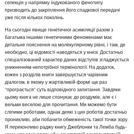
селекція у напрямку індукованого фенотипу
призводить до закріплення його спадкової передачі
уже після кількох поколінь.
На сьогодні явище генетичної асиміляції разом з
багатьма іншими генетичними феноменами має
детальне пояснення на молекулярному рівні, і там, де
необхідно, ці відомості наводяться у книзі. Достатньо
спеціалізований характер даних відступів згладжується
уникненням непотрібної термінології. На додаток,
кожен з розділів книги завершується чарівним
діалогом, в якому у жартівливій формі ще раз
“програється” суть відповідного запитання. Завдяки
цьому книга не лише спонукає до роздумів, але є і
вельми веселою для прочитання. Ми можемо бути
сліпими роботами, однак деякі з цих роботів достатньо
проникливі, аби побачити обмеженість такої точки зору.
Я переконливо раджу книгу Джеблонки та Лемба будь-