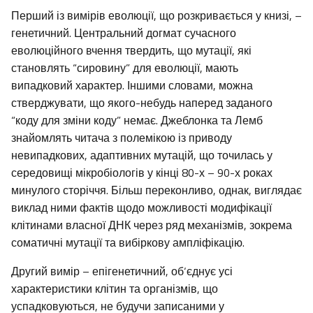
Перший із вимірів еволюції, що розкривається у книзі, –
генетичний. Центральний догмат сучасного
еволюційного вчення твердить, що мутації, які
становлять “сировину” для еволюції, мають
випадковий характер. Іншими словами, можна
стверджувати, що якого-небудь наперед заданого
“коду для зміни коду” немає. Джеблонка та Лемб
знайомлять читача з полемікою із приводу
невипадкових, адаптивних мутацій, що точилась у
середовищі мікробіологів у кінці 80-х – 90-х роках
минулого сторіччя. Більш переконливо, однак, виглядає
виклад ними фактів щодо можливості модифікації
клітинами власної ДНК через ряд механізмів, зокрема
соматичні мутації та вибіркову ампліфікацію.
Другий вимір – епігенетичний, об‘єднує усі
характеристики клітин та організмів, що
успадковуються, не будучи записаними у