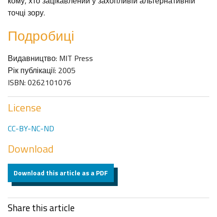
кому, хто зацікавлений у захопливій альтернативній
точці зору.
Подробиці
Видавництво: MIT Press
Рік публікації: 2005
ISBN: 0262101076
License
CC-BY-NC-ND
Download
Download this article as a PDF
Share this article