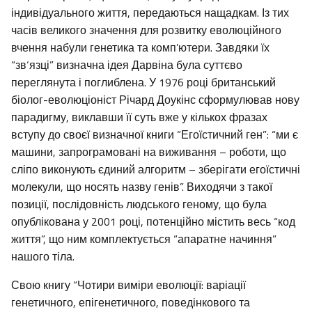
індивідуального життя, передаються нащадкам. Із тих
часів великого значення для розвитку еволюційного
вчення набули генетика та комп’ютери. Завдяки їх
“зв‘язці” визначна ідея Дарвіна була суттєво
переглянута і поглиблена. У 1976 році британський
біолог-еволюціоніст Річард Доукінс сформулював нову
парадигму, виклавши її суть вже у кількох фразах
вступу до своєї визначної книги “Егоїстичний ген”: “ми є
машини, запрограмовані на виживання – роботи, що
сліпо виконують єдиний алгоритм – зберігати егоїстичні
молекули, що носять назву генів”. Виходячи з такої
позиції, послідовність людського геному, що була
опублікована у 2001 році, потенційно містить весь “код
життя”, що ним комплектується “апаратне начиння”
нашого тіла.
Свою книгу “Чотири виміри еволюції: варіації
генетичного, епігенетичного, поведінкового та