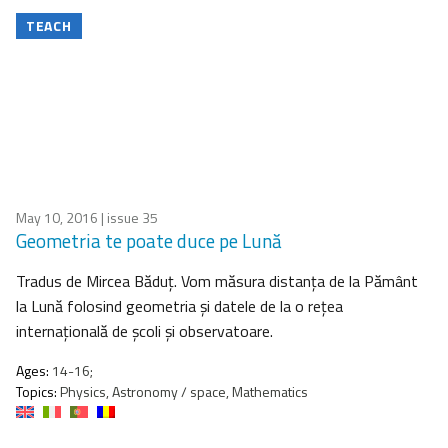
TEACH
May 10, 2016
| issue 35
Geometria te poate duce pe Lună
Tradus de Mircea Băduţ. Vom măsura distanţa de la Pământ
la Lună folosind geometria şi datele de la o reţea
internaţională de şcoli şi observatoare.
Ages:
14-16;
Topics:
Physics, Astronomy / space, Mathematics