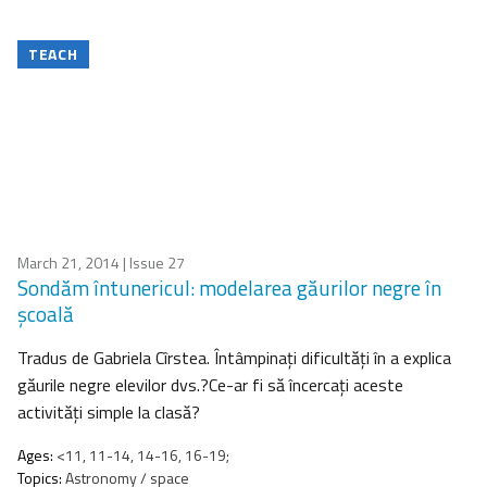
TEACH
March 21, 2014
| Issue 27
Sondăm întunericul: modelarea găurilor negre în
şcoală
Tradus de Gabriela Cîrstea. Întâmpinaţi dificultăţi în a explica
găurile negre elevilor dvs.?Ce-ar fi să încercaţi aceste
activităţi simple la clasă?
Ages:
<11, 11-14, 14-16, 16-19;
Topics:
Astronomy / space