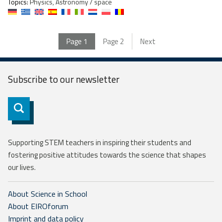
Topics:
Physics, Astronomy / space
Page
1
Page
2
Next
Subscribe to our
newsletter
Subscribe
Supporting STEM teachers in inspiring their students and
fostering positive attitudes towards the science that shapes
our lives.
About Science in School
About EIROforum
Imprint and data policy