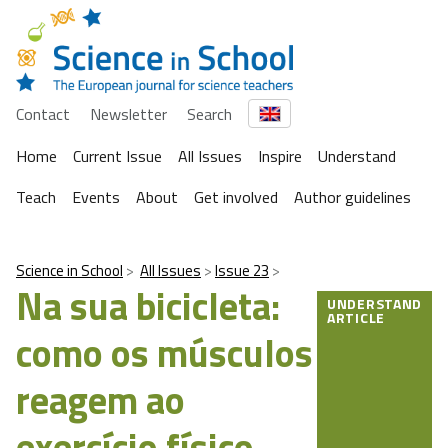
Contact
Newsletter
Search
Home
Current Issue
All Issues
Inspire
Understand
Teach
Events
About
Get involved
Author guidelines
Science in School
All Issues
Issue 23
Na sua bicicleta:
UNDERSTAND
ARTICLE
como os músculos
reagem ao
exercício físico