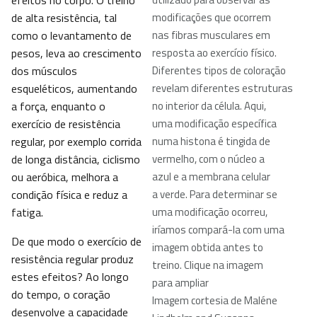
efeitos no corpo. O treino
de alta resistência, tal
modificações que ocorrem
como o levantamento de
nas fibras musculares em
pesos, leva ao crescimento
resposta ao exercício físico.
dos músculos
Diferentes tipos de coloração
esqueléticos, aumentando
revelam diferentes estruturas
a força, enquanto o
no interior da célula. Aqui,
exercício de resistência
uma modificação específica
regular, por exemplo corrida
numa histona é tingida de
de longa distância, ciclismo
vermelho, com o núcleo a
ou aeróbica, melhora a
azul e a membrana celular
condição física e reduz a
a verde. Para determinar se
fatiga.
uma modificação ocorreu,
iríamos compará-la com uma
De que modo o exercício de
imagem obtida antes to
resistência regular produz
treino. Clique na imagem
estes efeitos? Ao longo
para ampliar
do tempo, o coração
Imagem cortesia de Maléne
desenvolve a capacidade