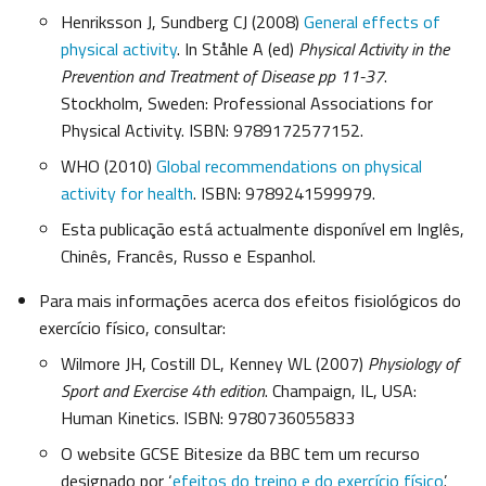
Henriksson J, Sundberg CJ (2008)
General effects of
physical activity
. In Ståhle A (ed)
Physical Activity in the
Prevention and Treatment of Disease pp 11-37
.
Stockholm, Sweden: Professional Associations for
Physical Activity. ISBN: 9789172577152.
WHO (2010)
Global recommendations on physical
activity for health
. ISBN: 9789241599979.
Esta publicação está actualmente disponível em Inglês,
Chinês, Francês, Russo e Espanhol.
Para mais informações acerca dos efeitos fisiológicos do
exercício físico, consultar:
Wilmore JH, Costill DL, Kenney WL (2007)
Physiology of
Sport and Exercise 4th edition
. Champaign, IL, USA:
Human Kinetics. ISBN: 9780736055833
O website GCSE Bitesize da BBC tem um recurso
designado por ‘
efeitos do treino e do exercício físico
’.