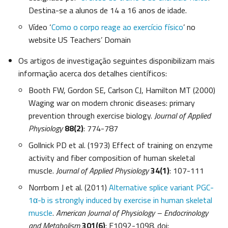
Destina-se a alunos de 14 a 16 anos de idade.
Vídeo ‘
Como o corpo reage ao exercício físico
’ no
website US Teachers’ Domain
Os artigos de investigação seguintes disponibilizam mais
informação acerca dos detalhes científicos:
Booth FW, Gordon SE, Carlson CJ, Hamilton MT (2000)
Waging war on modern chronic diseases: primary
prevention through exercise biology.
Journal of Applied
Physiology
88(2)
: 774-787
Gollnick PD et al. (1973) Effect of training on enzyme
activity and fiber composition of human skeletal
muscle.
Journal of Applied Physiology
34(1)
: 107-111
Norrbom J et al. (2011)
Alternative splice variant PGC-
1α-b is strongly induced by exercise in human skeletal
muscle
.
American Journal of Physiology – Endocrinology
and Metabolism
301(6)
: E1092-1098. doi: