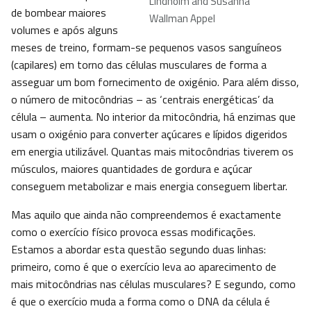
Lindholm and Susanna
de bombear maiores
Wallman Appel
volumes e após alguns
meses de treino, formam-se pequenos vasos sanguíneos
(capilares) em torno das células musculares de forma a
asseguar um bom fornecimento de oxigénio. Para além disso,
o número de mitocôndrias – as ‘centrais energéticas’ da
célula – aumenta. No interior da mitocôndria, há enzimas que
usam o oxigénio para converter açúcares e lípidos digeridos
em energia utilizável. Quantas mais mitocôndrias tiverem os
músculos, maiores quantidades de gordura e açúcar
conseguem metabolizar e mais energia conseguem libertar.
Mas aquilo que ainda não compreendemos é exactamente
como o exercício físico provoca essas modificações.
Estamos a abordar esta questão segundo duas linhas:
primeiro, como é que o exercício leva ao aparecimento de
mais mitocôndrias nas células musculares? E segundo, como
é que o exercício muda a forma como o DNA da célula é