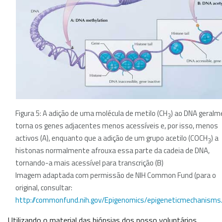
Figura 5: A adição de uma molécula de metilo (CH
) ao DNA geral
3
torna os genes adjacentes menos acessíveis e, por isso, menos
activos (A), enquanto que a adição de um grupo acetilo (COCH
) a
3
histonas normalmente afrouxa essa parte da cadeia de DNA,
tornando-a mais acessível para transcrição (B)
Imagem adaptada com permissão de NIH Common Fund (para o
original, consultar:
http://commonfund.nih.gov/Epigenomics/epigeneticmechanisms
Utilizando o material das biópsias dos nosso voluntários,