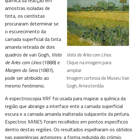
química da reacção em
amostras isoladas de
tinta, os cientistas
procuraram determinar se
o escurecimento da
camada superficial da tinta
amarela retirada de dois
quadros de van Gogh,
Vista
Vista de Arles com Lírios
.
de Arles com Lírios
(1888) e
Clique na imagem para
Margem do Sena
(1887),
ampliar
pode ser atribuído ao
Imagem cortesia de Museu Van
mesmo fenómeno.
Gogh, Amesterdão
A espectroscopia XRF foi usada para mapear a química da
região que abrange a interface ente a camada superficial
escura e a camada amarela inalterada subjacente da pintura.
Espectros XANES foram recolhidos em pontos específicos
dentro destas regiões. Os resultados espelharam os obtidos
nas experiências anteriores: a forma reduzida do crómio,