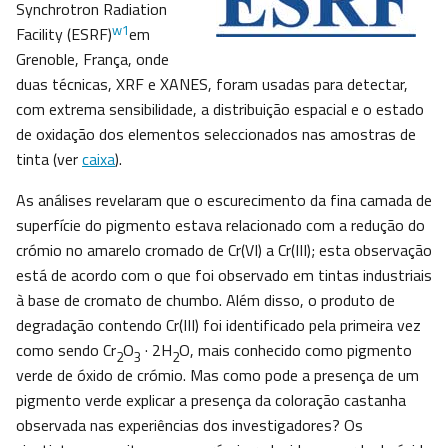
Synchrotron Radiation
w1
Facility (ESRF)
em
Grenoble, França, onde
duas técnicas, XRF e XANES, foram usadas para detectar,
com extrema sensibilidade, a distribuição espacial e o estado
de oxidação dos elementos seleccionados nas amostras de
tinta (ver
caixa
).
As análises revelaram que o escurecimento da fina camada de
superfície do pigmento estava relacionado com a redução do
crómio no amarelo cromado de Cr(VI) a Cr(III); esta observação
está de acordo com o que foi observado em tintas industriais
à base de cromato de chumbo. Além disso, o produto de
degradação contendo Cr(III) foi identificado pela primeira vez
como sendo Cr
O
· 2H
O, mais conhecido como pigmento
2
3
2
verde de óxido de crómio. Mas como pode a presença de um
pigmento verde explicar a presença da coloração castanha
observada nas experiências dos investigadores? Os