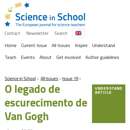
Contact
Newsletter
Search
Home
Current Issue
All Issues
Inspire
Understand
Teach
Events
About
Get involved
Author guidelines
Science in School
All Issues
Issue 19
O legado de
UNDERSTAND
ARTICLE
escurecimento de
Van Gogh