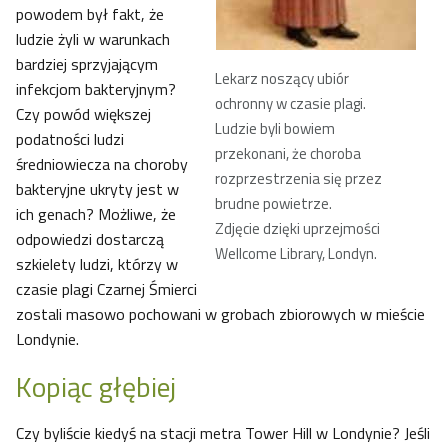
powodem był fakt, że
ludzie żyli w warunkach
bardziej sprzyjającym
Lekarz noszący ubiór
infekcjom bakteryjnym?
ochronny w czasie plagi.
Czy powód większej
Ludzie byli bowiem
podatności ludzi
przekonani, że choroba
średniowiecza na choroby
rozprzestrzenia się przez
bakteryjne ukryty jest w
brudne powietrze.
ich genach? Możliwe, że
Zdjęcie dzięki uprzejmości
odpowiedzi dostarczą
Wellcome Library, Londyn.
szkielety ludzi, którzy w
czasie plagi Czarnej Śmierci
zostali masowo pochowani w grobach zbiorowych w mieście
Londynie.
Kopiąc głębiej
Czy byliście kiedyś na stacji metra Tower Hill w Londynie? Jeśli