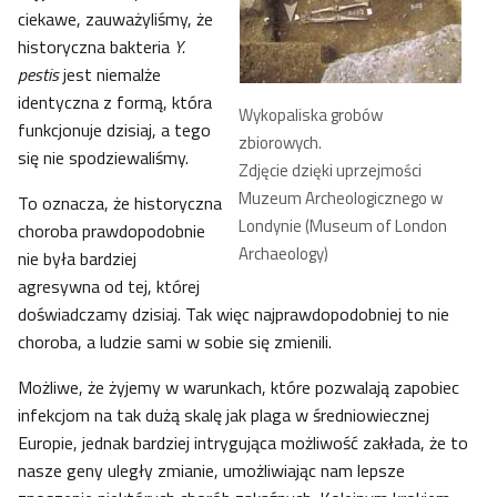
ciekawe, zauważyliśmy, że
historyczna bakteria
Y.
pestis
jest niemalże
identyczna z formą, która
Wykopaliska grobów
funkcjonuje dzisiaj, a tego
zbiorowych.
się nie spodziewaliśmy.
Zdjęcie dzięki uprzejmości
Muzeum Archeologicznego w
To oznacza, że historyczna
Londynie (Museum of London
choroba prawdopodobnie
Archaeology)
nie była bardziej
agresywna od tej, której
doświadczamy dzisiaj. Tak więc najprawdopodobniej to nie
choroba, a ludzie sami w sobie się zmienili.
Możliwe, że żyjemy w warunkach, które pozwalają zapobiec
infekcjom na tak dużą skalę jak plaga w średniowiecznej
Europie, jednak bardziej intrygująca możliwość zakłada, że to
nasze geny uległy zmianie, umożliwiając nam lepsze