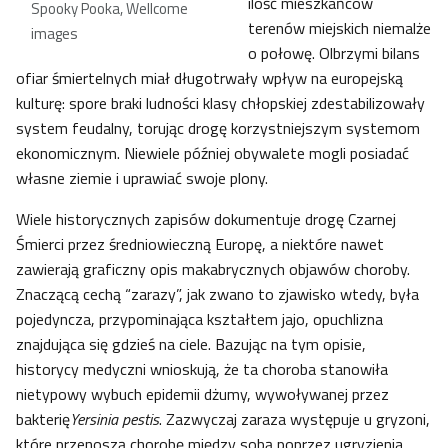
ilość mieszkańców
Spooky Pooka, Wellcome
terenów miejskich niemalże
images
o połowę. Olbrzymi bilans
ofiar śmiertelnych miał długotrwały wpływ na europejską
kulturę: spore braki ludności klasy chłopskiej zdestabilizowały
system feudalny, torując drogę korzystniejszym systemom
ekonomicznym. Niewiele później obywalete mogli posiadać
własne ziemie i uprawiać swoje plony.
Wiele historycznych zapisów dokumentuje drogę Czarnej
Śmierci przez średniowieczną Europę, a niektóre nawet
zawierają graficzny opis makabrycznych objawów choroby.
Znaczącą cechą “zarazy”, jak zwano to zjawisko wtedy, była
pojedyncza, przypominająca kształtem jajo, opuchlizna
znajdująca się gdzieś na ciele. Bazując na tym opisie,
historycy medyczni wnioskują, że ta choroba stanowiła
nietypowy wybuch epidemii dżumy, wywoływanej przez
bakterię
Yersinia pestis
. Zazwyczaj zaraza występuje u gryzoni,
które przenoszą chorobę między sobą poprzez ugryzienia