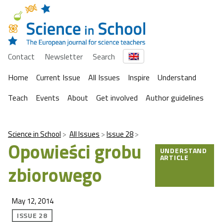
Contact
Newsletter
Search
Home
Current Issue
All Issues
Inspire
Understand
Teach
Events
About
Get involved
Author guidelines
Science in School
All Issues
Issue 28
Opowieści grobu
UNDERSTAND
ARTICLE
zbiorowego
May 12, 2014
ISSUE 28