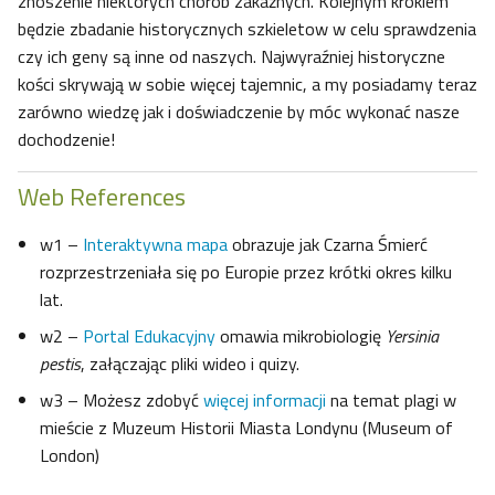
znoszenie niektórych chorób zakaźnych. Kolejnym krokiem
będzie zbadanie historycznych szkieletow w celu sprawdzenia
czy ich geny są inne od naszych. Najwyraźniej historyczne
kości skrywają w sobie więcej tajemnic, a my posiadamy teraz
zarówno wiedzę jak i doświadczenie by móc wykonać nasze
dochodzenie!
Web References
w1 –
Interaktywna mapa
obrazuje jak Czarna Śmierć
rozprzestrzeniała się po Europie przez krótki okres kilku
lat.
w2 –
Portal Edukacyjny
omawia mikrobiologię
Yersinia
pestis
, załączając pliki wideo i quizy.
w3 – Możesz zdobyć
więcej informacji
na temat plagi w
mieście z Muzeum Historii Miasta Londynu (Museum of
London)