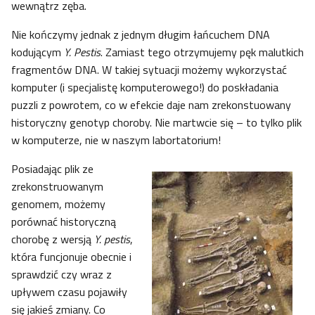
wewnątrz zęba.
Nie kończymy jednak z jednym długim łańcuchem DNA
kodującym
Y. Pestis
. Zamiast tego otrzymujemy pęk malutkich
fragmentów DNA. W takiej sytuacji możemy wykorzystać
komputer (i specjalistę komputerowego!) do poskładania
puzzli z powrotem, co w efekcie daje nam zrekonstuowany
historyczny genotyp choroby. Nie martwcie się – to tylko plik
w komputerze, nie w naszym labortatorium!
Posiadając plik ze
zrekonstruowanym
genomem, możemy
porównać historyczną
chorobę z wersją
Y. pestis
,
która funcjonuje obecnie i
sprawdzić czy wraz z
upływem czasu pojawiły
się jakieś zmiany. Co