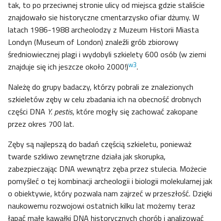
tak, to po przeciwnej stronie ulicy od miejsca gdzie staliście
znajdowało sie historyczne cmentarzysko ofiar dżumy. W
latach 1986-1988 archeolodzy z Muzeum Historii Miasta
Londyn (Museum of London) znaleźli grób zbiorowy
średniowiecznej plagi i wydobyli szkielety 600 osób (w ziemi
w3
znajduje się ich jeszcze około 2000!)
.
Należę do grupy badaczy, którzy pobrali ze znalezionych
szkieletów zęby w celu zbadania ich na obecność drobnych
części DNA
Y. pestis
, które mogły się zachować zakopane
przez okres 700 lat.
Zęby są najlepszą do badań częścią szkieletu, ponieważ
twarde szkliwo zewnętrzne działa jak skorupka,
zabezpieczając DNA wewnątrz zęba przez stulecia. Możecie
pomyśleć o tej kombinacji archeologii i biologii molekularnej jak
o obiektywie, który pozwala nam zajrzeć w przeszłość. Dzięki
naukowemu rozwojowi ostatnich kilku lat możemy teraz
łapać małe kawałki DNA historycznych chorób i analizować