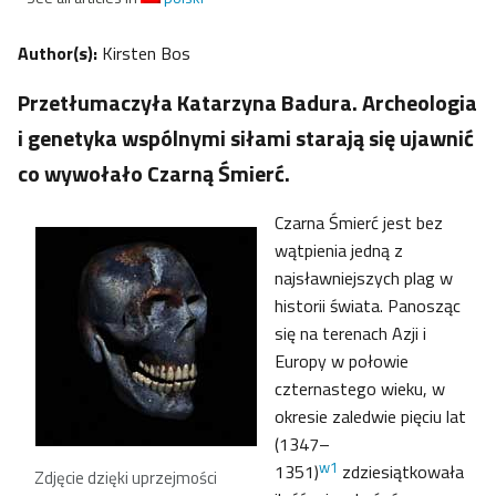
Author(s):
Kirsten Bos
Przetłumaczyła Katarzyna Badura. Archeologia
i genetyka wspólnymi siłami starają się ujawnić
co wywołało Czarną Śmierć.
Czarna Śmierć jest bez
wątpienia jedną z
najsławniejszych plag w
historii świata. Panosząc
się na terenach Azji i
Europy w połowie
czternastego wieku, w
okresie zaledwie pięciu lat
(1347–
w1
1351)
zdziesiątkowała
Zdjęcie dzięki uprzejmości