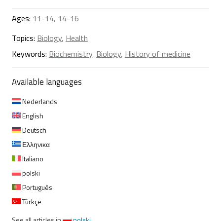
Ages:
11-14, 14-16
Topics:
Biology
,
Health
Keywords:
Biochemistry
,
Biology
,
History of medicine
Available languages
Nederlands
English
Deutsch
Ελληνικα
Italiano
polski
Português
Türkçe
See all articles in
polski