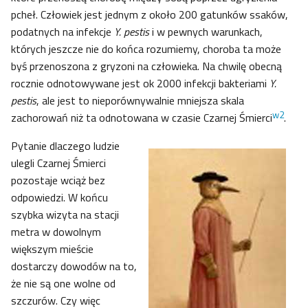
pcheł. Człowiek jest jednym z około 200 gatunków ssaków,
podatnych na infekcje
Y. pestis
i w pewnych warunkach,
których jeszcze nie do końca rozumiemy, choroba ta może
byś przenoszona z gryzoni na człowieka. Na chwilę obecną
rocznie odnotowywane jest ok 2000 infekcji bakteriami
Y.
pestis
, ale jest to nieporównywalnie mniejsza skala
w2
zachorowań niż ta odnotowana w czasie Czarnej Śmierci
.
Pytanie dlaczego ludzie
ulegli Czarnej Śmierci
pozostaje wciąż bez
odpowiedzi. W końcu
szybka wizyta na stacji
metra w dowolnym
większym mieście
dostarczy dowodów na to,
że nie są one wolne od
szczurów. Czy więc