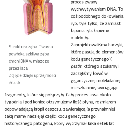
proces zwany
wychwytywaniem DNA. To
coś podobnego do łowienia
ryb, tyle tylko, że zamiast
łapania ryb, łapiemy
molekuły.
Zaprojektowaliśmy haczyki,
Struktura zęba. Twarda
które pasują do elementów
powłoka szkliwa zęba
kodu genetycznego
Y.
chroni DNA w miazdze
pestis
, którego szukamy i
przez lata.
zaczęliśmy łowić w
Zdjęcie dzięki uprzejmości
gigantycznej molekularnej
iStock
mieszkaninie, wyciągając
fragmenty, które się połączyły. Cały proces trwa około
tygodnia i pod koniec otrzymujemy ilość płynu, rozmiarem
odpowiadającą kropli deszczu, zawierającą (a przynajmniej
taką mamy nadzieję) części kodu genetycznego
historycznego patogenu, który wytrzymał kilka setek lat