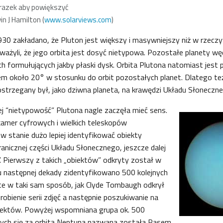
razek aby powiększyć
in J Hamilton (
www.solarviews.com
)
30 zakładano, że Pluton jest większy i masywniejszy niż w rzeczy
żyli, że jego orbita jest dosyć nietypowa. Pozostałe planety wę
ch formułujących jakby płaski dysk. Orbita Plutona natomiast jest 
m około 20° w stosunku do orbit pozostałych planet. Dlatego też
ostrzegany był, jako dziwna planeta, na krawędzi Układu Słoneczne
ej “nietypowość” Plutona nagle zaczęła mieć sens.
amer cyfrowych i wielkich teleskopów
w stanie dużo lepiej identyfikować obiekty
ranicznej części Układu Słonecznego, jeszcze dalej
”. Pierwszy z takich „obiektów” odkryty został w
u następnej dekady zidentyfikowano 500 kolejnych
te w taki sam sposób, jak Clyde Tombaugh odkrył
robienie serii zdjęć a następnie poszukiwanie na
iektów. Powyżej wspomniana grupa ok. 500
cych się za orbitą Neptuna nazwana została Pasem