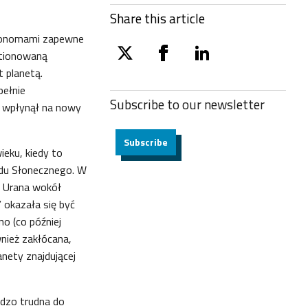
Share this article
tronomami zapewne
stionowaną
twitter
facebook
linkedin
t planetą.
pełnie
Subscribe to our
newsletter
m wpłynął na nowy
Subscribe
ieku, kiedy to
adu Słonecznego. W
a Urana wokół
 okazała się być
o (co później
wnież zakłócana,
anety znajdującej
rdzo trudna do