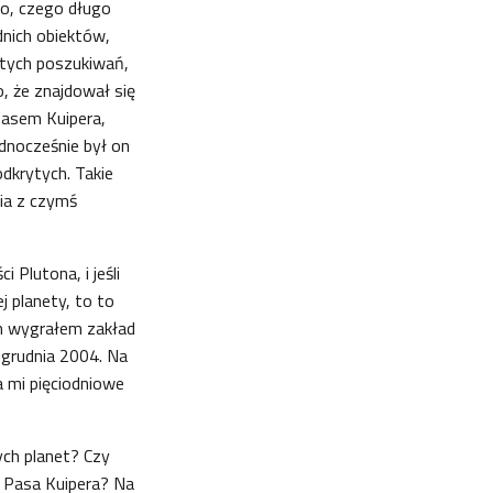
to, czego długo
nich obiektów,
 tych poszukiwań,
, że znajdował się
Pasem Kuipera,
ednocześnie był on
dkrytych. Takie
ia z czymś
i Plutona, i jeśli
j planety, to to
em wygrałem zakład
 grudnia 2004. Na
a mi pięciodniowe
ych planet? Czy
z Pasa Kuipera? Na