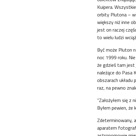
Kuipera. Wszystkie
orbity Plutona – w
większy niż inne o
jest on raczej czę
to wielu ludzi wcią
Być może Pluton na
noc 1999 roku. Nie
że gdzieś tam jest 
należące do Pasa K
obszarach układu p
raz, na pewno znale
“Założyłem się z ni
Byłem pewien, że k
Zdeterminowany, a
aparatem fotograf
astronomowie miel