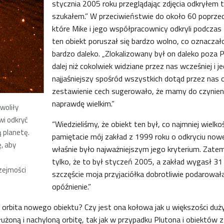
stycznia 2005 roku przeglądając zdjęcia odkryłem 
szukałem.” W przeciwieństwie do około 60 poprzed
które Mike i jego współpracownicy odkryli podczas
ten obiekt poruszał się bardzo wolno, co oznaczało
bardzo daleko. „Zlokalizowany był on daleko poza 
dalej niż cokolwiek widziane przez nas wcześniej i j
najjaśniejszy spośród wszystkich dotąd przez nas o
zestawienie cech sugerowało, że mamy do czynien
naprawdę wielkim.”
woliły
wi odkryć
“Wiedzieliśmy, że obiekt ten był, co najmniej wielkośc
 planetę.
pamiętacie mój zakład z 1999 roku o odkryciu nowe
ę, aby
właśnie było najważniejszym jego kryterium. Zat
tylko, że to był styczeń 2005, a zakład wygasł 31
rzejmości
szczęście moja przyjaciółka dobrotliwie podarował
opóźnienie.”
orbita nowego obiektu? Czy jest ona kołowa jak u większości duż
żoną i nachyloną orbitę, tak jak w przypadku Plutona i obiektów 