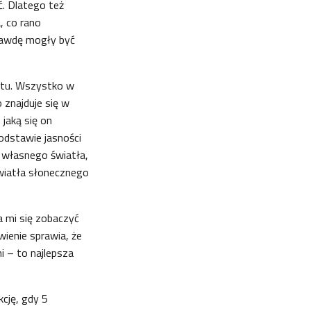
. Dlatego też
, co rano
prawdę mogły być
ktu. Wszystko w
 znajduje się w
 jaką się on
podstawie jasności
ą własnego światła,
wiatła słonecznego
a mi się zobaczyć
wienie sprawia, że
i – to najlepsza
kcję, gdy 5