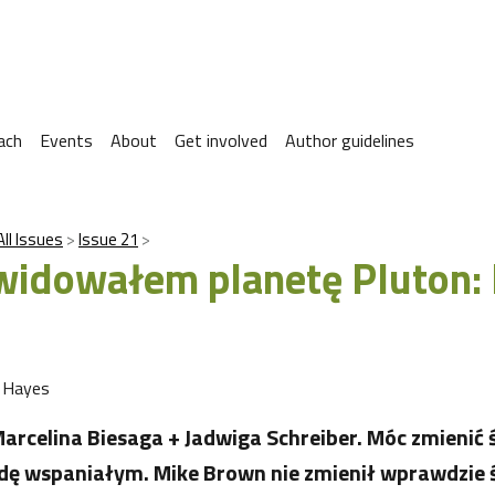
ach
Events
About
Get involved
Author guidelines
All Issues
Issue 21
kwidowałem planetę Pluton:
r Hayes
rcelina Biesaga + Jadwiga Schreiber. Móc zmienić 
ę wspaniałym. Mike Brown nie zmienił wprawdzie ś