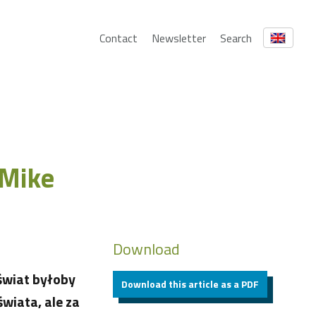
Contact
Newsletter
Search
 Mike
Download
świat byłoby
Download this article as a PDF
wiata, ale za