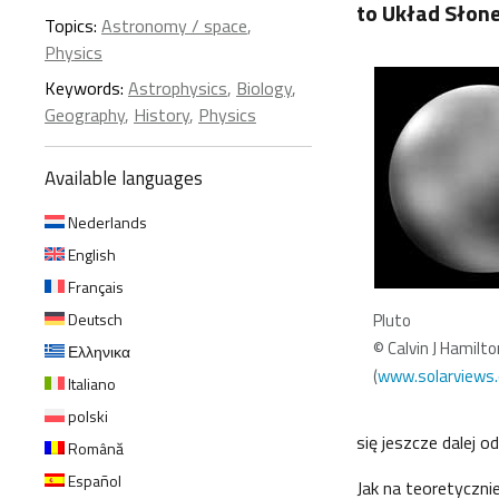
to Układ Słone
Topics:
Astronomy / space
,
Physics
Keywords:
Astrophysics
,
Biology
,
Geography
,
History
,
Physics
Available languages
Nederlands
English
Français
Deutsch
Pluto
© Calvin J Hamilto
Ελληνικα
(
www.solarviews
Italiano
polski
się jeszcze dalej o
Română
Español
Jak na teoretyczni