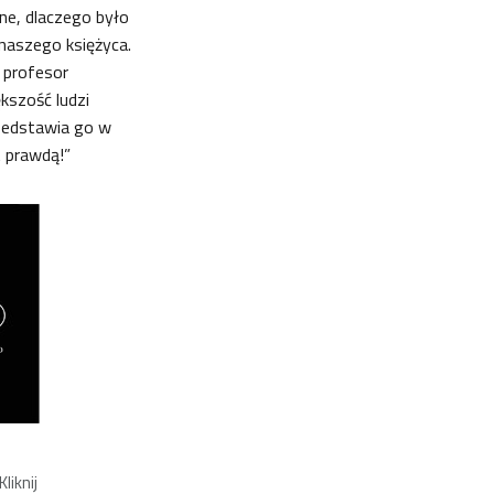
ne, dlaczego było
 naszego księżyca.
 profesor
kszość ludzi
rzedstawia go w
t prawdą!”
liknij