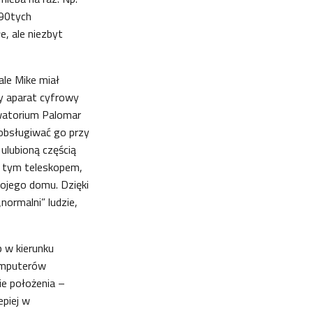
 90tych
, ale niezbyt
ale Mike miał
y aparat cyfrowy
watorium Palomar
 obsługiwać go przy
ulubioną częścią
 z tym teleskopem,
mojego domu. Dzięki
normalni” ludzie,
p w kierunku
komputerów
ie położenia –
epiej w