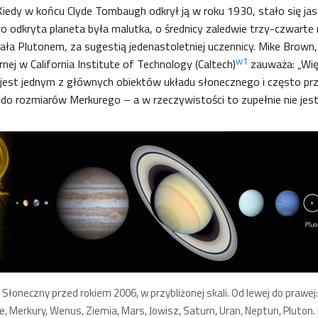
Kiedy w końcu Clyde Tombaugh odkrył ją w roku 1930, stało się jas
o odkryta planeta była malutka, o średnicy zaledwie trzy-czwarte
a Plutonem, za sugestią jedenastoletniej uczennicy. Mike Brown,
w1
nej w California Institute of Technology (Caltech)
zauważa: „Wię
n jest jednym z głównych obiektów układu słonecznego i często p
 do rozmiarów Merkurego – a w rzeczywistości to zupełnie nie jes
 Słoneczny przed rokiem 2006, w przybliżonej skali. Od lewej do prawej:
e, Merkury, Wenus, Ziemia, Mars, Jowisz, Saturn, Uran, Neptun, Pluton. K