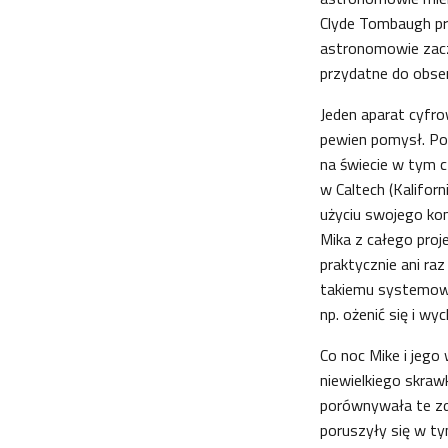
Clyde Tombaugh pr
astronomowie zaczę
przydatne do obser
Jeden aparat cyfro
pewien pomysł. Po
na świecie w tym 
w Caltech (Kalifor
użyciu swojego kom
Mika z całego proj
praktycznie ani ra
takiemu systemowi 
np. ożenić się i wy
Co noc Mike i jego 
niewielkiego skrawk
porównywała te zdj
poruszyły się w tym