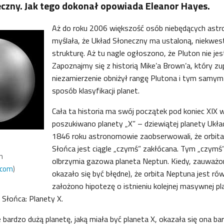
czny. Jak tego dokonał opowiada Eleanor Hayes.
Aż do roku 2006 większość osób niebędących as
myślała, że Układ Słoneczny ma ustaloną, niekwe
strukturę. Aż tu nagle ogłoszono, że Pluton nie jes
Zapoznajmy się z historią Mike’a Brown’a, który zu
niezamierzenie obniżył rangę Plutona i tym samy
sposób klasyfikacji planet.
Cała ta historia ma swój początek pod koniec XIX w
poszukiwano planety „X” – dziewiątej planety Ukł
1846 roku astronomowie zaobserwowali, że orbit
Słońca jest ciągle „czymś” zakłócana. Tym „czymś”
n
olbrzymia gazowa planeta Neptun. Kiedy, zauważon
.com
)
okazało się być błędne), że orbita Neptuna jest ró
założono hipotezę o istnieniu kolejnej masywnej pl
d Słońca: Planety X.
e bardzo dużą planetę, jaką miała być planeta X, okazała się ona ba