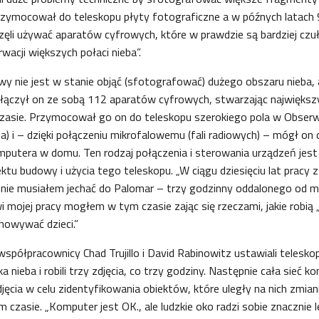
zymocował do teleskopu płyty fotograficzne a w późnych latach
li używać aparatów cyfrowych, które w prawdzie są bardziej czułe
wacji większych połaci nieba”.
wy nie jest w stanie objąć (sfotografować) dużego obszaru nieba, 
łączył on ze sobą 112 aparatów cyfrowych, stwarzając największ
czasie. Przymocował go on do teleskopu szerokiego pola w Obser
nia) i – dzięki połączeniu mikrofalowemu (fali radiowych) – mógł on
putera w domu. Ten rodzaj połączenia i sterowania urządzeń jest 
ektu budowy i użycia tego teleskopu. „W ciągu dziesięciu lat pracy
z nie musiałem jechać do Palomar – trzy godzinny oddalonego od 
mojej pracy mogłem w tym czasie zając się rzeczami, jakie robią „
chowywać dzieci.”
współpracownicy Chad Trujillo i David Rabinowitz ustawiali telesko
a nieba i robili trzy zdjęcia, co trzy godziny. Następnie cała sieć 
ęcia w celu zidentyfikowania obiektów, które uległy na nich zmian
 czasie. „Komputer jest OK., ale ludzkie oko radzi sobie znacznie l