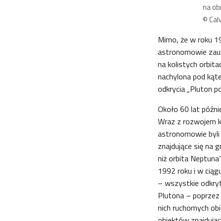
na ob
© Calv
Mimo, że w roku 19
astronomowie zauwa
na kolistych orbita
nachylona pod kąte
odkrycia „Pluton p
Około 60 lat późni
Wraz z rozwojem k
astronomowie byli 
znajdujące się na g
niż orbita Neptuna
1992 roku i w ciąg
– wszystkie odkry
Plutona – poprzez 
nich ruchomych ob
obiektów znajdują