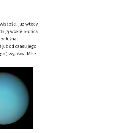
wistości, już wtedy
drują wokół Słońca
podłużna i
 już od czasu jego
go”, wyjaśnia Mike.