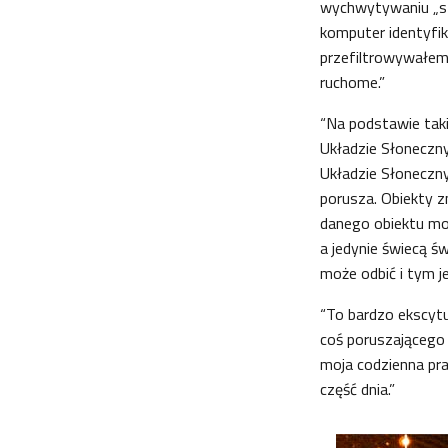
wychwytywaniu „szu
komputer identyfik
przefiltrowywałem 
ruchome.”
“Na podstawie tak
Układzie Słoneczny
Układzie Słonecznym
porusza. Obiekty zn
danego obiektu moż
a jedynie świecą ś
może odbić i tym je
“To bardzo ekscytu
coś poruszającego 
moja codzienna pra
część dnia.”