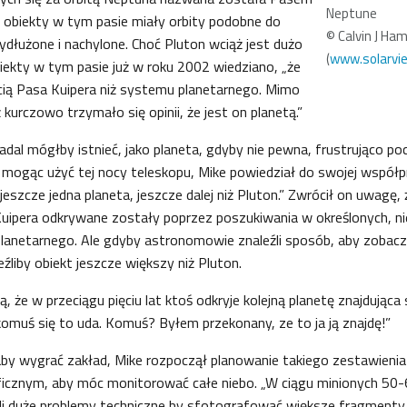
Neptune
 obiekty w tym pasie miały orbity podobne do
© Calvin J Ham
ydłużone i nachylone. Choć Pluton wciąż jest dużo
(
www.solarvi
biekty w tym pasie już w roku 2002 wiedziano, „że
ścią Pasa Kuipera niż systemu planetarnego. Mimo
ż kurczowo trzymało się opinii, że jest on planetą.”
dal mógłby istnieć, jako planeta, gdyby nie pewna, frustrująco p
 mogąc użyć tej nocy teleskopu, Mike powiedział do swojej współp
jeszcze jedna planeta, jeszcze dalej niż Pluton.” Zwrócił on uwagę,
uipera odkrywane zostały poprzez poszukiwania w określonych, ni
lanetarnego. Ale gdyby astronomowie znaleźli sposób, aby zobacz
źliby obiekt jeszcze większy niż Pluton.
ą, że w przeciągu pięciu lat ktoś odkryje kolejną planetę znajdując
omuś się to uda. Komuś? Byłem przekonany, ze to ja ją znajdę!”
by wygrać zakład, Mike rozpoczął planowanie takiego zestawienia
icznym, aby móc monitorować całe niebo. „W ciągu minionych 50-
i duże problemy techniczne by sfotografować większe fragmenty n