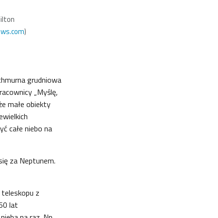
ilton
ews.com
)
ochmurna grudniowa
racownicy „Myślę,
 że małe obiekty
ewielkich
yć całe niebo na
a się za Neptunem.
 teleskopu z
60 lat
ieba na raz. Np.