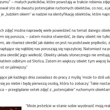
mu” – małych punkcików, które powstają w trakcie robienia zdjęć
ował sto do dwustu potencjalnie ruchomych obiektów, co noc, a ja
je „ludzkim okiem” w nadziei na identyfikację obiektów, które na
ich zdjęć można naprawdę wiele powiedzieć na temat danego obie
m się porusza, – zatem można stwierdzić, że dany obiekt nie tylko
, ale również określić jak daleko on jest na podstawie prędkości, z
ajdujące się najbliżej nas poruszają się najszybciej. Natomiast na 
na określić jego wielkość. Obiekty układu słonecznego nie emituj
wiatłem odbitym od Słońca. Zatem im większy obiekt tym więcej ś
st on jaśniejszy.”
jące jak każdego dnia zasiadasz do pracy z myślą ‘może to dziś ud
się po niebie i będę pierwszą osobą, która to zobaczy.’ Takie nasta
ca – przeglądanie setek zdjęć z „potencjalnie” ruchomymi obiektam
“Może jesteście w stanie sobie wyobrazić moją rea