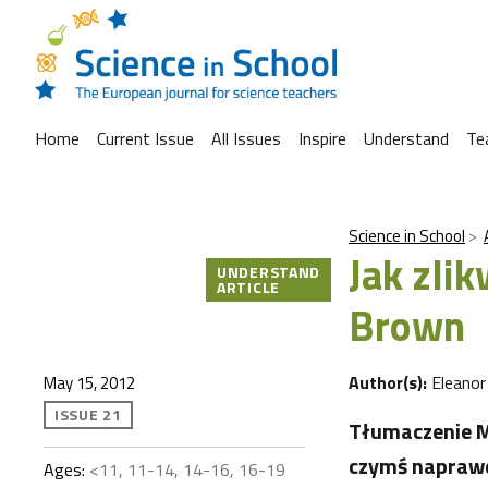
Home
Current Issue
All Issues
Inspire
Understand
Te
Science in School
Jak zli
UNDERSTAND
ARTICLE
Brown
Author(s):
Eleano
May 15, 2012
ISSUE 21
Tłumaczenie Ma
czymś naprawd
Ages:
<11, 11-14, 14-16, 16-19