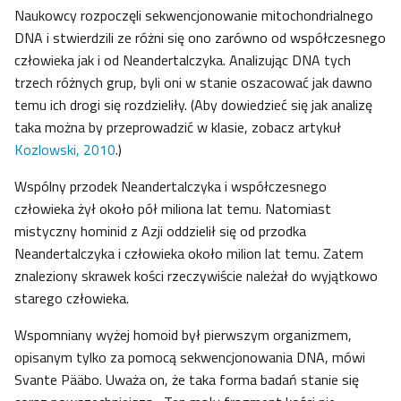
Naukowcy rozpoczęli sekwencjonowanie mitochondrialnego
DNA i stwierdzili ze różni się ono zarówno od współczesnego
człowieka jak i od Neandertalczyka. Analizując DNA tych
trzech różnych grup, byli oni w stanie oszacować jak dawno
temu ich drogi się rozdzieliły. (Aby dowiedzieć się jak analizę
taka można by przeprowadzić w klasie, zobacz artykuł
Kozlowski, 2010
.)
Wspólny przodek Neandertalczyka i współczesnego
człowieka żył około pół miliona lat temu. Natomiast
mistyczny hominid z Azji oddzielił się od przodka
Neandertalczyka i człowieka około milion lat temu. Zatem
znaleziony skrawek kości rzeczywiście należał do wyjątkowo
starego człowieka.
Wspomniany wyżej homoid był pierwszym organizmem,
opisanym tylko za pomocą sekwencjonowania DNA, mówi
Svante Pääbo. Uważa on, że taka forma badań stanie się