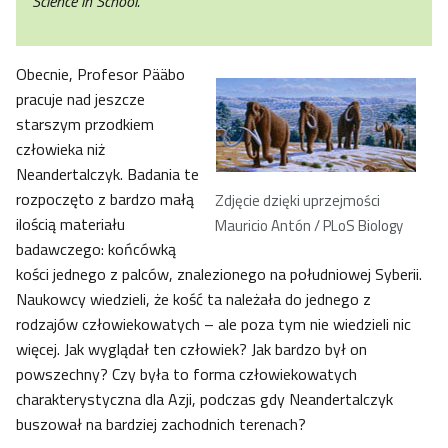
Science in School.
Obecnie, Profesor Pääbo
pracuje nad jeszcze
starszym przodkiem
człowieka niż
Neandertalczyk. Badania te
rozpoczęto z bardzo małą
Zdjęcie dzięki uprzejmości
ilością materiału
Mauricio Antón / PLoS Biology
badawczego: końcówką
kości jednego z palców, znalezionego na południowej Syberii.
Naukowcy wiedzieli, że kość ta należała do jednego z
rodzajów człowiekowatych – ale poza tym nie wiedzieli nic
więcej. Jak wyglądał ten człowiek? Jak bardzo był on
powszechny? Czy była to forma człowiekowatych
charakterystyczna dla Azji, podczas gdy Neandertalczyk
buszował na bardziej zachodnich terenach?