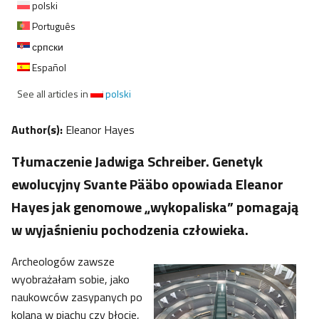
polski
Português
српски
Español
See all articles in
polski
Author(s):
Eleanor Hayes
Tłumaczenie Jadwiga Schreiber. Genetyk
ewolucyjny Svante Pääbo opowiada Eleanor
Hayes jak genomowe „wykopaliska” pomagają
w wyjaśnieniu pochodzenia człowieka.
Archeologów zawsze
wyobrażałam sobie, jako
naukowców zasypanych po
kolana w piachu czy błocie,