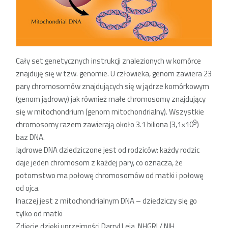
Cały set genetycznych instrukcji znalezionych w komórce
znajduję się w tzw. genomie. U człowieka, genom zawiera 23
pary chromosomów znajdujących się w jądrze komórkowym
(genom jądrowy) jak również małe chromosomy znajdujący
się w mitochondrium (genom mitochondrialny). Wszystkie
9
chromosomy razem zawierają około 3.1 biliona (3,1×10
)
baz DNA.
Jądrowe DNA dziedziczone jest od rodziców: każdy rodzic
daje jeden chromosom z każdej pary, co oznacza, że
potomstwo ma połowę chromosomów od matki i połowę
od ojca.
Inaczej jest z mitochondrialnym DNA – dziedziczy się go
tylko od matki
Zdjęcie dzięki uprzejmości Darryl Leja, NHGRI / NIH