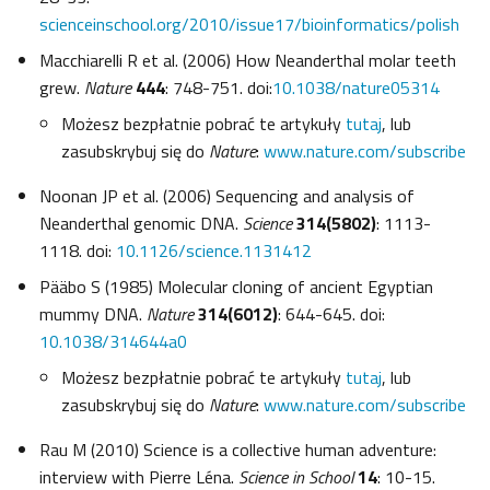
scienceinschool.org/2010/issue17/bioinformatics/polish
Macchiarelli R et al. (2006) How Neanderthal molar teeth
grew.
Nature
444
: 748-751. doi:
10.1038/nature05314
Możesz bezpłatnie pobrać te artykuły
tutaj
, lub
zasubskrybuj się do
Nature
:
www.nature.com/subscribe
Noonan JP et al. (2006) Sequencing and analysis of
Neanderthal genomic DNA.
Science
314(5802)
: 1113-
1118. doi:
10.1126/science.1131412
Pääbo S (1985) Molecular cloning of ancient Egyptian
mummy DNA.
Nature
314(6012)
: 644-645. doi:
10.1038/314644a0
Możesz bezpłatnie pobrać te artykuły
tutaj
, lub
zasubskrybuj się do
Nature
:
www.nature.com/subscribe
Rau M (2010) Science is a collective human adventure:
interview with Pierre Léna.
Science in School
14
: 10-15.