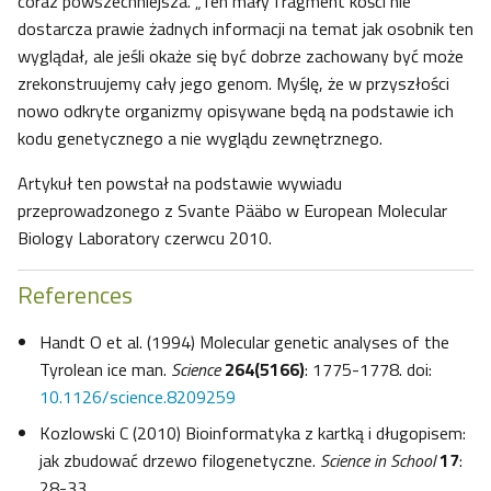
coraz powszechniejsza. „Ten mały fragment kości nie
dostarcza prawie żadnych informacji na temat jak osobnik ten
wyglądał, ale jeśli okaże się być dobrze zachowany być może
zrekonstruujemy cały jego genom. Myślę, że w przyszłości
nowo odkryte organizmy opisywane będą na podstawie ich
kodu genetycznego a nie wyglądu zewnętrznego.
Artykuł ten powstał na podstawie wywiadu
przeprowadzonego z Svante Pääbo w European Molecular
Biology Laboratory czerwcu 2010.
References
Handt O et al. (1994) Molecular genetic analyses of the
Tyrolean ice man.
Science
264(5166)
: 1775-1778. doi:
10.1126/science.8209259
Kozlowski C (2010) Bioinformatyka z kartką i długopisem:
jak zbudować drzewo filogenetyczne.
Science in School
17
:
28-33.