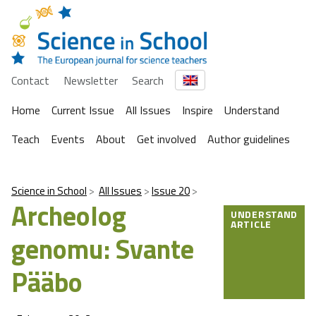
Contact
Newsletter
Search
Home
Current Issue
All Issues
Inspire
Understand
Teach
Events
About
Get involved
Author guidelines
Science in School
All Issues
Issue 20
Archeolog
UNDERSTAND
ARTICLE
genomu: Svante
Pääbo