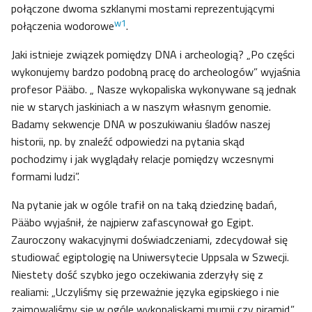
połączone dwoma szklanymi mostami reprezentującymi
w1
połączenia wodorowe
.
Jaki istnieje związek pomiędzy DNA i archeologią? „Po części
wykonujemy bardzo podobną pracę do archeologów” wyjaśnia
profesor Pääbo. „ Nasze wykopaliska wykonywane są jednak
nie w starych jaskiniach a w naszym własnym genomie.
Badamy sekwencje DNA w poszukiwaniu śladów naszej
historii, np. by znaleźć odpowiedzi na pytania skąd
pochodzimy i jak wyglądały relacje pomiędzy wczesnymi
formami ludzi”.
Na pytanie jak w ogóle trafił on na taką dziedzinę badań,
Pääbo wyjaśnił, że najpierw zafascynował go Egipt.
Zauroczony wakacyjnymi doświadczeniami, zdecydował się
studiować egiptologię na Uniwersytecie Uppsala w Szwecji.
Niestety dość szybko jego oczekiwania zderzyły się z
realiami: „Uczyliśmy się przeważnie języka egipskiego i nie
zajmowaliśmy się w ogóle wykopaliskami mumii czy piramid.”