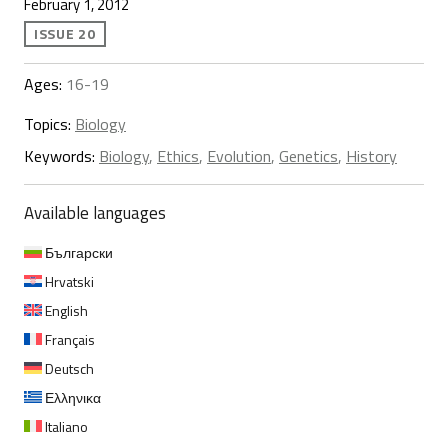
February 1, 2012
ISSUE 20
Ages:
16-19
Topics:
Biology
Keywords:
Biology
,
Ethics
,
Evolution
,
Genetics
,
History
Available languages
Български
Hrvatski
English
Français
Deutsch
Ελληνικα
Italiano