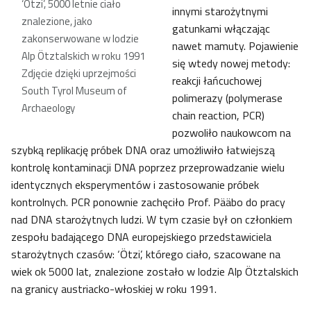
‘Ötzi’, 5000 letnie ciało
innymi starożytnymi
znalezione, jako
gatunkami włączając
zakonserwowane w lodzie
nawet mamuty. Pojawienie
Alp Ötztalskich w roku 1991
się wtedy nowej metody:
Zdjęcie dzięki uprzejmości
reakcji łańcuchowej
South Tyrol Museum of
polimerazy (polymerase
Archaeology
chain reaction, PCR)
pozwoliło naukowcom na
szybką replikację próbek DNA oraz umożliwiło łatwiejszą
kontrolę kontaminacji DNA poprzez przeprowadzanie wielu
identycznych eksperymentów i zastosowanie próbek
kontrolnych. PCR ponownie zachęciło Prof. Pääbo do pracy
nad DNA starożytnych ludzi. W tym czasie był on członkiem
zespołu badającego DNA europejskiego przedstawiciela
starożytnych czasów: ‘Ötzi’, którego ciało, szacowane na
wiek ok 5000 lat, znalezione zostało w lodzie Alp Ötztalskich
na granicy austriacko-włoskiej w roku 1991.