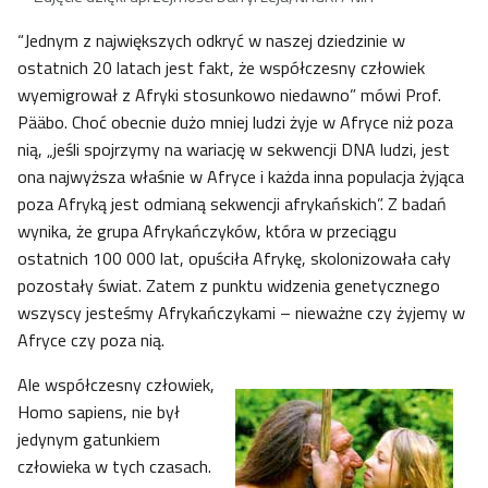
“Jednym z największych odkryć w naszej dziedzinie w
ostatnich 20 latach jest fakt, że współczesny człowiek
wyemigrował z Afryki stosunkowo niedawno” mówi Prof.
Pääbo. Choć obecnie dużo mniej ludzi żyje w Afryce niż poza
nią, „jeśli spojrzymy na wariację w sekwencji DNA ludzi, jest
ona najwyższa właśnie w Afryce i każda inna populacja żyjąca
poza Afryką jest odmianą sekwencji afrykańskich”. Z badań
wynika, że grupa Afrykańczyków, która w przeciągu
ostatnich 100 000 lat, opuściła Afrykę, skolonizowała cały
pozostały świat. Zatem z punktu widzenia genetycznego
wszyscy jesteśmy Afrykańczykami – nieważne czy żyjemy w
Afryce czy poza nią.
Ale współczesny człowiek,
Homo sapiens, nie był
jedynym gatunkiem
człowieka w tych czasach.