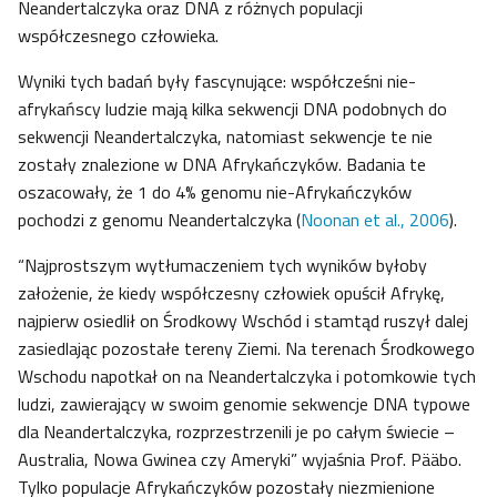
Neandertalczyka oraz DNA z różnych populacji
współczesnego człowieka.
Wyniki tych badań były fascynujące: współcześni nie-
afrykańscy ludzie mają kilka sekwencji DNA podobnych do
sekwencji Neandertalczyka, natomiast sekwencje te nie
zostały znalezione w DNA Afrykańczyków. Badania te
oszacowały, że 1 do 4% genomu nie-Afrykańczyków
pochodzi z genomu Neandertalczyka (
Noonan et al., 2006
).
“Najprostszym wytłumaczeniem tych wyników byłoby
założenie, że kiedy współczesny człowiek opuścił Afrykę,
najpierw osiedlił on Środkowy Wschód i stamtąd ruszył dalej
zasiedlając pozostałe tereny Ziemi. Na terenach Środkowego
Wschodu napotkał on na Neandertalczyka i potomkowie tych
ludzi, zawierający w swoim genomie sekwencje DNA typowe
dla Neandertalczyka, rozprzestrzenili je po całym świecie –
Australia, Nowa Gwinea czy Ameryki” wyjaśnia Prof. Pääbo.
Tylko populacje Afrykańczyków pozostały niezmienione