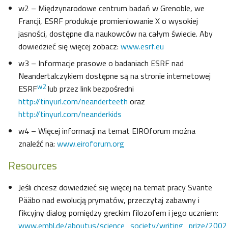
w2 – Międzynarodowe centrum badań w Grenoble, we
Francji, ESRF produkuje promieniowanie X o wysokiej
jasności, dostępne dla naukowców na całym świecie. Aby
dowiedzieć się więcej zobacz:
www.esrf.eu
w3 – Informacje prasowe o badaniach ESRF nad
Neandertalczykiem dostępne są na stronie internetowej
w2
ESRF
lub przez link bezpośredni
http://tinyurl.com/neanderteeth
oraz
http://tinyurl.com/neanderkids
w4 – Więcej informacji na temat EIROforum można
znaleźć na:
www.eiroforum.org
Resources
Jeśli chcesz dowiedzieć się więcej na temat pracy Svante
Pääbo nad ewolucją prymatów, przeczytaj zabawny i
fikcyjny dialog pomiędzy greckim filozofem i jego uczniem:
www.embl.de/aboutus/science_society/writing_prize/2002_