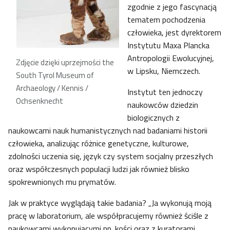
zgodnie z jego fascynacją
tematem pochodzenia
człowieka, jest dyrektorem
Instytutu Maxa Plancka
Antropologii Ewolucyjnej,
Zdjęcie dzięki uprzejmości the
w Lipsku, Niemczech.
South Tyrol Museum of
Archaeology / Kennis /
Instytut ten jednoczy
Ochsenknecht
naukowców dziedzin
biologicznych z
naukowcami nauk humanistycznych nad badaniami historii
człowieka, analizując różnice genetyczne, kulturowe,
zdolności uczenia się, język czy system socjalny przeszłych
oraz współczesnych populacji ludzi jak również blisko
spokrewnionych mu prymatów.
Jak w praktyce wyglądają takie badania? „Ja wykonują moją
pracę w laboratorium, ale współpracujemy również ściśle z
naukowcami wykopującymi np. kości oraz z kuratorami