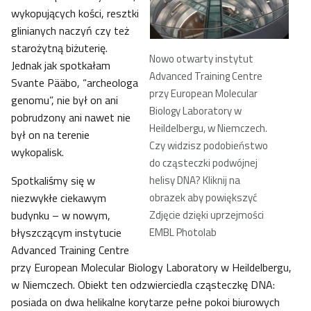
wykopujących kości, resztki
glinianych naczyń czy też
starożytną biżuterię.
Nowo otwarty instytut
Jednak jak spotkałam
Advanced Training Centre
Svante Pääbo, “archeologa
przy European Molecular
genomu”, nie był on ani
Biology Laboratory w
pobrudzony ani nawet nie
Heildelbergu, w Niemczech.
był on na terenie
Czy widzisz podobieństwo
wykopalisk.
do cząsteczki podwójnej
Spotkaliśmy się w
helisy DNA? Kliknij na
niezwykłe ciekawym
obrazek aby powiększyć
budynku – w nowym,
Zdjęcie dzięki uprzejmości
błyszczącym instytucie
EMBL Photolab
Advanced Training Centre
przy European Molecular Biology Laboratory w Heildelbergu,
w Niemczech. Obiekt ten odzwierciedla cząsteczkę DNA:
posiada on dwa helikalne korytarze pełne pokoi biurowych