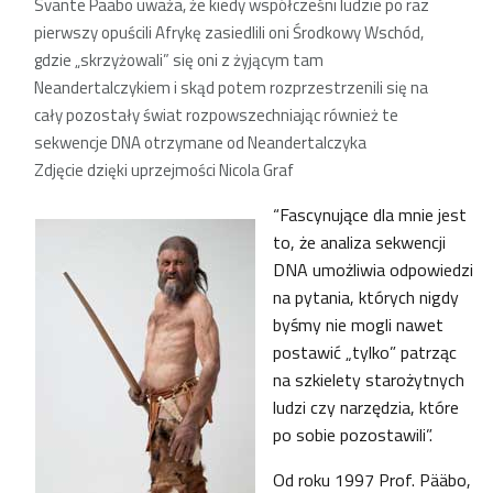
Svante Pääbo uważa, że kiedy współcześni ludzie po raz
pierwszy opuścili Afrykę zasiedlili oni Środkowy Wschód,
gdzie „skrzyżowali” się oni z żyjącym tam
Neandertalczykiem i skąd potem rozprzestrzenili się na
cały pozostały świat rozpowszechniając również te
sekwencje DNA otrzymane od Neandertalczyka
Zdjęcie dzięki uprzejmości Nicola Graf
“Fascynujące dla mnie jest
to, że analiza sekwencji
DNA umożliwia odpowiedzi
na pytania, których nigdy
byśmy nie mogli nawet
postawić „tylko” patrząc
na szkielety starożytnych
ludzi czy narzędzia, które
po sobie pozostawili”.
Od roku 1997 Prof. Pääbo,