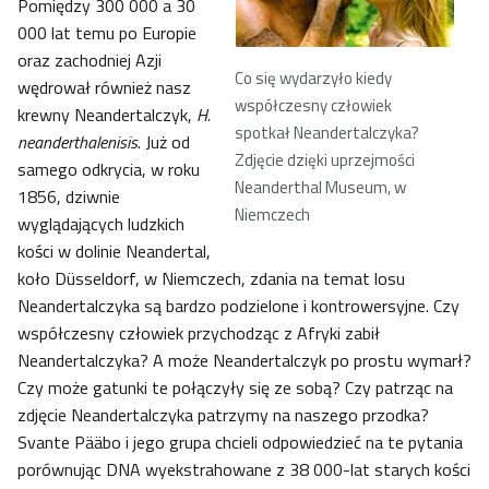
Pomiędzy 300 000 a 30
000 lat temu po Europie
oraz zachodniej Azji
Co się wydarzyło kiedy
wędrował również nasz
współczesny człowiek
krewny Neandertalczyk,
H.
spotkał Neandertalczyka?
neanderthalenisis
. Już od
Zdjęcie dzięki uprzejmości
samego odkrycia, w roku
Neanderthal Museum, w
1856, dziwnie
Niemczech
wyglądających ludzkich
kości w dolinie Neandertal,
koło Düsseldorf, w Niemczech, zdania na temat losu
Neandertalczyka są bardzo podzielone i kontrowersyjne. Czy
współczesny człowiek przychodząc z Afryki zabił
Neandertalczyka? A może Neandertalczyk po prostu wymarł?
Czy może gatunki te połączyły się ze sobą? Czy patrząc na
zdjęcie Neandertalczyka patrzymy na naszego przodka?
Svante Pääbo i jego grupa chcieli odpowiedzieć na te pytania
porównując DNA wyekstrahowane z 38 000-lat starych kości