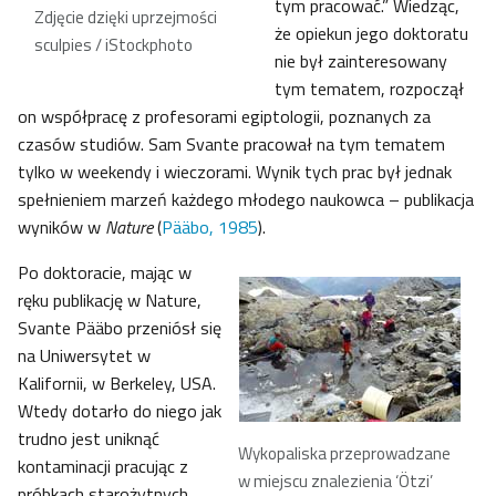
tym pracować.” Wiedząc,
Zdjęcie dzięki uprzejmości
że opiekun jego doktoratu
sculpies / iStockphoto
nie był zainteresowany
tym tematem, rozpoczął
on współpracę z profesorami egiptologii, poznanych za
czasów studiów. Sam Svante pracował na tym tematem
tylko w weekendy i wieczorami. Wynik tych prac był jednak
spełnieniem marzeń każdego młodego naukowca – publikacja
wyników w
Nature
(
Pääbo, 1985
).
Po doktoracie, mając w
ręku publikację w Nature,
Svante Pääbo przeniósł się
na Uniwersytet w
Kalifornii, w Berkeley, USA.
Wtedy dotarło do niego jak
trudno jest uniknąć
Wykopaliska przeprowadzane
kontaminacji pracując z
w miejscu znalezienia ‘Ötzi’
próbkach starożytnych