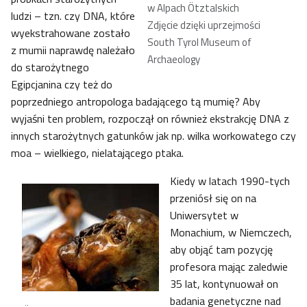
w Alpach Ötztalskich
ludzi – tzn. czy DNA, które
Zdjęcie dzięki uprzejmości
wyekstrahowane zostało
South Tyrol Museum of
z mumii naprawdę należało
Archaeology
do starożytnego
Egipcjanina czy też do
poprzedniego antropologa badającego tą mumię? Aby
wyjaśni ten problem, rozpoczął on również ekstrakcję DNA z
innych starożytnych gatunków jak np. wilka workowatego czy
moa – wielkiego, nielatającego ptaka.
Kiedy w latach 1990-tych
przeniósł się on na
Uniwersytet w
Monachium, w Niemczech,
aby objąć tam pozycję
profesora mając zaledwie
35 lat, kontynuował on
badania genetyczne nad