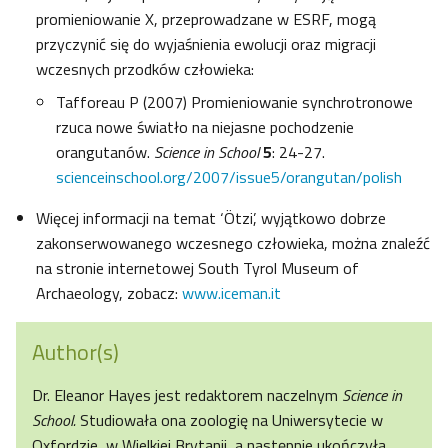
promieniowanie X, przeprowadzane w ESRF, mogą
przyczynić się do wyjaśnienia ewolucji oraz migracji
wczesnych przodków człowieka:
Tafforeau P (2007) Promieniowanie synchrotronowe
rzuca nowe światło na niejasne pochodzenie
orangutanów.
Science in School
5
: 24-27.
scienceinschool.org/2007/issue5/orangutan/polish
Więcej informacji na temat ‘Ötzi’, wyjątkowo dobrze
zakonserwowanego wczesnego człowieka, można znaleźć
na stronie internetowej South Tyrol Museum of
Archaeology, zobacz:
www.iceman.it
Author(s)
Dr. Eleanor Hayes jest redaktorem naczelnym
Science in
School.
Studiowała ona zoologię na Uniwersytecie w
Oxfordzie, w Wielkiej Brytanii, a następnie ukończyła