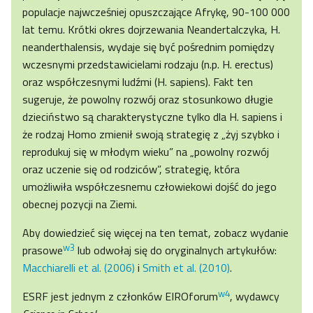
populacje najwcześniej opuszczające Afrykę, 90-100 000
lat temu. Krótki okres dojrzewania Neandertalczyka, H.
neanderthalensis, wydaje się być pośrednim pomiędzy
wczesnymi przedstawicielami rodzaju (n.p. H. erectus)
oraz współczesnymi ludźmi (H. sapiens). Fakt ten
sugeruje, że powolny rozwój oraz stosunkowo długie
dzieciństwo są charakterystyczne tylko dla H. sapiens i
że rodzaj Homo zmienił swoją strategię z „żyj szybko i
reprodukuj się w młodym wieku” na „powolny rozwój
oraz uczenie się od rodziców”, strategię, która
umożliwiła współczesnemu człowiekowi dojść do jego
obecnej pozycji na Ziemi.
Aby dowiedzieć się więcej na ten temat, zobacz wydanie
w3
prasowe
lub odwołaj się do oryginalnych artykułów:
Macchiarelli et al. (2006)
i
Smith et al. (2010)
.
w4
ESRF jest jednym z członków EIROforum
, wydawcy