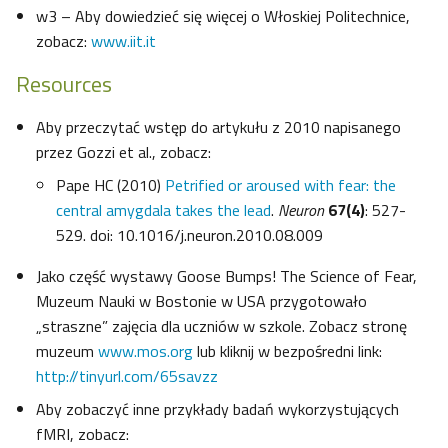
w3 – Aby dowiedzieć się więcej o Włoskiej Politechnice,
zobacz:
www.iit.it
Resources
Aby przeczytać wstęp do artykułu z 2010 napisanego
przez Gozzi et al., zobacz:
Pape HC (2010)
Petrified or aroused with fear: the
central amygdala takes the lead
.
Neuron
67(4)
: 527-
529. doi: 10.1016/j.neuron.2010.08.009
Jako część wystawy Goose Bumps! The Science of Fear,
Muzeum Nauki w Bostonie w USA przygotowało
„straszne” zajęcia dla uczniów w szkole. Zobacz stronę
muzeum
www.mos.org
lub kliknij w bezpośredni link:
http://tinyurl.com/65savzz
Aby zobaczyć inne przykłady badań wykorzystujących
fMRI, zobacz: