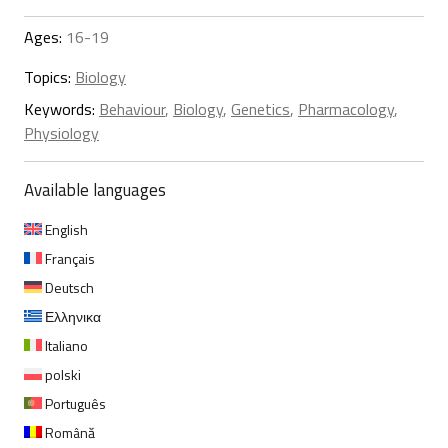
Ages:
16-19
Topics:
Biology
Keywords:
Behaviour
,
Biology
,
Genetics
,
Pharmacology
,
Physiology
Available languages
English
Français
Deutsch
Ελληνικα
Italiano
polski
Português
Română