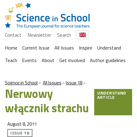
Contact
Newsletter
Search
Home
Current Issue
All Issues
Inspire
Understand
Teach
Events
About
Get involved
Author guidelines
Science in School
All Issues
Issue 18
Nerwowy
UNDERSTAND
ARTICLE
włącznik strachu
August 8, 2011
ISSUE 18