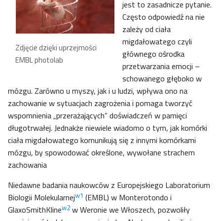
jest to zasadnicze pytanie.
Często odpowiedź na nie
zależy od ciała
migdałowatego czyli
Zdjęcie dzięki uprzejmości
głównego ośrodka
EMBL photolab
przetwarzania emocji –
schowanego głęboko w
mózgu. Zarówno u myszy, jak i u ludzi, wpływa ono na
zachowanie w sytuacjach zagrożenia i pomaga tworzyć
wspomnienia „przerażających” doświadczeń w pamięci
długotrwałej. Jednakże niewiele wiadomo o tym, jak komórki
ciała migdałowatego komunikują się z innymi komórkami
mózgu, by spowodować określone, wywołane strachem
zachowania
Niedawne badania naukowców z Europejskiego Laboratorium
w1
Biologii Molekularnej
(EMBL) w Monterotondo i
w2
GlaxoSmithKline
w Weronie we Włoszech, pozwoliły