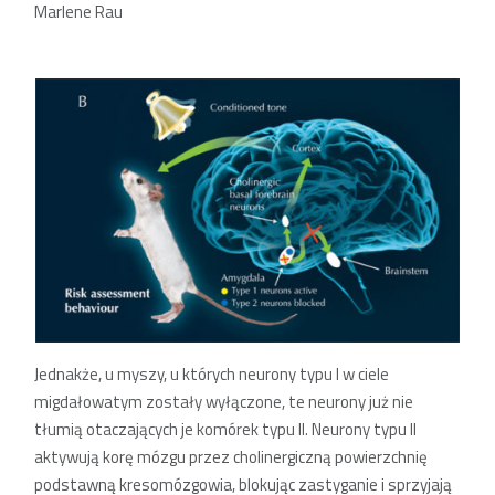
Marlene Rau
Jednakże, u myszy, u których neurony typu I w ciele
migdałowatym zostały wyłączone, te neurony już nie
tłumią otaczających je komórek typu II. Neurony typu II
aktywują korę mózgu przez cholinergiczną powierzchnię
podstawną kresomózgowia, blokując zastyganie i sprzyjają