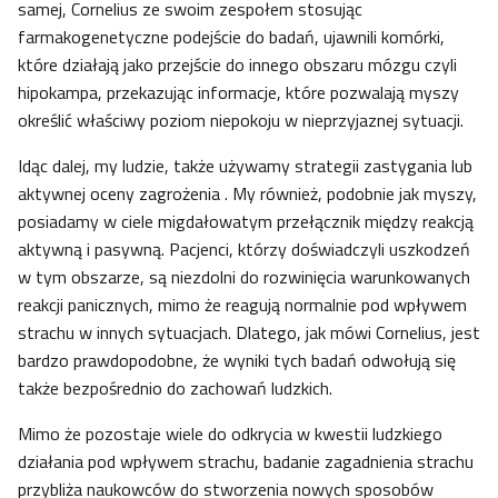
samej, Cornelius ze swoim zespołem stosując
farmakogenetyczne podejście do badań, ujawnili komórki,
które działają jako przejście do innego obszaru mózgu czyli
hipokampa, przekazując informacje, które pozwalają myszy
określić właściwy poziom niepokoju w nieprzyjaznej sytuacji.
Idąc dalej, my ludzie, także używamy strategii zastygania lub
aktywnej oceny zagrożenia . My również, podobnie jak myszy,
posiadamy w ciele migdałowatym przełącznik między reakcją
aktywną i pasywną. Pacjenci, którzy doświadczyli uszkodzeń
w tym obszarze, są niezdolni do rozwinięcia warunkowanych
reakcji panicznych, mimo że reagują normalnie pod wpływem
strachu w innych sytuacjach. Dlatego, jak mówi Cornelius, jest
bardzo prawdopodobne, że wyniki tych badań odwołują się
także bezpośrednio do zachowań ludzkich.
Mimo że pozostaje wiele do odkrycia w kwestii ludzkiego
działania pod wpływem strachu, badanie zagadnienia strachu
przybliża naukowców do stworzenia nowych sposobów