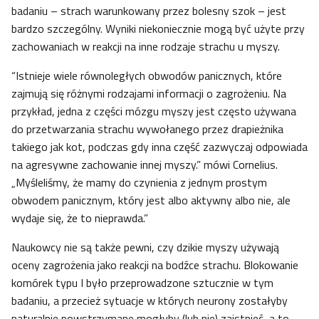
badaniu – strach warunkowany przez bolesny szok – jest
bardzo szczególny. Wyniki niekoniecznie mogą być użyte przy
zachowaniach w reakcji na inne rodzaje strachu u myszy.
“Istnieje wiele równoległych obwodów panicznych, które
zajmują się różnymi rodzajami informacji o zagrożeniu. Na
przykład, jedna z części mózgu myszy jest często używana
do przetwarzania strachu wywołanego przez drapieżnika
takiego jak kot, podczas gdy inna część zazwyczaj odpowiada
na agresywne zachowanie innej myszy.” mówi Cornelius.
„Myśleliśmy, że mamy do czynienia z jednym prostym
obwodem panicznym, który jest albo aktywny albo nie, ale
wydaje się, że to nieprawda.”
Naukowcy nie są także pewni, czy dzikie myszy używają
oceny zagrożenia jako reakcji na bodźce strachu. Blokowanie
komórek typu I było przeprowadzone sztucznie w tym
badaniu, a przecież sytuacje w których neurony zostałyby
naturalnie powstrzymane mogłyby (lub nie) zaistnieć, a to