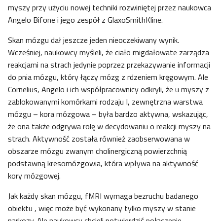
myszy przy użyciu nowej techniki rozwiniętej przez naukowca
Angelo Bifone i jego zespół z GlaxoSmithKline.
Skan mózgu dał jeszcze jeden nieoczekiwany wynik.
Wcześniej, naukowcy myśleli, że ciało migdałowate zarządza
reakcjami na strach jedynie poprzez przekazywanie informacji
do pnia mózgu, który łączy mózg z rdzeniem kręgowym. Ale
Cornelius, Angelo i ich współpracownicy odkryli, że u myszy z
zablokowanymi komórkami rodzaju I, zewnętrzna warstwa
mózgu – kora mózgowa – była bardzo aktywna, wskazując,
że ona także odgrywa rolę w decydowaniu o reakcji myszy na
strach. Aktywność została również zaobserwowana w
obszarze mózgu zwanym cholinergiczną powierzchnią
podstawną kresomózgowia, która wpływa na aktywność
kory mózgowej.
Jak każdy skan mózgu, fMRI wymaga bezruchu badanego
obiektu , więc może być wykonany tylko myszy w stanie
narkozy. Ale naukowcy chcieli potwierdzić połączenie