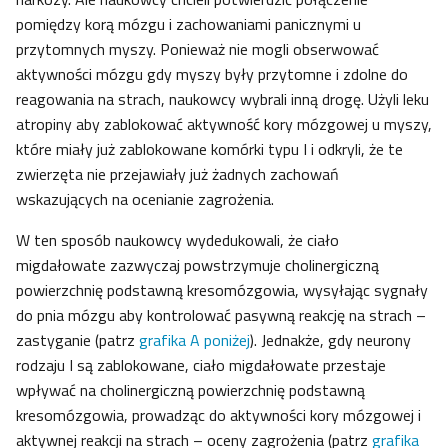
pomiędzy korą mózgu i zachowaniami panicznymi u
przytomnych myszy. Ponieważ nie mogli obserwować
aktywności mózgu gdy myszy były przytomne i zdolne do
reagowania na strach, naukowcy wybrali inną drogę. Użyli leku
atropiny aby zablokować aktywność kory mózgowej u myszy,
które miały już zablokowane komórki typu I i odkryli, że te
zwierzęta nie przejawiały już żadnych zachowań
wskazujących na ocenianie zagrożenia.
W ten sposób naukowcy wydedukowali, że ciało
migdałowate zazwyczaj powstrzymuje cholinergiczną
powierzchnię podstawną kresomózgowia, wysyłając sygnały
do pnia mózgu aby kontrolować pasywną reakcję na strach –
zastyganie (patrz
grafika A poniżej
). Jednakże, gdy neurony
rodzaju I są zablokowane, ciało migdałowate przestaje
wpływać na cholinergiczną powierzchnię podstawną
kresomózgowia, prowadząc do aktywności kory mózgowej i
aktywnej reakcji na strach – oceny zagrożenia (patrz
grafika