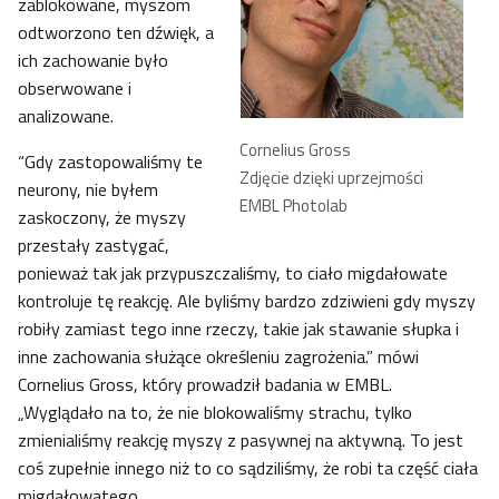
zablokowane, myszom
odtworzono ten dźwięk, a
ich zachowanie było
obserwowane i
analizowane.
Cornelius Gross
“Gdy zastopowaliśmy te
Zdjęcie dzięki uprzejmości
neurony, nie byłem
EMBL Photolab
zaskoczony, że myszy
przestały zastygać,
ponieważ tak jak przypuszczaliśmy, to ciało migdałowate
kontroluje tę reakcję. Ale byliśmy bardzo zdziwieni gdy myszy
robiły zamiast tego inne rzeczy, takie jak stawanie słupka i
inne zachowania służące określeniu zagrożenia.” mówi
Cornelius Gross, który prowadził badania w EMBL.
„Wyglądało na to, że nie blokowaliśmy strachu, tylko
zmienialiśmy reakcję myszy z pasywnej na aktywną. To jest
coś zupełnie innego niż to co sądziliśmy, że robi ta część ciała
migdałowatego.