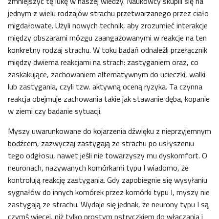
zmniejszyć tę lukę w naszej wiedzy. Naukowcy skupili się na
jednym z wielu rodzajów strachu przetwarzanego przez ciało
migdałowate. Użyli nowych technik, aby zrozumieć interakcje
między obszarami mózgu zaangażowanymi w reakcje na ten
konkretny rodzaj strachu. W toku badań odnaleźli przełącznik
między dwiema reakcjami na strach: zastyganiem oraz, co
zaskakujące, zachowaniem alternatywnym do ucieczki, walki
lub zastygania, czyli tzw. aktywną oceną ryzyka. Ta czynna
reakcja obejmuje zachowania takie jak stawanie dęba, kopanie
w ziemi czy badanie sytuacji.
Myszy uwarunkowane do kojarzenia dźwięku z nieprzyjemnym
bodźcem, zazwyczaj zastygają ze strachu po usłyszeniu
tego odgłosu, nawet jeśli nie towarzyszy mu dyskomfort. O
neuronach, nazywanych komórkami typu I wiadomo, że
kontrolują reakcję zastygania. Gdy zapobiegnie się wysyłaniu
sygnałów do innych komórek przez komórki typu I, myszy nie
zastygają ze strachu. Wydaje się jednak, że neurony typu I są
czymś więcej, niż tylko prostym pstryczkiem do włączania i