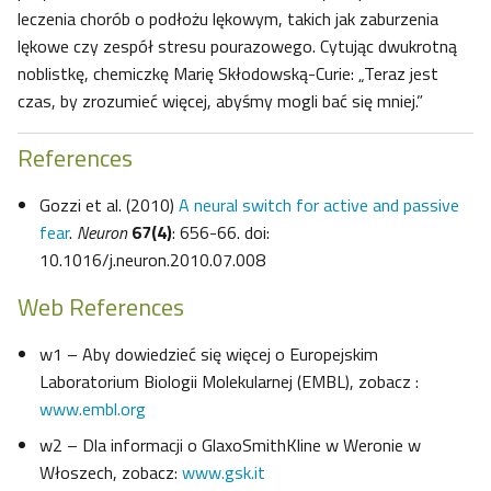
leczenia chorób o podłożu lękowym, takich jak zaburzenia
lękowe czy zespół stresu pourazowego. Cytując dwukrotną
noblistkę, chemiczkę Marię Skłodowską-Curie: „Teraz jest
czas, by zrozumieć więcej, abyśmy mogli bać się mniej.”
References
Gozzi et al. (2010)
A neural switch for active and passive
fear
.
Neuron
67(4)
: 656-66. doi:
10.1016/j.neuron.2010.07.008
Web References
w1 – Aby dowiedzieć się więcej o Europejskim
Laboratorium Biologii Molekularnej (EMBL), zobacz :
www.embl.org
w2 – Dla informacji o GlaxoSmithKline w Weronie w
Włoszech, zobacz:
www.gsk.it