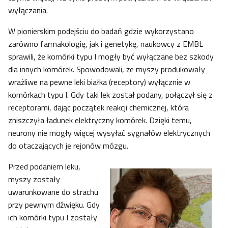
wyłączania.
W pionierskim podejściu do badań gdzie wykorzystano
zarówno farmakologię, jak i genetykę, naukowcy z EMBL
sprawili, że komórki typu I mogły być wyłączane bez szkody
dla innych komórek. Spowodowali, że myszy produkowały
wrażliwe na pewne leki białka (receptory) wyłącznie w
komórkach typu I. Gdy taki lek został podany, połączył się z
receptorami, dając początek reakcji chemicznej, która
zniszczyła ładunek elektryczny komórek. Dzięki temu,
neurony nie mogły więcej wysyłać sygnałów elektrycznych
do otaczających je rejonów mózgu.
Przed podaniem leku,
myszy zostały
uwarunkowane do strachu
przy pewnym dźwięku. Gdy
ich komórki typu I zostały