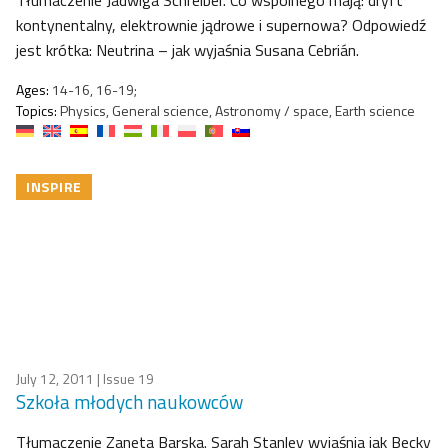
Tłumaczenie Jadwiga Schreiber. Co wspólnego mają: dryft
kontynentalny, elektrownie jądrowe i supernowa? Odpowiedź
jest krótka: Neutrina – jak wyjaśnia Susana Cebrián.
Ages:
14-16, 16-19;
Topics:
Physics, General science, Astronomy / space, Earth science
INSPIRE
July 12, 2011
| Issue 19
Szkoła młodych naukowców
Tłumaczenie Zaneta Barska. Sarah Stanley wyjaśnia jak Becky