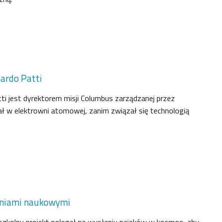
ardo Patti
i jest dyrektorem misji Columbus zarządzanej przez
ał w elektrowni atomowej, zanim związał się technologią
daniami naukowymi
szkolny projekt polegał na wysłaniu pająków w kosmos, aby