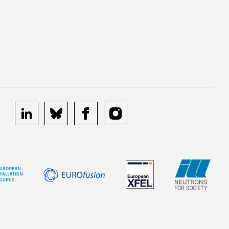
linkedin
bluesky
facebook
instagram