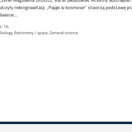
dczyły mikrograwitacji. „Pająki w kosmosie” stworzą podstawę prz
świecie.…
4-16;
Biology, Astronomy / space, General science