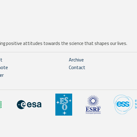
ng positive attitudes towards the science that shapes our lives.
ht
Archive
note
Contact
er