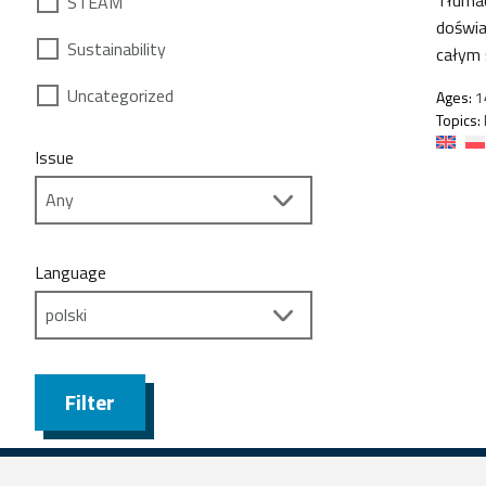
STEAM
doświa
Sustainability
całym 
Uncategorized
Ages:
1
Topics:
Issue
Language
Filter