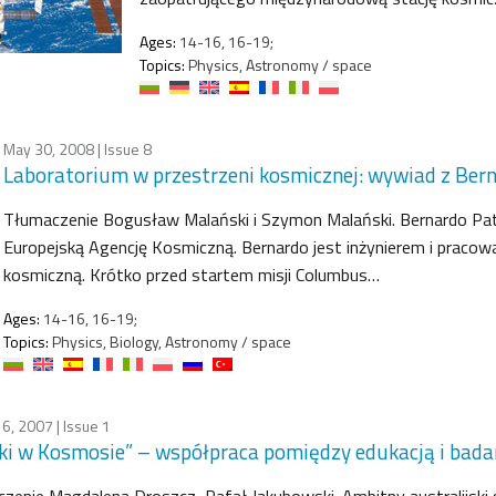
Ages:
14-16, 16-19;
Topics:
Physics, Astronomy / space
May 30, 2008
| Issue 8
Laboratorium w przestrzeni kosmicznej: wywiad z Bern
Tłumaczenie Bogusław Malański i Szymon Malański. Bernardo Patt
Europejską Agencję Kosmiczną. Bernardo jest inżynierem i pracow
kosmiczną. Krótko przed startem misji Columbus…
Ages:
14-16, 16-19;
Topics:
Physics, Biology, Astronomy / space
16, 2007
| Issue 1
ki w Kosmosie” – współpraca pomiędzy edukacją i ba
zenie Magdalena Droszcz, Rafał Jakubowski. Ambitny australijski 