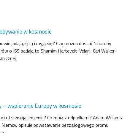
zebywanie w kosmosie
wie jadają, śpią i myją się? Czy można dostać ‘choroby
ów o ISS badają to Shamim Hartevelt-Velani, Carl Walker i
micznej.
 – wspieranie Europy w kosmosie
ci otrzymują jedzenie? Co robią z odpadkami? Adam Williams
t, Niemcy, opisuje powstawanie bezzałogowego promu
zną.