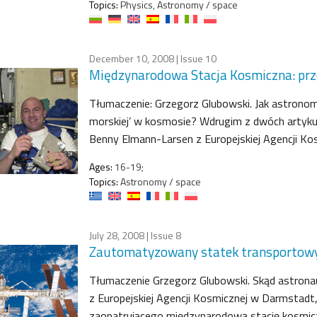
Topics:
Physics, Astronomy / space
December 10, 2008
| Issue 10
Międzynarodowa Stacja Kosmiczna: pr
Tłumaczenie: Grzegorz Glubowski. Jak astronomo
morskiej’ w kosmosie? Wdrugim z dwóch artykuł
Benny Elmann-Larsen z Europejskiej Agencji Kos
Ages:
16-19;
Topics:
Astronomy / space
July 28, 2008
| Issue 8
Zautomatyzowany statek transportowy
Tłumaczenie Grzegorz Glubowski. Skąd astronau
z Europejskiej Agencji Kosmicznej w Darmstad
zaopatrującego międzynarodową stację kosmic