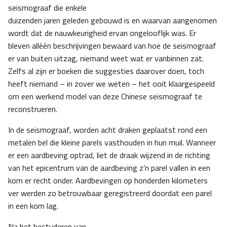
seismograaf die enkele
duizenden jaren geleden gebouwd is en waarvan aangenomen
wordt dat de nauwkeurigheid ervan ongelooflijk was. Er
bleven alléén beschrijvingen bewaard van hoe de seismograaf
er van buiten uitzag, niemand weet wat er vanbinnen zat.
Zelfs al zijn er boeken die suggesties daarover doen, toch
heeft niemand – in zover we weten – het ooit klaargespeeld
om een werkend model van deze Chinese seismograaf te
reconstrueren.
In de seismograaf, worden acht draken geplaatst rond een
metalen bel die kleine parels vasthouden in hun muil. Wanneer
er een aardbeving optrad, liet de draak wijzend in de richting
van het epicentrum van de aardbeving z’n parel vallen in een
kom er recht onder. Aardbevingen op honderden kilometers
ver werden zo betrouwbaar geregistreerd doordat een parel
in een kom lag.
Na het bestuderen van