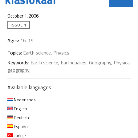
October 1, 2006
ISSUE 1
Ages:
16-19
Topics:
Earth science
,
Physics
Keywords:
Earth science
,
Earthquakes
,
Geography
,
Physical
geography
Available languages
Nederlands
English
Deutsch
Español
Türkçe