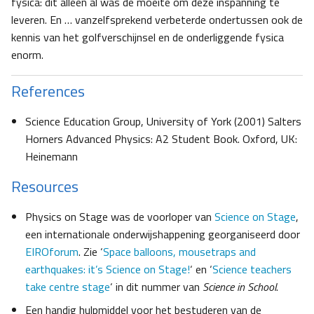
fysica: dit alleen al was de moeite om deze inspanning te
leveren. En … vanzelfsprekend verbeterde ondertussen ook de
kennis van het golfverschijnsel en de onderliggende fysica
enorm.
References
Science Education Group, University of York (2001) Salters
Horners Advanced Physics: A2 Student Book. Oxford, UK:
Heinemann
Resources
Physics on Stage was de voorloper van
Science on Stage
,
een internationale onderwijshappening georganiseerd door
EIROforum
. Zie ‘
Space balloons, mousetraps and
earthquakes: it’s Science on Stage!
‘ en ‘
Science teachers
take centre stage
‘ in dit nummer van
Science in School
.
Een handig hulpmiddel voor het bestuderen van de