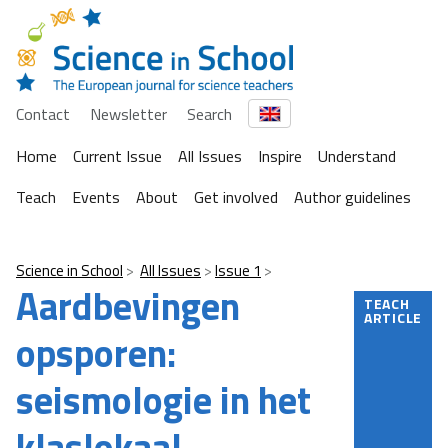
Contact
Newsletter
Search
Home
Current Issue
All Issues
Inspire
Understand
Teach
Events
About
Get involved
Author guidelines
Science in School
All Issues
Issue 1
Aardbevingen
TEACH
ARTICLE
opsporen:
seismologie in het
klaslokaal