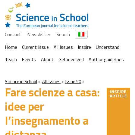
Contact
Newsletter
Search
Home
Current Issue
All Issues
Inspire
Understand
Teach
Events
About
Get involved
Author guidelines
Science in School
All Issues
Issue 50
Fare scienze a casa:
INSPIRE
ARTICLE
idee per
l’insegnamento a
distanza