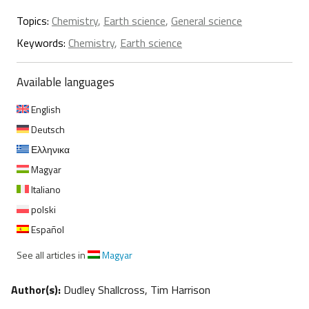
Topics:
Chemistry
,
Earth science
,
General science
Keywords:
Chemistry
,
Earth science
Available languages
English
Deutsch
Ελληνικα
Magyar
Italiano
polski
Español
See all articles in
Magyar
Author(s):
Dudley Shallcross, Tim Harrison