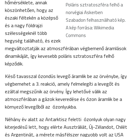
hőmérséklete, annak
Poláris sztratoszféra felhő a
köszönhetően, hogy az
norvégiai Askerben
északi féltekén a középső
Szabadon felhasználható kép.
és a nagy földrajzi
A kép forrása: Wikimedia
szélességeknél több
Commons
hegység található, és ezek
megváltoztatják az atmoszférában végbemenő áramlások
dinamikáját, így kevesebb poláris sztratoszféra felhő
képződik.
Késő tavasszal ózondús levegő áramlik be az örvénybe, így
végbemehet a 3. reakció, amely felmelegíti a levegőt és
ezáltal megszűnik az örvény. Így lehetővé válik az
atmoszférában a gázok keveredése és ózon áramlik be a
környező levegőből az ózonlyukba.
Néhány év alatt az Antarktisz feletti ózonlyuk olyan nagy
kiterjedésű lett, hogy elérte Ausztráliát, Új-Zélandot, Chilét
és Argentinát, a mérete másfélszer nagyobb volt az USA