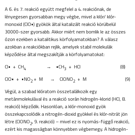
A 6. és 7. reakció együtt megfelel a 4. reakciónak, de
lényegesen gyorsabban megy végbe, mivel a klór/ klór-
monoxid (ClO•) gyökök által katalizált reakció körülbelül
30000-szer gyorsabb. Akkor miért nem bomlik le az összes
ózon ezekben a katalitikus körfolyamatokban? A válasz
azokban a reakciókban rejlik, amelyek stabil molekulák
képződése által megszakítják a körfolyamatokat:
Cl• + CH
→ •CH
+ HCl (8)
4
3
ClO• + •NO
+ M → ClONO
+ M (9)
2
2
Végül, a szabad klóratom összetalálkozik egy
metánmolekulával és a reakció során hidrogén-klorid (HCl, 8.
reakció) képződik. Hasonlóan, a klór-monoxid gyök
összekapcsolódik a nitrogén-dioxid gyökkel és klór-nitrát jön
létre (ClONO
, 9. reakció) – mivel ez is nyomás-függő reakció,
2
ezért kis magasságban könnyebben végbemegy. A hidrogén-