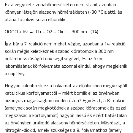
Ez a vegyület szobahőmérsékleten nem stabil, azonban
könnyen létrejön alacsony hőmérsékleten (-30 °C alatt), és
utána fotolízis során elbomlik:
ClOOCl + hν → Cl• + O2 + Cl• l ~ 300 nm (14)
Így, bár a 7. reakció nem mehet végbe, azonban a 14. reakció
során mégis keletkeznek szabad klóratomok a 300 nm
hullámhosszúságú fény segítségével, és az ózon
lebomlásának körfolyamata azonnal elindul, ahogy megjelenik
a napfény.
Hogyan különbözik ez a folyamat az előbbiekben megvizsgált
katalitikus körfolyamattól – miért bomlik el az örvényben
bizonyos magasságban minden ózon? Egyrészt, a 8. reakció
(amelynek során megkötődnek a szabad klóratomok és ezzel
megszakad a körfolyamat) nagyon lassú és ezért hatástalan
az örvényben uralkodó alacsony hőmérsékleten. Másrészt, a
nitrogén-dioxid, amely szükséges a 9. folyamathoz (amely