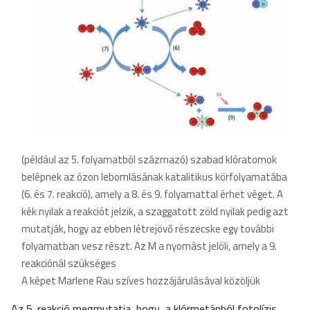
(például az 5. folyamatból százmazó) szabad klóratomok
belépnek az ózon lebomlásának katalitikus körfolyamatába
(6. és 7. reakció), amely a 8. és 9. folyamattal érhet véget. A
kék nyilak a reakciót jelzik, a szaggatott zöld nyilak pedig azt
mutatják, hogy az ebben létrejövő részecske egy további
folyamatban vesz részt. Az M a nyomást jelöli, amely a 9.
reakciónál szükséges
A képet Marlene Rau szíves hozzájárulásával közöljük
Az 5. reakció megmutatja, hogy a klórmetánból fotolízis