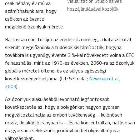
Visualization Studio szíves
csak néhány év múlva
hozzájárulásával közöljük
számíthatunk arra, hogy
csökken az évente
megjelenő ózonlyuk mérete.
Bár lassan épül fel újra az eredeti ózonréteg, a katasztrófát
sikerült megelőznünk: a tudósok kiszámították, hogyha
továbbra is ugyanúgy évente 3 %-kal növekedett volna a CFC
felhasználás, mint az 1970-es években, 2060-ra az ózonlyuk
globális méretet öltene, és ez súlyos egészségi
következményekkel járna. (Ld.: 53. oldal;
Newman et al.,
2009
).
Az ózonlyuk alakulásából levonható legfontosabb
következtetés az, hogy a bolygónkat nagyon gyorsan
megváltoztathatja az emberi tevékenység – különösen
rossz, de akár jó irányban is – és ha koncentráltan, hatásosan
és gyorsan cselekszünk, jó irányban befolyásolhatjuk a
változásokat.