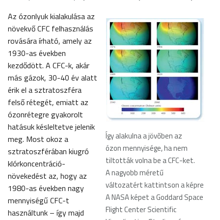
Az ózonlyuk kialakulása az
növekvő CFC felhasználás
rovására írható, amely az
1930-as években
kezdődött. A CFC-k, akár
más gázok, 30-40 év alatt
érik el a sztratoszféra
felső rétegét, emiatt az
ózonrétegre gyakorolt
hatásuk késleltetve jelenik
Így alakulna a jövőben az
meg. Most okoz a
ózon mennyisége, ha nem
sztratoszférában kiugró
tiltották volna be a CFC-ket.
klórkoncentráció-
A nagyobb méretű
növekedést az, hogy az
változatért kattintson a képre
1980-as években nagy
A NASA képet a Goddard Space
mennyiségű CFC-t
Flight Center Scientific
használtunk – így majd