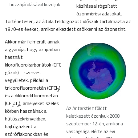
hozzájárulásával közöljük
kézírással rögzített
ózonmérési adatokat.
Történetesen, az általa feldolgozott időszak tartalmazta az
1970-es éveket, amikor elkezdett csökkenni az ózonszint.
Akkor már felmerült annak
a gyanúja, hogy az iparban
használt
klorofluorokarbonátok (CFC
gázok) – szerves
vegyületek, például a
triklorofluorometán (CFCl
)
3
és a diklorodifluorometán
(CF
Cl
), amelyeket széles
2
2
Az Antarktisz fölött
körben használnak a
keletkezett ózonlyuk 2008
hűtőszekrényekben,
szeptember 12-én, amikor a
hajtógázként a
vastagsága elérte az évi
szóróflakonokban és