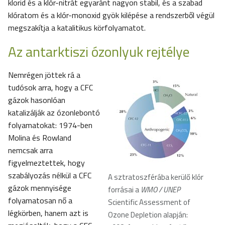
klorid és a klór-nitrát egyaránt nagyon stabil, és a szabad
klóratom és a klór-monoxid gyök kilépése a rendszerből végül
megszakítja a katalitikus körfolyamatot.
Az antarktiszi ózonlyuk rejtélye
Nemrégen jöttek rá a
tudósok arra, hogy a CFC
gázok hasonlóan
katalizálják az ózonlebontó
folyamatokat: 1974-ben
Molina és Rowland
nemcsak arra
figyelmeztettek, hogy
szabályozás nélkül a CFC
A sztratoszférába kerülő klór
gázok mennyisége
forrásai a
WMO / UNEP
folyamatosan nő a
Scientific Assessment of
légkörben, hanem azt is
Ozone Depletion alapján: