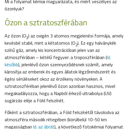
Mi a folyamat kémiai magyarázata, és miért veszélyes az
ózonlyuk?
Ózon a sztratoszférában
Az ózon (O
) az oxigén 3 atomos megjelenési formája, amely
3
kevésbé stabil, mint a kétatomos (O
). Ez egy halványkék
2
színű gáz, amely kis koncentrációban jelen van az
atmoszférában – kétélű fegyver: a troposzférában (
ld.
később
), jelenlévő ózon szennyeződésnek számít, amely
károsítja az emberek és egyes állatok légzőrendszerét és
égési sérüléseket okoz az érzékeny növényeken. A
sztratoszféréban jelenlévő ózon azonban hasznos, mivel
megakadályozza, hogy a Napból érkező ultraibolya (UV)
sugárzás eléje a Föld felszínét.
Főként a sztratoszférában, a Föld felszínétől távolodva az
atmoszféra második rétegében (körülbelül 10-50 km
magasságban
ld. az ábrát
), a következő fotokémiai folyamat