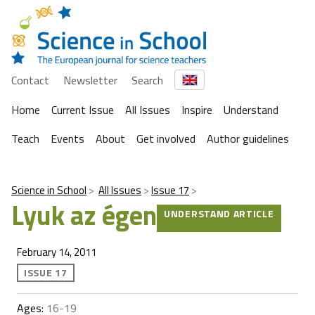
Contact
Newsletter
Search
Home
Current Issue
All Issues
Inspire
Understand
Teach
Events
About
Get involved
Author guidelines
Science in School
All Issues
Issue 17
Lyuk az égen
UNDERSTAND ARTICLE
February 14, 2011
ISSUE 17
Ages:
16-19