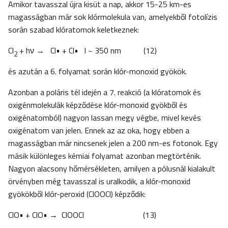
Amikor tavasszal újra kisüt a nap, akkor 15-25 km-es
magasságban már sok klórmolekula van, amelyekből fotolízis
során szabad klóratomok keletkeznek:
Cl
+ hν → Cl• + Cl• l ~ 350 nm (12)
2
és azután a 6. folyamat során klór-monoxid gyökök.
Azonban a poláris tél idején a 7. reakció (a klóratomok és
oxigénmolekulák képződése klór-monoxid gyökből és
oxigénatomból) nagyon lassan megy végbe, mivel kevés
oxigénatom van jelen. Ennek az az oka, hogy ebben a
magasságban már nincsenek jelen a 200 nm-es fotonok. Egy
másik különleges kémiai folyamat azonban megtörténik.
Nagyon alacsony hőmérsékleten, amilyen a pólusnál kialakult
örvényben még tavasszal is uralkodik, a klór-monoxid
gyökökből klór-peroxid (ClOOCl) képződik:
ClO• + ClO• → ClOOCl (13)