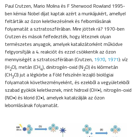
Paul Crutzen, Mario Molina és F Sherwood Rowland 1995-
ben kémiai Nobel díjat kaptak azért a munkájukért, amellyel
feltárták az ózon keletkezésének és felbomlásának
folyamatát a sztratoszférában. Mire jöttek rá? 1970-ben
Crutzen és mások felfedezték, hogy léteznek olyan
természetes anyagok, amelyek katalizátorként működve
felgyorsítják a 4. reakciót és ezzel csökkentik az ózon
mennyiségét a sztratoszférában (Crutzen,
1970
,
1971
): víz
(H
O), metán (CH
), dinitrogén-oxid (N
O) és klórmetán
2
4
2
(CH
Cl) jut a légkörbe a Föld felszínén lezajló biológiai
3
folyamatok következményeként, és ezekből a vegyületekből
szabad gyökök keletkeznek, mint hidroxil (OH•), nitrogén-oxid
(NO•) és klorid (Cl•), amelyek katalizálják az ózon
lebomlásának folyamatát.