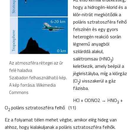
hogy a hidrogén-klorid és a
klór-nitrát megkötődik a
poláris sztratoszféra felhő
felszínén és egy gyors
heterogén reakció során
légnemű anyagból
szilárddá alakul,
salétromsav (HNO
)
3
Az atmoszféra rétegei az űr
keletkezik, amely beépül a
felé haladva
jégkristályba, míg a klórgáz
Szabadon felhasználható kép.
(Cl
) visszakerül a gáz
2
A kép forrása: Wikimedia
fázisba.
Commons
HCl + ClONO2 → HNO
+
3
Cl
poláris sztratoszféra felhő (11)
2
Ez a folyamat télen mehet végbe, amikor elég hideg van
ahhoz, hogy kialakuljanak a poláris sztratoszféra felhők.