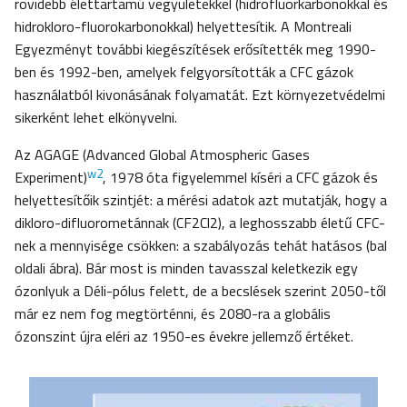
rövidebb élettartamú vegyületekkel (hidrofluorkarbonokkal és
hidrokloro-fluorokarbonokkal) helyettesítik. A Montreali
Egyezményt további kiegészítések erősítették meg 1990-
ben és 1992-ben, amelyek felgyorsították a CFC gázok
használatból kivonásának folyamatát. Ezt környezetvédelmi
sikerként lehet elkönyvelni.
Az AGAGE (Advanced Global Atmospheric Gases
w2
Experiment)
, 1978 óta figyelemmel kíséri a CFC gázok és
helyettesítőik szintjét: a mérési adatok azt mutatják, hogy a
dikloro-difluorometánnak (CF2Cl2), a leghosszabb életű CFC-
nek a mennyisége csökken: a szabályozás tehát hatásos (bal
oldali ábra). Bár most is minden tavasszal keletkezik egy
ózonlyuk a Déli-pólus felett, de a becslések szerint 2050-től
már ez nem fog megtörténni, és 2080-ra a globális
ózonszint újra eléri az 1950-es évekre jellemző értéket.