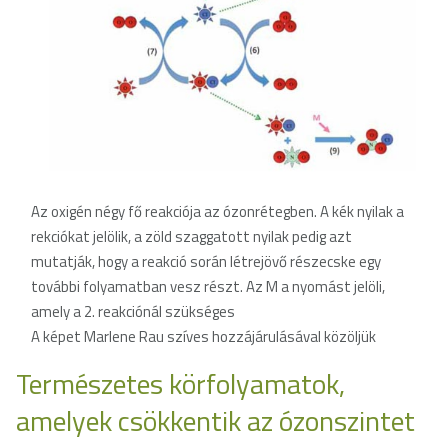
Az oxigén négy fő reakciója az ózonrétegben. A kék nyilak a
rekciókat jelölik, a zöld szaggatott nyilak pedig azt
mutatják, hogy a reakció során létrejövő részecske egy
további folyamatban vesz részt. Az M a nyomást jelöli,
amely a 2. reakciónál szükséges
A képet Marlene Rau szíves hozzájárulásával közöljük
Természetes körfolyamatok,
amelyek csökkentik az ózonszintet