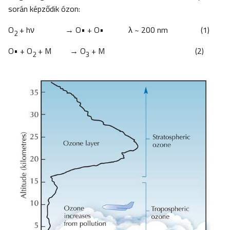
során képződik ózon:
O
+ hν → O• + O• λ ~ 200 nm (1)
2
O• + O
+ M → O
+ M (2)
2
3