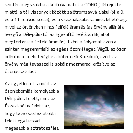
szintén megszakítja a körfolyamatot a ClONO
) létrejötte
2
miatt), a téli viszonyok között salétromsavvá alakul (pl. a 9.
és a 11. reakció során), és a visszaalakulásra nincs lehetőség,
mivel az örvényben nincs felfelé áramlás (az örvény aljánál a
levegő a Déli-pólustól az Egyenlítő felé áramlik, ahol
megtörténik a felfelé áramlás). Ezért a folyamat ezen a
szinten megsemmisíti az egész ózonréteget. Végül, az ózon
nélkül nem mehet végbe a hőtermelő 3. reakció, ezért az
örvény még tavasszal is sokáig megmarad, erősítve az
ózonpusztulást.
Az egyetlen ok, amiért az
ózonlebomlás komolyabb a
Déli-pólus felett, mint az
Északi-pólus felett az,
hogy tavasszal az utóbbi
felett egy kicsivel
magasabb a sztratoszféra