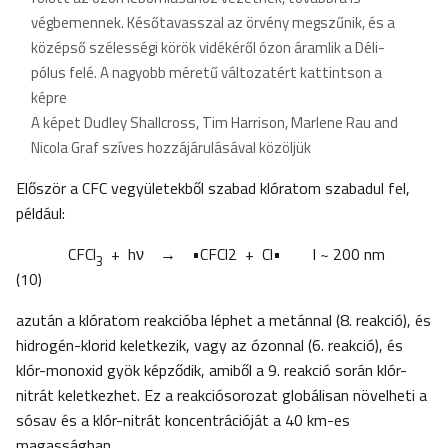
végbemennek. Későtavasszal az örvény megszűnik, és a
középső szélességi körök vidékéről ózon áramlik a Déli-
pólus felé. A nagyobb méretű változatért kattintson a
képre
A képet Dudley Shallcross, Tim Harrison, Marlene Rau and
Nicola Graf szíves hozzájárulásával közöljük
Először a CFC vegyületekből szabad klóratom szabadul fel,
például:
CFCl
+ hν → •CFCl2 + Cl• l ~ 200 nm
3
(10)
azután a klóratom reakcióba léphet a metánnal (8. reakció), és
hidrogén-klorid keletkezik, vagy az ózonnal (6. reakció), és
klór-monoxid gyök képződik, amiből a 9. reakció során klór-
nitrát keletkezhet. Ez a reakciósorozat globálisan növelheti a
sósav és a klór-nitrát koncentrációját a 40 km-es
magasságban.