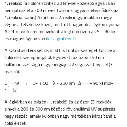
1. reakció (a Földfelszínhez 20 km-nél közelebb egyáltalán
nem jutnak el a 200 nm-es fotonok, ugyanis elnyelődnek az
1. reakció során.) Azonban a 2. reakció gyorsabban megy
végbe a felszínhez közel, mert ott nagyobb a légköri nyomás.
A két reakció eredményeként a legtöbb ózon a 25 – 30 km-
es magasságban van (
ld.: a grafikont
).
A sztratoszféra két ok miatt is fontos szerepet tölt be a
földi élet szempontjából. Egyrészt, az ózon 250 nm
hullámhosszúságú nagyenergiájú UV sugárzást nyel el (3.
reakció).
O
+ hν → O• + O2 λ ~ 250 nm ΔH = – 90 kJ mol-
3
1 (3)
A légkörben az oxigén (1. reakció) és az ózon (3. reakció)
elnyeli a 200 és 300 nm közötti rövidhullámú UV sugárzás
nagy részét, amely különben nagy mértékben károsítaná a
földi életet.