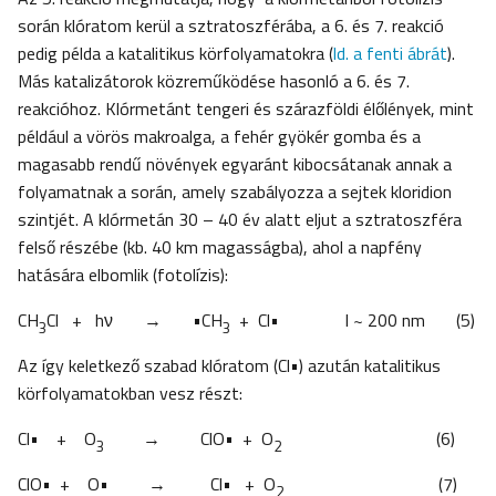
során klóratom kerül a sztratoszférába, a 6. és 7. reakció
pedig példa a katalitikus körfolyamatokra (
ld. a fenti ábrát
).
Más katalizátorok közreműködése hasonló a 6. és 7.
reakcióhoz. Klórmetánt tengeri és szárazföldi élőlények, mint
például a vörös makroalga, a fehér gyökér gomba és a
magasabb rendű növények egyaránt kibocsátanak annak a
folyamatnak a során, amely szabályozza a sejtek kloridion
szintjét. A klórmetán 30 – 40 év alatt eljut a sztratoszféra
felső részébe (kb. 40 km magasságba), ahol a napfény
hatására elbomlik (fotolízis):
CH
Cl + hν → •CH
+ Cl• l ~ 200 nm (5)
3
3
Az így keletkező szabad klóratom (Cl•) azután katalitikus
körfolyamatokban vesz részt:
Cl• + O
→ ClO• + O
(6)
3
2
ClO• + O• → Cl• + O
(7)
2