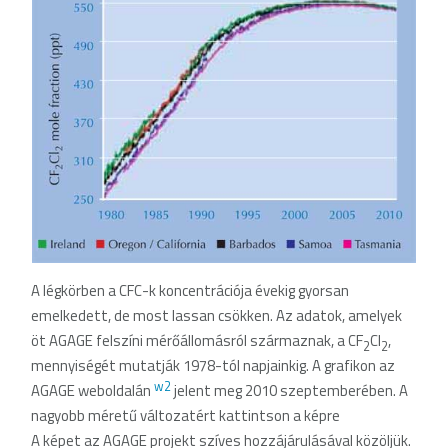
A légkörben a CFC-k koncentrációja évekig gyorsan
emelkedett, de most lassan csökken. Az adatok, amelyek
öt AGAGE felszíni mérőállomásról származnak, a CF
Cl
,
2
2
mennyiségét mutatják 1978-tól napjainkig. A grafikon az
w2
AGAGE weboldalán
jelent meg 2010 szeptemberében. A
nagyobb méretű változatért kattintson a képre
A képet az AGAGE projekt szíves hozzájárulásával közöljük.