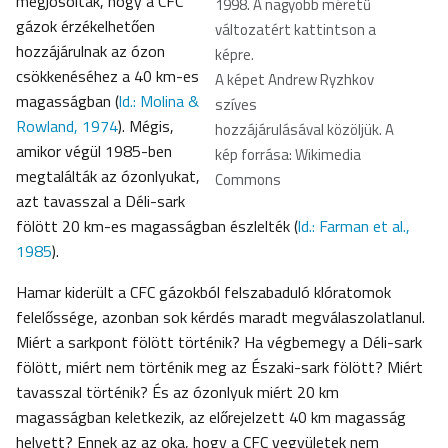
megjósolták, hogy a CFC
1998. A nagyobb méretű
gázok érzékelhetően
változatért kattintson a
hozzájárulnak az ózon
képre.
csökkenéséhez a 40 km-es
A képet Andrew Ryzhkov
magasságban (
ld.: Molina &
szíves
Rowland, 1974
). Mégis,
hozzájárulásával közöljük. A
amikor végül 1985-ben
kép forrása: Wikimedia
megtalálták az ózonlyukat,
Commons
azt tavasszal a Déli-sark
fölött 20 km-es magasságban észlelték (
ld.: Farman et al.,
1985
).
Hamar kiderült a CFC gázokból felszabaduló klóratomok
felelőssége, azonban sok kérdés maradt megválaszolatlanul.
Miért a sarkpont fölött történik? Ha végbemegy a Déli-sark
fölött, miért nem történik meg az Északi-sark fölött? Miért
tavasszal történik? És az ózonlyuk miért 20 km
magasságban keletkezik, az előrejelzett 40 km magasság
helyett? Ennek az az oka, hogy a CFC vegyületek nem