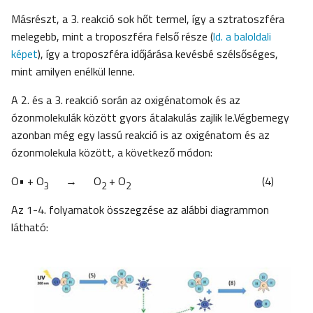
Másrészt, a 3. reakció sok hőt termel, így a sztratoszféra
melegebb, mint a troposzféra felső része (
ld. a baloldali
képet
), így a troposzféra időjárása kevésbé szélsőséges,
mint amilyen enélkül lenne.
A 2. és a 3. reakció során az oxigénatomok és az
ózonmolekulák között gyors átalakulás zajlik le.Végbemegy
azonban még egy lassú reakció is az oxigénatom és az
ózonmolekula között, a következő módon:
O• + O
→ O
+ O
(4)
3
2
2
Az 1-4. folyamatok összegzése az alábbi diagrammon
látható: