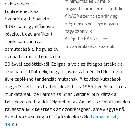
minimumát és 27 millió
oldószerként –
négyzetkilométerre terjedt ki.
tönkretehetik az
A NASA szerint ez aránylag
ózonréteget. Shanklin
még nem is volt egy nagyon
1983-ban egy előadásra
nagy ózonlyuk
készített egy grafikont –
A képet a NASA szíves
ironikusan annak a
hozzájárulásával közöljük
bemutatására, hogy az év
ózonadatai nem térnek el a
20 évvel azelőttiektől. Ez igaz is volt az átlagos értékekre,
azonban feltűnt neki, hogy a tavasszal mért értékek évről
évre csökkenő tendenciát mutatnak. A további kutatások
megerősítették ezt a felfedezést, és 1985-ben Shanklin és
munkatársai, Joe Farman és Brian Gardiner publikálták a
felfedezésüket: a déli félgömbön az Antarktisz fölött minden
tavasszal lyuk keletkezik az ózonrétegben, amely egyre nő,
és ezt valószinűleg a CFC gázok okozzák (
Farman et al.,
1985
).