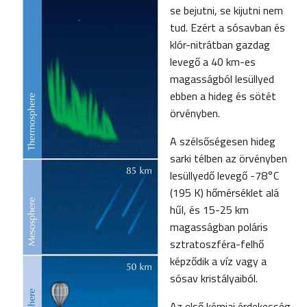
se bejutni, se kijutni nem
tud. Ezért a sósavban és
klór-nitrátban gazdag
levegő a 40 km-es
magasságból lesüllyed
ebben a hideg és sötét
örvényben.
A szélsőségesen hideg
sarki télben az örvényben
lesüllyedő levegő -78°C
(195 K) hőmérséklet alá
hűl, és 15-25 km
magasságban poláris
sztratoszféra-felhő
képződik a víz vagy a
sósav kristályaiból.
Az első kémiai érdekesség,