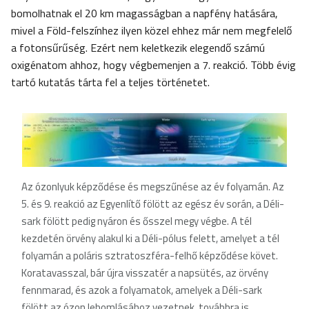
bomolhatnak el 20 km magasságban a napfény hatására,
mivel a Föld-felszínhez ilyen közel ehhez már nem megfelelő
a fotonsűrűség. Ezért nem keletkezik elegendő számú
oxigénatom ahhoz, hogy végbemenjen a 7. reakció. Több évig
tartó kutatás tárta fel a teljes történetet.
Az ózonlyuk képződése és megszűnése az év folyamán. Az
5. és 9. reakció az Egyenlítő fölött az egész év során, a Déli-
sark fölött pedig nyáron és ősszel megy végbe. A tél
kezdetén örvény alakul ki a Déli-pólus felett, amelyet a tél
folyamán a poláris sztratoszféra-felhő képződése követ.
Koratavasszal, bár újra visszatér a napsütés, az örvény
fennmarad, és azok a folyamatok, amelyek a Déli-sark
fölött az ózon lebomlásához vezetnek, továbbra is