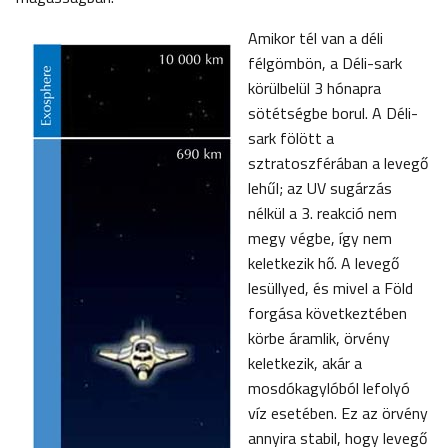
Amikor tél van a déli
félgömbön, a Déli-sark
körülbelül 3 hónapra
sötétségbe borul. A Déli-
sark fölött a
sztratoszférában a levegő
lehűl; az UV sugárzás
nélkül a 3. reakció nem
megy végbe, így nem
keletkezik hő. A levegő
lesüllyed, és mivel a Föld
forgása következtében
körbe áramlik, örvény
keletkezik, akár a
mosdókagylóból lefolyó
víz esetében. Ez az örvény
annyira stabil, hogy levegő