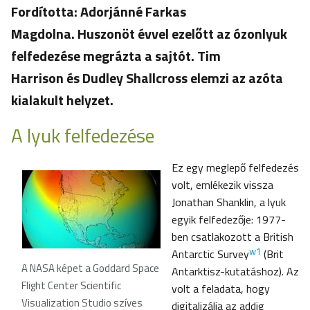
Fordította: Adorjánné Farkas
Magdolna. Huszonöt évvel ezelőtt az ózonlyuk
felfedezése megrázta a sajtót. Tim
Harrison és Dudley Shallcross elemzi az azóta
kialakult helyzet.
A lyuk felfedezése
Ez egy meglepő felfedezés
volt, emlékezik vissza
Jonathan Shanklin, a lyuk
egyik felfedezője: 1977-
ben csatlakozott a British
w1
Antarctic Survey
(Brit
A NASA képet a Goddard Space
Antarktisz-kutatáshoz). Az
Flight Center Scientific
volt a feladata, hogy
Visualization Studio szíves
digitalizálja az addig