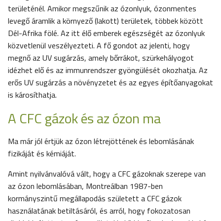
területénél. Amikor megszűnik az ózonlyuk, ózonmentes
levegő áramlik a környező (lakott) területek, többek között
Dél-Afrika fölé. Az itt élő emberek egészségét az ózonlyuk
közvetlenül veszélyezteti. A fő gondot az jelenti, hogy
megnő az UV sugárzás, amely bőrrákot, szürkehályogot
idézhet elő és az immunrendszer gyöngülését okozhatja. Az
erős UV sugárzás a növényzetet és az egyes építőanyagokat
is károsíthatja.
A CFC gázok és az ózon ma
Ma már jól értjük az ózon létrejöttének és lebomlásának
fizikáját és kémiáját.
Amint nyilvánvalóvá vált, hogy a CFC gázoknak szerepe van
az ózon lebomlásában, Montreálban 1987-ben
kormányszintű megállapodás született a CFC gázok
használatának betiltásáról, és arról, hogy fokozatosan