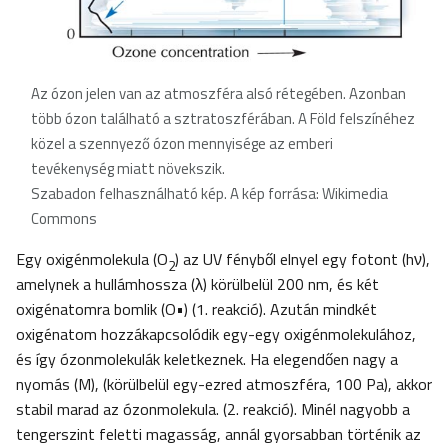
Az ózon jelen van az atmoszféra alsó rétegében. Azonban
több ózon található a sztratoszférában. A Föld felszínéhez
közel a szennyező ózon mennyisége az emberi
tevékenység miatt növekszik.
Szabadon felhasználható kép. A kép forrása: Wikimedia
Commons
Egy oxigénmolekula (O
) az UV fényből elnyel egy fotont (hν),
2
amelynek a hullámhossza (λ) körülbelül 200 nm, és két
oxigénatomra bomlik (O•) (1. reakció). Azután mindkét
oxigénatom hozzákapcsolódik egy-egy oxigénmolekulához,
és így ózonmolekulák keletkeznek. Ha elegendően nagy a
nyomás (M), (körülbelül egy-ezred atmoszféra, 100 Pa), akkor
stabil marad az ózonmolekula. (2. reakció). Minél nagyobb a
tengerszint feletti magasság, annál gyorsabban történik az