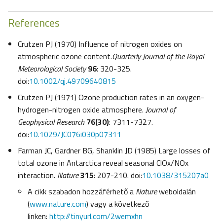
References
Crutzen PJ (1970) Influence of nitrogen oxides on
atmospheric ozone content.
Quarterly Journal of the Royal
Meteorological Society
96
: 320-325.
doi:
10.1002/qj.49709640815
Crutzen PJ (1971) Ozone production rates in an oxygen-
hydrogen-nitrogen oxide atmosphere.
Journal of
Geophysical Research
76(30)
: 7311-7327.
doi:
10.1029/JC076i030p07311
Farman JC, Gardner BG, Shanklin JD (1985) Large losses of
total ozone in Antarctica reveal seasonal ClOx/NOx
interaction.
Nature
315
: 207-210. doi:
10.1038/315207a0
A cikk szabadon hozzáférhető a
Nature
weboldalán
(
www.nature.com
) vagy a következő
linken:
http://tinyurl.com/2wemxhn