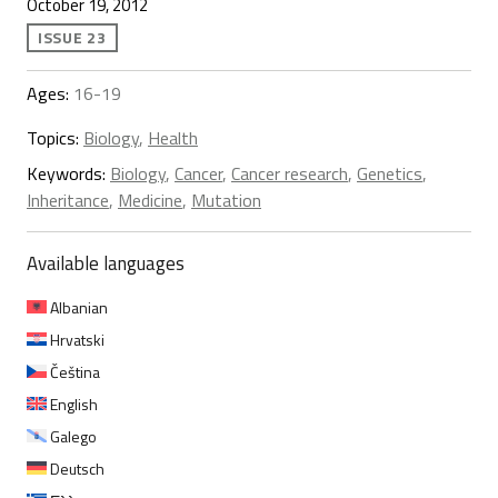
October 19, 2012
ISSUE 23
Ages:
16-19
Topics:
Biology
,
Health
Keywords:
Biology
,
Cancer
,
Cancer research
,
Genetics
,
Inheritance
,
Medicine
,
Mutation
Available languages
Albanian
Hrvatski
Čeština
English
Galego
Deutsch