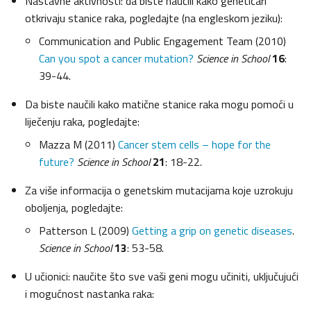
Nastavne aktivnosti: da biste naučili kako genetičari
otkrivaju stanice raka, pogledajte (na engleskom jeziku):
Communication and Public Engagement Team (2010)
Can you spot a cancer mutation?
Science in School
16
:
39-44.
Da biste naučili kako matične stanice raka mogu pomoći u
liječenju raka, pogledajte:
Mazza M (2011)
Cancer stem cells – hope for the
future?
Science in School
21
: 18-22.
Za više informacija o genetskim mutacijama koje uzrokuju
oboljenja, pogledajte:
Patterson L (2009)
Getting a grip on genetic diseases
.
Science in School
13
: 53-58.
U učionici: naučite što sve vaši geni mogu učiniti, uključujući
i mogućnost nastanka raka: