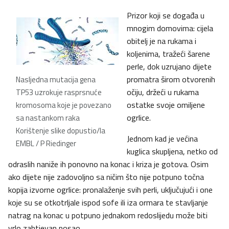
Prizor koji se događa u
mnogim domovima: cijela
obitelj je na rukama i
koljenima, tražeći šarene
perle, dok uzrujano dijete
promatra širom otvorenih
Nasljedna mutacija gena
očiju, držeći u rukama
TP53 uzrokuje rasprsnuće
ostatke svoje omiljene
kromosoma koje je povezano
ogrlice.
sa nastankom raka
Korištenje slike dopustio/la
Jednom kad je većina
EMBL / P Riedinger
kuglica skupljena, netko od
odraslih naniže ih ponovno na konac i kriza je gotova. Osim
ako dijete nije zadovoljno sa ničim što nije potpuno točna
kopija izvorne ogrlice: pronalaženje svih perli, uključujući i one
koje su se otkotrljale ispod sofe ili iza ormara te stavljanje
natrag na konac u potpuno jednakom redoslijedu može biti
vrlo zahtjevan posao.