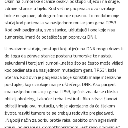
Osim na tumorske stanice ovakvi postupci utječu i na druge,
zdrave stanice u tijelu. Kod većine pacijenata ovo uzrokuje
bolne nuspojave, ali dugoročno nije opasno. To međutim nije
slučaj kod pacijenata sa nasljednom mutacijom gena TP53.
Kod ovih pacijenata, sve stanice, uključujući i one koje nisu
tumorske, imati će poteškoća pri popravku DNK.
U ovakvom slučaju, postupci koji utječu na DNK mogu dovesti
do toga da zdrave stanice postanu tumorske te nastaju
sekundarni i tercijarni tumori-„nešto što se često može vidjeti
kod pacijenata sa nasljednom mutacijom gena TP53“, kaže
Stefan. Kod ovih je pacijenata bolje koristiti manje intenzivne
postupke, koji uzrokuje manje oštećenja DNK. Ako pacijent
ima nasljednu mutaciju gena TP53, liječnik zna da se i bliska
obitelj oboljelog, također treba testirati. Ako zdravi članovi
obitelji imaju ovu mutaciju, vrlo je vjerojatno da će tijekom
života razviti tumore te se trebaju redovito pregledavati.
„Najbolji način za borbu protiv raka, osobito onih agresivnih
koji su povezani sa kromothripsizmom, jest rano otkrivanje,“