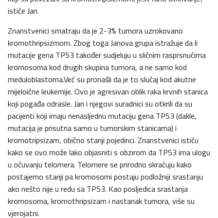
ističe Jan.
Znanstvenici smatraju da je 2-3% tumora uzrokovano
kromothripsizmom. Zbog toga Janova grupa istražuje da li
mutacije gena TP53 također sudjeluju u sličnim rasprsnućima
kromosoma kod drugih skupina tumora, a ne samo kod
meduloblastoma.Već su pronašli da je to slučaj kod akutne
mijeloične leukemije. Ovo je agresivan oblik raka krvnih stanica
koji pogađa odrasle. Jan i njegovi suradnici su otkrili da su
pacijenti koji imaju nenasljednu mutaciju gena TP53 (dakle,
mutacija je prisutna samo u tumorskim stanicama) i
kromotripsizam, obično stariji pojedinci. Znanstvenici ističu
kako se ovo može lako objasniti s obzirom da TP53 ima ulogu
u očuvanju telomera. Telomere se prirodno skraćuju kako
postajemo stariji pa kromosomi postaju podložniji srastanju
ako nešto nije u redu sa TP53. Kao posljedica srastanja
kromosoma, kromothripsizam i nastanak tumora, više su
vjerojatni.