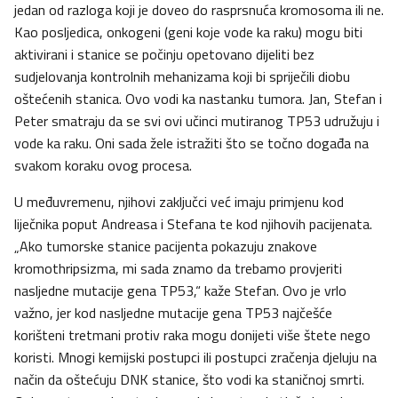
jedan od razloga koji je doveo do rasprsnuća kromosoma ili ne.
Kao posljedica, onkogeni (geni koje vode ka raku) mogu biti
aktivirani i stanice se počinju opetovano dijeliti bez
sudjelovanja kontrolnih mehanizama koji bi spriječili diobu
oštećenih stanica. Ovo vodi ka nastanku tumora. Jan, Stefan i
Peter smatraju da se svi ovi učinci mutiranog TP53 udružuju i
vode ka raku. Oni sada žele istražiti što se točno događa na
svakom koraku ovog procesa.
U međuvremenu, njihovi zaključci već imaju primjenu kod
liječnika poput Andreasa i Stefana te kod njihovih pacijenata.
„Ako tumorske stanice pacijenta pokazuju znakove
kromothripsizma, mi sada znamo da trebamo provjeriti
nasljedne mutacije gena TP53,“ kaže Stefan. Ovo je vrlo
važno, jer kod nasljedne mutacije gena TP53 najčešće
korišteni tretmani protiv raka mogu donijeti više štete nego
koristi. Mnogi kemijski postupci ili postupci zračenja djeluju na
način da oštećuju DNK stanice, što vodi ka staničnoj smrti.