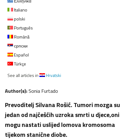
Ελληνικα
Italiano
polski
Português
Română
српски
Español
Türkçe
See all articles in
Hrvatski
Author(s):
Sonia Furtado
Prevoditelj Silvana Rošić. Tumori mozga su
jedan od najčešćih uzroka smrti u djece,oni
mogu nastati uslijed lomova kromosoma
tijekom stanične diobe.