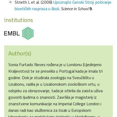
Strieth L et al. (2008)
Upoznajte Genski Stroj: poticanje
bioetičkih rasprava u školi
.
Science in School
9
.
Institutions
Author(s)
Sonia Furtado Neves rođena je u Londonu (Ujedinjeno
Kraljevstvo) te se preselila u Portugal kada je imala tri
godine. Dok je studirala zoologiju na Sveučilištu u
Lisabonu, radila je u Lisabonskom zoološkom vrtu, u
odsjeku za obrazovanje, tada je otkrila da zaista uživa
govoriti ljudima o znanosti. Završila je magisterij iz
znanstvene komunikacije na Imperial College London i
danas radi kao službenica za tisak u Europskom
laboratoriju za molekularnu biologiju u Heidelbergu, u