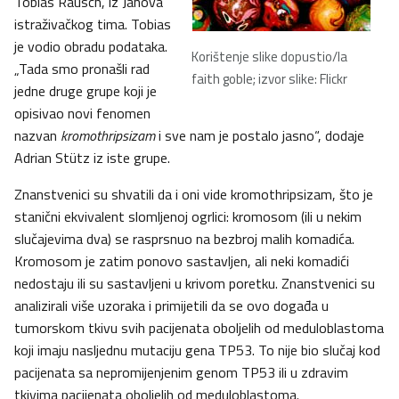
Tobias Rausch, iz Janova
istraživačkog tima. Tobias
je vodio obradu podataka.
Korištenje slike dopustio/la
„Tada smo pronašli rad
faith goble; izvor slike: Flickr
jedne druge grupe koji je
opisivao novi fenomen
nazvan
kromothripsizam
i sve nam je postalo jasno“, dodaje
Adrian Stütz iz iste grupe.
Znanstvenici su shvatili da i oni vide kromothripsizam, što je
stanični ekvivalent slomljenoj ogrlici: kromosom (ili u nekim
slučajevima dva) se rasprsnuo na bezbroj malih komadića.
Kromosom je zatim ponovo sastavljen, ali neki komadići
nedostaju ili su sastavljeni u krivom poretku. Znanstvenici su
analizirali više uzoraka i primijetili da se ovo događa u
tumorskom tkivu svih pacijenata oboljelih od meduloblastoma
koji imaju nasljednu mutaciju gena TP53. To nije bio slučaj kod
pacijenata sa nepromijenjenim genom TP53 ili u zdravim
tkivima pacijenata oboljelih od meduloblastoma.