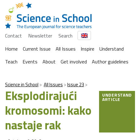
Contact
Newsletter
Search
Home
Current Issue
All Issues
Inspire
Understand
Teach
Events
About
Get involved
Author guidelines
Science in School
All Issues
Issue 23
Eksplodirajući
UNDERSTAND
ARTICLE
kromosomi: kako
nastaje rak