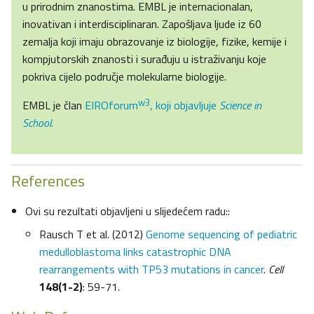
u prirodnim znanostima. EMBL je internacionalan,
inovativan i interdisciplinaran. Zapošljava ljude iz 60
zemalja koji imaju obrazovanje iz biologije, fizike, kemije i
kompjutorskih znanosti i surađuju u istraživanju koje
pokriva cijelo područje molekularne biologije.
w3
EMBL je član
EIROforum
, koji objavljuje
Science in
School.
References
Ovi su rezultati objavljeni u slijedećem radu::
Rausch T et al. (2012)
Genome sequencing of pediatric
medulloblastoma links catastrophic DNA
rearrangements with TP53 mutations in cancer
.
Cell
148(1-2)
: 59-71.