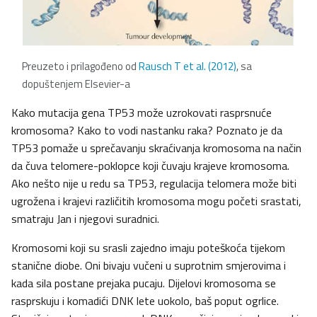
Preuzeto i prilagođeno od
Rausch T et al. (2012)
, sa
dopuštenjem Elsevier-a
Kako mutacija gena TP53 može uzrokovati rasprsnuće
kromosoma? Kako to vodi nastanku raka? Poznato je da
TP53 pomaže u sprečavanju skraćivanja kromosoma na način
da čuva telomere-poklopce koji čuvaju krajeve kromosoma.
Ako nešto nije u redu sa TP53, regulacija telomera može biti
ugrožena i krajevi različitih kromosoma mogu početi srastati,
smatraju Jan i njegovi suradnici.
Kromosomi koji su srasli zajedno imaju poteškoća tijekom
stanične diobe. Oni bivaju vučeni u suprotnim smjerovima i
kada sila postane prejaka pucaju. Dijelovi kromosoma se
rasprskuju i komadići DNK lete uokolo, baš poput ogrlice.