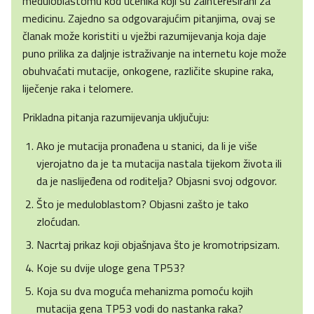
meduloblastomu kod učenika koji su zainteresirani za
medicinu. Zajedno sa odgovarajućim pitanjima, ovaj se
članak može koristiti u vježbi razumijevanja koja daje
puno prilika za daljnje istraživanje na internetu koje može
obuhvaćati mutacije, onkogene, različite skupine raka,
liječenje raka i telomere.
Prikladna pitanja razumijevanja uključuju:
Ako je mutacija pronađena u stanici, da li je više
vjerojatno da je ta mutacija nastala tijekom života ili
da je naslijeđena od roditelja? Objasni svoj odgovor.
Što je meduloblastom? Objasni zašto je tako
zloćudan.
Nacrtaj prikaz koji objašnjava što je kromotripsizam.
Koje su dvije uloge gena TP53?
Koja su dva moguća mehanizma pomoću kojih
mutacija gena TP53 vodi do nastanka raka?