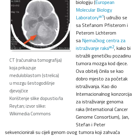
biologiju (
European
Molecular Biology
w1
Laboratory
) udružio se
sa Stefanom Pfisterom i
Peterom Lichterom
sa
Njemačkog centra za
w2
istraživanje raka
, kako bi
istražili genetičku pozadinu
CT (računalna tomografija)
tumora mozga kod djece.
koja prikazuje
Ova obitelj činila se kao
meduloblastom (strelica)
dobro mjesto za početak
u mozgu šestogodišnje
istraživanja. Kao dio
djevojčice
Internacionalnog konzorcija
Korištenje slike dopustio/la
za istraživanje genoma
Reytan; izvor slike:
raka (International Cancer
Wikimedia Commons
Genome Consortium), Jan,
Stefan i Peter
sekvencionirali su cijeli genom ovog tumora koji zahvaća