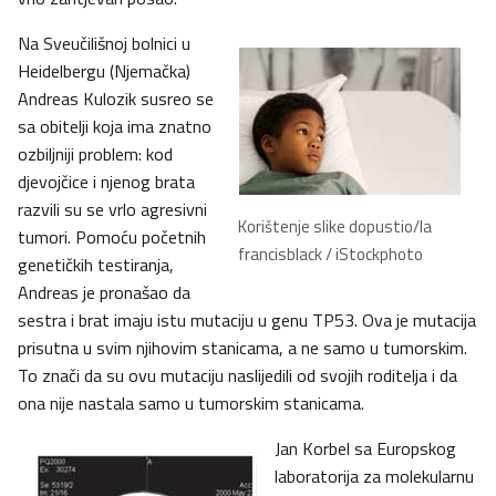
Na Sveučilišnoj bolnici u
Heidelbergu (Njemačka)
Andreas Kulozik susreo se
sa obitelji koja ima znatno
ozbiljniji problem: kod
djevojčice i njenog brata
razvili su se vrlo agresivni
Korištenje slike dopustio/la
tumori. Pomoću početnih
francisblack / iStockphoto
genetičkih testiranja,
Andreas je pronašao da
sestra i brat imaju istu mutaciju u genu TP53. Ova je mutacija
prisutna u svim njihovim stanicama, a ne samo u tumorskim.
To znači da su ovu mutaciju naslijedili od svojih roditelja i da
ona nije nastala samo u tumorskim stanicama.
Jan Korbel sa Europskog
laboratorija za molekularnu