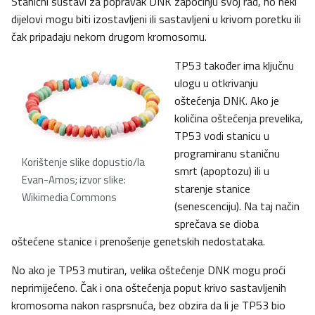
Stanični sustavi za popravak DNK započinju svoj rad, no neki
dijelovi mogu biti izostavljeni ili sastavljeni u krivom poretku ili
čak pripadaju nekom drugom kromosomu.
TP53 također ima ključnu
ulogu u otkrivanju
oštećenja DNK. Ako je
količina oštećenja prevelika,
TP53 vodi stanicu u
programiranu staničnu
Korištenje slike dopustio/la
smrt (apoptozu) ili u
Evan-Amos; izvor slike:
starenje stanice
Wikimedia Commons
(senescenciju). Na taj način
sprečava se dioba
oštećene stanice i prenošenje genetskih nedostataka.
No ako je TP53 mutiran, velika oštećenje DNK mogu proći
neprimijećeno. Čak i ona oštećenja poput krivo sastavljenih
kromosoma nakon rasprsnuća, bez obzira da li je TP53 bio