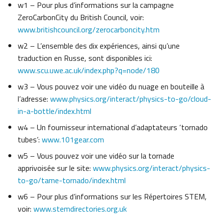
w1 – Pour plus d’informations sur la campagne
ZeroCarbonCity du British Council, voir:
www.britishcouncil.org/zerocarboncity.htm
w2 – L’ensemble des dix expériences, ainsi qu’une
traduction en Russe, sont disponibles ici:
www.scu.uwe.ac.uk/index.php?q=node/180
w3 – Vous pouvez voir une vidéo du nuage en bouteille à
l’adresse:
www.physics.org/interact/physics-to-go/cloud-
in-a-bottle/index.html
w4 – Un fournisseur international d’adaptateurs ‘tornado
tubes’:
www.101gear.com
w5 – Vous pouvez voir une vidéo sur la tornade
apprivoisée sur le site:
www.physics.org/interact/physics-
to-go/tame-tornado/index.html
w6 – Pour plus d’informations sur les Répertoires STEM,
voir:
www.stemdirectories.org.uk