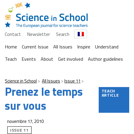
Contact
Newsletter
Search
Home
Current Issue
All Issues
Inspire
Understand
Teach
Events
About
Get involved
Author guidelines
Science in School
All Issues
Issue 11
Prenez le temps
TEACH
ARTICLE
sur vous
novembre 17, 2010
ISSUE 11