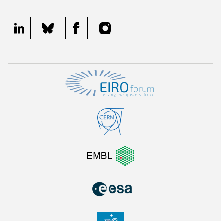
linkedin
bluesky
facebook
instagram