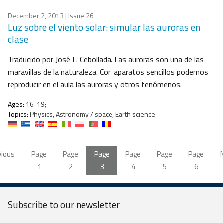
December 2, 2013
| Issue 26
Luz sobre el viento solar: simular las auroras en
clase
Traducido por José L. Cebollada. Las auroras son una de las
maravillas de la naturaleza. Con aparatos sencillos podemos
reproducir en el aula las auroras y otros fenómenos.
Ages:
16-19;
Topics:
Physics, Astronomy / space, Earth science
vious
Page
Page
Page
Page
Page
Page
1
2
3
4
5
6
Subscribe to our
newsletter