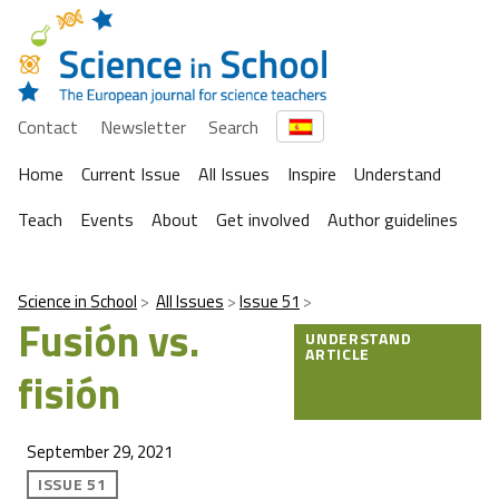
Contact
Newsletter
Search
Home
Current Issue
All Issues
Inspire
Understand
Teach
Events
About
Get involved
Author guidelines
Science in School
All Issues
Issue 51
Fusión vs.
UNDERSTAND
ARTICLE
fisión
September 29, 2021
ISSUE 51