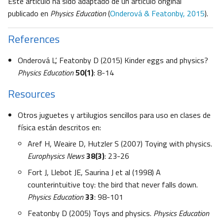
Este artículo ha sido adaptado de un artículo original
publicado en
Physics Education
(
Onderová & Featonby, 2015
).
References
Onderová L’, Featonby D (2015) Kinder eggs and physics?
Physics Education
50(1)
: 8-14
Resources
Otros juguetes y artilugios sencillos para uso en clases de
física están descritos en:
Aref H, Weaire D, Hutzler S (2007) Toying with physics.
Europhysics News
38(3)
: 23-26
Fort J, Llebot JE, Saurina J et al (1998) A
counterintuitive toy: the bird that never falls down.
Physics Education
33
: 98-101
Featonby D (2005) Toys and physics.
Physics Education