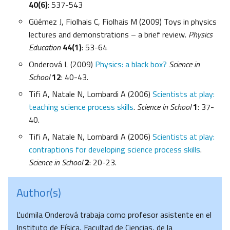
40(6)
: 537-543
Güémez J, Fiolhais C, Fiolhais M (2009) Toys in physics
lectures and demonstrations – a brief review.
Physics
Education
44(1)
: 53-64
Onderová L (2009)
Physics: a black box?
Science in
School
12
: 40-43.
Tifi A, Natale N, Lombardi A (2006)
Scientists at play:
teaching science process skills
.
Science in School
1
: 37-
40.
Tifi A, Natale N, Lombardi A (2006)
Scientists at play:
contraptions for developing science process skills
.
Science in School
2
: 20-23.
Author(s)
Ľudmila Onderová trabaja como profesor asistente en el
Instituto de Física, Facultad de Ciencias, de la