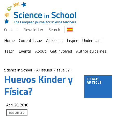
Contact
Newsletter
Search
Home
Current Issue
All Issues
Inspire
Understand
Teach
Events
About
Get involved
Author guidelines
Science in School
All Issues
Issue 32
Huevos Kinder y
TEACH
ARTICLE
Física?
April 20, 2016
ISSUE 32