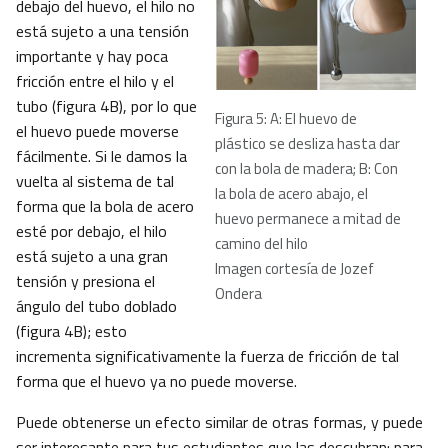
debajo del huevo, el hilo no
está sujeto a una tensión
importante y hay poca
fricción entre el hilo y el
tubo (figura 4B), por lo que
Figura 5: A: El huevo de
el huevo puede moverse
plástico se desliza hasta dar
fácilmente. Si le damos la
con la bola de madera; B: Con
vuelta al sistema de tal
la bola de acero abajo, el
forma que la bola de acero
huevo permanece a mitad de
esté por debajo, el hilo
camino del hilo
está sujeto a una gran
Imagen cortesía de Jozef
tensión y presiona el
Ondera
ángulo del tubo doblado
(figura 4B); esto
incrementa significativamente la fuerza de fricción de tal
forma que el huevo ya no puede moverse.
Puede obtenerse un efecto similar de otras formas, y puede
ser interesante para tus estudiantes que las descubran: para