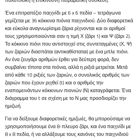
πολύπλοκη ή επικίνδυνη πειραματική συσκευή.
Ένα επιτραπέζιο παιχνίδι με 6 x 6 πεδία – τετράγωνα
γεμίζεται με 36 κόκκινα πιόνια παιχνιδιού. Δύο διαφορετικά
και εύκολα αναγνωρίσιμα ζάρια ρίχνονται και οι αριθμοί
τους χρησιμοποιούνται σαν η τιμή Χ (ζάρι 1) και Ψ (ζάρι 2).
Το κόκκινο πιόνι που αντιστοιχεί στις συντεταγμένες (Χ, Ψ)
των ζαριών διασπάται (αντικαθίσταται) με ένα μπλε πιόνι.
Αν ένα ζευγάρι αριθμών έρθει για δεύτερη φορά, δεν
συμβαίνει τίποτα στα πιόνια, αλλά η ριξιά μετρείται. Μετά
από κάθε 10 ριξιές των ζαριών, ο συνολικός αριθμός των
ζαριών που έχουν ριχθεί (t) και ο αριθμός την
εναπομεινάντων κόκκινων πιονιών (Ν) καταγράφεται. Ένα
διάγραμμα του t σε σχέση με το Ν μας προσδιορίζει την
ημιζωή.
Για να δείξουμε διαφορετικές ημιζωές, θα μπορούσαμε να
χρησιμοποιήσουμε ένα 8-πλευρο ζάρι, και ένα παιχνίδι με
8 x 8 πεδία, ή να αλλάξουμε τους κανόνες του παιχνιδιού