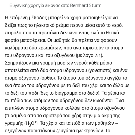
Ευγενική χορηγία εικόνας από Bernhard Sturm
Η επόμενη μέθοδος μπορεί να χρησιμοποιηθεί για να
δείξει πως το ηλεκτρικό ρεύμα περνά μέσα από το νερό,
παρόλο που τα πρωτόνια δεν κινούνται, ενώ το θετικό
φορτίο μεταφέρεται. Οι μαθητές θα πρέπει να φορούν
καλύμματα δύο χρωμάτων, που αναπαριστούν τα άτομα
του υδρογόνου και του οξυγόνου (με λόγο 2:1).
Σχηματίζουν μια γραμμή μορίων νερού: κάθε μόριο
αποτελείται από δύο άτομα υδρογόνου (γονατιστά) και ένα
άτομο οξυγόνου (όρθιο). Το άτομο του οξυγόνου αγγίζει το
ένα άτομο του υδρογόνου με το δεξί του χέρι και το άλλο με
το δεξί του πόδι (δες το διάγραμμα στα δεξιά). Τα χέρια και
τα πόδια των ατόμων του υδρογόνου δεν κινούνται. Ένα
επιπλέον άτομο υδρογόνου κολλάει στο άτομο οξυγόνου
(πιασμένο από το αριστερό του χέρι) στην μια άκρη της
+
γραμμής (H
O
). Τα χέρια και τα πόδια των μαθητών –
3
οξυγόνων παριστάνουν ζευγάρια ηλεκτρονίων. Το