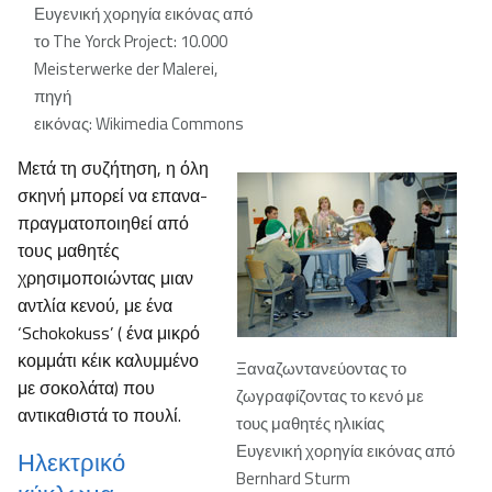
Ευγενική χορηγία εικόνας από
το The Yorck Project: 10.000
Meisterwerke der Malerei,
πηγή
εικόνας: Wikimedia Commons
Μετά τη συζήτηση, η όλη
σκηνή μπορεί να επανα-
πραγματοποιηθεί από
τους μαθητές
χρησιμοποιώντας μιαν
αντλία κενού, με ένα
‘Schokokuss’ ( ένα μικρό
κομμάτι κέικ καλυμμένο
Ξαναζωντανεύοντας το
με σοκολάτα) που
ζωγραφίζοντας το κενό με
αντικαθιστά το πουλί.
τους μαθητές ηλικίας
Ευγενική χορηγία εικόνας από
Ηλεκτρικό
Bernhard Sturm