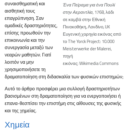
συναισθηματική και
Ένα Πείραμα για ένα Πουλί
αισθητική τους
στην Αεραντλία,
1768, λάδι
επαγρύπνηση. Σαν
σε καμβά στην Εθνική
ομαδικές δραστηριότητες,
Πινακοθήκη, Λονδίνο, UK
επίσης προωθούν την
Ευγενική χορηγία εικόνας από
επικοινωνία και την
το The Yorck Project: 10.000
συνεργασία μεταξύ των
Meisterwerke der Malerei,
νεαρών μαθητών. Γιατί
πηγή
λοιπόν να μην
εικόνας: Wikimedia Commons
χρησιμοποιήσετε τη
δραματοποίηση στη διδασκαλία των φυσικών επιστημών;
Αυτό το άρθρο προσφέρει μια συλλογή δραστηριοτήτων
βασισμένων στη δραματοποίηση για να ενεργοποιήσει ή
επανα-θεσπίσει την επιστήμη στις αίθουσες της φυσικής
και της χημείας.
Χημεία