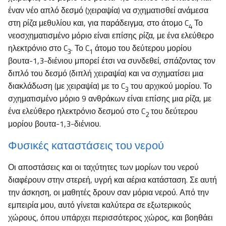
έναν νέο απλό δεσμό (χειραψία) να σχηματισθεί ανάμεσα
στη ρίζα μεθυλίου και, για παράδειγμα, στο άτομο C
Το
4
νεοσχηματισμένο μόριο είναι επίσης ρίζα, με ένα ελεύθερο
ηλεκτρόνιο στο C
. Το C
άτομο του δεύτερου μορίου
3
1
βουτα-1,3-διένιου μπορεί έτσι να συνδεθεί, σπάζοντας τον
διπλό του δεσμό (διπλή χειραψία) και να σχηματίσει μια
διακλάδωση (με χειραψία) με το C
του αρχικού μορίου. Το
3
σχηματισμένο μόριο 9 ανθράκων είναι επίσης μια ρίζα, με
ένα ελεύθερο ηλεκτρόνιο δεσμού στο C
του δεύτερου
2
μορίου βουτα-1,3-διένιου.
Φυσικές καταστάσεις του νερού
Οι αποστάσεις και οι ταχύτητες των μορίων του νερού
διαφέρουν στην στερεή, υγρή και αέρια κατάσταση. Σε αυτή
την άσκηση, οι μαθητές δρουν σαν μόρια νερού. Από την
εμπειρία μου, αυτό γίνεται καλύτερα σε εξωτερικούς
χώρους, όπου υπάρχει περισσότερος χώρος, και βοηθάει