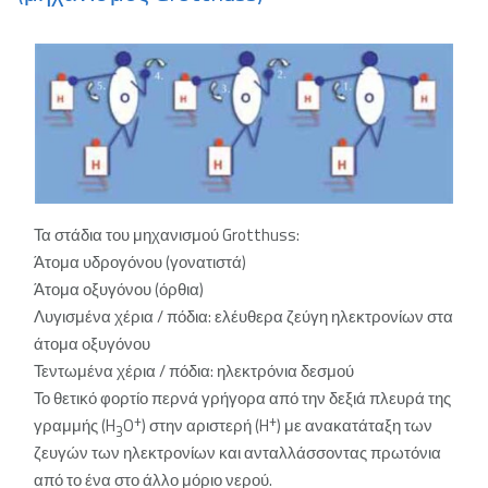
Τα στάδια του μηχανισμού Grotthuss:
Άτομα υδρογόνου (γονατιστά)
Άτομα οξυγόνου (όρθια)
Λυγισμένα χέρια / πόδια: ελέυθερα ζεύγη ηλεκτρονίων στα
άτομα οξυγόνου
Τεντωμένα χέρια / πόδια: ηλεκτρόνια δεσμού
Το θετικό φορτίο περνά γρήγορα από την δεξιά πλευρά της
+
+
γραμμής (H
O
) στην αριστερή (H
) με ανακατάταξη των
3
ζευγών των ηλεκτρονίων και ανταλλάσσοντας πρωτόνια
από το ένα στο άλλο μόριο νερού
.