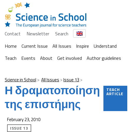
Contact
Newsletter
Search
Home
Current Issue
All Issues
Inspire
Understand
Teach
Events
About
Get involved
Author guidelines
Science in School
All Issues
Issue 13
Η δραματοποίηση
TEACH
ARTICLE
της επιστήμης
February 23, 2010
ISSUE 13