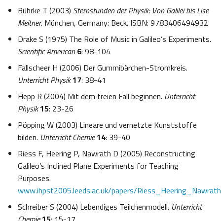
Bührke T (2003)
Sternstunden der Physik: Von Galilei bis Lise
Meitner
. München, Germany: Beck. ISBN: 9783406494932
Drake S (1975) The Role of Music in Galileo’s Experiments.
Scientific American
6
: 98-104
Fallscheer H (2006) Der Gummibärchen-Stromkreis.
Unterricht Physik
17
: 38-41
Hepp R (2004) Mit dem freien Fall beginnen.
Unterricht
Physik
15
: 23-26
Pöpping W (2003) Lineare und vernetzte Kunststoffe
bilden.
Unterricht Chemie
14
: 39-40
Riess F, Heering P, Nawrath D (2005) Reconstructing
Galileo’s Inclined Plane Experiments for Teaching
Purposes.
www.ihpst2005.leeds.ac.uk/papers/Riess_Heering_Nawrath
Schreiber S (2004) Lebendiges Teilchenmodell.
Unterricht
Chemie
15
: 15-17