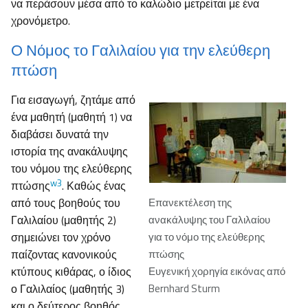
να περάσουν μέσα από το καλώδιο μετρείται με ένα
χρονόμετρο.
Ο Νόμος το Γαλιλαίου για την ελεύθερη
πτώση
Για εισαγωγή, ζητάμε από
ένα μαθητή (μαθητή 1) να
διαβάσει δυνατά την
ιστορία της ανακάλυψης
του νόμου της ελεύθερης
w3
πτώσης
. Καθώς ένας
από τους βοηθούς του
Επανεκτέλεση της
Γαλιλαίου (μαθητής 2)
ανακάλυψης του Γαλιλαίου
σημειώνει τον χρόνο
για το νόμο της ελεύθερης
παίζοντας κανονικούς
πτώσης
κτύπους κιθάρας, ο ίδιος
Ευγενική χορηγία εικόνας από
ο Γαλιλαίος (μαθητής 3)
Bernhard Sturm
και ο δεύτερος βοηθός