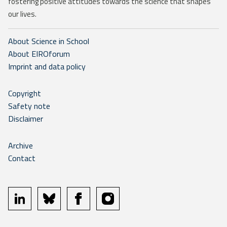
fostering positive attitudes towards the science that shapes
our lives.
About Science in School
About EIROforum
Imprint and data policy
Copyright
Safety note
Disclaimer
Archive
Contact
linkedin
bluesky
facebook
instagram