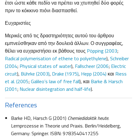
έτσι ώστε κάθε πεδίο να πρέπει να χτυπηθεί δύο φορές
πριν το κόκκινο πιόνι διασπασθεί.
Ευχαριστίες
Μερικές από τις δραστηριότητες αυτού του άρθρου
εμπνεύσθηκαν από την δουλειά άλλων. Ο συγγραφέας,
θέλει να ευχαριστήσει εκ βάθους τους
Pöpping (2003
;
Radical polymerisation of ethene to polyethylene
),
Schreiber
(2004
;
Physical states of water
),
Fallscheer (2006
;
Electric
circuit
),
Bührke (2003)
,
Drake (1975)
,
Hepp (2004)
και
Riess
et al. (2005
;
Galileo’s law of free fall
), και
Barke & Harsch
(2001
;
Nuclear disintegration and half-life
).
References
Barke HD, Harsch G (2001)
Chemiedidaktik heute
.
Lernprozesse in Theorie und Praxis. Berlin/Heidelberg,
Germany: Springer. ISBN: 9783540417255