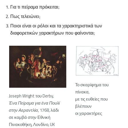
Για τι πείραμα πρόκειται;
Πως τελειώνει;
Ποιοι είναι οι ρόλοι και τα χαρακτηριστικά των
διαφορετικών χαρακτήρων που φαίνονται;
Το σκαρίφημα του
πίνακα,
Joseph Wright του Derby,
με τις ευθείες που
Ένα Πείραμα για ένα Πουλί
βλέπουν
στην Αεραντλία
, 1768, λάδι
οι χαρακτήρες
σε καμβά στην Εθνική
Πινακοθήκη, Λονδίνο, UK