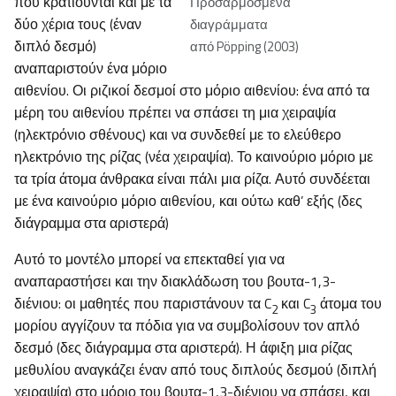
που κρατιούνται και με τα
Προσαρμοσμένα
δύο χέρια τους (έναν
διαγράμματα
διπλό δεσμό)
από Pöpping (2003)
αναπαριστούν ένα μόριο
αιθενίου. Οι ριζικοί δεσμοί στο μόριο αιθενίου: ένα από τα
μέρη του αιθενίου πρέπει να σπάσει τη μια χειραψία
(ηλεκτρόνιο σθένους) και να συνδεθεί με το ελεύθερο
ηλεκτρόνιο της ρίζας (νέα χειραψία). Το καινούριο μόριο με
τα τρία άτομα άνθρακα είναι πάλι μια ρίζα. Αυτό συνδέεται
με ένα καινούριο μόριο αιθενίου, και ούτω καθ’ εξής (δες
διάγραμμα στα αριστερά)
Αυτό το μοντέλο μπορεί να επεκταθεί για να
αναπαραστήσει και την διακλάδωση του βουτα-1,3-
διένιου: οι μαθητές που παριστάνουν τα C
και C
άτομα του
2
3
μορίου αγγίζουν τα πόδια για να συμβολίσουν τον απλό
δεσμό (δες διάγραμμα στα αριστερά). Η άφιξη μια ρίζας
μεθυλίου αναγκάζει έναν από τους διπλούς δεσμού (διπλή
χειραψία) στο μόριο του βουτα-1,3-διένιου να σπάσει, και