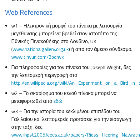
Web References
w1 – Ηλεκτρονική μορφή του πίνακα με λειτουργία
μεγέθυνσης μπορεί να βρεθεί στον ιστοτόπο της
Εθνικής Πινακοθήκης στο Λονδίνο, UK
(
www.nationalgallery.org.uk
) ή από τον άμεσο σύνδεσμο:
www.tinyurl.com/2bqhvx
Για πληροφορίες για τον πίνακα του Joseph Wright, δες
την λεπτομερή περιγραφή στο
http://en.wikipedia.org/wiki/An_Experiment_on_a_Bird_in
w2 – Το σκαρίφημα του κενού πίνακα μπορεί να
μεταφορτωθεί από
εδώ
.
w3 – Για την ιστορία του κεκλιμένου επιπέδου του
Γαλιλαίου και λεπτομερείς προτάσεις για την εισαγωγή
στην τάξη, δες:
www.ihpst2005.leeds.ac.uk/papers/Riess_Heering_Nawrath