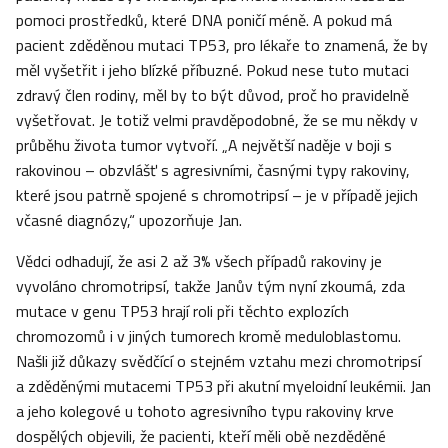
pomoci prostředků, které DNA poničí méně. A pokud má
pacient zděděnou mutaci TP53, pro lékaře to znamená, že by
měl vyšetřit i jeho blízké příbuzné. Pokud nese tuto mutaci
zdravý člen rodiny, měl by to být důvod, proč ho pravidelně
vyšetřovat. Je totiž velmi pravděpodobné, že se mu někdy v
průběhu života tumor vytvoří. „A největší naděje v boji s
rakovinou – obzvlášť s agresivními, časnými typy rakoviny,
které jsou patrně spojené s chromotripsí – je v případě jejich
včasné diagnózy,“ upozorňuje Jan.
Vědci odhadují, že asi 2 až 3% všech případů rakoviny je
vyvoláno chromotripsí, takže Janův tým nyní zkoumá, zda
mutace v genu TP53 hrají roli při těchto explozích
chromozomů i v jiných tumorech kromě meduloblastomu.
Našli již důkazy svědčící o stejném vztahu mezi chromotripsí
a zděděnými mutacemi TP53 při akutní myeloidní leukémii. Jan
a jeho kolegové u tohoto agresivního typu rakoviny krve
dospělých objevili, že pacienti, kteří měli obě nezděděné