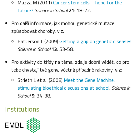
Mazza M (2011)
Cancer stem cells – hope for the
future?
Science in School
21
: 18-22.
Pro další informace, jak mohou genetické mutace
způsobovat choroby, viz:
Patterson L (2009)
Getting a grip on genetic diseases
.
Science in School
13
: 53-58.
Pro aktivity do třídy na téma, zda je dobré vědět, co pro
tebe chystají tvé geny, včetně případné rakoviny, viz:
Strieth L et al. (2008)
Meet the Gene Machine:
stimulating bioethical discussions at school
.
Science in
School
9
: 34-38.
Institutions