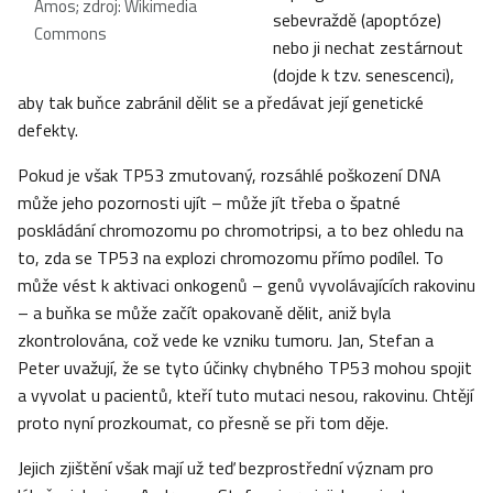
Amos; zdroj: Wikimedia
sebevraždě (apoptóze)
Commons
nebo ji nechat zestárnout
(dojde k tzv. senescenci),
aby tak buňce zabránil dělit se a předávat její genetické
defekty.
Pokud je však TP53 zmutovaný, rozsáhlé poškození DNA
může jeho pozornosti ujít – může jít třeba o špatné
poskládání chromozomu po chromotripsi, a to bez ohledu na
to, zda se TP53 na explozi chromozomu přímo podílel. To
může vést k aktivaci onkogenů – genů vyvolávajících rakovinu
– a buňka se může začít opakovaně dělit, aniž byla
zkontrolována, což vede ke vzniku tumoru. Jan, Stefan a
Peter uvažují, že se tyto účinky chybného TP53 mohou spojit
a vyvolat u pacientů, kteří tuto mutaci nesou, rakovinu. Chtějí
proto nyní prozkoumat, co přesně se při tom děje.
Jejich zjištění však mají už teď bezprostřední význam pro