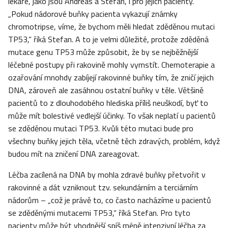
lékaře, jako jsou Andreas a Stefan, i pro jejich pacienty.
„Pokud nádorové buňky pacienta vykazují známky
chromotripse, víme, že bychom měli hledat zděděnou mutaci
TP53,“ říká Stefan. A to je velmi důležité, protože zděděná
mutace genu TP53 může způsobit, že by se nejběžnější
léčebné postupy při rakovině mohly vymstít. Chemoterapie a
ozařování mnohdy zabíjejí rakovinné buňky tím, že zničí jejich
DNA, zároveň ale zasáhnou ostatní buňky v těle. Většině
pacientů to z dlouhodobého hlediska příliš neuškodí, byť to
může mít bolestivé vedlejší účinky. To však neplatí u pacientů
se zděděnou mutaci TP53. Kvůli této mutaci bude pro
všechny buňky jejich těla, včetně těch zdravých, problém, když
budou mít na zničení DNA zareagovat.
Léčba zacílená na DNA by mohla zdravé buňky přetvořit v
rakovinné a dát vzniknout tzv. sekundárním a terciárním
nádorům – „což je právě to, co často nacházíme u pacientů
se zděděnými mutacemi TP53,“ říká Stefan. Pro tyto
pacienty může být vhodnější spíš méně intenzivní léčba za