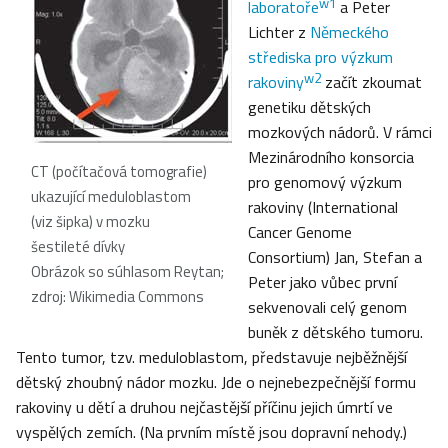
w1
laboratoře
a Peter
Lichter z
Německého
střediska pro výzkum
w2
rakoviny
začít zkoumat
genetiku dětských
mozkových nádorů. V rámci
Mezinárodního konsorcia
CT (počítačová tomografie)
pro genomový výzkum
ukazující meduloblastom
rakoviny (International
(viz šipka) v mozku
Cancer Genome
šestileté dívky
Consortium) Jan, Stefan a
Obrázok so súhlasom Reytan;
Peter jako vůbec první
zdroj: Wikimedia Commons
sekvenovali celý genom
buněk z dětského tumoru.
Tento tumor, tzv. meduloblastom, představuje nejběžnější
dětský zhoubný nádor mozku. Jde o nejnebezpečnější formu
rakoviny u dětí a druhou nejčastější příčinu jejich úmrtí ve
vyspělých zemích. (Na prvním místě jsou dopravní nehody.)