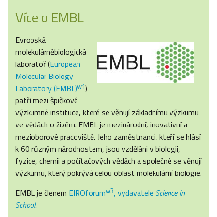
Více o EMBL
Evropská
molekulárněbiologická
laboratoř (
European
Molecular Biology
w1
Laboratory (EMBL)
)
patří mezi špičkové
výzkumné instituce, které se věnují základnímu výzkumu
ve vědách o živém. EMBL je mezinárodní, inovativní a
mezioborové pracoviště. Jeho zaměstnanci, kteří se hlásí
k 60 různým národnostem, jsou vzděláni v biologii,
fyzice, chemii a počítačových vědách a společně se věnují
výzkumu, který pokrývá celou oblast molekulární biologie.
w3
EMBL je členem
EIROforum
, vydavatele
Science in
School.