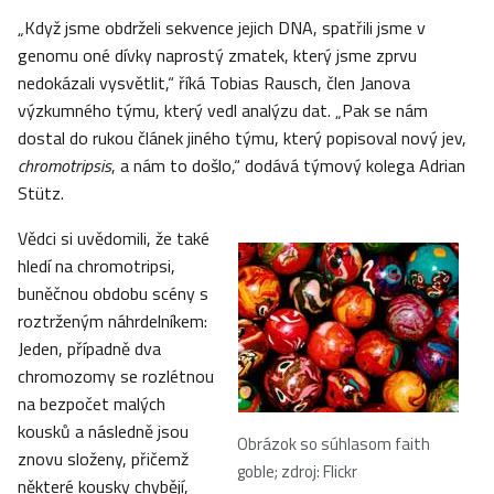
„Když jsme obdrželi sekvence jejich DNA, spatřili jsme v
genomu oné dívky naprostý zmatek, který jsme zprvu
nedokázali vysvětlit,“ říká Tobias Rausch, člen Janova
výzkumného týmu, který vedl analýzu dat. „Pak se nám
dostal do rukou článek jiného týmu, který popisoval nový jev,
chromotripsis
, a nám to došlo,“ dodává týmový kolega Adrian
Stütz.
Vědci si uvědomili, že také
hledí na chromotripsi,
buněčnou obdobu scény s
roztrženým náhrdelníkem:
Jeden, případně dva
chromozomy se rozlétnou
na bezpočet malých
kousků a následně jsou
Obrázok so súhlasom faith
znovu složeny, přičemž
goble; zdroj: Flickr
některé kousky chybějí,