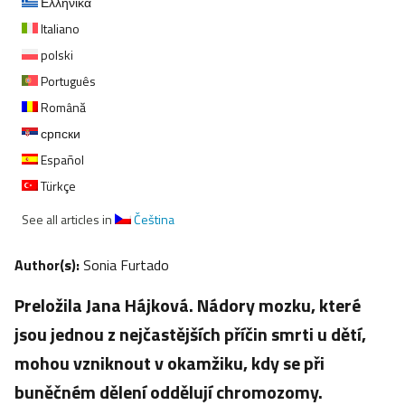
Ελληνικα
Italiano
polski
Português
Română
српски
Español
Türkçe
See all articles in
Čeština
Author(s):
Sonia Furtado
Preložila Jana Hájková. Nádory mozku, které
jsou jednou z nejčastějších příčin smrti u dětí,
mohou vzniknout v okamžiku, kdy se při
buněčném dělení oddělují chromozomy.