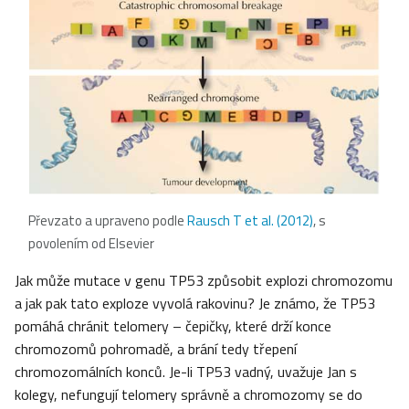
Převzato a upraveno podle
Rausch T et al. (2012)
, s
povolením od Elsevier
Jak může mutace v genu TP53 způsobit explozi chromozomu
a jak pak tato exploze vyvolá rakovinu? Je známo, že TP53
pomáhá chránit telomery – čepičky, které drží konce
chromozomů pohromadě, a brání tedy třepení
chromozomálních konců. Je-li TP53 vadný, uvažuje Jan s
kolegy, nefungují telomery správně a chromozomy se do