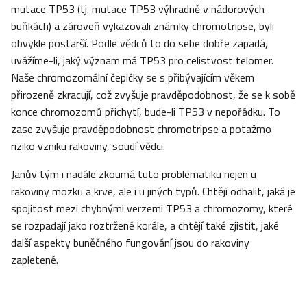
mutace TP53 (tj. mutace TP53 výhradně v nádorových
buňkách) a zároveň vykazovali známky chromotripse, byli
obvykle postarší. Podle vědců to do sebe dobře zapadá,
uvážíme-li, jaký význam má TP53 pro celistvost telomer.
Naše chromozomální čepičky se s přibývajícím věkem
přirozeně zkracují, což zvyšuje pravděpodobnost, že se k sobě
konce chromozomů přichytí, bude-li TP53 v nepořádku. To
zase zvyšuje pravděpodobnost chromotripse a potažmo
riziko vzniku rakoviny, soudí vědci.
Janův tým i nadále zkoumá tuto problematiku nejen u
rakoviny mozku a krve, ale i u jiných typů. Chtějí odhalit, jaká je
spojitost mezi chybnými verzemi TP53 a chromozomy, které
se rozpadají jako roztržené korále, a chtějí také zjistit, jaké
další aspekty buněčného fungování jsou do rakoviny
zapletené.