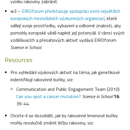
vzniku rakoviny zabránit.
w3 –
EIROforum představuje spolupráci osmi největších
evropských mezivládních výzkumných organizací
, které
sdílejí svoje prostředky, vybavení a odborné znalosti, aby
pomohly evropské vědě naplnit její potenciál. V rámci svých
vzdělávacích a přesahových aktivit vydává EIROforum
Science in School.
Resources
Pro vyhledání výukových aktivit na téma, jak genetikové
indentifikují rakovinné buňky, viz:
Communication and Public Engagement Team (2010)
Can you spot a cancer mutation?
Science in School
16
:
39-44.
Chcete-li se dozvědět, jak by rakovinné kmenové buňky
mohly revolučně změnit léčbu rakoviny, viz: