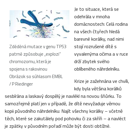
Je to situace, která se
odehrála v mnoha
domácnostech: Celá rodina
na všech čtyřech hledá
barevné korálky, nad nimi
stojí rozrušené dítě s
Zděděná mutace v genu TP53
vyvalenýma očima a v ruce
patrně způsobuje „explozi“
drží zbytek svého
chromozomu, která je
oblíbeného náhrdelníku.
spojena s rakovinou
Obrázok so súhlasom EMBL
Krize je zažehnána ve chvíli,
/ P Riedinger
kdy byla většina korálků
sesbírána a laskavý dospělý je navlékl na novou šňůrku. To
samozřejmě platí jen v případě, že dítě nevyžaduje věrnou
kopii původního náhrdelníku: Najít všechny korálky – včetně
těch, které se zakutálely pod pohovku či za skříň – a navléct
je zpátky v původním pořadí může být dosti obtížné.