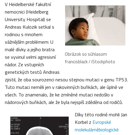
V Heidelberské fakultní
nemocnici (Heidelberg
University Hospital) se
Andreas Kulozik setkal s
rodinou s mnohem
vážnějším problémem: U
malé dívky a jejího bratra
Obrázok so súhlasom
se vyvinul velmi agresivní
francisblack / iStockphoto
nádor. Ze vstupních
genetických testů Andreas
zjistil, že oba sourozenci nesou stejnou mutaci v genu TP53.
Tuto mutaci neměli jen v rakovinných buňkách, ale úplně ve
všech. To znamenalo, že ke zmíněné mutaci nedošlo v
nádorových buňkách, ale že byla nejspíš zděděna od rodičů.
Díky této rodině mohli Jan
Korbel z
Evropské
molekulárněbiologické