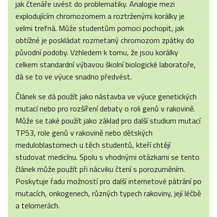
jak čtenáře uvést do problematiky. Analogie mezi
explodujícím chromozomem a roztrženými korálky je
velmi trefná. Může studentům pomoci pochopit, jak
obtížné je poskládat rozmetaný chromozom zpátky do
původní podoby. Vzhledem k tomu, že jsou korálky
celkem standardní výbavou školní biologické laboratoře,
dá se to ve výuce snadno předvést.
Článek se dá použít jako nástavba ve výuce genetických
mutací nebo pro rozšíření debaty o roli genů v rakovině.
Může se také použít jako základ pro další studium mutací
TP53, role genů v rakovině nebo dětských
meduloblastomech u těch studentů, kteří chtějí
studovat medicínu. Spolu s vhodnými otázkami se tento
článek může použít při nácviku čtení s porozuměním.
Poskytuje řadu možností pro další internetové pátrání po
mutacích, onkogenech, různých typech rakoviny, její léčbě
a telomerách.