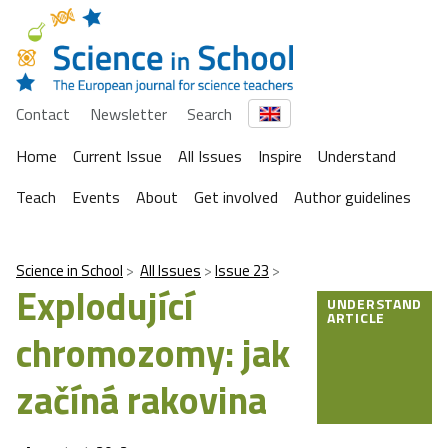
Contact
Newsletter
Search
Home
Current Issue
All Issues
Inspire
Understand
Teach
Events
About
Get involved
Author guidelines
Science in School
All Issues
Issue 23
Explodující
UNDERSTAND
ARTICLE
chromozomy: jak
začíná rakovina