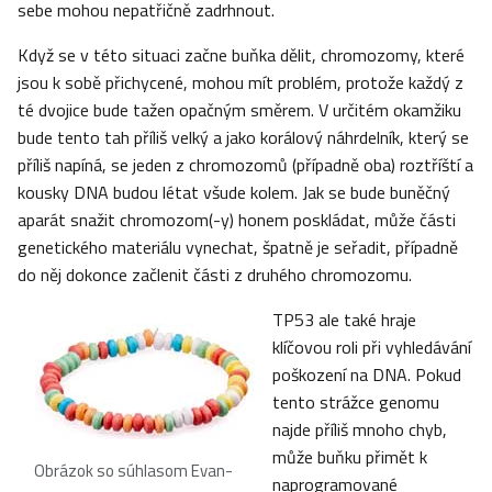
sebe mohou nepatřičně zadrhnout.
Když se v této situaci začne buňka dělit, chromozomy, které
jsou k sobě přichycené, mohou mít problém, protože každý z
té dvojice bude tažen opačným směrem. V určitém okamžiku
bude tento tah příliš velký a jako korálový náhrdelník, který se
příliš napíná, se jeden z chromozomů (případně oba) roztříští a
kousky DNA budou létat všude kolem. Jak se bude buněčný
aparát snažit chromozom(-y) honem poskládat, může části
genetického materiálu vynechat, špatně je seřadit, případně
do něj dokonce začlenit části z druhého chromozomu.
TP53 ale také hraje
klíčovou roli při vyhledávání
poškození na DNA. Pokud
tento strážce genomu
najde příliš mnoho chyb,
může buňku přimět k
Obrázok so súhlasom Evan-
naprogramované