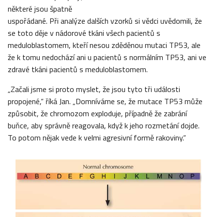
některé jsou špatně
uspořádané. Při analýze dalších vzorků si vědci uvědomili, že
se toto děje v nádorové tkáni všech pacientů s
meduloblastomem, kteří nesou zděděnou mutaci TP53, ale
že k tomu nedochází ani u pacientů s normálním TP53, ani ve
zdravé tkáni pacientů s meduloblastomem.
„Začali jsme si proto myslet, že jsou tyto tři události
propojené,“ říká Jan. „Domníváme se, že mutace TP53 může
způsobit, že chromozom exploduje, případně že zabrání
buňce, aby správně reagovala, když k jeho rozmetání dojde.
To potom nějak vede k velmi agresivní formě rakoviny.“