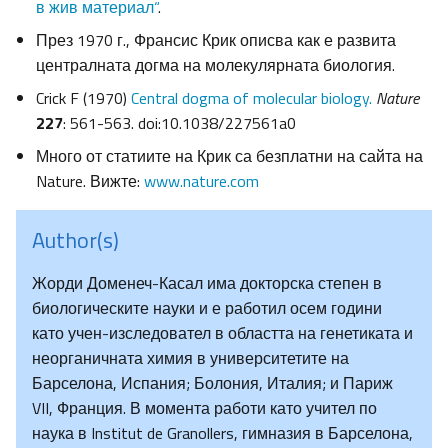
в жив материал“
.
През 1970 г., Франсис Крик описва как е развита
централната догма на молекулярната биология.
Crick F (1970)
Central dogma of molecular biology.
Nature
227
: 561-563. doi:10.1038/227561a0
Много от статиите на Крик са безплатни на сайта на
Nature. Вижте:
www.nature.com
Author(s)
Жорди Доменеч-Касал има докторска степен в
биологическите науки и е работил осем години
като учен-изследовател в областта на генетиката и
неорганичната химия в университетите на
Барселона, Испания; Болония, Италия; и Париж
VII, Франция. В момента работи като учител по
наука в Institut de Granollers, гимназия в Барселона,