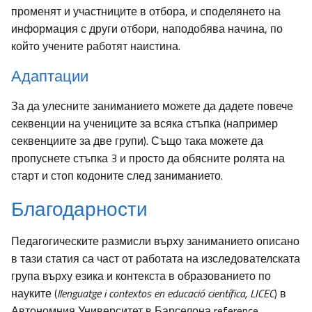
променят и участниците в отбора, и споделянето на
информация с други отбори, наподобява начина, по
който учените работят наистина.
Адаптации
За да улесните заниманието можете да дадете повече
секвенции на учениците за всяка стъпка (например
секвенциите за две групи). Също така можете да
пропуснете стъпка 3 и просто да обясните ролята на
старт и стоп кодоните след заниманието.
Благодарности
Педагогическите размисли върху заниманието описано
в тази статия са част от работата на изследователската
група върху езика и контекста в образованието по
науките (
llenguatge i contextos en educació científica, LICEC
) в
Автономния Университет в Барселона reference