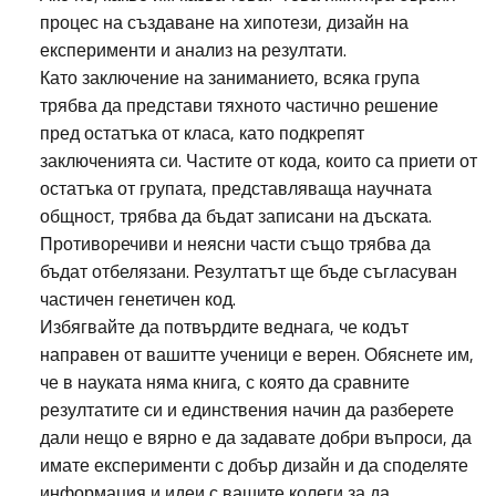
процес на създаване на хипотези, дизайн на
експерименти и анализ на резултати.
Като заключение на заниманието, всяка група
трябва да представи тяхното частично решение
пред остатъка от класа, като подкрепят
заключенията си. Частите от кода, които са приети от
остатъка от групата, представляваща научната
общност, трябва да бъдат записани на дъската.
Противоречиви и неясни части също трябва да
бъдат отбелязани. Резултатът ще бъде съгласуван
частичен генетичен код.
Избягвайте да потвърдите веднага, че кодът
направен от вашитте ученици е верен. Обяснете им,
че в науката няма книга, с която да сравните
резултатите си и единствения начин да разберете
дали нещо е вярно е да задавате добри въпроси, да
имате експерименти с добър дизайн и да споделяте
информация и идеи с вашите колеги за да