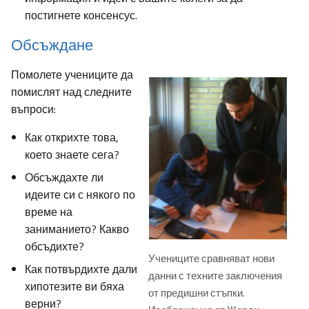
постигнете консенсус.
Обсъждане
Помолете учениците да
помислят над следните
въпроси:
Как открихте това,
което знаете сега?
Обсъждахте ли
идеите си с някого по
време на
заниманието? Какво
обсъдихте?
Учениците сравняват нови
Как потвърдихте дали
данни с техните заключения
хипотезите ви бяха
от предишни стъпки.
верни?