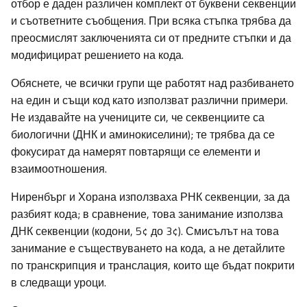
отбор е даден различен комплект от буквени секвенции
и съответните съобщения. При всяка стъпка трябва да
преосмислят заключенията си от предните стъпки и да
модифицират решението на кода.
Обяснете, че всички групи ще работят над разбиването
на един и същи код като използват различни примери.
Не издавайте на учениците си, че секвенциите са
биологични (ДНК и аминокиселини); те трябва да се
фокусират да намерят повтарящи се елементи и
взаимоотношения.
Ниренбърг и Хорана използваха РНК секвенции, за да
разбият кода; в сравнение, това занимание използва
ДНК секвенции (кодони, 5¢ до 3¢). Смисълът на това
занимание е съществуването на кода, а не детайлите
по транскрипция и транслация, които ще бъдат покрити
в следващи уроци.