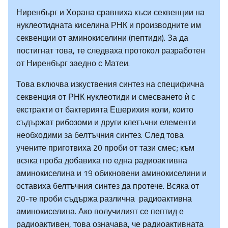
Ниренбърг и Хорана сравниха къси секвенции на
нуклеотидната киселина РНК и производните им
секвенции от аминокиселини (пептиди). За да
постигнат това, те следваха протокол разработен
от Ниренбърг заедно с Матеи.
Това включва изкуствения синтез на специфична
секвенция от РНК нуклеотиди и смесването ѝ с
екстракти от бактерията Ешерихия коли, които
съдържат рибозоми и други клетъчни елементи
необходими за белтъчния синтез. След това
учените приготвиха 20 проби от тази смес; към
всяка проба добавиха по една радиоактивна
аминокиселина и 19 обикновени аминокиселини и
оставиха белтъчния синтез да протече. Всяка от
20-те проби съдържа различна радиоактивна
аминокиселина. Ако получилият се пептид е
радиоактивен, това означава, че радиоактивната