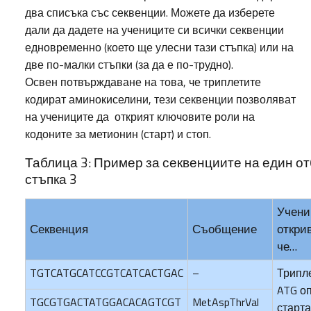
два списъка със секвенции. Можете да изберете
дали да дадете на учениците си всички секвенции
едновременно (което ще улесни тази стъпка) или на
две по-малки стъпки (за да е по-трудно).
Освен потвърждаване на това, че триплетите
кодират аминокиселини, тези секвенции позволяват
на учениците да открият ключовите роли на
кодоните за метионин (старт) и стоп.
Таблица 3: Пример за секвенциите на един от
стъпка 3
Учени
Секвенция
Съобщение
открив
че…
TGTCATGCATCCGTCATCACTGAC
–
Трипл
ATG о
TGCGTGACTATGGACACAGTCGT
MetAspThrVal
старта