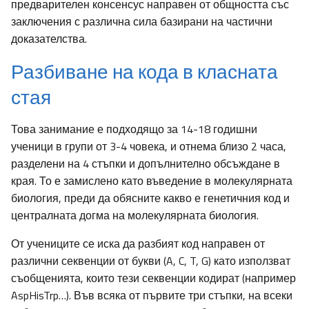
предварителен консенсус направен от общността със
заключения с различна сила базирани на частични
доказателства.
Разбиване на кода в класната
стая
Това занимание е подходящо за 14-18 годишни
ученици в групи от 3-4 човека, и отнема близо 2 часа,
разделени на 4 стъпки и допълнително обсъждане в
края. То е замислено като въведение в молекулярната
биология, преди да обясните какво е генетичния код и
централната догма на молекулярната биология.
От учениците се иска да разбият код направен от
различни секвенции от букви (A, C, T, G) като използват
съобщенията, които тези секвенции кодират (например
AspHisTrp…). Във всяка от първите три стъпки, на всеки