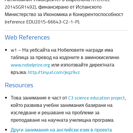
2014SGR1492), финансирано от Испанското
Министерство за Икономика и Конкурентоспособност
(reference EDU2015-66643-C2-1-P).
Web References
w1 – На уебсайта на Нобеловите награди има
таблица за превод на кодоните в аминокиселини:
www.nobelprize.org
или използвайте директната
връзка:
http://tinyurl.com/jkqz9vz
Resources
Това занимание е част от
C3 science education project
,
който развива учебни занимания базирани на
изследване и решаване на проблеми за
преподаване на научната училищна програма.
Други занимания на английски език в проекта