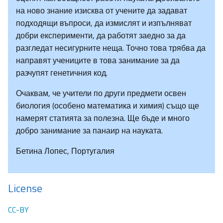
на ново знание изисква от учените да задават
подходящи въпроси, да измислят и изпълняват
добри експерименти, да работят заедно за да
разгледат несигурните неща. Точно това трябва да
направят учениците в това занимание за да
разчупят генетичния код.
Очаквам, че учители по други предмети освен
биология (особено математика и химия) също ще
намерят статията за полезна. Ще бъде и много
добро занимание за панаир на науката.
Бетина Лопес, Португалия
License
CC-BY