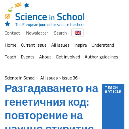
Contact
Newsletter
Search
Home
Current Issue
All Issues
Inspire
Understand
Teach
Events
About
Get involved
Author guidelines
Science in School
All Issues
Issue 36
Разгадаването на
TEACH
ARTICLE
генетичния код:
повторение на
научно откритие