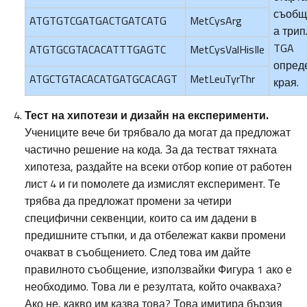
съобщ
ATGTGTCGATGACTGATCATG
MetCysArg
а трип
TGA
ATGTGCGTACACATTTGAGTC
MetCysValHisIle
опред
ATGCTGTACACATGATGCACAGT
MetLeuTyrThr
края.
Тест на хипотези и дизайн на експерименти.
Учениците вече би трябвало да могат да предложат
частично решение на кода. За да тестват тяхната
хипотеза, раздайте на всеки отбор копие от работен
лист 4 и ги помолете да измислят експеримент. Те
трябва да предложат промени за четири
специфични секвенции, които са им дадени в
предишните стъпки, и да отбележат какви промени
очакват в съобщението. След това им дайте
правилното съобщение, използвайки Фигура 1 ако е
необходимо. Това ли е резултата, който очакваха?
Ако не, какво им казва това? Това имитира бързия