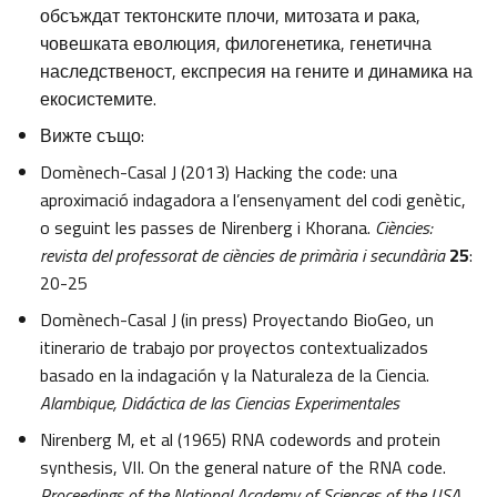
обсъждат тектонските плочи, митозата и рака,
човешката еволюция, филогенетика, генетична
наследственост, експресия на гените и динамика на
екосистемите.
Вижте също:
Domènech-Casal J (2013) Hacking the code: una
aproximació indagadora a l’ensenyament del codi genètic,
o seguint les passes de Nirenberg i Khorana.
Ciències:
revista del professorat de ciències de primària i secundària
25
:
20-25
Domènech-Casal J (in press) Proyectando BioGeo, un
itinerario de trabajo por proyectos contextualizados
basado en la indagación y la Naturaleza de la Ciencia.
Alambique, Didáctica de las Ciencias Experimentales
Nirenberg M, et al (1965) RNA codewords and protein
synthesis, VII. On the general nature of the RNA code.
Proceedings of the National Academy of Sciences of the USA