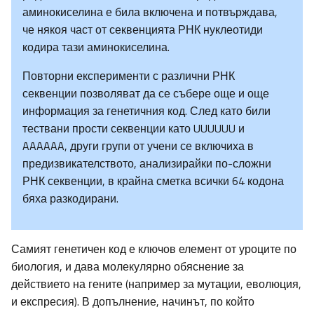
аминокиселина е била включена и потвърждава,
че някоя част от секвенцията РНК нуклеотиди
кодира тази аминокиселина.
Повторни експерименти с различни РНК
секвенции позволяват да се събере още и още
информация за генетичния код. След като били
тествани прости секвенции като UUUUUU и
AAAAAA, други групи от учени се включиха в
предизвикателството, анализирайки по-сложни
РНК секвенции, в крайна сметка всички 64 кодона
бяха разкодирани.
Самият генетичен код е ключов елемент от уроците по
биология, и дава молекулярно обяснение за
действието на гените (например за мутации, еволюция,
и експресия). В допълнение, начинът, по който