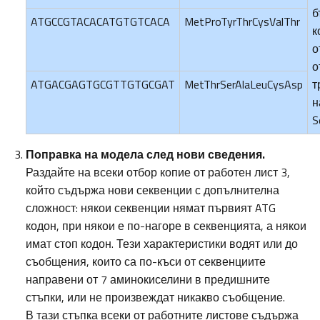
б
ATGCCGTACACATGTGTCACA
MetProTyrThrCysValThr
к
о
о
ATGACGAGTGCGTTGTGCGAT
MetThrSerAlaLeuCysAsp
т
н
S
Поправка на модела след нови сведения.
Раздайте на всеки отбор копие от работен лист 3,
който съдържа нови секвенции с допълнителна
сложност: някои секвенции нямат първият ATG
кодон, при някои е по-нагоре в секвенцията, а някои
имат стоп кодон. Тези характеристики водят или до
съобщения, които са по-къси от секвенциите
направени от 7 аминокиселини в предишните
стъпки, или не произвеждат никакво съобщение.
В тази стъпка всеки от работните листове съдържа