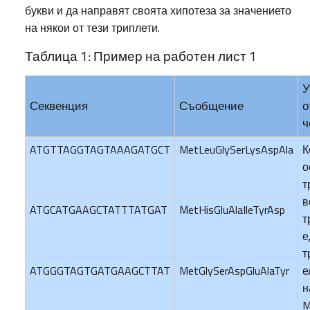
букви и да направят своята хипотеза за значението
на някои от тези триплети.
Таблица 1: Пример на работен лист 1
У
Секвенция
Съобщение
о
ч
ATGTTAGGTAGTAAAGATGCT
MetLeuGlySerLysAspAla
К
о
т
в
ATGCATGAAGCTATTTATGAT
MetHisGluAlaIleTyrAsp
т
е
т
ATGGGTAGTGATGAAGCTTAT
MetGlySerAspGluAlaTyr
е
н
M