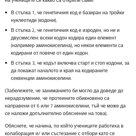
на учениците си какво са открили сами:
В стъпка 1, че генетичния код е базиран на тройки
нуклеотиди (кодони).
В стъпка 2, че генетичния код е изроден, но не и
двусмислен: всеки кодон кодира един елемент
(например аминокиселина), но някои елементи са
кодирани от повече от един кодон.
В стъпка 3, че кодът включва старт и стоп кодони, за
да покажат началото и края на кодираните
секвенции аминокиселини.
(Забележете, че заниманието би могло да доведе до
нерадозумение, че протеините обикновено са
направени от 6 или 7 аминокиселини, тъй че може да
се наложи допълнително обяснение на това).
Обяснете, че начина, по който учениците работиха в
колаборация и/ или състезание с отбори като се