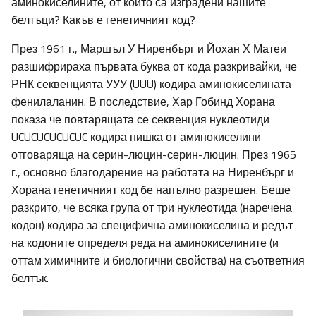
аминокиселините, от които са изградени нашите
белтъци? Какъв е генетичният код?
През 1961 г., Маршъл У Ниренбърг и Йохан Х Матеи
разшифрираха първата буква от кода разкривайки, че
РНК секвенцията УУУ (UUU) кодира аминокиселината
фенилаланин. В последствие, Хар Гобинд Хорана
показа че повтарящата се секвенция нуклеотиди
UCUCUCUCUCUC кодира нишка от аминокиселини
отговаряща на серин-люцин-серин-люцин. През 1965
г., основно благодарение на работата на Ниренбърг и
Хорана генетичният код бе напълно разрешен. Беше
разкрито, че всяка група от три нуклеотида (наречена
кодон) кодира за специфична аминокиселина и редът
на кодоните определя реда на аминокиселините (и
оттам химичните и биологични свойства) на съответния
белтък.