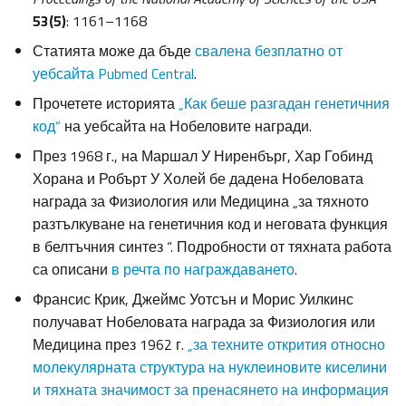
53(5)
: 1161–1168
Статията може да бъде
свалена безплатно от
уебсайта Pubmed Central
.
Прочетете историята
„Как беше разгадан генетичния
код“
на уебсайта на Нобеловите награди.
През 1968 г., на Маршал У Ниренбърг, Хар Гобинд
Хорана и Робърт У Холей бе дадена Нобеловата
награда за Физиология или Медицина „за тяхното
разтълкуване на генетичния код и неговата функция
в белтъчния синтез “. Подробности от тяхната работа
са описани
в речта по награждаването
.
Франсис Крик, Джеймс Уотсън и Морис Уилкинс
получават Нобеловата награда за Физиология или
Медицина през 1962 г.
„за техните открития относно
молекулярната структура на нуклеиновите киселини
и тяхната значимост за пренасянето на информация