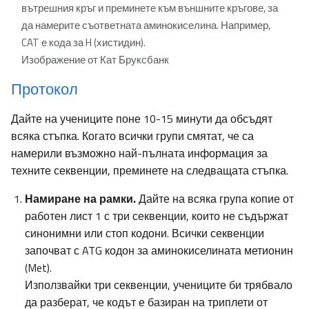
вътрешния кръг и преминете към външните кръгове, за
да намерите съответната аминокиселина. Например,
CAT е кода за H (хистидин).
Изображение от Кат Бруксбанк
Протокол
Дайте на учениците поне 10-15 минути да обсъдят
всяка стъпка. Когато всички групи смятат, че са
намерили възможно най-пълната информация за
техните секвенции, преминете на следващата стъпка.
Намиране на рамки.
Дайте на всяка група копие от
работен лист 1 с три секвенции, които не съдържат
синонимни или стоп кодони. Всички секвенции
започват с ATG кодон за аминокиселината метионин
(Met).
Използвайки три секвенции, учениците би трябвало
да разберат, че кодът е базиран на триплети от