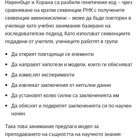
Ниренбърг и Хорана са разбили генетичния код – чрез
сравняване на кратки секвенции РНК с получените
секвенции аминокиселини – може да бъде повторен в
училище като учебно занимание базирано на
изследователски подход. Като използват секвенциите
подадени от учителя, учениците работят в групи:
Да открият повтарящи се елементи
Да направят хипотези и модели, които ги обясняват
Да измислят експерименти
Да извлекат заключения от непълни данни
Да установят колко силни са заключенията им
Да обяснят и подкрепят заключенията си по научен
начин.
Така това занимание предлага модел за
преподаването на същността на научното знание: