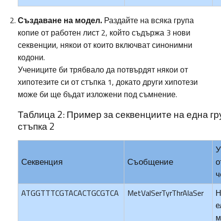
Създаване на модел.
Раздайте на всяка група
копие от работен лист 2, който съдържа 3 нови
секвенции, някои от които включват синонимни
кодони.
Учениците би трябвало да потвърдят някои от
хипотезите си от стъпка 1, докато други хипотези
може би ще бъдат изложени под съмнение.
Таблица 2: Пример за секвенциите на една гр
стъпка 2
У
Секвенция
Съобщение
о
ч
ATGGTTTCGTACACTGCGTCA
MetValSerTyrThrAlaSer
Н
е
м