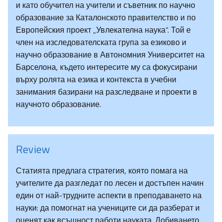
и като обучител на учители и съветник по научно
образование за Каталонското правителство и по
Европейския проект „Увлекателна наука“. Той е
член на изследователската група за езиково и
научно образование в Автономния Университет на
Барселона, където интересите му са фокусирани
върху ролята на езика и контекста в учебни
занимания базирани на разследване и проекти в
научното образование.
Review
Статията предлага стратегия, която помага на
учителите да разгледат по лесен и достъпен начин
един от най-трудните аспекти в преподаването на
науки: да помогнат на учениците си да разберат и
оценят как всъщност работи науката. Добиването