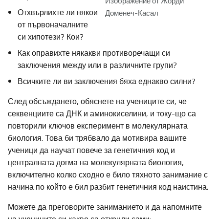
Изображение от Жорди
Отхвърлихте ли някои
Доменеч-Касал
от първоначалните
си хипотези? Кои?
Как оправихте някакви противоречащи си
заключения между или в различните групи?
Всичките ли ви заключения бяха еднакво силни?
След обсъждането, обяснете на учениците си, че
секвенциите са ДНК и аминокиселини, и току-що са
повторили ключов експеримент в молекулярната
биология. Това би трябвало да мотивира вашите
ученици да научат повече за генетичния код и
централната догма на молекулярната биология,
включително колко сходно е било тяхното занимание с
начина по който е бил разбит генетичния код наистина.
Можете да преговорите заниманието и да напомните