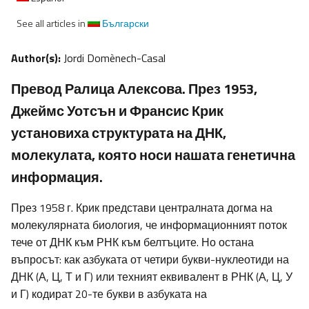
See all articles in
Български
Author(s):
Jordi Domènech-Casal
Превод Ралица Алексова. През 1953,
Джеймс Уотсън и Франсис Крик
установиха структурата на ДНК,
молекулата, която носи нашата генетична
информация.
През 1958 г. Крик представи централната догма на
молекулярната биология, че информационният поток
тече от ДНК към РНК към белтъците. Но остана
въпросът: как азбуката от четири букви-нуклеотиди на
ДНК (А, Ц, Т и Г) или техният еквивалент в РНК (А, Ц, У
и Г) кодират 20-те букви в азбуката на