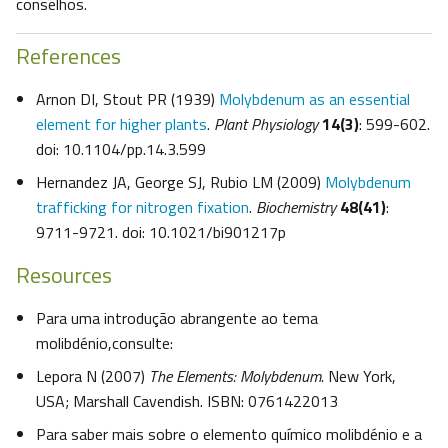
conselhos.
References
Arnon DI, Stout PR (1939)
Molybdenum as an essential
element for higher plants
.
Plant Physiology
14(3)
: 599-602.
doi: 10.1104/pp.14.3.599
Hernandez JA, George SJ, Rubio LM (2009)
Molybdenum
trafficking for nitrogen fixation
.
Biochemistry
48(41)
:
9711-9721. doi: 10.1021/bi901217p
Resources
Para uma introdução abrangente ao tema
molibdénio,consulte:
Lepora N (2007)
The Elements: Molybdenum.
New York,
USA; Marshall Cavendish. ISBN: 0761422013
Para saber mais sobre o elemento químico molibdénio e a