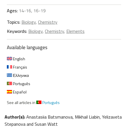
Ages:
14-16, 16-19
Topics:
Biology
,
Chemistry
Keywords:
Biology
,
Chemistry
,
Elements
Available languages
English
Français
Ελληνικα
Português
Español
See all articles in
Português
Author(s):
Anastasiia Batsmanova, Mikhail Liabin, Yelizaveta
Stepanova and Susan Watt