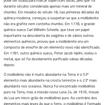
pode ser usada para marcar superfícies duras, pelo que foi
durante séculos considerada apenas mais um mineral de
chumbo. Em meados do século 18, nas primeiras décadas da
química moderna, começou a suspeitar-se que a molibdenite
não era grafite nem continha chumbo. Em 1778, o grande
químico sueco Carl Wilhelm Scheele, que teve um papel
importante na descoberta do oxigénio e de vários outros
elementos químicos, provou que a molibdenite era um
composto de enxofre de um elemento novo não identificado.
Em 1781, outro químico sueco, Peter Jacob Hjelm, isolou o
metal, que só foi devidamente purificado várias décadas
depois.
O molibdénio não é muito abundante na Terra: é o 53º
elemento mais abundante na crosta terrestre e o 23º mais
abundante nos oceanos. Nunca foi encontrado molibdénio
puro na Terra, mas a missão russa Luna 24, de 1976, trouxe
da Lua um micro-grão de molibdénio puro. Ao contrário dos
elementos mais leves do que o ferro, o molibdénio é formado