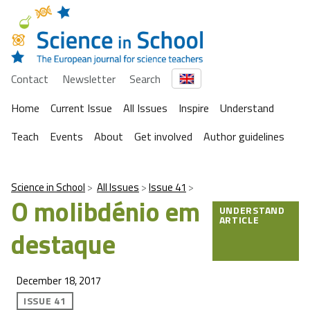
Contact
Newsletter
Search
Home
Current Issue
All Issues
Inspire
Understand
Teach
Events
About
Get involved
Author guidelines
Science in School
All Issues
Issue 41
O molibdénio em
UNDERSTAND
ARTICLE
destaque
December 18, 2017
ISSUE 41