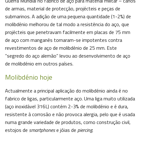
Guerra Mundial no fabrico de aço para material militar – canos
de armas, material de protecção, projécteis e peças de
submarinos. A adição de uma pequena quantidade (1-2%) de
molibdénio melhorou de tal modo a resistência do aço, que
projécteis que penetravam facilmente em placas de 75 mm
de aço com manganês tornaram-se impotentes contra
revestimentos de aço de molibdénio de 25 mm. Este
“segredo do aço alemão” levou ao desenvolvimento de aço
de molibdénio em outros países.
Molibdénio hoje
Actualmente a principal aplicação do molibdénio ainda é no
fabrico de ligas, particularmente aço. Uma liga muito utilizada
(aço inoxidável 316L) contém 2-3% de molibdénio e é dura,
resistente à corrosão e não provoca alergia, pelo que é usada
numa grande variedade de produtos, como construção civil,
estojos de
smartphones
e jóias de
piercing
.