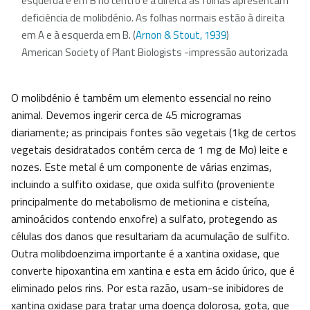
esquerda e em B no centro e à direita as folhas apresentam
deficiência de molibdénio. As folhas normais estão à direita
em A e à esquerda em B. (
Arnon & Stout, 1939
)
American Society of Plant Biologists -impressão autorizada
O molibdénio é também um elemento essencial no reino
animal. Devemos ingerir cerca de 45 microgramas
diariamente; as principais fontes são vegetais (1kg de certos
vegetais desidratados contém cerca de 1 mg de Mo) leite e
nozes. Este metal é um componente de várias enzimas,
incluindo a sulfito oxidase, que oxida sulfito (proveniente
principalmente do metabolismo de metionina e cisteína,
aminoácidos contendo enxofre) a sulfato, protegendo as
células dos danos que resultariam da acumulação de sulfito.
Outra molibdoenzima importante é a xantina oxidase, que
converte hipoxantina em xantina e esta em ácido úrico, que é
eliminado pelos rins. Por esta razão, usam-se inibidores de
xantina oxidase para tratar uma doença dolorosa, gota, que