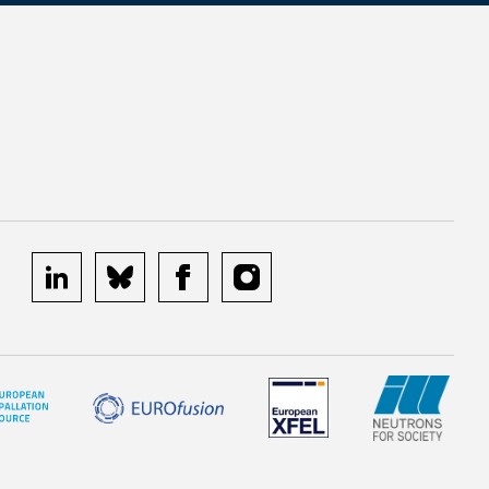
linkedin
bluesky
facebook
instagram