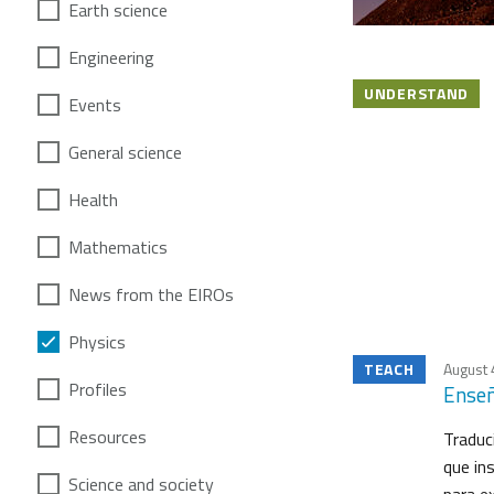
Earth science
Engineering
UNDERSTAND
Events
General science
Health
Mathematics
News from the EIROs
Physics
TEACH
August 
Profiles
Enseñ
Resources
Traduc
que ins
Science and society
para ex