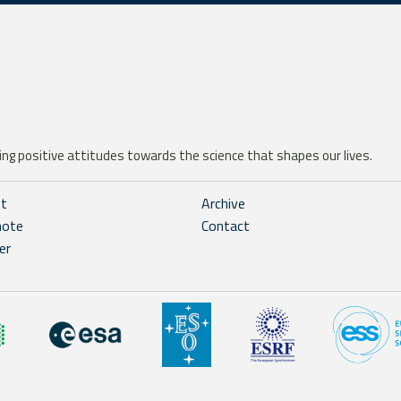
ng positive attitudes towards the science that shapes our lives.
ht
Archive
note
Contact
er