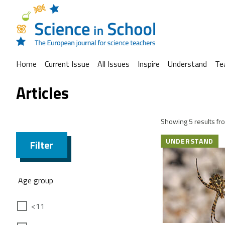
Home
Current Issue
All Issues
Inspire
Understand
Te
Articles
Showing 5 results fro
UNDERSTAND
Filter
Age group
<11