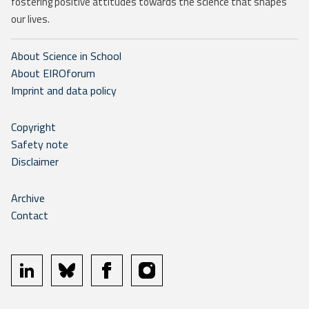
fostering positive attitudes towards the science that shapes
our lives.
About Science in School
About EIROforum
Imprint and data policy
Copyright
Safety note
Disclaimer
Archive
Contact
linkedin
bluesky
facebook
instagram