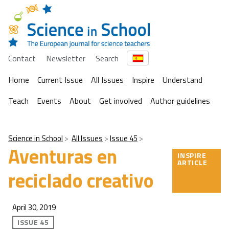
Contact
Newsletter
Search
Home
Current Issue
All Issues
Inspire
Understand
Teach
Events
About
Get involved
Author guidelines
Science in School
All Issues
Issue 45
Aventuras en
INSPIRE
ARTICLE
reciclado creativo
April 30, 2019
ISSUE 45