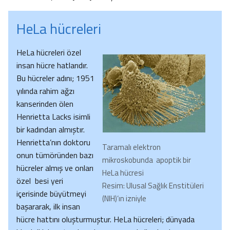
HeLa hücreleri
HeLa hücreleri özel
insan hücre hatlarıdır.
Bu hücreler adını; 1951
yılında rahim ağzı
kanserinden ölen
Henrietta Lacks isimli
bir kadından almıştır.
Henrietta’nın doktoru
Taramalı elektron
onun tümöründen bazı
mikroskobunda apoptik bir
hücreler almış ve onları
HeLa hücresi
özel besi yeri
Resim: Ulusal Sağlık Enstitüleri
içerisinde büyütmeyi
(NIH)‘ın izniyle
başararak, ilk insan
hücre hattını oluşturmuştur. HeLa hücreleri; dünyada