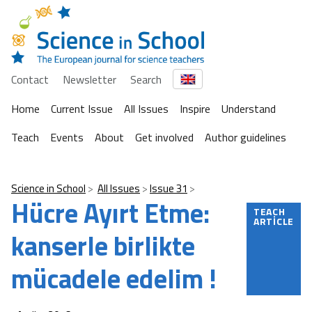
Contact
Newsletter
Search
Home
Current Issue
All Issues
Inspire
Understand
Teach
Events
About
Get involved
Author guidelines
Science in School
All Issues
Issue 31
Hücre Ayırt Etme:
TEACH
ARTICLE
kanserle birlikte
mücadele edelim !