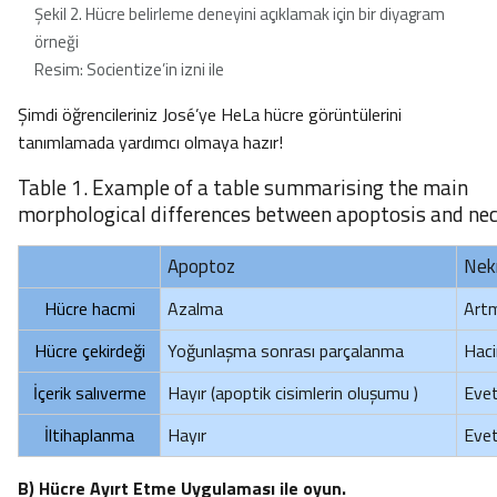
Şekil 2. Hücre belirleme deneyini açıklamak için bir diyagram
örneği
Resim: Socientize’in izni ile
Şimdi öğrencileriniz José’ye HeLa hücre görüntülerini
tanımlamada yardımcı olmaya hazır!
Table 1. Example of a table summarising the main
morphological differences between apoptosis and nec
Apoptoz
Nek
Hücre hacmi
Azalma
Art
Hücre çekirdeği
Yoğunlaşma sonrası parçalanma
Haci
İçerik salıverme
Hayır (apoptik cisimlerin oluşumu )
Eve
İltihaplanma
Hayır
Eve
B) Hücre Ayırt Etme Uygulaması ile oyun.