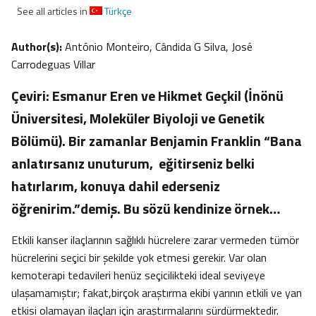
See all articles in
Türkçe
Author(s):
António Monteiro, Cândida G Silva, José
Carrodeguas Villar
Çeviri: Esmanur Eren ve Hikmet Geçkil (İnönü
Üniversitesi, Moleküler Biyoloji ve Genetik
Bölümü). Bir zamanlar Benjamin Franklin “Bana
anlatırsanız unuturum, eğitirseniz belki
hatırlarım, konuya dahil ederseniz
öğrenirim.”demiş. Bu sözü kendinize örnek…
Etkili kanser ilaçlarının sağlıklı hücrelere zarar vermeden tümör
hücrelerini seçici bir şekilde yok etmesi gerekir. Var olan
kemoterapi tedavileri henüz seçicilikteki ideal seviyeye
ulaşamamıştır; fakat,birçok araştırma ekibi yarının etkili ve yan
etkisi olamayan ilaçları için araştırmalarını sürdürmektedir.