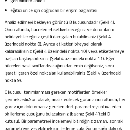
geri bildirim anketi
eğitici ünite için doğrudan bir erişim bağlantısı
Analiz edilmeyi bekleyen görüntü B kutusundadır (Şekil 4).
Onun altında, hücreleri etiketliyebileceğiniz ve durumlarını
belirleyebileceğiniz çeşitli damgaları bulabilirsiniz (Şekil 4
üzerindeki nokta 8). Ayrıca etiketleri bireysel olarak
kaldırabilirsiniz (Şekil 4 üzerindeki nokta 10) veya etiketlemeye
baştan başlayabilirsiniz (Şekil 4 üzerindeki nokta 11). Eğer
hücreleri nasıl sınıflandıracağınızdan emin değilseniz, soru
işareti içeren özel noktaları kullanabilirsiniz (Şekil 4 üzerindeki
nokta 9).
C kutusu, tanımlanması gereken motiflerden örnekler
içermektedir.Son olarak, analiz edilecek görüntünün altında, her
görev için doldurmanız gereken dört parametreyi ihtiva eden
bir ilerleme çubuğunu bulacaksınız (bakınız Şekil 4’teki D
kutusu). Bir parametreyi incelemeyi bitirdiğiniz zaman, sonraki
parametreye geçebilmek için ilerleme çubuğunun sağındaki ok