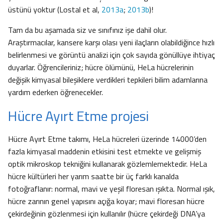
üstünü yoktur (Lostal et al,
2013a
;
2013b
)!
Tam da bu aşamada siz ve sınıfınız işe dahil olur.
Araştırmacılar, kansere karşı olası yeni ilaçların olabildiğince hızlı
belirlenmesi ve görüntü analizi için çok sayıda gönüllüye ihtiyaç
duyarlar. Öğrencileriniz; hücre ölümünü, HeLa hücrelerinin
değişik kimyasal bileşiklere verdikleri tepkileri bilim adamlarına
yardım ederken öğrenecekler.
Hücre Ayırt Etme projesi
Hücre Ayırt Etme takımı, HeLa hücreleri üzerinde 14000’den
fazla kimyasal maddenin etkisini test etmekte ve gelişmiş
optik mikroskop tekniğini kullanarak gözlemlemektedir. HeLa
hücre kültürleri her yarım saatte bir üç farklı kanalda
fotoğraflanır: normal, mavi ve yeşil floresan ışıkta. Normal ışık,
hücre zarının genel yapısını açığa koyar; mavi floresan hücre
çekirdeğinin gözlenmesi için kullanılır (hücre çekirdeği DNA’ya