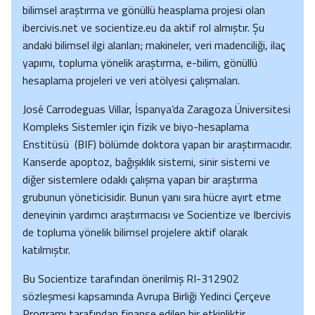
bilimsel araştırma ve gönüllü heasplama projesi olan
ibercivis.net ve socientize.eu da aktif rol almıştır. Şu
andaki bilimsel ilgi alanları; makineler, veri madenciliği, ilaç
yapımı, topluma yönelik araştırma, e-bilim, gönüllü
hesaplama projeleri ve veri atölyesi çalışmaları.
José Carrodeguas Villar, İspanya’da Zaragoza Üniversitesi
Kompleks Sistemler için fizik ve biyo-hesaplama
Enstitüsü (BIF) bölümde doktora yapan bir araştırmacıdır.
Kanserde apoptoz, bağışıklık sistemi, sinir sistemi ve
diğer sistemlere odaklı çalışma yapan bir araştırma
grubunun yöneticisidir. Bunun yanı sıra hücre ayırt etme
deneyinin yardımcı araştırmacısı ve Socientize ve Ibercivis
de topluma yönelik bilimsel projelere aktif olarak
katılmıştır.
Bu Socientize tarafından önerilmiş RI-312902
sözleşmesi kapsamında Avrupa Birliği Yedinci Çerçeve
Programı tarafından finanse edilen bir etkinliktir.