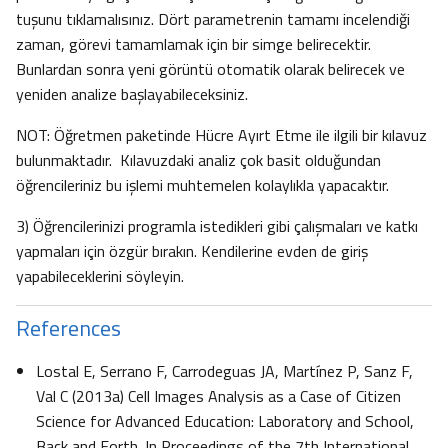
tuşunu tıklamalısınız. Dört parametrenin tamamı incelendiği
zaman, görevi tamamlamak için bir simge belirecektir.
Bunlardan sonra yeni görüntü otomatik olarak belirecek ve
yeniden analize başlayabileceksiniz.
NOT: Öğretmen paketinde Hücre Ayırt Etme ile ilgili bir kılavuz
bulunmaktadır. Kılavuzdaki analiz çok basit olduğundan
öğrencileriniz bu işlemi muhtemelen kolaylıkla yapacaktır.
3) Öğrencilerinizi programla istedikleri gibi çalışmaları ve katkı
yapmaları için özgür bırakın. Kendilerine evden de giriş
yapabileceklerini söyleyin.
References
Lostal E, Serrano F, Carrodeguas JA, Martínez P, Sanz F,
Val C (2013a) Cell Images Analysis as a Case of Citizen
Science for Advanced Education: Laboratory and School,
Back and Forth. In Proceedings of the 7th International