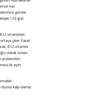
liğinden kaynaklanan
kırmızı kan
ilenmesi gerekir.
aklaşık 120 gün
 B12 vitamininin
e ortaya çıker. Fakat
larak, B12 vitamini
oğru olarak tedavi
k problemleri
mesi ile ayırt
normalde
ki düzeyi kalp-damar