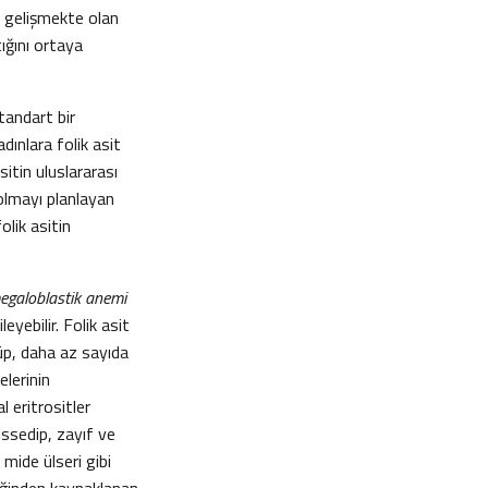
er gelişmekte olan
ığını ortaya
tandart bir
dınlara folik asit
sitin uluslararası
 olmayı planlayan
olik asitin
egaloblastik anemi
yebilir. Folik asit
rüp, daha az sayıda
lerinin
l eritrositler
issedip, zayıf ve
 mide ülseri gibi