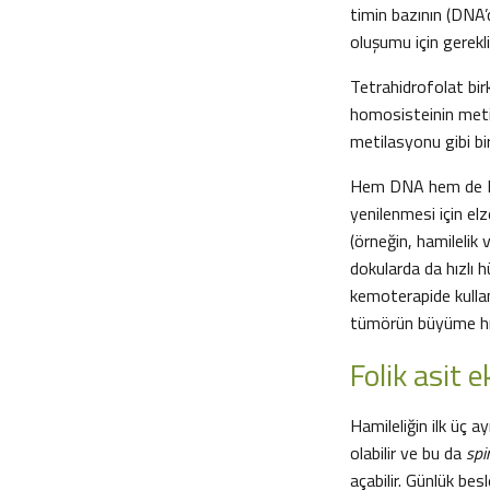
timin bazının (DNA’
oluşumu için gereklid
Tetrahidrofolat bir
homosisteinin metiy
metilasyonu gibi bi
Hem DNA hem de RNA
yenilenmesi için el
(örneğin, hamilelik
dokularda da hızlı 
kemoterapide kullan
tümörün büyüme hızı
Folik asit e
Hamileliğin ilk üç 
olabilir ve bu da
spi
açabilir. Günlük be