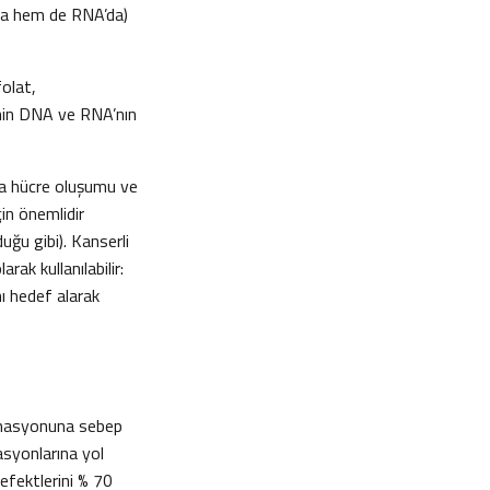
’da hem de RNA’da)
folat,
onin DNA ve RNA’nın
la hücre oluşumu ve
in önemlidir
uğu gibi). Kanserli
ak kullanılabilir:
ı hedef alarak
formasyonuna sebep
asyonlarına yol
efektlerini % 70