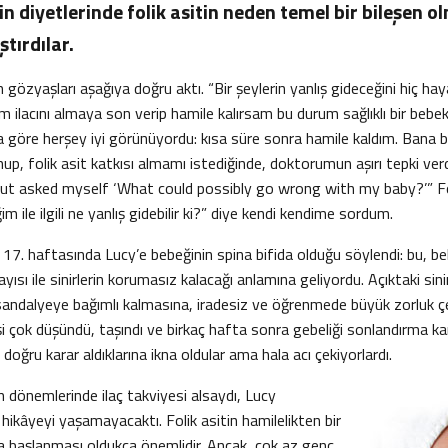
rin diyetlerinde folik asitin neden temel bir bileşen o
ştırdılar.
 gözyaşları aşağıya doğru aktı. “Bir şeylerin yanlış gideceğini hiç h
ilacını almaya son verip hamile kalırsam bu durum sağlıklı bir beb
na göre herşey iyi görünüyordu: kısa süre sonra hamile kaldım. Bana
nup, folik asit katkısı almamı istediğinde, doktorumun aşırı tepki ver
but asked myself ‘What could possibly go wrong with my baby?’” Foli
m ile ilgili ne yanlış gidebilir ki?” diye kendi kendime sordum.
n 17. haftasında Lucy’e bebeğinin spina bifida olduğu söylendi: bu, be
ısı ile sinirlerin korumasız kalacağı anlamına geliyordu. Açıktaki sin
 sandalyeye bağımlı kalmasına, iradesiz ve öğrenmede büyük zorluk
eşi çok düşündü, taşındı ve birkaç hafta sonra gebeliği sonlandırma kararı
n doğru karar aldıklarına ikna oldular ama hala acı çekiyorlardı.
en dönemlerinde ilaç takviyesi alsaydı, Lucy
ikâyeyi yaşamayacaktı. Folik asitin hamilelikten bir
a başlanması oldukça önemlidir. Ancak, çok az genç