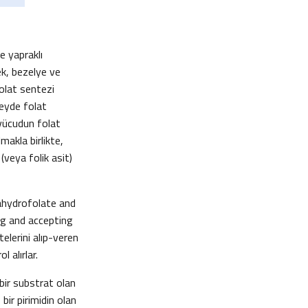
e yapraklı
ek, bezelye ve
folat sentezi
zeyde folat
 vücudun folat
makla birlikte,
(veya folik asit)
trahydrofolate and
ng and accepting
telerini alıp-veren
 alırlar.
bir substrat olan
bir pirimidin olan