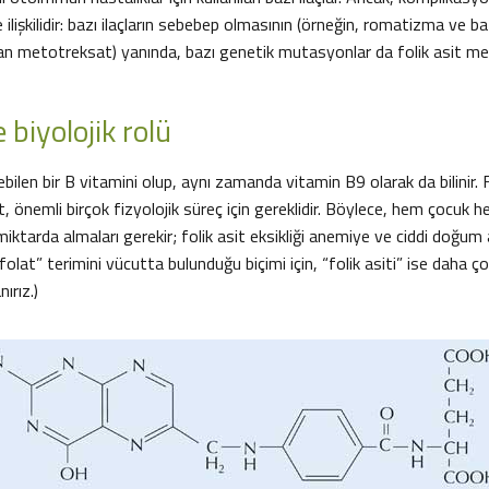
ile ilişkilidir: bazı ilaçların sebebep olmasının (örneğin, romatizma ve b
ılan metotreksat) yanında, bazı genetik mutasyonlar da folik asit m
e biyolojik rolü
ebilen bir B vitamini olup, aynı zamanda vitamin B9 olarak da bilinir. 
at, önemli birçok fizyolojik süreç için gereklidir. Böylece, hem çocuk h
bir miktarda almaları gerekir; folik asit eksikliği anemiye ve ciddi doğum
 “folat” terimini vücutta bulunduğu biçimi için, “folik asiti” ise daha ç
nırız.)