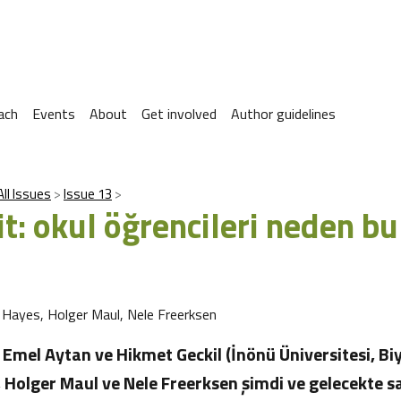
ach
Events
About
Get involved
Author guidelines
All Issues
Issue 13
it: okul öğrencileri neden b
 Hayes, Holger Maul, Nele Freerksen
Emel Aytan ve Hikmet Geckil (İnönü Üniversitesi, Biy
Holger Maul ve Nele Freerksen şimdi ve gelecekte sağl