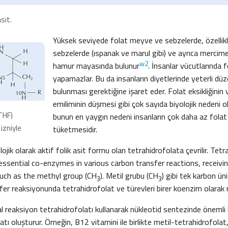
asit.
Yüksek seviyede folat meyve ve sebzelerde, özellikl
sebzelerde (ıspanak ve marul gibi) ve ayrıca mercim
w2
hamur mayasında bulunur
. İnsanlar vücutlarında 
yapamazlar. Bu da insanların diyetlerinde yeterli dü
bulunması gerektiğine işaret eder. Folat eksikliğinin
emiliminin düşmesi gibi çok sayıda biyolojik nedeni ol
THF)
bunun en yaygın nedeni insanların çok daha az folat 
izniyle
tüketmesidir.
lojik olarak aktif folik asit formu olan tetrahidrofolata çevrilir. Te
 essential co-enzymes in various carbon transfer reactions, receivi
uch as the methyl group (CH
). Metil grubu (CH
) gibi tek karbon üni
3
3
fer reaksiyonunda tetrahidrofolat ve türevleri birer koenzim olarak rol
al reaksiyon tetrahidrofolatı kullanarak nükleotid sentezinde önemli 
tı oluşturur. Örneğin, B12 vitamini ile birlikte metil-tetrahidrofolat, 