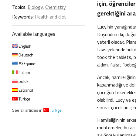
için, öğrencile
Topics:
Biology
,
Chemistry
gerektiğini ara
Keywords:
Health and diet
Lucy’nin yanağından
Available languages
Düşündüm ki, doğum 
yeterli olacak. Pla
English
tavsiyelerinde bulu
Deutsch
took the tablets, 
Ελληνικα
aldım, fakat “bebeği
Italiano
Ancak, hamileliğini
polski
kapanmadığı ve dolay
Español
çocuğun tekerlekli
Türkçe
olabilirdi. Lucy ve 
sonra, çocukları içi
See all articles in
Türkçe
Hamileliğininin erk
muhtemelen bu acı h
ay
önce
kullanılmay