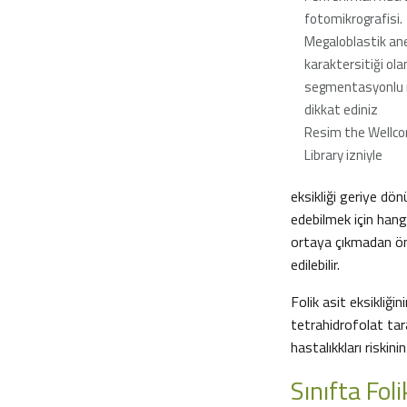
fotomikrografisi.
Megaloblastik ane
karaktersitiği ol
segmentasyonlu n
dikkat ediniz
Resim the Wellc
Library izniyle
eksikliği geriye dö
edebilmek için hang
ortaya çıkmadan önce
edilebilir.
Folik asit eksikliğ
tetrahidrofolat tar
hastalıkkları riskinin
Sınıfta Foli