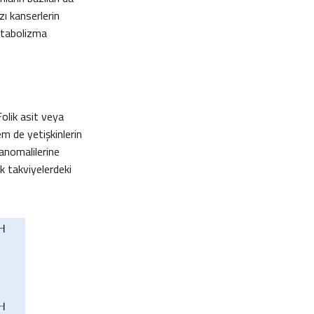
azı kanserlerin
etabolizma
Folik asit veya
em de yetişkinlerin
 anomalilerine
ok takviyelerdeki