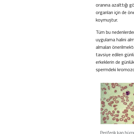
oranına azalttığı g
organları için de ön
koymuştur.
Tüm bu nedenlerden 
uygulama halini almı
almaları önerilmekte
tavsiye edilen günl
erkeklerin de günlük 
spermdeki kromozoma
Periferik kan hücr