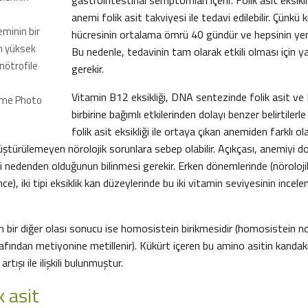
gastrointestinal semptomları içerir. Folik asit eksik
anemi folik asit takviyesi ile tedavi edilebilir. Çünkü 
minin bir
hücresinin ortalama ömrü 40 gündür ve hepsinin yen
an yüksek
Bu nedenle, tedavinin tam olarak etkili olması için y
ötrofile
gerekir.
Vitamin B12 eksikliği, DNA sentezinde folik asit ve
ome Photo
birbirine bağımlı etkilerinden dolayı benzer belirtilerl
folik asit eksikliği ile ortaya çıkan anemiden farklı o
nüştürülemeyen nörolojik sorunlara sebep olabilir. Açıkçası, anemiyi d
i nedenden olduğunun bilinmesi gerekir. Erken dönemlerinde (nöroloji
), iki tipi eksiklik kan düzeylerinde bu iki vitamin seviyesinin incelen
inin bir diğer olası sonucu ise homosistein birikmesidir (homosistein 
afından metiyonine metillenir). Kükürt içeren bu amino asitin kanda
 artışı ile ilişkili bulunmuştur.
k asit