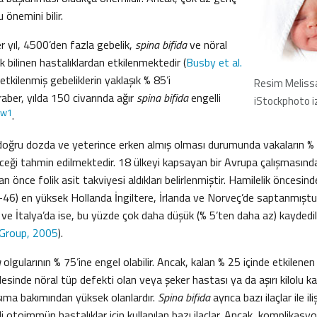
u önemini bilir.
r yıl, 4500’den fazla gebelik,
spina bifida
ve nöral
k bilinen hastalıklardan etkilenmektedir (
Busby et al.
, etkilenmiş gebeliklerin yaklaşık % 85’i
Resim Melissa
raber, yılda 150 civarında ağır
spina bifida
engelli
iStockphoto i
w1
.
 doğru dozda ve yeterince erken almış olması durumunda vakaların %
eceği tahmin edilmektedir. 18 ülkeyi kapsayan bir Avrupa çalışmasında
 önce folik asit takviyesi aldıkları belirlenmiştir. Hamilelik öncesinde
46) en yüksek Hollanda İngiltere, İrlanda ve Norveç’de saptanmıştu
e İtalya’da ise, bu yüzde çok daha düşük (% 5’ten daha az) kaydedilm
 Group, 2005
).
a
olgularının % 75’ine engel olabilir. Ancak, kalan % 25 içinde etkilene
lesinde nöral tüp defekti olan veya şeker hastası ya da aşırı kilolu kadı
şıma bakımından yüksek olanlardır.
Spina bifida
ayrıca bazı ilaçlar ile ili
i otoimmün hastalıklar için kullanılan bazı ilaçlar. Ancak, komplikasyon