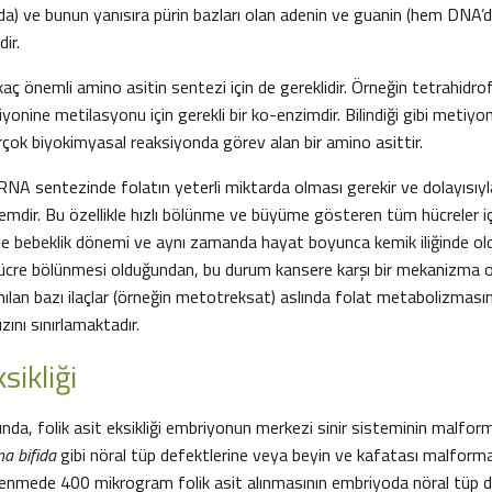
da) ve bunun yanısıra pürin bazları olan adenin ve guanin (hem DNA
ir.
kaç önemli amino asitin sentezi için de gereklidir. Örneğin tetrahidro
onine metilasyonu için gerekli bir ko-enzimdir. Bilindiği gibi metiy
rçok biyokimyasal reaksiyonda görev alan bir amino asittir.
 sentezinde folatın yeterli miktarda olması gerekir ve dolayısıy
zemdir. Bu özellikle hızlı bölünme ve büyüme gösteren tüm hücreler iç
 ve bebeklik dönemi ve aynı zamanda hayat boyunca kemik iliğinde old
hücre bölünmesi olduğundan, bu durum kansere karşı bir mekanizma olar
ılan bazı ilaçlar (örneğin metotreksat) aslında folat metabolizmasın
nı sınırlamaktadır.
ksikliği
ayında, folik asit eksikliği embriyonun merkezi sinir sisteminin mal
na bifida
gibi nöral tüp defektlerine veya beyin ve kafatası malform
slenmede 400 mikrogram folik asit alınmasının embriyoda nöral tüp d