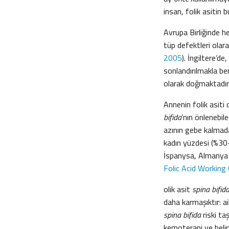
insan, folik asitin b
Avrupa Birliğinde he
tüp defektleri olara
2005
). İngiltere’de
sonlandırılmakla be
olarak doğmaktadır
Annenin folik asiti
bifida
’nın önlenebil
azının gebe kalmadan
kadın yüzdesi (%30-
İspanysa, Almanya v
Folic Acid Working
olik asit
spina bifid
daha karmaşıktır: ai
spina bifida
riski ta
kemoterapi ve belirl