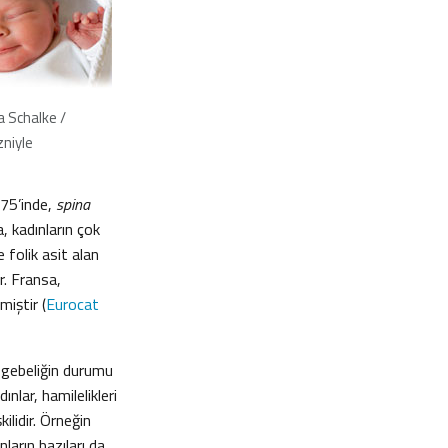
 Schalke /
zniyle
 75’inde,
spina
, kadınların çok
 folik asit alan
r. Fransa,
iştir (
Eurocat
n gebeliğin durumu
nlar, hamilelikleri
şkilidir. Örneğin
ların bazıları da