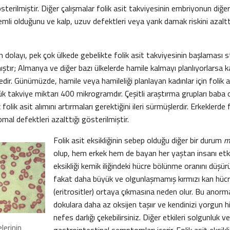
österilmiştir. Diğer çalışmalar folik asit takviyesinin embriyonun diğ
emli olduğunu ve kalp, uzuv defektleri veya yarık damak riskini azaltt
dolayı, pek çok ülkede gebelikte folik asit takviyesinin başlaması s
ştır; Almanya ve diğer bazı ülkelerde hamile kalmayı planlıyorlarsa ka
dir. Günümüzde, hamile veya hamileliği planlayan kadınlar için folik a
ük takviye miktarı 400 mikrogramdır. Çeşitli araştırma grupları baba
folik asit alımını artırmaları gerektiğini ileri sürmüşlerdir. Erkeklerde f
l defektleri azalttığı gösterilmiştir.
Folik asit eksikliğinin sebep olduğu diğer bir durum
m
olup, hem erkek hem de bayan her yaştan insanı etkile
eksikliği kemik iliğindeki hücre bölünme oranını düşü
fakat daha büyük ve olgunlaşmamış kırmızı kan hücre
(eritrositler) ortaya çıkmasına neden olur. Bu anorma
dokulara daha az oksijen taşıır ve kendinizi yorgun h
nefes darlığı çekebilirsiniz. Diğer etkileri solgunluk ve
elerinin