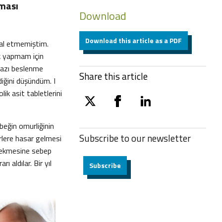
lması
Download
Download this article as a PDF
ayal etmemiştim.
ek yapmam için
 bazı beslenme
Share this article
diğini düşündüm. I
k asit tabletlerini
twitter
facebook
linkedin
beğin omurliğinin
Subscribe to our
newsletter
irlere hasar gelmesi
 çekmesine sebep
 aldılar. Bir yıl
Subscribe