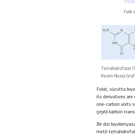
Folik 
Tetrahidrofolat (
Resim Nicola Graf 
Folat, vücutta biyo
its derivatives are
one-carbon units s
çeşitli karbon trans
Bir dizi biyokimyas
metil-tetrahidrofola