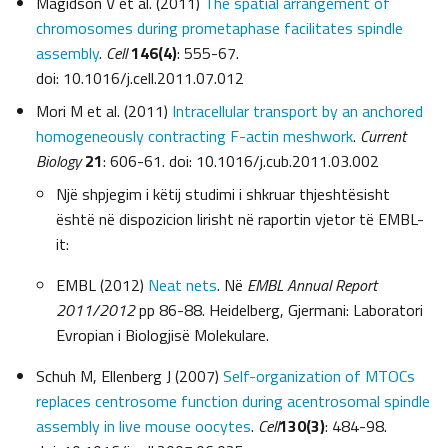
Magidson V et al. (2011)
The spatial arrangement of
chromosomes during prometaphase facilitates spindle
assembly
.
Cell
146(4)
: 555-67.
doi: 10.1016/j.cell.2011.07.012
Mori M et al. (2011)
Intracellular transport by an anchored
homogeneously contracting F-actin meshwork
.
Current
Biology
21
: 606-61. doi: 10.1016/j.cub.2011.03.002
Një shpjegim i këtij studimi i shkruar thjeshtësisht
është në dispozicion lirisht në raportin vjetor të EMBL-
it:
EMBL (2012)
Neat nets
. Në
EMBL Annual Report
2011/2012
pp 86-88. Heidelberg, Gjermani: Laboratori
Evropian i Biologjisë Molekulare.
Schuh M, Ellenberg J (2007)
Self-organization of MTOCs
replaces centrosome function during acentrosomal spindle
assembly in live mouse oocytes
.
Cell
130(3)
: 484-98.