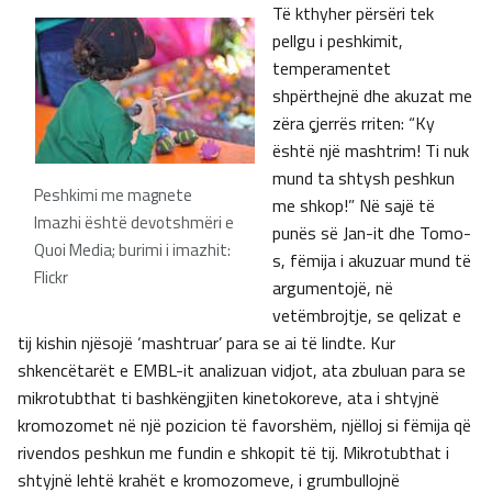
Të kthyher përsëri tek
pellgu i peshkimit,
temperamentet
shpërthejnë dhe akuzat me
zëra çjerrës rriten: “Ky
është një mashtrim! Ti nuk
mund ta shtysh peshkun
Peshkimi me magnete
me shkop!” Në sajë të
Imazhi është devotshmëri e
punës së Jan-it dhe Tomo-
Quoi Media; burimi i imazhit:
s, fëmija i akuzuar mund të
Flickr
argumentojë, në
vetëmbrojtje, se qelizat e
tij kishin njësojë ‘mashtruar’ para se ai të lindte. Kur
shkencëtarët e EMBL-it analizuan vidjot, ata zbuluan para se
mikrotubthat ti bashkëngjiten kinetokoreve, ata i shtyjnë
kromozomet në një pozicion të favorshëm, njëlloj si fëmija që
rivendos peshkun me fundin e shkopit të tij. Mikrotubthat i
shtyjnë lehtë krahët e kromozomeve, i grumbullojnë