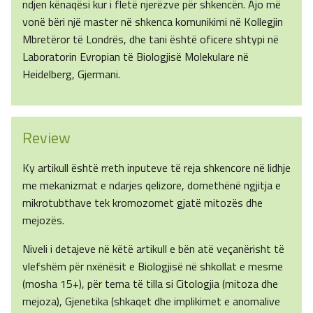
ndjen kënaqësi kur i fletë njerëzve për shkencën. Ajo më
vonë bëri një master në shkenca komunikimi në Kollegjin
Mbretëror të Londrës, dhe tani është oficere shtypi në
Laboratorin Evropian të Biologjisë Molekulare në
Heidelberg, Gjermani.
Review
Ky artikull është rreth inputeve të reja shkencore në lidhje
me mekanizmat e ndarjes qelizore, domethënë ngjitja e
mikrotubthave tek kromozomet gjatë mitozës dhe
mejozës.
Niveli i detajeve në këtë artikull e bën atë veçanërisht të
vlefshëm për nxënësit e Biologjisë në shkollat e mesme
(mosha 15+), për tema të tilla si Citologjia (mitoza dhe
mejoza), Gjenetika (shkaqet dhe implikimet e anomalive