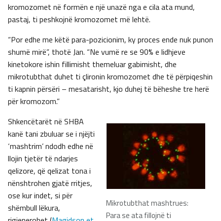
kromozomet në formën e një unazë nga e cila ata mund,
pastaj, ti peshkojnë kromozomet më lehtë.
“Por edhe me këtë para-pozicionim, ky proces ende nuk punon
shumë mirë”, thotë Jan. “Ne vumë re se 90% e lidhjeve
kinetokore ishin fillimisht themeluar gabimisht, dhe
mikrotubthat duhet ti çlironin kromozomet dhe të përpiqeshin
ti kapnin përsëri – mesatarisht, kjo duhej të bëheshe tre herë
për kromozom.”
Shkencëtarët në SHBA
kanë tani zbuluar se i njëjti
‘mashtrim’ ndodh edhe në
llojin tjetër të ndarjes
qelizore, që qelizat tona i
nënshtrohen gjatë rritjes,
ose kur indet, si për
Mikrotubthat mashtrues:
shëmbull lëkura,
Para se ata fillojnë ti
rigjenerohet (
Magidson et