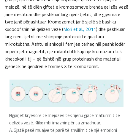
mejozë, në të cilën çiftet e kromozomeve brenda qelizës vezë
janë rreshtuar dhe peshkuar larg njeri-tjetrit, dhe gjysma e
tyre janë përjashtuar. Kromozomet janë sjellë së bashku
kudoqofshin në qelizën vezë (
Mori et al., 2011
) dhe peshkuar
larg njeri-tjetrit me shkopinjë proteinik të quajtura
mikrotubtha. Ashtu si shkopi i fëmijës tërheq një peshk lodër
nëpërmjet magnetit, një mikrotubth kap një kromozom tek
kinetokori i tij – që është një grup proteinash dhe materiali
gjenetik në qendrën e formës X të kromozomit.
Ngjarjet kryesore të mejozës tek njeriu gjatë maturimit të
qelizës vezë. Kliko mbi imazhin për ta zmadhuar.
A: Gjatë pesë muajve të parë të zhvillimit të një embrioni