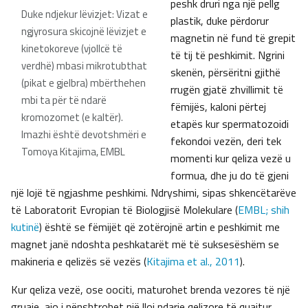
peshk druri nga një pellg
Duke ndjekur lëvizjet: Vizat e
plastik, duke përdorur
ngjyrosura skicojnë lëvizjet e
magnetin në fund të grepit
kinetokoreve (vjollcë të
të tij të peshkimit. Ngrini
verdhë) mbasi mikrotubthat
skenën, përsëritni gjithë
(pikat e gjelbra) mbërthehen
rrugën gjatë zhvillimit të
mbi ta për të ndarë
fëmijës, kaloni përtej
kromozomet (e kaltër).
etapës kur spermatozoidi
Imazhi është devotshmëri e
fekondoi vezën, deri tek
Tomoya Kitajima, EMBL
momenti kur qeliza vezë u
formua, dhe ju do të gjeni
një lojë të ngjashme peshkimi. Ndryshimi, sipas shkencëtarëve
të Laboratorit Evropian të Biologjisë Molekulare (
EMBL; shih
kutinë
) është se fëmijët që zotërojnë artin e peshkimit me
magnet janë ndoshta peshkatarët më të suksesëshëm se
makineria e qelizës së vezës (
Kitajima et al., 2011
).
Kur qeliza vezë, ose oociti, maturohet brenda vezores të një
gruaje, ajo i nënshtrohet një lloj ndarje qelizore të quajtur