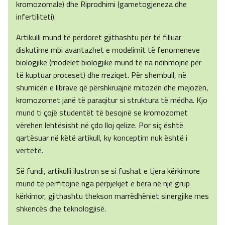
kromozomale) dhe Riprodhimi (gametogjeneza dhe
infertiliteti).
Artikulli mund të përdoret gjithashtu për të filluar
diskutime mbi avantazhet e modelimit të fenomeneve
biologjike (modelet biologjike mund të na ndihmojnë për
të kuptuar proceset) dhe rreziqet. Për shembull, në
shumicën e librave që përshkruajnë mitozën dhe mejozën,
kromozomet janë të paraqitur si struktura të mëdha. Kjo
mund ti çojë studentët të besojnë se kromozomet
vërehen lehtësisht në çdo lloj qelize. Por siç është
qartësuar në këtë artikull, ky konceptim nuk është i
vërtetë.
Së fundi, artikulli ilustron se si fushat e tjera kërkimore
mund të përfitojnë nga përpjekjet e bëra në një grup
kërkimor, gjithashtu thekson marrëdhëniet sinergjike mes
shkencës dhe teknologjisë.