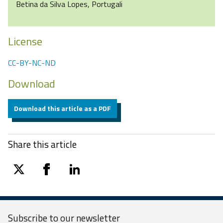
Betina da Silva Lopes, Portugali
License
CC-BY-NC-ND
Download
Download this article as a PDF
Share this article
twitter
facebook
linkedin
Subscribe to our
newsletter