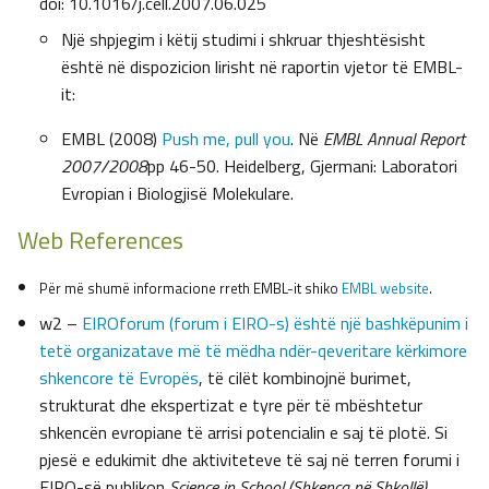
doi: 10.1016/j.cell.2007.06.025
Një shpjegim i këtij studimi i shkruar thjeshtësisht
është në dispozicion lirisht në raportin vjetor të EMBL-
it:
EMBL (2008)
Push me, pull you
. Në
EMBL Annual Report
2007/2008
pp 46-50. Heidelberg, Gjermani: Laboratori
Evropian i Biologjisë Molekulare.
Web References
Për më shumë informacione rreth EMBL-it shiko
EMBL website
.
w2 –
EIROforum (forum i EIRO-s) është një bashkëpunim i
tetë organizatave më të mëdha ndër-qeveritare kërkimore
shkencore të Evropës
, të cilët kombinojnë burimet,
strukturat dhe ekspertizat e tyre për të mbështetur
shkencën evropiane të arrisi potencialin e saj të plotë. Si
pjesë e edukimit dhe aktiviteteve të saj në terren forumi i
EIRO-së publikon
Science in School (Shkenca në Shkollë)
.