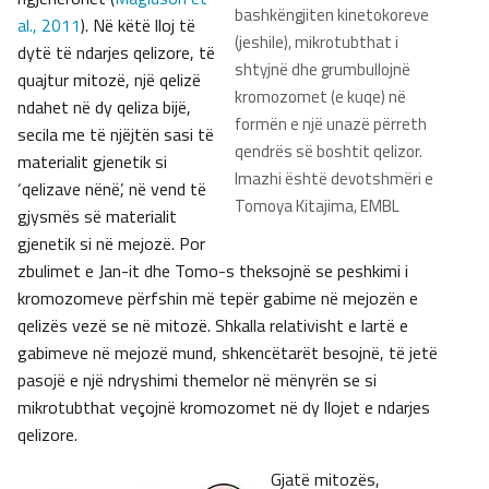
bashkëngjiten kinetokoreve
al., 2011
). Në këtë lloj të
(jeshile), mikrotubthat i
dytë të ndarjes qelizore, të
shtyjnë dhe grumbullojnë
quajtur mitozë, një qelizë
kromozomet (e kuqe) në
ndahet në dy qeliza bijë,
formën e një unazë përreth
secila me të njëjtën sasi të
qendrës së boshtit qelizor.
materialit gjenetik si
Imazhi është devotshmëri e
‘qelizave nënë’, në vend të
Tomoya Kitajima, EMBL
gjysmës së materialit
gjenetik si në mejozë. Por
zbulimet e Jan-it dhe Tomo-s theksojnë se peshkimi i
kromozomeve përfshin më tepër gabime në mejozën e
qelizës vezë se në mitozë. Shkalla relativisht e lartë e
gabimeve në mejozë mund, shkencëtarët besojnë, të jetë
pasojë e një ndryshimi themelor në mënyrën se si
mikrotubthat veçojnë kromozomet në dy llojet e ndarjes
qelizore.
Gjatë mitozës,