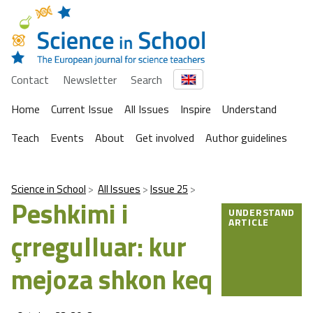
Contact
Newsletter
Search
Home
Current Issue
All Issues
Inspire
Understand
Teach
Events
About
Get involved
Author guidelines
Science in School
All Issues
Issue 25
Peshkimi i
UNDERSTAND
ARTICLE
çrregulluar: kur
mejoza shkon keq