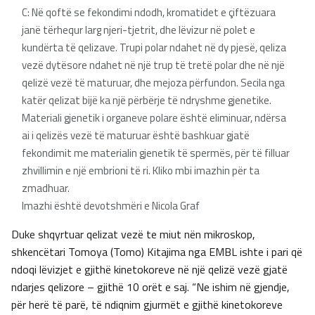
C: Në qoftë se fekondimi ndodh, kromatidet e çiftëzuara
janë tërhequr larg njeri-tjetrit, dhe lëvizur në polet e
kundërta të qelizave. Trupi polar ndahet në dy pjesë, qeliza
vezë dytësore ndahet në një trup të tretë polar dhe në një
qelizë vezë të maturuar, dhe mejoza përfundon. Secila nga
katër qelizat bijë ka një përbërje të ndryshme gjenetike.
Materiali gjenetik i organeve polare është eliminuar, ndërsa
ai i qelizës vezë të maturuar është bashkuar gjatë
fekondimit me materialin gjenetik të spermës, për të filluar
zhvillimin e një embrioni të ri. Kliko mbi imazhin për ta
zmadhuar.
Imazhi është devotshmëri e Nicola Graf
Duke shqyrtuar qelizat vezë te miut nën mikroskop,
shkencëtari Tomoya (Tomo) Kitajima nga EMBL ishte i pari që
ndoqi lëvizjet e gjithë kinetokoreve në një qelizë vezë gjatë
ndarjes qelizore – gjithë 10 orët e saj. “Ne ishim në gjendje,
për herë të parë, të ndiqnim gjurmët e gjithë kinetokoreve