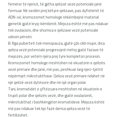
femëror të njeriut, të gjitha qelizat vezë potenciale janë
formuar. Në secilën prej këtyre qelizave, pas dyfishimit të
ADN-së, kromozomet homologe shkëmbejnë material
gjenetik gjatë kryq-këmbimit. Mejoza është më pas ndaluar
tek ovulacioni, dhe shumica e qelizave vezë potenciale
vdesin përsëri.
B: Nga puberteti tek menopauza, gjatë çdo cikli mujor, disa
qeliza vezë potenciale progresojnë mëtej gjatë fazave të
mejozës, por vetëm njëra prej tyre kompleton procesin.
Kromozomet homologe rreshtohen në ekuatorin e qelizës
vezë primare dhe janë, më pas, peshkuar larg njeri-tjetrit
nëpërmjet mikrotubthave. Qeliza vezë primare ndahet në
një qelizë vezë dytësore dhe në një organ polar.
Tani, kromatidet e çiftëzuara rreshtohen në ekuatorin e
trupit polar dhe qelizës vezë, dhe gjatë ovulacionit,
mikrotubthat i bashkëngjiten kromatideve. Mejoza është
më pas ndaluar tek kjo fazë derisa qeliza vezë të
fertilizohet.