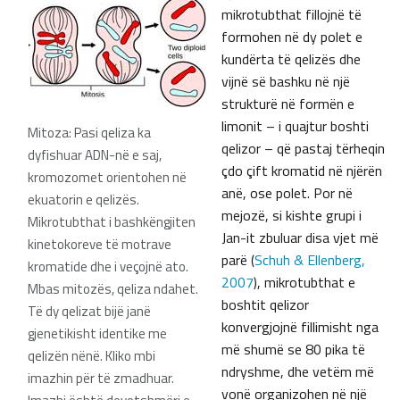
mikrotubthat fillojnë të
formohen në dy polet e
kundërta të qelizës dhe
vijnë së bashku në një
strukturë në formën e
limonit – i quajtur boshti
Mitoza: Pasi qeliza ka
qelizor – që pastaj tërheqin
dyfishuar ADN-në e saj,
çdo çift kromatid në njërën
kromozomet orientohen në
anë, ose polet. Por në
ekuatorin e qelizës.
mejozë, si kishte grupi i
Mikrotubthat i bashkëngjiten
Jan-it zbuluar disa vjet më
kinetokoreve të motrave
parë (
Schuh & Ellenberg,
kromatide dhe i veçojnë ato.
2007
), mikrotubthat e
Mbas mitozës, qeliza ndahet.
boshtit qelizor
Të dy qelizat bijë janë
konvergjojnë fillimisht nga
gjenetikisht identike me
më shumë se 80 pika të
qelizën nënë. Kliko mbi
ndryshme, dhe vetëm më
imazhin për të zmadhuar.
vonë organizohen në një