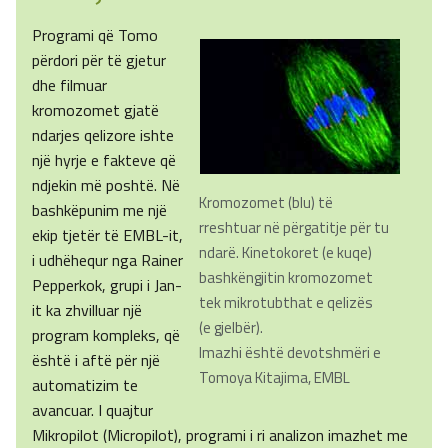
Programi që Tomo
përdori për të gjetur
dhe filmuar
kromozomet gjatë
ndarjes qelizore ishte
një hyrje e fakteve që
ndjekin më poshtë. Në
Kromozomet (blu) të
bashkëpunim me një
rreshtuar në përgatitje për tu
ekip tjetër të EMBL-it,
ndarë. Kinetokoret (e kuqe)
i udhëhequr nga Rainer
bashkëngjitin kromozomet
Pepperkok, grupi i Jan-
tek mikrotubthat e qelizës
it ka zhvilluar një
(e gjelbër).
program kompleks, që
Imazhi është devotshmëri e
është i aftë për një
Tomoya Kitajima, EMBL
automatizim te
avancuar. I quajtur
Mikropilot (Micropilot), programi i ri analizon imazhet me