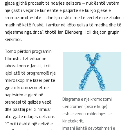
gjatë gjithë procesit të ndarjes qelizore – nuk është vetëm
një çast i veçantë kur është e paqartë se ku kjo pjesë e
kromozomit është – dhe kjo është me të vërtetë një zbulim i
madh në këtë fushë, i arritur në këto qeliza të mëdha dhe të
ndjeshme nga drita”, thotë Jan Ellenberg, i cili drejton grupin
kërkimor.
Tomo përdori programin
fillimisht I zhvilluar në
laboratorin e Jan-it, i cili
lejoi atë të programojë një
mikroskop me lazer për të
gjetur kromozomet në
hapësirën e gjerë në
Diagrama e një kromozomi.
brendësi të qelizës vezë,
Centromeri (pika e kuqe)
dhe pastaj për ti filmuar
është vendi i mbledhjes të
ato gjatë ndarjes qelizore.
kinetokorit.
“Oociti është një qelizë e
Imazhi është devotshmëri e