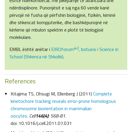
është ndërkombëtar, me pikëpamje të avancuara dhe
ndërdisiplinore. Punonjësit e saj nga 60 vende kanë
përvojë në fusha që përfshin biologjinë, fizikën, kiminë
dhe shkencat kompjuterike, dhe bashkëpunojnë në
kërkime që mbulon spektrin e plotë të biologjisë
molekulare.
w2
EMBL është anëtar i
EIROforum
, botuesi i Science in
School (Shkenca në Shkollë)
.
References
Kitajima TS, Ohsugi M, Ellenberg J (2011)
Complete
kinetochore tracking reveals error-prone homologous
chromosome biorientation in mammalian
oocytes
.
Cell
146(4)
: 568-81
.
doi: 10.1016/j.cell.2011.07.031