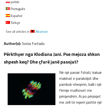
polski
Português
Español
Türkçe
See all articles in
Albanian
Author(s):
Sonia Furtado
Përkthyer nga Klodiana Jani. Pse mejoza shkon
shpesh keq? Dhe çfarë janë pasojat?
Në një panair fshati, kaluar
makinat e parakolpit dhe
pambuk-sheqerin, balli i një
fëmije rrudhoset me
përqendrim. Ai po përpiqet
me zell të nxjerri jashtë një