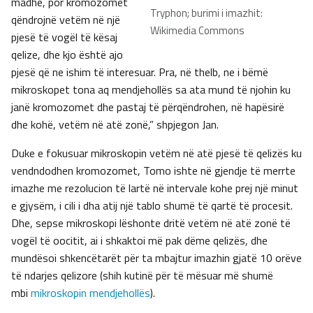
madhe, por kromozomet
Tryphon; burimi i imazhit:
qëndrojnë vetëm në një
Wikimedia Commons
pjesë të vogël të kësaj
qelize, dhe kjo është ajo
pjesë që ne ishim të interesuar. Pra, në thelb, ne i bëmë
mikroskopet tona aq mendjehollës sa ata mund të njohin ku
janë kromozomet dhe pastaj të përqëndrohen, në hapësirë
dhe kohë, vetëm në atë zonë,” shpjegon Jan.
Duke e fokusuar mikroskopin vetëm në atë pjesë të qelizës ku
vendndodhen kromozomet, Tomo ishte në gjendje të merrte
imazhe me rezolucion të lartë në intervale kohe prej një minut
e gjysëm, i cili i dha atij një tablo shumë të qartë të procesit.
Dhe, sepse mikroskopi lëshonte dritë vetëm në atë zonë të
vogël të oocitit, ai i shkaktoi më pak dëme qelizës, dhe
mundësoi shkencëtarët për ta mbajtur imazhin gjatë 10 orëve
të ndarjes qelizore (shih kutinë për të mësuar më shumë
mbi
mikroskopin mendjehollës
).