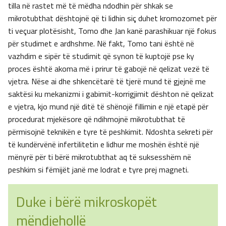
tilla në rastet më të mëdha ndodhin për shkak se
mikrotubthat dështojnë që ti lidhin siç duhet kromozomet për
ti veçuar plotësisht, Tomo dhe Jan kanë parashikuar një fokus
për studimet e ardhshme. Në fakt, Tomo tani është në
vazhdim e sipër të studimit që synon të kuptojë pse ky
proces është akoma më i prirur të gabojë në qelizat vezë të
vjetra. Nëse ai dhe shkencëtarë të tjerë mund të gjejnë me
saktësi ku mekanizmi i gabimit-korrigjimit dështon në qelizat
e vjetra, kjo mund një ditë të shënojë fillimin e një etapë për
procedurat mjekësore që ndihmojnë mikrotubthat të
përmisojnë teknikën e tyre të peshkimit. Ndoshta sekreti për
të kundërvënë infertilitetin e lidhur me moshën është një
mënyrë për ti bërë mikrotubthat aq të suksesshëm në
peshkim si fëmijët janë me lodrat e tyre prej magneti.
Duke i bërë mikroskopët
mëndjehollë