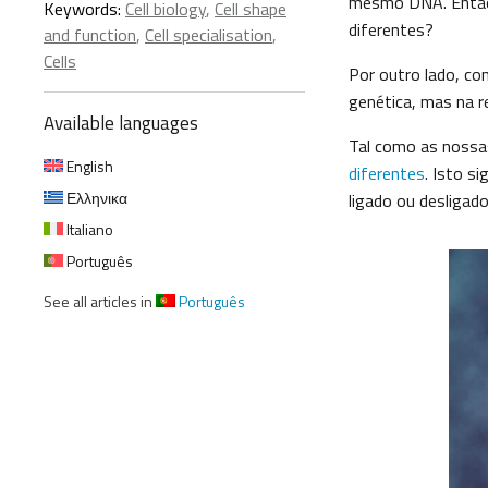
mesmo DNA. Então,
Keywords:
Cell biology
,
Cell shape
diferentes?
and function
,
Cell specialisation
,
Cells
Por outro lado, c
genética, mas na re
Available languages
Tal como as nossa
English
diferentes
. Isto s
Ελληνικα
ligado ou desligad
Italiano
Português
See all articles in
Português