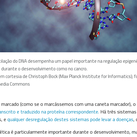
ilação do DNA desempenha um papel importante na regulação epigené
 durante o desenvolvimento como no cancro.
m cortesia de Christoph Bock (Max Planck Institute for Informatics); f
media Commons
marcado (como se o marcássemos com uma caneta marcador), o 
anscrito e traduzido na proteína correspondente.
Há três sistemas 
s, e
qualquer desregulação destes sistemas pode levar a doenças
,
ética é particularmente importante durante o desenvolvimento, ma