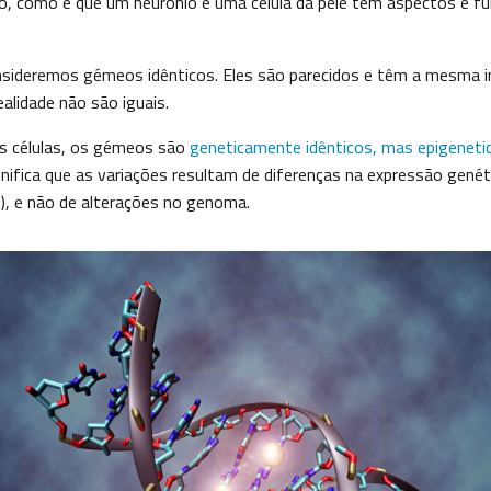
 como é que um neurónio e uma célula da pele têm aspectos e f
onsideremos gémeos idênticos. Eles são parecidos e têm a mesma 
alidade não são iguais.
s células, os gémeos são
geneticamente idênticos, mas epigenet
ignifica que as variações resultam de diferenças na expressão gené
o), e não de alterações no genoma.