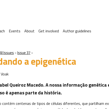
ach
Events
About
Get involved
Author guidelines
All Issues
Issue 37
ando a epigenética
 Voak
abel Queiroz Macedo. A nossa informação genética 
so é apenas parte da história.
 contém centenas de tipos de células diferentes, que partilham 