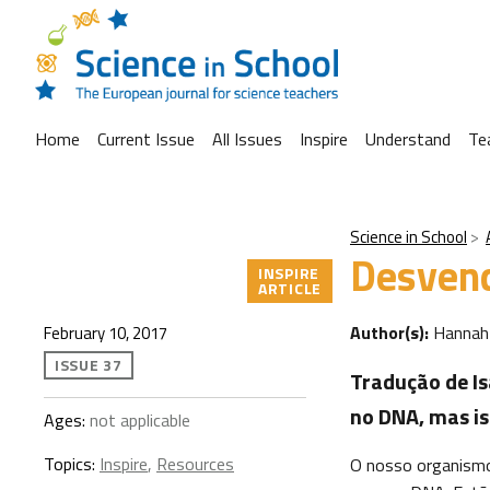
Home
Current Issue
All Issues
Inspire
Understand
Te
Science in School
Desvend
INSPIRE
ARTICLE
Author(s):
Hannah
February 10, 2017
ISSUE 37
Tradução de Is
no DNA, mas is
Ages:
not applicable
Topics:
Inspire
,
Resources
O nosso organismo