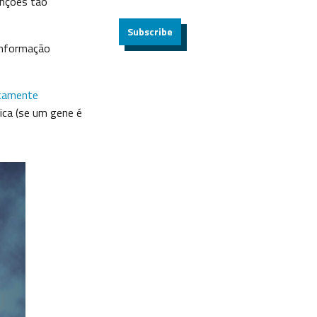
unções tão
Subscribe
informação
icamente
tica (se um gene é