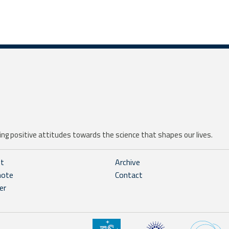
ng positive attitudes towards the science that shapes our lives.
ht
Archive
note
Contact
er