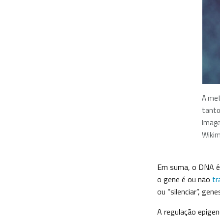
A met
tanto
Image
Wiki
Em suma, o DNA é 
o gene é ou não
tr
ou “silenciar”, gene
A regulação epigen