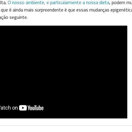
lta.
O nosso ambiente, e particularmente a nossa dieta
, podem mu
 que é ainda mais surpreendente é que essas mudanças epigenéti
ação seguinte.