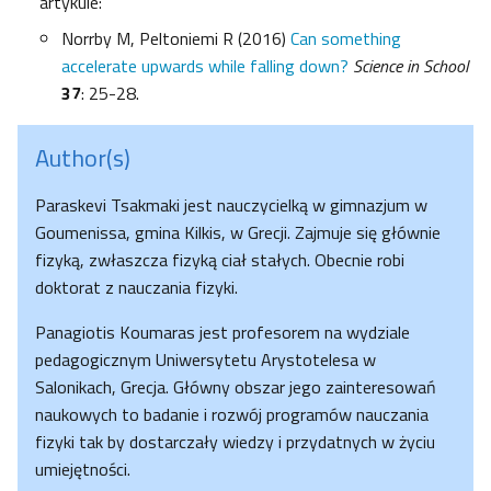
artykule:
Norrby M, Peltoniemi R (2016)
Can something
accelerate upwards while falling down?
Science in School
37
: 25-28.
Author(s)
Paraskevi Tsakmaki jest nauczycielką w gimnazjum w
Goumenissa, gmina Kilkis, w Grecji. Zajmuje się głównie
fizyką, zwłaszcza fizyką ciał stałych. Obecnie robi
doktorat z nauczania fizyki.
Panagiotis Koumaras jest profesorem na wydziale
pedagogicznym Uniwersytetu Arystotelesa w
Salonikach, Grecja. Główny obszar jego zainteresowań
naukowych to badanie i rozwój programów nauczania
fizyki tak by dostarczały wiedzy i przydatnych w życiu
umiejętności.