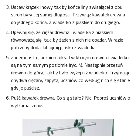
Ustaw krążek linowy tak by końce liny zwisającej z obu
stron były tej samej długości. Przywiąż kawałek drewna
do jednego końca, a wiaderko z piaskiem do drugiego.
Upewnij się, że ciężar drewna i wiaderka z piaskiem
równoważą się, tak, by żaden z nich nie opadał. W razie
potrzeby dodaj lub ujmij piasku z wiaderka.
Zademonstruj uczniom układ w którym drewno i wiaderko
są na tym samym poziomie (ryc. 4). Następnie przesuń
drewno do góry, tak by było wyżej niż wiaderko. Trzymając
obydwa ciężary, zapytaj uczniów co według nich się stanie
gdy je puścisz.
Puść kawałek drewna. Co się stało? Nic! Poproś uczniów o
wytłumaczenie.