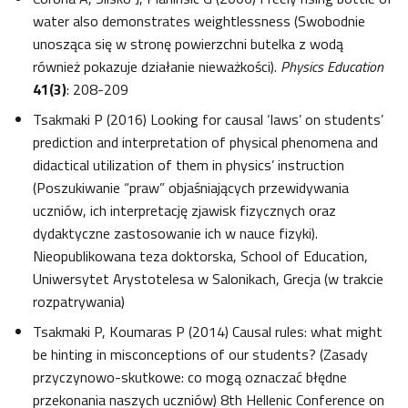
water also demonstrates weightlessness (Swobodnie
unosząca się w stronę powierzchni butelka z wodą
również pokazuje działanie nieważkości).
Physics Education
41(3)
: 208-209
Tsakmaki P (2016) Looking for causal ‘laws’ on students’
prediction and interpretation of physical phenomena and
didactical utilization of them in physics’ instruction
(Poszukiwanie “praw” objaśniających przewidywania
uczniów, ich interpretację zjawisk fizycznych oraz
dydaktyczne zastosowanie ich w nauce fizyki).
Nieopublikowana teza doktorska, School of Education,
Uniwersytet Arystotelesa w Salonikach, Grecja (w trakcie
rozpatrywania)
Tsakmaki P, Koumaras P (2014) Causal rules: what might
be hinting in misconceptions of our students? (Zasady
przyczynowo-skutkowe: co mogą oznaczać błędne
przekonania naszych uczniów) 8th Hellenic Conference on