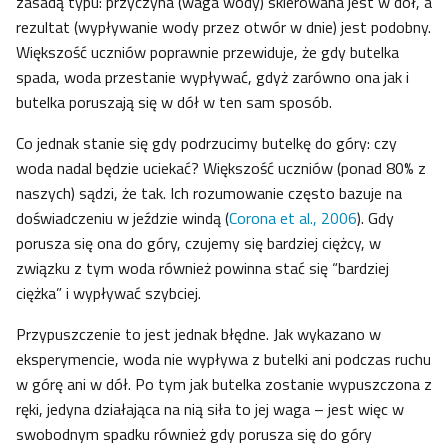
zasadą typu: przyczyna (waga wody) skierowana jest w dół, a
rezultat (wypływanie wody przez otwór w dnie) jest podobny.
Większość uczniów poprawnie przewiduje, że gdy butelka
spada, woda przestanie wypływać, gdyż zarówno ona jak i
butelka poruszają się w dół w ten sam sposób.
Co jednak stanie się gdy podrzucimy butelkę do góry: czy
woda nadal będzie uciekać? Większość uczniów (ponad 80% z
naszych) sądzi, że tak. Ich rozumowanie często bazuje na
doświadczeniu w jeździe windą (
Corona et al., 2006
). Gdy
porusza się ona do góry, czujemy się bardziej ciężcy, w
związku z tym woda również powinna stać się “bardziej
ciężka” i wypływać szybciej.
Przypuszczenie to jest jednak błędne. Jak wykazano w
eksperymencie, woda nie wypływa z butelki ani podczas ruchu
w górę ani w dół. Po tym jak butelka zostanie wypuszczona z
ręki, jedyna działająca na nią siła to jej waga – jest więc w
swobodnym spadku również gdy porusza się do góry