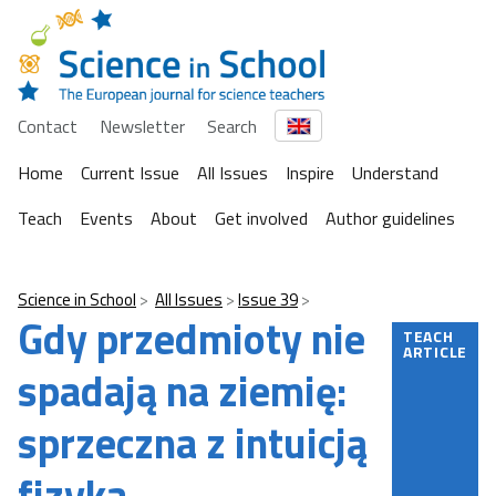
Contact
Newsletter
Search
Home
Current Issue
All Issues
Inspire
Understand
Teach
Events
About
Get involved
Author guidelines
Science in School
All Issues
Issue 39
Gdy przedmioty nie
TEACH
ARTICLE
spadają na ziemię:
sprzeczna z intuicją
fizyka