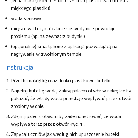
Jedna mała (około 0,5 lub 0,75 litra) plastikowa butelka z
miękkiego plastiku)
woda kranowa
miejsce w którym rozlanie się wody nie spowoduje
problemu (np. na zewnątrz budynku)
(opcjonalnie) smartphone z aplikacją pozwalającą na
nagrywanie w zwolnionym tempie
Instrukcja
Przekłuj nakrętkę oraz denko plastikowej butelki.
Napełnij butelkę wodą. Zakryj palcem otwór w nakrętce by
pokazać, że wtedy woda przestaje wypływać przez otwór
zrobiony w dnie.
Zdejmij palec z otworu by zademonstrować, że woda
wypływa teraz przez otwór (ryc. 1).
Zapytaj uczniów jak według nich upuszczenie butelki