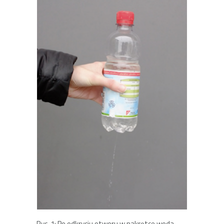
Ryc. 1: Po odkryciu otworu w nakrętce woda