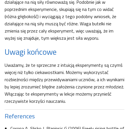
działające na nią siły równoważą się. Podobnie jak w
poprzednim eksperymencie, skupiają się na tym co widać
(różna głębokość) i wyciągają z tego podobny wniosek, że
działające na nią siły muszą być różne. Waga butelki nie
zmienia się przez cały eksperyment, więc uważają, że im
wyżej się znajduje, tym większa jest siła wyporu.
Uwagi końcowe
Uważamy, że te sprzeczne z intuicją eksperymenty są czymś
więcej niż tylko ciekawostkami. Możemy wykorzystać
rozbieżności między przewidywaniami uczniów, a ich wynikami
by lepiej zrozumieć błędne założenia czynione przez młodzież.
Włączając te eksperymenty w lekcje możemy przynieść
rzeczywiste korzyści nauczaniu.
References
Corona A, Slisko J, Planinsic G (2006) Freely rising bottle of