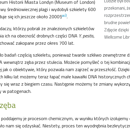
Ludzie byli b
eum Historii Miasta Londyn (Museum of London)
przekonani, ż
owy średniowiecznej plagi i wydobyli szkielety 600
rozprzestrzen
w3
uje się ich jeszcze około 2000!)
.
brudne powie
daczy, którzy pobrali ze znalezionych szkieletów
Zdjęcie dzięki
nia ich na obecność drobnych części DNA
Y. pestis
,
Wellcome Libr
chować zakopane przez okres 700 lat.
do badań częścią szkieletu, ponieważ twarde szkliwo zewnętrzne dz
 wewnątrz zęba przez stulecia. Możecie pomyśleć o tej kombinacji 
nej jak o obiektywie, który pozwala nam zajrzeć w przeszłość. Dzi
h kilku lat możemy teraz łapać małe kawałki DNA historycznych c
iły się wraz z biegiem czasu. Następnie możemy te zmiany wykorzy
ły w patogenach.
 zęba
 poddajemy je procesom chemicznym, w wyniku których izolujemy
ło nam się odzyskać. Niestety, proces ten wyodrębnia bezkrytycz