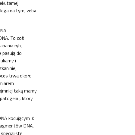
lekutarnej
lega na tym, żeby
DNA
DNA. To coś
apania ryb,
e pasują do
zukamy i
kaninie,
roces trwa około
zmiarem
najmniej taką mamy
 patogenu, który
 DNA kodującym
Y.
 fragmentów DNA.
specjalistę