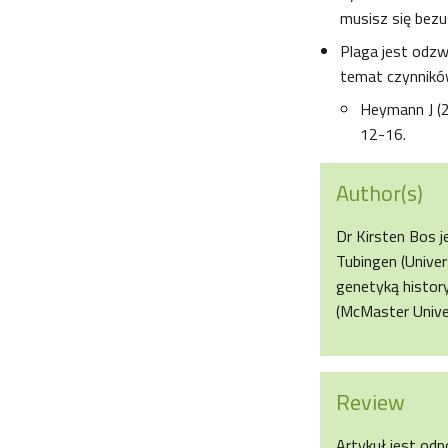
musisz się bezu
Plaga jest odzw
temat czynnikó
Heymann J (
12-16.
Author(s)
Dr Kirsten Bos 
Tubingen (Univer
genetyką histor
(McMaster Unive
Review
Artykuł jest odp