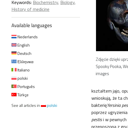
Keywords:
Biochemistry
,
Biology
,
History of medicine
Available languages
Nederlands
English
Deutsch
Zdjęcie dzięki up
Ελληνικα
Spooky Pooka, W
Italiano
images
polski
Português
kształtem jajo, opu
Türkçe
wnioskują, że ta 
bakterię
Yersinia pes
See all articles in
polski
poprzez ugryzienia
pestis
i w pewnych 
przenoszona z gryz