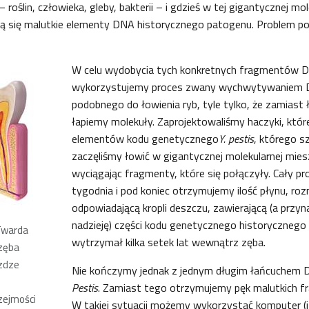
 roślin, człowieka, gleby, bakterii – i gdzieś w tej gigantycznej mo
ją się malutkie elementy DNA historycznego patogenu. Problem po
W celu wydobycia tych konkretnych fragmentów 
wykorzystujemy proces zwany wychwytywaniem 
podobnego do łowienia ryb, tyle tylko, że zamiast ł
łapiemy molekuły. Zaprojektowaliśmy haczyki, któr
elementów kodu genetycznego
Y. pestis
, którego s
zaczęliśmy łowić w gigantycznej molekularnej miesz
wyciągając fragmenty, które się połączyły. Cały p
tygodnia i pod koniec otrzymujemy ilość płynu, ro
odpowiadającą kropli deszczu, zawierającą (a przy
nadzieję) części kodu genetycznego historycznego
Twarda
wytrzymał kilka setek lat wewnątrz zęba.
zęba
zdze
Nie kończymy jednak z jednym długim łańcuchem
Pestis
. Zamiast tego otrzymujemy pęk malutkich
rzejmości
W takiej sytuacji możemy wykorzystać komputer (i 