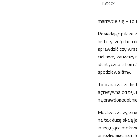
iStock
martwcie się – to 
Posiadając plik 
historyczną choro
sprawdzić czy wraz
ciekawe, zauważyli
identyczna z formą,
spodziewaliśmy.
To oznacza, że his
agresywna od tej, 
najprawdopodobniej 
Możliwe, że żyjemy
na tak dużą skalę j
intrygująca możliw
umożliwiając nam l