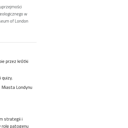
 uprzejmości
ologicznego w
seum of London
ie przez krótki
i quizy.
i Miasta Londynu
 strategii i
w rolę patogenu