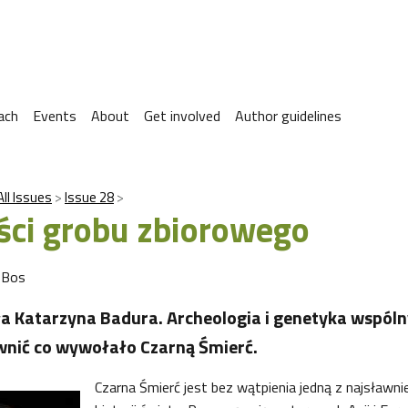
ach
Events
About
Get involved
Author guidelines
All Issues
Issue 28
ci grobu zbiorowego
 Bos
a Katarzyna Badura. Archeologia i genetyka wspóln
awnić co wywołało Czarną Śmierć.
Czarna Śmierć jest bez wątpienia jedną z najsławni