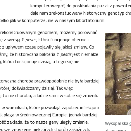
komputerowego!) do poskładania puzzli z powrote
daje nam zrekonstuowany historyczny genotyp cho
tylko plik w komputerze, nie w naszym labortatorium!
ze zrekonstruowanym genomem, możemy porównać
bę z wersją
Y. pestis
, która funcjonuje obecnie i
 z upływem czasu pojawiły się jakieś zmiany. Co
śmy, że historyczna bakteria
Y. pestis
jest niemalże
 która funkcjonuje dzisiaj, a tego się nie
toryczna choroba prawdopodobnie nie była bardziej
której doświadczamy dzisiaj. Tak więc
to nie choroba, a ludzie sami w sobie się zmienili.
 w warunkach, które pozwalają zapobiec infekcjom
ak plaga w średniowiecznej Europie, jednak bardziej
ość zakłada, że to nasze geny uległy zmianie,
Wykopaliska 
epsze znoszenie niektórych chorób zakaźnych.
zbiorowych.