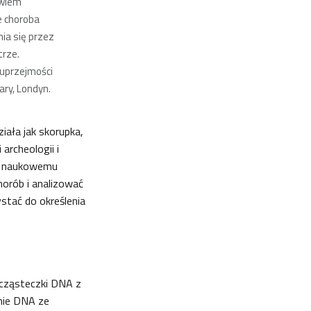
owiem
e choroba
ia się przez
trze.
 uprzejmości
ary, Londyn.
iała jak skorupka,
archeologii i
ęki naukowemu
horób i analizować
stać do określenia
 cząsteczki DNA z
nie DNA ze