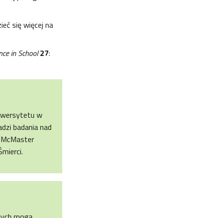
eć się więcej na
nce in School
27
:
niwersytetu w
adzi badania nad
e McMaster
mierci.
słych mogą