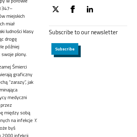
ropy w połowie
(1347–
twitter
facebook
linkedin
ów miejskich
ych miał
ki ludności klasy
Subscribe to our
newsletter
ąc drogę
e później
Subscribe
 swoje plony.
arnej Śmierci
ierają graficzny
hą “zarazy”, jak
minająca
orycy medyczni
 przez
bę między sobą
nych na infekcje
Y.
oże byś
 2000 infekcji