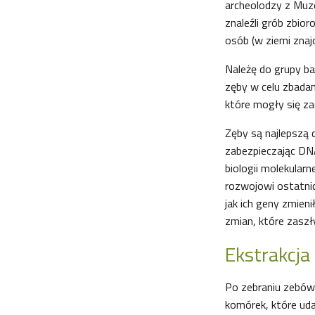
archeolodzy z Muz
znaleźli grób zbior
osób (w ziemi znajd
Należę do grupy ba
zęby w celu zbada
które mogły się za
Zęby są najlepszą 
zabezpieczając DNA
biologii molekular
rozwojowi ostatnic
jak ich geny zmien
zmian, które zasz
Ekstrakcja
Po zebraniu zebów
komórek, które uda