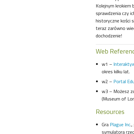
Kolejnym krokiem b
sprawdzenia czy ic
historyczne kości 
teraz zarówno wie
dochodzenie!
Web Referen
w1 –
Interakt
okres kilku lat.
w2 –
Portal Ed
w3 – Możesz z
(Museum of Lo
Resources
Gra
Plague Inc
.
symulatora rzec