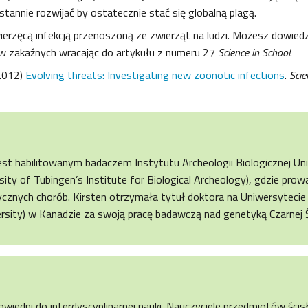
stannie rozwijać by ostatecznie stać się globalną plagą.
ierzęcą infekcją przenoszoną ze zwierząt na ludzi. Możesz dowiedzi
w zakaźnych wracając do artykułu z numeru 27
Science in School
.
2012)
Evolving threats: Investigating new zoonotic infections
.
Scie
jest habilitowanym badaczem Instytutu Archeologii Biologicznej U
sity of Tubingen’s Institute for Biological Archeology), gdzie prow
ycznych chorób. Kirsten otrzymała tytuł doktora na Uniwersyteci
rsity) w Kanadzie za swoją pracę badawczą nad genetyką Czarnej Ś
owiedni do interdyscyplinarnej nauki. Nauczyciele przedmiotów ści