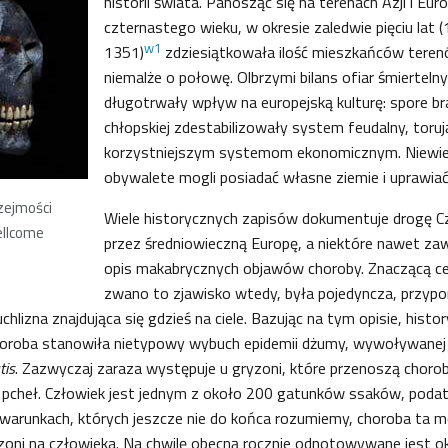
historii świata. Panosząc się na terenach Azji i Eu
czternastego wieku, w okresie zaledwie pięciu lat 
w1
1351)
zdziesiątkowała ilość mieszkańców teren
niemalże o połowę. Olbrzymi bilans ofiar śmierteln
długotrwały wpływ na europejską kulturę: spore bra
chłopskiej zdestabilizowały system feudalny, toruj
korzystniejszym systemom ekonomicznym. Niewiel
obywalete mogli posiadać własne ziemie i uprawiać
rzejmości
Wiele historycznych zapisów dokumentuje drogę Cz
ellcome
przez średniowieczną Europę, a niektóre nawet zaw
opis makabrycznych objawów choroby. Znaczącą cec
zwano to zjawisko wtedy, była pojedyncza, przypo
chlizna znajdująca się gdzieś na ciele. Bazując na tym opisie, hist
choroba stanowiła nietypowy wybuch epidemii dżumy, wywoływanej
tis
. Zazwyczaj zaraza występuje u gryzoni, które przenoszą choro
 pcheł. Człowiek jest jednym z około 200 gatunków ssaków, podat
warunkach, których jeszcze nie do końca rozumiemy, choroba ta m
oni na człowieka. Na chwilę obecną rocznie odnotowywane jest ok