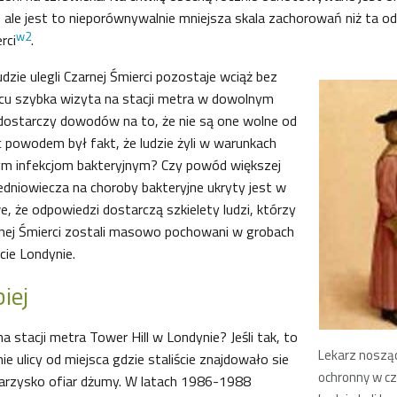
, ale jest to nieporównywalnie mniejsza skala zachorowań niż ta
w2
rci
.
dzie ulegli Czarnej Śmierci pozostaje wciąż bez
cu szybka wizyta na stacji metra w dowolnym
dostarczy dowodów na to, że nie są one wolne od
 powodem był fakt, że ludzie żyli w warunkach
cym infekcjom bakteryjnym? Czy powód większej
redniowiecza na choroby bakteryjne ukryty jest w
e, że odpowiedzi dostarczą szkielety ludzi, którzy
rnej Śmierci zostali masowo pochowani w grobach
ie Londynie.
iej
 na stacji metra Tower Hill w Londynie? Jeśli tak, to
Lekarz nosząc
ie ulicy od miejsca gdzie staliście znajdowało sie
ochronny w cza
arzysko ofiar dżumy. W latach 1986-1988