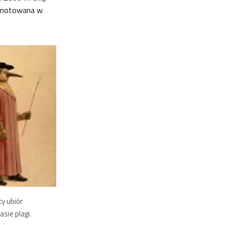
 odnotowana w
y ubiór
sie plagi.