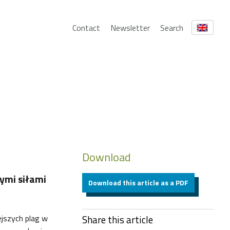
Contact
Newsletter
Search
Download
ymi siłami
Download this article as a PDF
ejszych plag w
Share this article