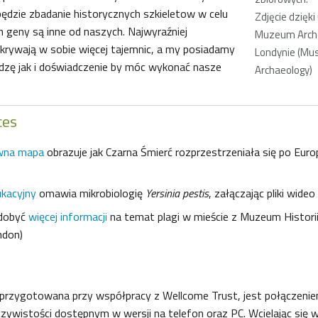
ędzie zbadanie historycznych szkieletow w celu
Zdjęcie dzięki
h geny są inne od naszych. Najwyraźniej
Muzeum Arche
skrywają w sobie więcej tajemnic, a my posiadamy
Londynie (Mu
dzę jak i doświadczenie by móc wykonać nasze
Archaeology)
ces
ywna mapa
obrazuje jak Czarna Śmierć rozprzestrzeniała się po Europ
ukacyjny
omawia mikrobiologię
Yersinia pestis
, załączając pliki wideo 
dobyć
więcej informacji
na temat plagi w mieście z Muzeum Histori
ndon)
, przygotowana przy współpracy z Wellcome Trust, jest połączeniem
zywistości dostępnym w wersji na telefon oraz PC. Wcielając się 