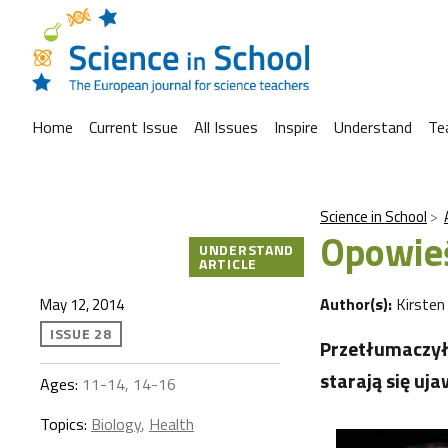
Home
Current Issue
All Issues
Inspire
Understand
Te
Science in School
Opowieś
UNDERSTAND
ARTICLE
Author(s):
Kirsten
May 12, 2014
ISSUE 28
Przetłumaczył
starają się uj
Ages:
11-14, 14-16
Topics:
Biology
,
Health