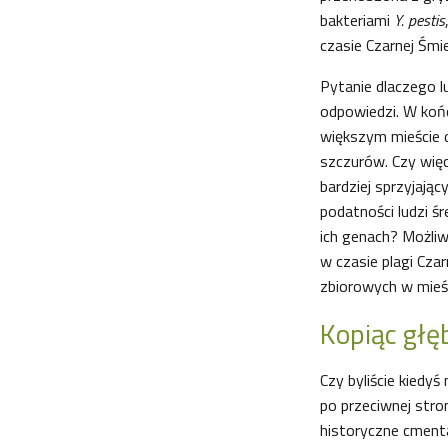
bakteriami
Y. pestis
czasie Czarnej Śmie
Pytanie dlaczego lu
odpowiedzi. W koń
większym mieście 
szczurów. Czy więc
bardziej sprzyjają
podatności ludzi ś
ich genach? Możliw
w czasie plagi Cza
zbiorowych w mieśc
Kopiąc głęb
Czy byliście kiedyś
po przeciwnej stron
historyczne cment