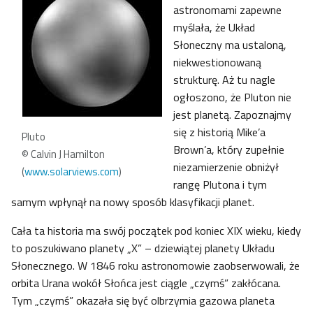
astronomami zapewne
myślała, że Układ
Słoneczny ma ustaloną,
niekwestionowaną
strukturę. Aż tu nagle
ogłoszono, że Pluton nie
jest planetą. Zapoznajmy
się z historią Mike’a
Pluto
Brown’a, który zupełnie
© Calvin J Hamilton
niezamierzenie obniżył
(
www.solarviews.com
)
rangę Plutona i tym
samym wpłynął na nowy sposób klasyfikacji planet.
Cała ta historia ma swój początek pod koniec XIX wieku, kiedy
to poszukiwano planety „X” – dziewiątej planety Układu
Słonecznego. W 1846 roku astronomowie zaobserwowali, że
orbita Urana wokół Słońca jest ciągle „czymś” zakłócana.
Tym „czymś” okazała się być olbrzymia gazowa planeta