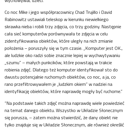
wychowywać dzieci.”
Co noc Mike i jego współpracownicy Chad Trujillo i David
Rabinowitz ustawiali teleskop w kierunku niewielkiego
skrawka nieba i robili trzy zdjęcia, co trzy godziny. Następnie
cała sieć komputerów porównywała te zdjęcia w celu
zidentyfikowania obiektów, które uległy na nich zmianie
położenia – poruszyły się w tym czasie. „Komputer jest OK.,
ale ludzkie oko radzi sobie znacznie lepiej w wychwytywaniu
„szumu” – małych punkcików, które powstają w trakcie
robienia zdjęć. Dlatego też komputer identyfikował sto do
dwustu potencjalnie ruchomych obiektów, co noc, a ja, co
rano przefiltrowywałem je „ludzkim okiem” w nadziei na
identyfikację obiektów, które naprawdę mogły być ruchome.”
“Na podstawie takich zdjęć można naprawdę wiele powiedzieć
na temat danego obiektu. Wszystko w Układzie Słonecznym
się porusza, – zatem można stwierdzić, że dany obiekt nie
tylko znajduje się w Układzie Słonecznym, ale również określić