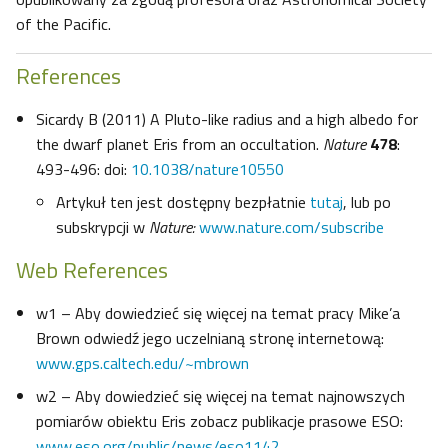
of the Pacific.
References
Sicardy B (2011) A Pluto-like radius and a high albedo for
the dwarf planet Eris from an occultation.
Nature
478
:
493-496: doi:
10.1038/nature10550
Artykuł ten jest dostępny bezpłatnie
tutaj
, lub po
subskrypcji w
Nature:
www.nature.com/subscribe
Web References
w1 – Aby dowiedzieć się więcej na temat pracy Mike’a
Brown odwiedź jego uczelnianą stronę internetową:
www.gps.caltech.edu/~mbrown
w2 – Aby dowiedzieć się więcej na temat najnowszych
pomiarów obiektu Eris zobacz publikacje prasowe ESO:
www.eso.org/public/news/eso1142