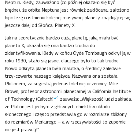
Neptun. Kiedy, zauważono (co później okazało się być
błędne), że orbita Neptuna jest również zakłócana, założono
hipotezę o istnieniu kolejnej masywnej planety znajdującej się
jeszcze dalej od Słońca: Planety X.
Jak na teoretycznie bardzo dużą planetę, jaką miała być
planeta X, okazała się ona bardzo trudna do
zidentyfikowania. Kiedy w końcu Clyde Tombaugh odkrył ją w
roku 1930, stało się jasne, dlaczego było to tak trudne.
Nowo odkryta planeta była malutka, o średnicy zaledwie
trzy-czwarte naszego księżyca. Nazwana ona została
Plutonem, za sugestią jedenastoletniej uczennicy. Mike
Brown, profesor astronomii planetarnej w California Institute
w1
of Technology (Caltech)
zauważa: „Większość ludzi zakłada,
że Pluton jest jednym z głównych obiektów układu
słonecznego i często przedstawia go w rozmiarze zbliżony
do rozmiarów Merkurego – a w rzeczywistości to zupełnie
nie jest prawdą!”