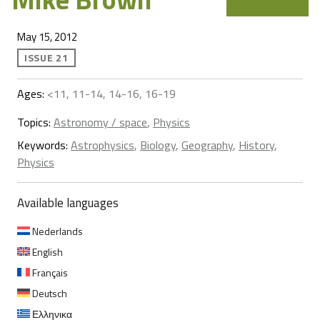
May 15, 2012
ISSUE 21
Ages:
<11, 11-14, 14-16, 16-19
Topics:
Astronomy / space
,
Physics
Keywords:
Astrophysics
,
Biology
,
Geography
,
History
,
Physics
Available languages
Nederlands
English
Français
Deutsch
Ελληνικα