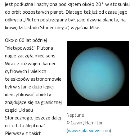
jest podłużna i nachylona pod kątem około 20° w stosunku
do orbit pozostałych planet. Dlatego też już od czasu jego
odkrycia „Pluton postrzegany był, jako dziwna planeta, na
krawędzi Układu Słonecznego”, wyjaśnia Mike.
Około 60 lat później
“nietypowość” Plutona
nagle zaczęła mieć sens.
Wraz z rozwojem kamer
cyfrowych i wielkich
teleskopów astronomowie
byli w stanie dużo lepiej
identyfikować obiekty
znajdujące się na granicznej
części Układu
Neptune
Słonecznego, jeszcze dalej
© Calvin J Hamilton
niż orbita Neptuna”.
(
www.solarviews.com
)
Pierwszy z takich