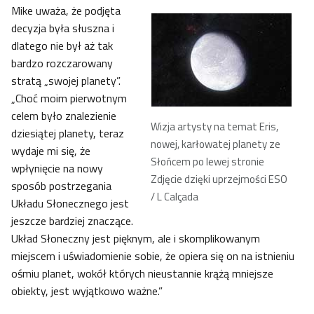
Mike uważa, że podjęta
decyzja była słuszna i
dlatego nie był aż tak
bardzo rozczarowany
stratą „swojej planety”.
„Choć moim pierwotnym
celem było znalezienie
Wizja artysty na temat Eris,
dziesiątej planety, teraz
nowej, karłowatej planety ze
wydaje mi się, że
Słońcem po lewej stronie
wpłynięcie na nowy
Zdjęcie dzięki uprzejmości ESO
sposób postrzegania
/ L Calçada
Układu Słonecznego jest
jeszcze bardziej znaczące.
Układ Słoneczny jest pięknym, ale i skomplikowanym
miejscem i uświadomienie sobie, że opiera się on na istnieniu
ośmiu planet, wokół których nieustannie krążą mniejsze
obiekty, jest wyjątkowo ważne.”