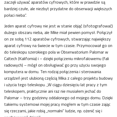
zaczęli używać aparatów cyfrowych, które w prawdzie są
bardziej czułe, ale niezbyt przydatne do obserwacji większych
połaci nieba”.
Jeden aparat cyfrowy nie jest w stanie objąć (sfotografować)
dużego obszaru nieba, ale Mike miał pewien pomysł. Połączył
on ze sobą 112 aparatów cyfrowych, stwarzając największy
aparat cyfrowy na świecie w tym czasie. Przymocował go on
do teleskopu szerokiego pola w Obserwatorium Palomar w
Caltech (Kalifornia) i – dzięki połączeniu mikrofalowemu (fali
radiowych) – mógł on obsługiwać go przy użyciu swojego
komputera w domu. Ten rodzaj połączenia i sterowania
urządzeń jest ulubioną częścią Mika z całego projektu budowy
i użycia tego teleskopu. „W ciągu dziesięciu lat pracy z tym
teleskopem, praktycznie ani raz nie musiałem jechać do
Palomar – trzy godzinny oddalonego od mojego domu. Dzięki
takiemu systemowi mojej pracy mogłem w tym czasie zając
się rzeczami, jakie robią „normalni” ludzie, np. ożenić się i