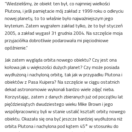
“Wiedzieliśmy, że obiekt ten był, co najmniej wielkości
Plutona, i jeśli pamiętacie mój zakład z 1999 roku o odkryciu
nowej planety, to to właśnie było najważniejszym jego
kryterium. Zatem wygrałem zakład tylko, że to był styczeń
2005, a zakład wygasł 31 grudnia 2004. Na szczęście moja
przyjaciółka dobrotliwie podarowała mi pięciodniowe
opóźnienie.”
Jak zatem wygląda orbita nowego obiektu? Czy jest ona
kołowa jak u większości dużych planet? Czy może posiada
wydłużoną i nachyloną orbitę, tak jak w przypadku Plutona i
obiektów z Pasa Kuipera? Na szczęście w ciągu ostatnich
dekad astronomowie wykonali bardzo wiele zdjęć nieba.
Korzystając, zatem z danych zbieranych już od początku lat
pięćdziesiątych dwudziestego wieku Mike Brown i jego
współpracownicy byli w stanie ustalić kształt orbity nowego
obiektu. Okazała się ona być jeszcze bardziej wydłużona niż
orbita Plutona i nachylona pod kątem 45° w stosunku do