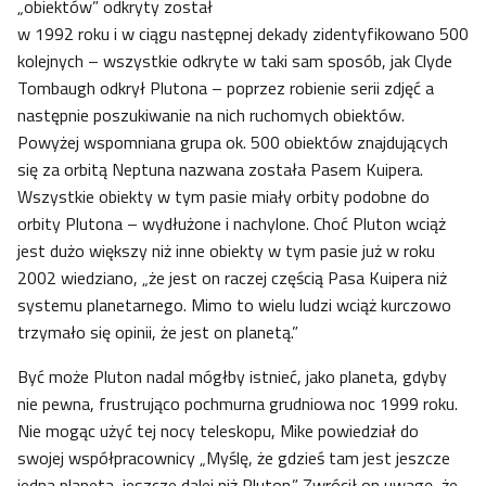
„obiektów” odkryty został
w 1992 roku i w ciągu następnej dekady zidentyfikowano 500
kolejnych – wszystkie odkryte w taki sam sposób, jak Clyde
Tombaugh odkrył Plutona – poprzez robienie serii zdjęć a
następnie poszukiwanie na nich ruchomych obiektów.
Powyżej wspomniana grupa ok. 500 obiektów znajdujących
się za orbitą Neptuna nazwana została Pasem Kuipera.
Wszystkie obiekty w tym pasie miały orbity podobne do
orbity Plutona – wydłużone i nachylone. Choć Pluton wciąż
jest dużo większy niż inne obiekty w tym pasie już w roku
2002 wiedziano, „że jest on raczej częścią Pasa Kuipera niż
systemu planetarnego. Mimo to wielu ludzi wciąż kurczowo
trzymało się opinii, że jest on planetą.”
Być może Pluton nadal mógłby istnieć, jako planeta, gdyby
nie pewna, frustrująco pochmurna grudniowa noc 1999 roku.
Nie mogąc użyć tej nocy teleskopu, Mike powiedział do
swojej współpracownicy „Myślę, że gdzieś tam jest jeszcze
jedna planeta, jeszcze dalej niż Pluton.” Zwrócił on uwagę, że