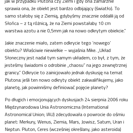
jak w przypadku Plutona czy Ziemi i gdy ona zamarznie
sprawia ona, że obiekt jest bardzo odbijający (światło). To
samo stałoby się z Ziemią, gdybyśmy znacznie oddalili ją od
Słońca – z tą różnicą, że na Ziemi powstałaby 10 cm
warstwa azotu a nie 0,5mm jak na nowo odkrytym obiekcie.”
Jakie znaczenie miało, zatem odkrycie tego ‘nowego’
obiektu? Właściwie niewielkie – wyjaśnia Mike. „Układ
Słoneczny jest nadal tym samym układem, co był, z tym, że
jesteśmy świadomi o odrobinie „chaosu” na jego zewnętrznej
granicy.” Odkrycie to zainicjowało jednak dyskusję na temat
Plutona: jeśli ten nowo odkryty obiekt zakwalifikujemy, jako
planetę, jak powinniśmy definiować pojęcie planety?
Po długich i emocjonujących dyskusjach 24 sierpnia 2006 roku
Międzynarodowa Unia Astronomiczna (International
Astronomical Union; IAU) zdecydowała o powrocie do ośmiu
planet: Merkury, Wenus, Ziemia, Mars, Jowisz, Saturn, Uran i
Neptun. Pluton, Ceres (wcześniej określany, jako asteroida)