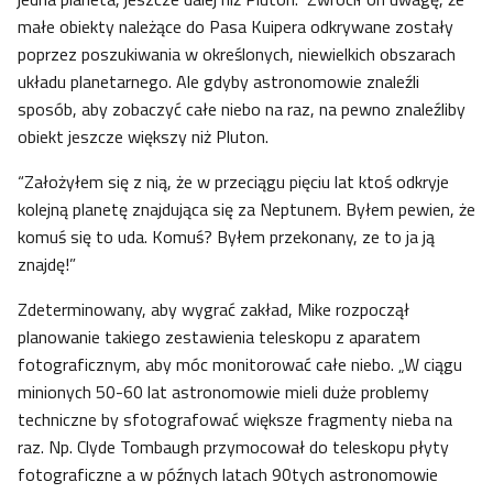
małe obiekty należące do Pasa Kuipera odkrywane zostały
poprzez poszukiwania w określonych, niewielkich obszarach
układu planetarnego. Ale gdyby astronomowie znaleźli
sposób, aby zobaczyć całe niebo na raz, na pewno znaleźliby
obiekt jeszcze większy niż Pluton.
“Założyłem się z nią, że w przeciągu pięciu lat ktoś odkryje
kolejną planetę znajdująca się za Neptunem. Byłem pewien, że
komuś się to uda. Komuś? Byłem przekonany, ze to ja ją
znajdę!”
Zdeterminowany, aby wygrać zakład, Mike rozpoczął
planowanie takiego zestawienia teleskopu z aparatem
fotograficznym, aby móc monitorować całe niebo. „W ciągu
minionych 50-60 lat astronomowie mieli duże problemy
techniczne by sfotografować większe fragmenty nieba na
raz. Np. Clyde Tombaugh przymocował do teleskopu płyty
fotograficzne a w późnych latach 90tych astronomowie