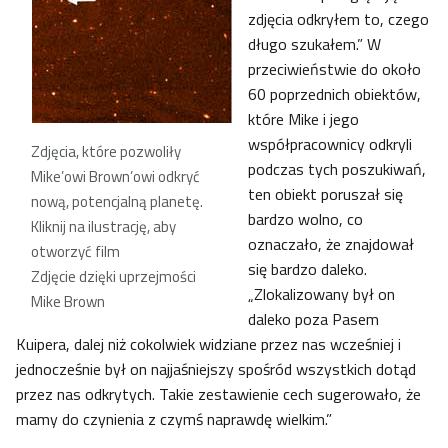
zdjęcia odkryłem to, czego
długo szukałem.” W
przeciwieństwie do około
60 poprzednich obiektów,
które Mike i jego
współpracownicy odkryli
Zdjęcia, które pozwoliły
podczas tych poszukiwań,
Mike’owi Brown’owi odkryć
ten obiekt poruszał się
nową, potencjalną planetę.
bardzo wolno, co
Kliknij na ilustrację, aby
oznaczało, że znajdował
otworzyć film
się bardzo daleko.
Zdjęcie dzięki uprzejmości
„Zlokalizowany był on
Mike Brown
daleko poza Pasem
Kuipera, dalej niż cokolwiek widziane przez nas wcześniej i
jednocześnie był on najjaśniejszy spośród wszystkich dotąd
przez nas odkrytych. Takie zestawienie cech sugerowało, że
mamy do czynienia z czymś naprawdę wielkim.”