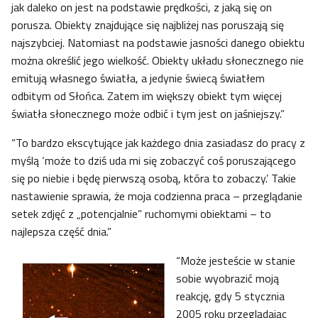
jak daleko on jest na podstawie prędkości, z jaką się on
porusza. Obiekty znajdujące się najbliżej nas poruszają się
najszybciej. Natomiast na podstawie jasności danego obiektu
można określić jego wielkość. Obiekty układu słonecznego nie
emitują własnego światła, a jedynie świecą światłem
odbitym od Słońca. Zatem im większy obiekt tym więcej
światła słonecznego może odbić i tym jest on jaśniejszy.”
“To bardzo ekscytujące jak każdego dnia zasiadasz do pracy z
myślą ‘może to dziś uda mi się zobaczyć coś poruszającego
się po niebie i będę pierwszą osobą, która to zobaczy.’ Takie
nastawienie sprawia, że moja codzienna praca – przeglądanie
setek zdjęć z „potencjalnie” ruchomymi obiektami – to
najlepsza część dnia.”
“Może jesteście w stanie
sobie wyobrazić moją
reakcję, gdy 5 stycznia
2005 roku przeglądając