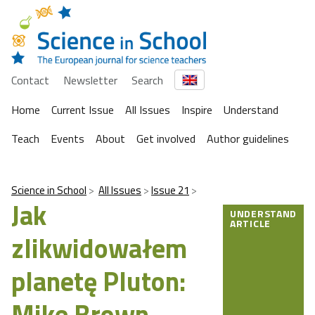
Contact
Newsletter
Search
Home
Current Issue
All Issues
Inspire
Understand
Teach
Events
About
Get involved
Author guidelines
Science in School
All Issues
Issue 21
Jak
UNDERSTAND
ARTICLE
zlikwidowałem
planetę Pluton:
Mike Brown