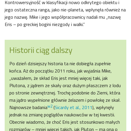
Kontrowersyjność w klasyfikacji nowo odkrytego obiektu i
jego ostateczna ranga, jako nie-planeta, wpłynęła również na
jego nazwę. Mike i jego współpracownicy nadali mu „nazwę
Eris – po greckiej bogini niezgody i walki.”
Historii ciąg dalszy
Po dzień dzisiejszy historia ta nie dobiegła zupełnie
końca. Aż do początku 2011 roku, jak wyjaśnia Mike,
„uważałem, że skład Eris jest mniej więcej taki, jak
Plutona, z jądrem ze skały oraz dużym płaszczem z lodu
po stronie zewnętrznej. Trochę podobnie do Ziemi, która
ma jądro wypełnione głównie żelazem i powłokę ze skał.
w2
Najnowsze badania
(
Sicardy et al., 2011
), wpłynęły
jednak na zmianę poglądów naukowców w tej kwestii.
Obecnie wiadomo, że choć Eris jest stosunkowo małych
rozmiarów – mniej więcej takich, jak Pluton – ma ona o