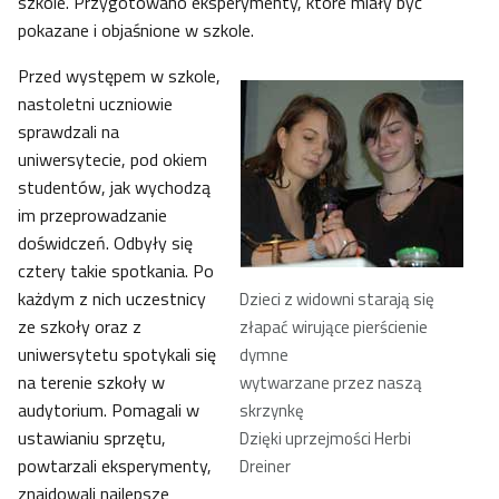
szkole. Przygotowano eksperymenty, które miały być
pokazane i objaśnione w szkole.
Przed występem w szkole,
nastoletni uczniowie
sprawdzali na
uniwersytecie, pod okiem
studentów, jak wychodzą
im przeprowadzanie
doświdczeń. Odbyły się
cztery takie spotkania. Po
każdym z nich uczestnicy
Dzieci z widowni starają się
ze szkoły oraz z
złapać wirujące pierścienie
uniwersytetu spotykali się
dymne
na terenie szkoły w
wytwarzane przez naszą
audytorium. Pomagali w
skrzynkę
ustawianiu sprzętu,
Dzięki uprzejmości Herbi
powtarzali eksperymenty,
Dreiner
znajdowali najlepsze