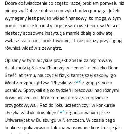
Dobre doświadczenie to często raczej problem pomysłu niż
pieniędzy. Dobrze dobrana muzyka bardzo pomaga. Jeżeli
wymagany jest pewien wkład finansowy, to mogą w tym
pomóc rodzice lub instytucje oświatowe (tłum. w Polsce
niestety stosowne instytucje marnie dbają o oświatę,
zwłaszcza o nauki podstawowe). Takie pokazy przyciągają
również widzów z zewnątrz.
Opisany w tym artykule projekt został zainspirowany
działalnością Szkoły Zbiorczej w Hennef- niedaleko Bonn.
Sześć lat temu, nauczyciel fizyki tamtejszej szkoły, Igo
w3
Wentz rozpoczął tzw. ‘Physikusse’
z grupą swoich
uczniów. Spotykali się co tydzień i pracowali nad różnymi
doświadczeniami, które omawiali oraz samodzielnie
przygotowywali. Raz do roku uczestniczyli w konkursie
w4
„Fizyka w stylu dowolnym”
organizowanym przez
Uniwersytet w Duisburgu w Niemczech. W czasie tego
konkursu pokazywano tak zaawansowane konstrukcje jak