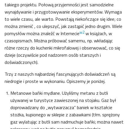
takiego projektu. Połową przyjemności jest samodzielne
wynajdywanie i przygotowywanie eksperymentów. Wymaga
to wiele czasu, ale warto. Powstają niekończące się idee; co
można zmienić , co ulepszyć, jak zastąpić jedno drugim. Wiele
w2
pomysłów można znaleźć w Internecie
w książach, w
czasopismach. Można próbować samemu, np. wkładając
różne rzeczy do kuchenki mikrofalowej i obserwować, co się
dzieje (oczywiście pod nadzorem osób starszych i
doświadczonych).
Trzy z naszych najbardziej fascynujących doświadczeń są
niedrogie i proste w wykonaniu. Opiszemy je poniżej.
Metanowe bańki mydlane. Użyliśmy metanu z butli
używanej w turystyce zawieszonej na stojaku. Gaz był
doprowadzany do „wytwarzacza” baniek w kształcie
stożka, kupionego w sklepie z zabawkami (tłm. sprężony
gaz wylatując z butli sam nadmuchuje bańki; można nawet