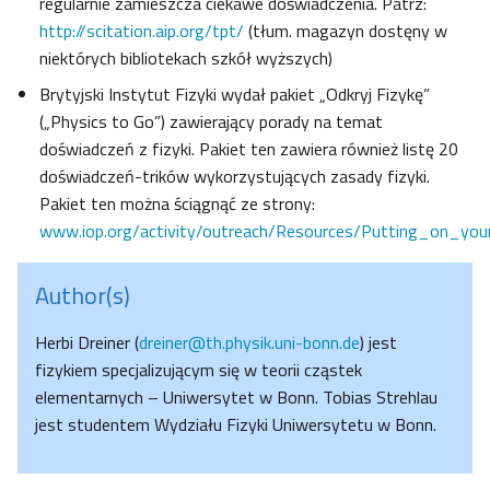
regularnie zamieszcza ciekawe doświadczenia. Patrz:
http://scitation.aip.org/tpt/
(tłum. magazyn dostęny w
niektórych bibliotekach szkół wyższych)
Brytyjski Instytut Fizyki wydał pakiet „Odkryj Fizykę”
(„Physics to Go”) zawierający porady na temat
doświadczeń z fizyki. Pakiet ten zawiera również listę 20
doświadczeń-trików wykorzystujących zasady fizyki.
Pakiet ten można ściągnąć ze strony:
www.iop.org/activity/outreach/Resources/
Putting_on_you
Author(s)
Herbi Dreiner (
dreiner@th.physik.uni-bonn.de
) jest
fizykiem specjalizującym się w teorii cząstek
elementarnych – Uniwersytet w Bonn. Tobias Strehlau
jest studentem Wydziału Fizyki Uniwersytetu w Bonn.