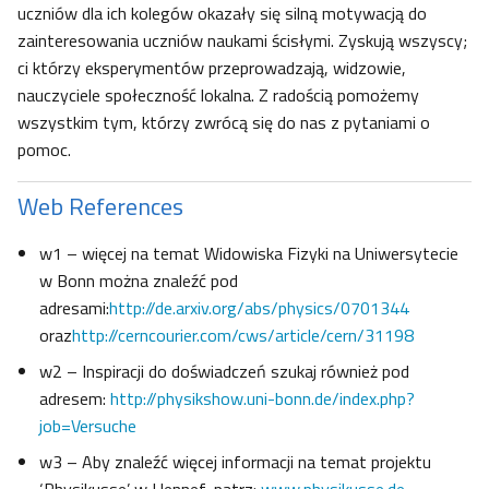
uczniów dla ich kolegów okazały się silną motywacją do
zainteresowania uczniów naukami ścisłymi. Zyskują wszyscy;
ci którzy eksperymentów przeprowadzają, widzowie,
nauczyciele społeczność lokalna. Z radością pomożemy
wszystkim tym, którzy zwrócą się do nas z pytaniami o
pomoc.
Web References
w1 – więcej na temat Widowiska Fizyki na Uniwersytecie
w Bonn można znaleźć pod
adresami:
http://de.arxiv.org/abs/physics/0701344
oraz
http://cerncourier.com/cws/article/cern/31198
w2 – Inspiracji do doświadczeń szukaj również pod
adresem:
http://physikshow.uni-bonn.de/index.php?
job=Versuche
w3 – Aby znaleźć więcej informacji na temat projektu