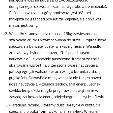
nakręcony wąż na butlę zanurzyć bezpośrednio
domyślanego roztworu – sam to wypróbowałem; działa).
Bańki unoszą się do góry ponieważ gęstość metanu jest
mniejsza od gęstości powietrza. Zapalają się ponieważ
metan jest palny.
Wahadło stanowo kula o masie 25kg zawieszona na
stalowym drucie i przymocowana do sufitu. Poprosiliśmy
nauczyciela by wziął udział w eksperymencie. Wahadło
została wychylone do pozycji “tuż przed nosem
nauczyciela” i swobodnie puszczone. Kamera została
skierowana wprost na przerażoną twarz nauczyciela
patrzącego jak wahadło wraca w jego kierunku z dużą
prędkością. Oczywiście masywna kula nie tknęła nawet
nosa nauczyciela – zasada zachowania energii. Jednak
szybko lecąca kula mogła przyprawić o zwątpienie w
zasadę zachowania energii niejednego nauczyciela fizyki.
Pierścienie dymne. Użyliśmy dużej skrzynki w kształcie
sześcianu o boku 1.4m wykonanej ze sklejki. W jednej