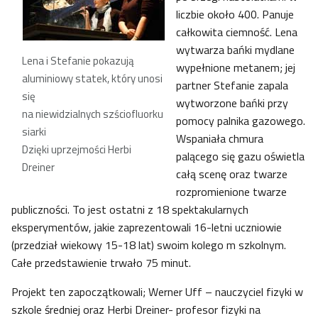
liczbie około 400. Panuje
całkowita ciemność. Lena
wytwarza bańki mydlane
Lena i Stefanie pokazują
wypełnione metanem; jej
aluminiowy statek, który unosi
partner Stefanie zapala
się
wytworzone bańki przy
na niewidzialnych szściofluorku
pomocy palnika gazowego.
siarki
Wspaniała chmura
Dzięki uprzejmości Herbi
palącego się gazu oświetla
Dreiner
całą scenę oraz twarze
rozpromienione twarze
publiczności. To jest ostatni z 18 spektakularnych
eksperymentów, jakie zaprezentowali 16-letni uczniowie
(przedział wiekowy 15-18 lat) swoim kolego m szkolnym.
Całe przedstawienie trwało 75 minut.
Projekt ten zapoczątkowali; Werner Uff – nauczyciel fizyki w
szkole średniej oraz Herbi Dreiner- profesor fizyki na