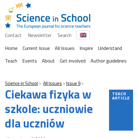
Contact
Newsletter
Search
Home
Current Issue
All Issues
Inspire
Understand
Teach
Events
About
Get involved
Author guidelines
Science in School
All Issues
Issue 9
Ciekawa fizyka w
TEACH
ARTICLE
szkole: uczniowie
dla uczniów