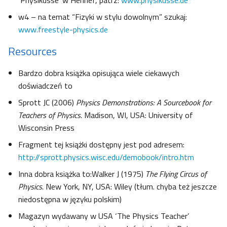
‘Physikusse’ w Hennef, patrz:
www.physikusse.de
w4 – na temat “Fizyki w stylu dowolnym” szukaj:
www.freestyle-physics.de
Resources
Bardzo dobra książka opisująca wiele ciekawych
doświadczeń to
Sprott JC (2006)
Physics Demonstrations: A Sourcebook for
Teachers of Physics.
Madison, WI, USA: University of
Wisconsin Press
Fragment tej książki dostępny jest pod adresem:
http://sprott.physics.wisc.edu/demobook/intro.htm
Inna dobra książka to:Walker J (1975)
The Flying Circus of
Physics
. New York, NY, USA: Wiley (tłum. chyba też jeszcze
niedostępna w języku polskim)
Magazyn wydawany w USA ‘The Physics Teacher’