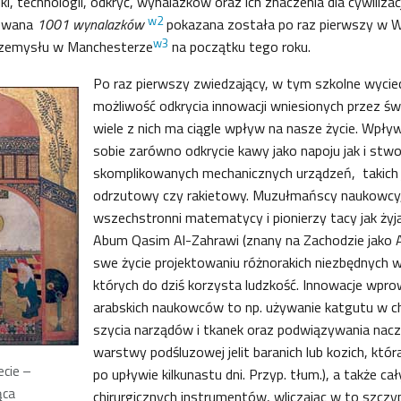
i, technologii, odkryć, wynalazków oraz ich znaczenia dla cywilizac
w2
owana
1001 wynalazków
pokazana została po raz pierwszy w Wie
w3
rzemysłu w Manchesterze
na początku tego roku.
Po raz pierwszy zwiedzający, w tym szkolne wyciecz
możliwość odkrycia innowacji wniesionych przez ś
wiele z nich ma ciągle wpływ na nasze życie. Wpły
sobie zarówno odkrycie kawy jako napoju jak i stwo
skomplikowanych mechanicznych urządzeń, takich 
odrzutowy czy rakietowy. Muzułmańscy naukowcy,
wszechstronni matematycy i pionierzy tacy jak żyj
Abum Qasim Al-Zahrawi (znany na Zachodzie jako Ab
swe życie projektowaniu różnorakich niezbędnych 
których do dziś korzysta ludzkość. Innowacje wpr
arabskich naukowców to np. używanie katgutu w chir
szycia narządów i tkanek oraz podwiązywania nac
warstwy podśluzowej jelit baranich lub kozich, któr
cie –
po upływie kilkunastu dni. Przyp. tłum.), a także c
ąca
chirurgicznych instrumentów, wliczając w to szcz