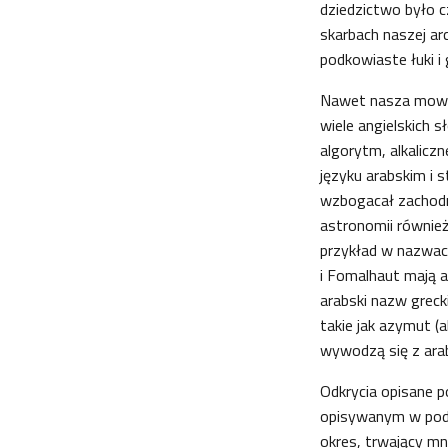
dziedzictwo było c
skarbach naszej arc
podkowiaste łuki i
Nawet nasza mowa z
wiele angielskich 
algorytm, alkalicz
języku arabskim i 
wzbogacał zachodni
astronomii równie
przykład w nazwac
i Fomalhaut mają a
arabski nazw greck
takie jak azymut (al
wywodzą się z ara
Odkrycia opisane p
opisywanym w podrę
okres, trwający mn