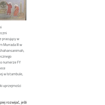
ni
czni
 pracujący w
 Murrada III w
 Shahansanimah,
ecznego
o numerze FY
tece
ej w Istambule,
ęki uprzejmości
ej rozwijać, jeśli