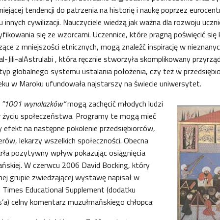
niejącej tendencji do patrzenia na historię i naukę poprzez eurocent
 innych cywilizacji. Nauczyciele wiedzą jak ważna dla rozwoju uczn
yfikowania się ze wzorcami. Uczennice, które pragną poświęcić się 
ce z mniejszości etnicznych, mogą znaleźć inspirację w nieznany
al-Jili-alAstrulabi , która ręcznie stworzyła skomplikowany przyrz
typ globalnego systemu ustalania położenia, czy też w przedsiębior
wieku w Maroku ufundowała najstarszy na świecie uniwersytet.
k
”1001 wynalazków”
mogą zachęcić młodych ludzi
 w życiu społeczeństwa. Programy te mogą mieć
 efekt na następne pokolenie przedsiębiorców,
rów, lekarzy wszelkich społeczności. Obecna
ła pozytywny wpływ pokazując osiągnięcia
ańskiej. W czerwcu 2006 David Bocking, który
ej grupie zwiedzającej wystawę napisał w
u Times Educational Supplement (dodatku
’a) celny komentarz muzułmańskiego chłopca: