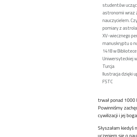
studentów uczący
astronomii wraz z
nauczycielem. Czy
pomiary z astrol
XV-wiecznego pe
manuskryptu o 
1418 w Bibliotece
Uniwersyteckiej 
Turcja
Ilustracja dzięki 
FSTC
trwał ponad 1000 
Powinniśmy zachęc
cywilizacji i jej bo
Słyszałam kiedyś n
uczeniem się o nau