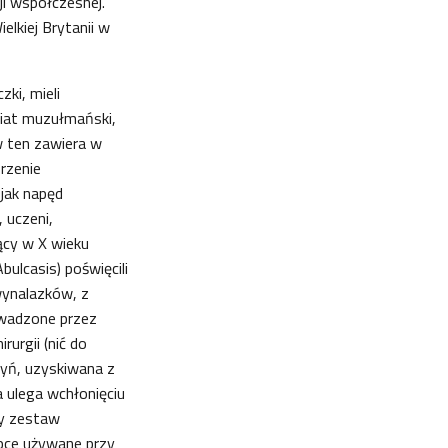
ji współczesnej.
lkiej Brytanii w
ki, mieli
wiat muzułmański,
w ten zawiera w
rzenie
jak napęd
 uczeni,
ący w X wieku
ulcasis) poświęcili
wynalazków, z
owadzone przez
urgii (nić do
zyń, uzyskiwana z
a ulega wchłonięciu
ały zestaw
ypce używane przy