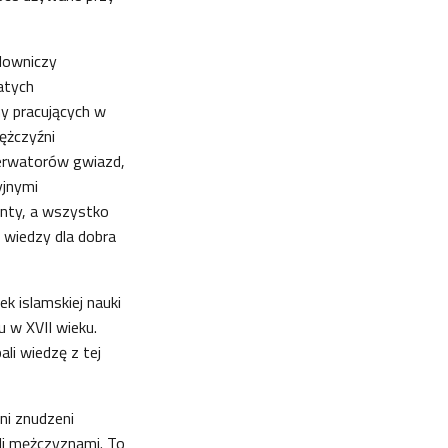
lowniczy
atych
ny pracujących w
ężczyźni
serwatorów gwiazd,
yjnymi
nty, a wszystko
 wiedzy dla dobra
ek islamskiej nauki
 w XVII wieku.
li wiedzę z tej
ni znudzeni
li mężczyznami. To