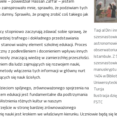
iele – powiedział Hassan Zaffar – jestem
 zainspirowało mnie, sprawiło, że podziwiam tych
ch dumny. Sprawiło, że pragnę zrobić coś takiego jak
Taqi al Din i in
tycy stopniowo zaczynają zdawać sobie sprawę, że
szesnastowie
bardziej trafnego i dokładnego przedstawiania
astronomowie
ra stanowi ważny element szkolnej edukacji. Proces
obserwatorium
czny z podkreśleniem i docenieniem wpływu innych
Istambule. Z
wniosły znaczącą wiedzę w zamierzchłej przeszłości.
szesnastowi
em dla ludzi zajmujących się rozwojem nauki,
manuskryptu 
 metody włączenia tych informacji w główny nurt
1404 w Biblio
zących się nauk ścisłych.
Uniwersytecki
zieciom spójnego, zrównoważonego spojrzenia na
Turcja
tem edukacji jest fundamentalne dla podtrzymania
Ilustracja dzi
łistnienia różnych kultur w naszym
FSTC
rzejście w stronę bardziej zrównoważonego
rię nauki jest krokiem we właściwym kierunku. Uczniowie będą się lepi