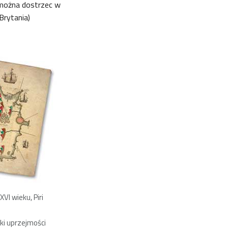
 można dostrzec w
Brytania)
VI wieku, Piri
ęki uprzejmości