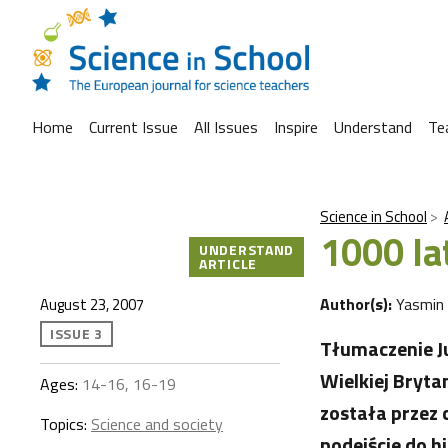
Home
Current Issue
All Issues
Inspire
Understand
Te
Science in School
1000 la
UNDERSTAND
ARTICLE
Author(s):
Yasmin
August 23, 2007
ISSUE 3
Tłumaczenie J
Wielkiej Bryta
Ages:
14-16, 16-19
została przez
Topics:
Science and society
podejście do hi