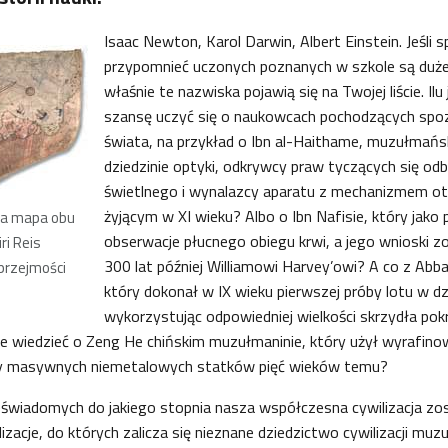
Isaac Newton, Karol Darwin, Albert Einstein. Jeśli 
przypomnieć uczonych poznanych w szkole są duże
właśnie te nazwiska pojawią się na Twojej liście. Il
szansę uczyć się o naukowcach pochodzących spo
świata, na przykład o Ibn al-Haithame, muzułma
dziedzinie optyki, odkrywcy praw tyczących się odb
świetlnego i wynalazcy aparatu z mechanizmem 
żyjącym w XI wieku? Albo o Ibn Nafisie, który jako 
ła mapa obu
obserwacje płucnego obiegu krwi, a jego wnioski z
ri Reis
300 lat później Williamowi Harvey’owi? A co z Abb
uprzejmości
który dokonał w IX wieku pierwszej próby lotu w dzi
wykorzystując odpowiedniej wielkości skrzydła pok
zie wiedzieć o Zeng He chińskim muzułmaninie, który użył wyrafino
oty masywnych niemetalowych statków pięć wieków temu?
nieświadomych do jakiego stopnia nasza współczesna cywilizacja 
izacje, do których zalicza się nieznane dziedzictwo cywilizacji muz