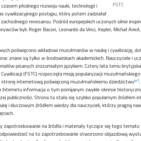
FSTC
czasem płodnego rozwoju nauki, technologii i
czas cywilizacyjnego postępu, który potem zadziałał
la zachodniego renesansu. Pośród europejskich uczonych silnie insp
ywców byli: Roger Bacon, Leonardo da Vinci, Kepler, Michał Anioł,
wych poświęcono wkładowi muzułmanów w naukę i cywilizację, d
 prac znane są tylko w środowiskach akademickich. Nauczyciele i ucz
iałów pisanych zrozumiałym językiem. Cztery lata temu brytyjska
 i Cywilizacji (FSTC) rozpoczęła misję popularyzacji muzułmańskie
w1
ez stronę internetową poświęconą muzułmańskiemu dziedzictwu
u Internetu informacja o tym pomijanym zwykle okresie historycz
zej publiczności. Strona ta stała się szybko popularnym źródłem in
 i kluczowym źródłem wiedzy dla nauczycieli, którzy pragną nawi
ęciach.
y zapotrzebowanie na źródła i materiały tyczące się tego tematu
 odpowiedzieć na to zapotrzebowanie stworzono objazdową wys