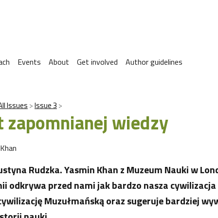
ach
Events
About
Get involved
Author guidelines
All Issues
Issue 3
t zapomnianej wiedzy
 Khan
ustyna Rudzka. Yasmin Khan z Muzeum Nauki w Lond
nii odkrywa przed nami jak bardzo nasza cywilizac
 cywilizację Muzułmańską oraz sugeruje bardziej w
storii nauki.