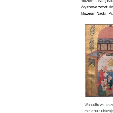
muzułmańskiej nauk
Wystawa zatytuł
Muzeum Nauki i P
Wahadło w mecze
miniatura ukazuj