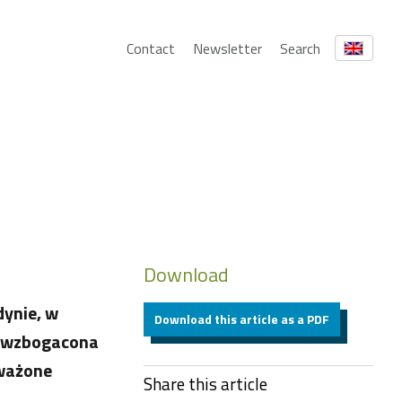
Contact
Newsletter
Search
Download
ynie, w
Download this article as a PDF
ja wzbogacona
yważone
Share this article