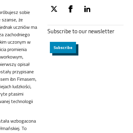
spróbujesz sobie
twitter
facebook
linkedin
 szanse, że
u jednak uczniów ma
Subscribe to our
newsletter
za zachodniego
ńskim uczonym w
Subscribe
icia promienia
otworkowym,
pierwszy opisał
ostały przypisane
asem ibn Firnasem,
ejach ludzkości,
ryte ptasimi
wanej technologii
została wzbogacona
ułmańskiej. To