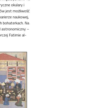
ryczne okulary i
iów jest możliwość
karierze naukowej,
ch bohaterkach. Na
ąd astronomiczny –
czej Fatimie al-