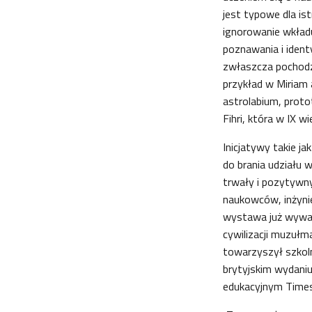
jest typowe dla ist
ignorowanie wkładu
poznawania i ident
zwłaszcza pochodzą
przykład w Miriam 
astrolabium, proto
Fihri, która w IX 
Inicjatywy takie ja
do brania udziału
trwały i pozytywny
naukowców, inżynie
wystawa już wywar
cywilizacji muzułm
towarzyszył szkoln
brytyjskim wydani
edukacyjnym Times