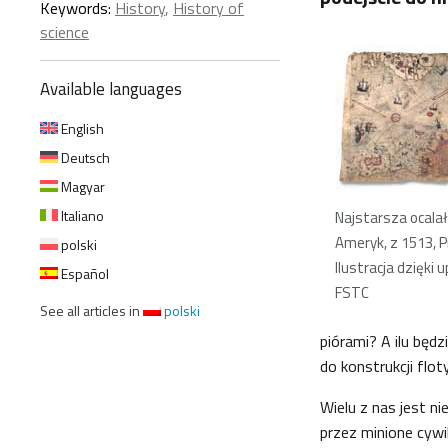
Keywords:
History
,
History of
science
Available languages
English
Deutsch
Magyar
Italiano
Najstarsza ocala
Ameryk, z 1513, Pi
polski
Ilustracja dzięki 
Español
FSTC
See all articles in
polski
piórami? A ilu będ
do konstrukcji fl
Wielu z nas jest 
przez minione cywil