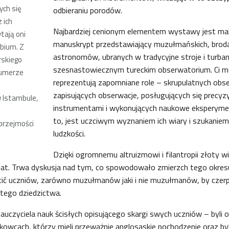
ch się
odbieraniu porodów.
 ich
Najbardziej cenionym elementem wystawy jest ma
tają oni
manuskrypt przedstawiający muzułmańskich, brod
abium. Z
astronomów, ubranych w tradycyjne stroje i turba
rskiego
szesnastowiecznym tureckim obserwatorium. Ci m
numerze
reprezentują zapomniane role – skrupulatnych ob
zapisujących obserwacje, posługujących się precyz
w Istambule,
instrumentami i wykonujących naukowe eksperyme
to, jest uczciwym wyznaniem ich wiary i szukaniem
uprzejmości
ludzkości.
Dzięki ogromnemu altruizmowi i filantropii złoty wi
lat. Trwa dyskusja nad tym, co spowodowało zmierzch tego okresu
ić uczniów, zarówno muzułmanów jaki i nie muzułmanów, by czerpa
gatego dziedzictwa.
auczyciela nauk ścisłych opisującego skargi swych uczniów – byli o
kowcach, którzy mieli przeważnie anglosaskie pochodzenie oraz by