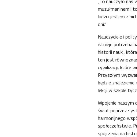
„To nauczyło nas w
muzułmaninem i to
ludzi i jestem z ni
oni.”
Nauczyciele i poli
istnieje potrzeba 
historii nauki, któ
ten jest równozna
cywilizacji, które 
Przyszłym wyzwani
będzie znalezienie
lekcji w szkole tyc
Wpojenie naszym d
świat poprzez sys
harmonijnego wspó
społeczeństwie. P
spojrzenia na histo