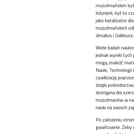
muzułmańskim był 
inżynierii, był to 
jako katalizator d
muzułmańskich odkr
Vesalius i Galileusz.
Wiele badań nauko
jednak wyniki tych
mogą znaleźć mater
Nauki, Technologii
cywilizację poprz
dzięki pośrednictw
dostępna dla szers
muzułmanów w naukę
nauki na swoich zaj
Po założeniu stron
gwałtownie. Żeby