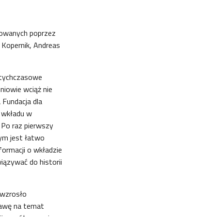
irowanych poprzez
 Kopernik, Andreas
otychczasowe
niowie wciąż nie
 Fundacja dla
go wkładu w
. Po raz pierwszy
nym jest łatwo
formacji o wkładzie
ązywać do historii
 wzrosło
tawę na temat