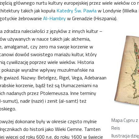
zęścią głównego nurtu kultury europejskiej przez wiele wieków co
hitektury takich jak kopuła
Katedry Św. Pawła
w Londynie (Wielka 
 gotyckie żebrowanie
Al-Hambry
w Grenadzie (Hiszpania).
dradza naleciałości z języków z innych kultur –
słów używanych w nauce takich jak: alchemia,
ne, amalgamat, czy zero ma swoje korzenie w
stanowi dowód swoistego mariażu kultur, który
ą cywilizację poprzez wiele wieków. Historia
ż pokazuje wyraźne wpływy muzułmańskie na
h gwiazd. Nazwy: Betelgez, Rigel, Vega, Adebaraan
rabskie korzenie, bądź też są tłumaczeniami na
ich nadanych przez Ptolemeusza. Inne terminy
-sumut), nadir (nazir) i zenit (al-samt) też
bskiego.
Mapa Cypru z X
owyżej dokonane były w okresie często mylnie
Reis
cznikach do historii jako Wieki Ciemne. Tamten
Ilustracja dzi
iej więcej od roku 600 n.e. do roku 1600 w świecie