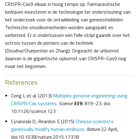
CRISPR-Cas9 elkaar in hoog tempo op. Farmaceutische
bedrijven investeren in de technologie ter ondersteuning van
het onderzoek voor de ontwikkeling van geneesmiddelen.
Technische onvolkomenheden worden aangepakt en
verbeterd. Er is ondertussen een felle strijd gaande over het
octrooi tussen de pioniers van de techniek
(Doudna/Charpentier en Zhang). Ongeacht de uitkomst
daarvan is de gigantische opkomst van CRISPR–Cas9 nog
maar net begonnen.
References
Cong L et al. (2013)
Multiplex genome engineering using
CRISPR/Cas systems.
Science
339
: 819–23. doi:
10.1126/science.123
Cyranoski D, Reardon S (2015)
Chinese scientists
genetically modify human embryos.
Nature
22 April,
doi:10.1038/nature.2015.17378