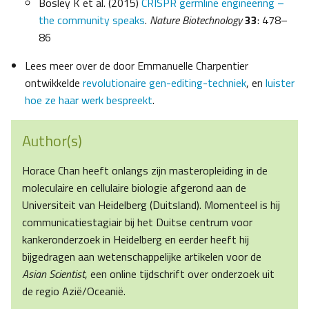
Bosley K et al. (2015)
CRISPR germline engineering ­–
the community speaks
.
Nature Biotechnology
33
: 478­–
86
Lees meer over de door Emmanuelle Charpentier
ontwikkelde
revolutionaire gen-editing-techniek
, en
luister
hoe ze haar werk bespreekt
.
Author(s)
Horace Chan heeft onlangs zijn masteropleiding in de
moleculaire en cellulaire biologie afgerond aan de
Universiteit van Heidelberg (Duitsland). Momenteel is hij
communicatiestagiair bij het Duitse centrum voor
kankeronderzoek in Heidelberg en eerder heeft hij
bijgedragen aan wetenschappelijke artikelen voor de
Asian Scientist
, een online tijdschrift over onderzoek uit
de regio Azië/Oceanië.