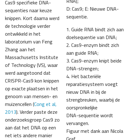
RNA);
Cas9 specifieke DNA-
D: Cas9;
E: Nieuwe DNA-
sequenties naar keuze
sequentie.
knippen. Kort daarna werd
de technologie verder
1. Guide RNA bindt zich aan
ontwikkeld in het
doelsequentie van DNA;
laboratorium van Feng
2. Cas9-enzym bindt zich
Zhang aan het
aan guide RNA;
Massachusetts Institute
3. Cas9-enzym knipt beide
of Technology (VS), waar
DNA-strengen;
werd aangetoond dat
4. Het bacteriële
CRISPR-Cas9 kon knippen
reparatiesysteem voegt
op exacte plaatsen in het
nieuw DNA in bij de
genoom van mensen- en
strengbreuken, waarbij de
muizencellen (
Cong et al,
oorspronkelijke
2013
). Verder paste deze
DNA-sequentie wordt
onderzoeksgroep Cas9 zo
vervangen.
aan dat het DNA op een
Figuur met dank aan Nicola
net iets andere manier
Graf