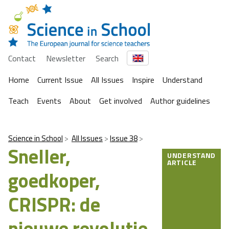
Contact
Newsletter
Search
Home
Current Issue
All Issues
Inspire
Understand
Teach
Events
About
Get involved
Author guidelines
Science in School
All Issues
Issue 38
Sneller,
UNDERSTAND
ARTICLE
goedkoper,
CRISPR: de
nieuwe revolutie