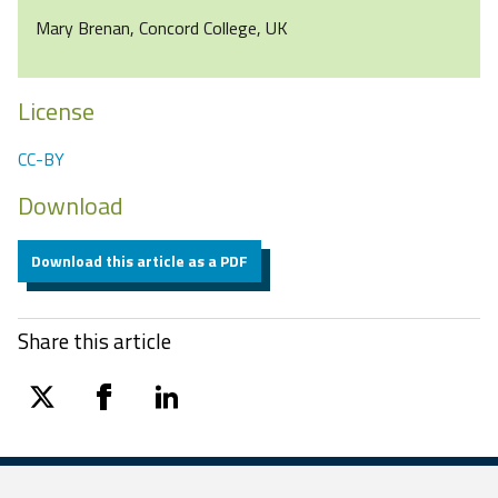
Mary Brenan, Concord College, UK
License
CC-BY
Download
Download this article as a PDF
Share this article
twitter
facebook
linkedin