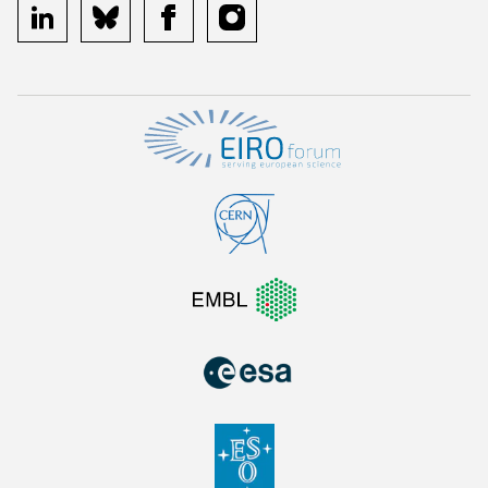
linkedin
bluesky
facebook
instagram