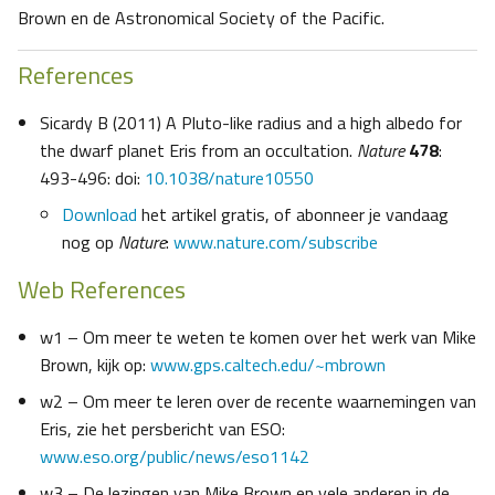
Brown en de Astronomical Society of the Pacific.
References
Sicardy B (2011) A Pluto-like radius and a high albedo for
the dwarf planet Eris from an occultation.
Nature
478
:
493-496: doi:
10.1038/nature10550
Download
het artikel gratis, of abonneer je vandaag
nog op
Nature
:
www.nature.com/subscribe
Web References
w1 – Om meer te weten te komen over het werk van Mike
Brown, kijk op:
www.gps.caltech.edu/~mbrown
w2 – Om meer te leren over de recente waarnemingen van
Eris, zie het persbericht van ESO:
www.eso.org/public/news/eso1142
w3 – De lezingen van Mike Brown en vele anderen in de