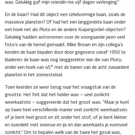
was. Gelukkig gaf mijn vriendin me vijf dagen verlenging.”
En de baan? Had dit object een cirkelvormige baan, zoals de
massieve planeten? Of had het een langgerekte baan onder
een hoek net als Pluto en de andere Kuipergordel-objecten?
Gelukkig hadden astronomen over de voorgaande jaren veel
foto’s van de hemel gemaakt. Mike Brown en zijn collega’s
konden de baan bepalen door door gegevens vanaf 1950 te
bladeren: de baan was nog langgerekter dan die van Pluto,
onder een hoek van 45° met de banen van de acht zwaardere
planeten in het zonnestelsel.
Toen keerden ze weer terug naar het vraagstuk van de
grootte. Het feit dat het helder was – veel zonlicht
weerkaatste – suggereerde dat het groot was. “Maar je kunt
op twee heel verschillende manier veel zonlicht weerkaatsen:
of je bent heel groot en zit onder het stof, of je bent kleiner
en overdekt met sneeuw en ijs en dan weerkaats je evenveel
zonlicht.” Om te bepalen welk van de twee het geval was,