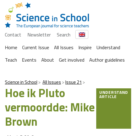
Contact
Newsletter
Search
Home
Current Issue
All Issues
Inspire
Understand
Teach
Events
About
Get involved
Author guidelines
Science in School
All Issues
Issue 21
Hoe ik Pluto
UNDERSTAND
ARTICLE
vermoordde: Mike
Brown