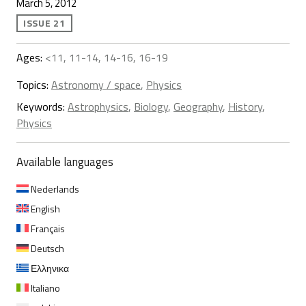
March 5, 2012
ISSUE 21
Ages:
<11, 11-14, 14-16, 16-19
Topics:
Astronomy / space
,
Physics
Keywords:
Astrophysics
,
Biology
,
Geography
,
History
,
Physics
Available languages
Nederlands
English
Français
Deutsch
Ελληνικα
Italiano