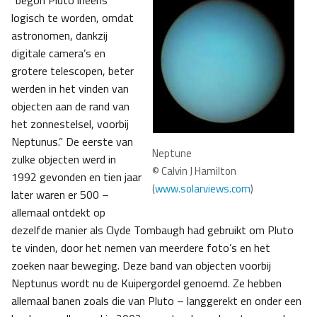
“begon Pluto ineens
logisch te worden, omdat
astronomen, dankzij
digitale camera’s en
grotere telescopen, beter
werden in het vinden van
objecten aan de rand van
het zonnestelsel, voorbij
Neptunus.” De eerste van
Neptune
zulke objecten werd in
© Calvin J Hamilton
1992 gevonden en tien jaar
(
www.solarviews.com
)
later waren er 500 –
allemaal ontdekt op
dezelfde manier als Clyde Tombaugh had gebruikt om Pluto
te vinden, door het nemen van meerdere foto’s en het
zoeken naar beweging. Deze band van objecten voorbij
Neptunus wordt nu de Kuipergordel genoemd. Ze hebben
allemaal banen zoals die van Pluto – langgerekt en onder een