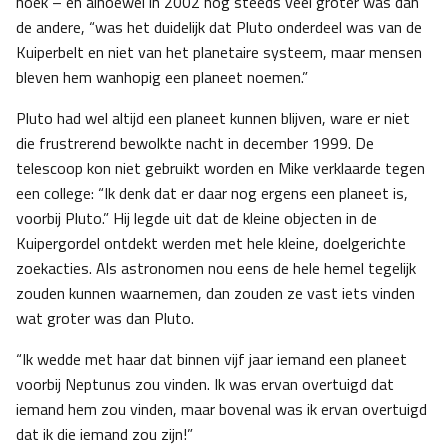
hoek – en alhoewel in 2002 nog steeds veel groter was dan
de andere, “was het duidelijk dat Pluto onderdeel was van de
Kuiperbelt en niet van het planetaire systeem, maar mensen
bleven hem wanhopig een planeet noemen.”
Pluto had wel altijd een planeet kunnen blijven, ware er niet
die frustrerend bewolkte nacht in december 1999. De
telescoop kon niet gebruikt worden en Mike verklaarde tegen
een college: “Ik denk dat er daar nog ergens een planeet is,
voorbij Pluto.” Hij legde uit dat de kleine objecten in de
Kuipergordel ontdekt werden met hele kleine, doelgerichte
zoekacties. Als astronomen nou eens de hele hemel tegelijk
zouden kunnen waarnemen, dan zouden ze vast iets vinden
wat groter was dan Pluto.
“Ik wedde met haar dat binnen vijf jaar iemand een planeet
voorbij Neptunus zou vinden. Ik was ervan overtuigd dat
iemand hem zou vinden, maar bovenal was ik ervan overtuigd
dat ik die iemand zou zijn!”