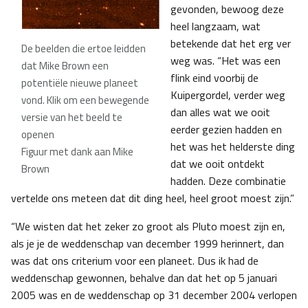
gevonden, bewoog deze
heel langzaam, wat
betekende dat het erg ver
De beelden die ertoe leidden
weg was. “Het was een
dat Mike Brown een
flink eind voorbij de
potentiële nieuwe planeet
Kuipergordel, verder weg
vond. Klik om een bewegende
dan alles wat we ooit
versie van het beeld te
eerder gezien hadden en
openen
het was het helderste ding
Figuur met dank aan Mike
dat we ooit ontdekt
Brown
hadden. Deze combinatie
vertelde ons meteen dat dit ding heel, heel groot moest zijn.”
“We wisten dat het zeker zo groot als Pluto moest zijn en,
als je je de weddenschap van december 1999 herinnert, dan
was dat ons criterium voor een planeet. Dus ik had de
weddenschap gewonnen, behalve dan dat het op 5 januari
2005 was en de weddenschap op 31 december 2004 verlopen