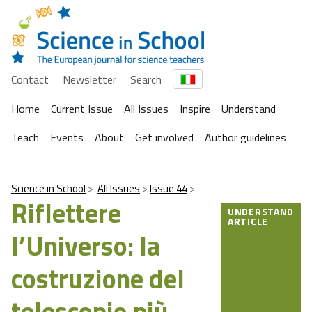
Contact
Newsletter
Search
Home
Current Issue
All Issues
Inspire
Understand
Teach
Events
About
Get involved
Author guidelines
Science in School
All Issues
Issue 44
Riflettere
UNDERSTAND
ARTICLE
l’Universo: la
costruzione del
telescopio più