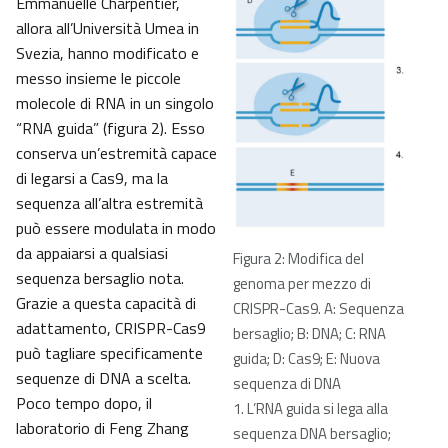
Emmanuelle Charpentier,
allora all’Università Umea in
Svezia, hanno modificato e
messo insieme le piccole
molecole di RNA in un singolo
“RNA guida” (figura 2). Esso
conserva un’estremità capace
di legarsi a Cas9, ma la
sequenza all’altra estremità
può essere modulata in modo
da appaiarsi a qualsiasi
Figura 2: Modifica del
sequenza bersaglio nota.
genoma per mezzo di
Grazie a questa capacità di
CRISPR-Cas9. A: Sequenza
adattamento, CRISPR-Cas9
bersaglio; B: DNA; C: RNA
può tagliare specificamente
guida; D: Cas9; E: Nuova
sequenze di DNA a scelta.
sequenza di DNA
Poco tempo dopo, il
1. L’RNA guida si lega alla
laboratorio di Feng Zhang
sequenza DNA bersaglio;