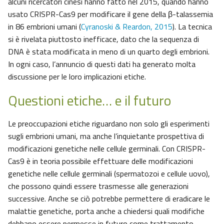
alcuni ricercatori cinesi hanno fatto nel 2015, quando hanno
usato CRISPR-Cas9 per modificare il gene della β-talassemia
in 86 embrioni umani (
Cyranoski & Reardon, 2015
). La tecnica
si è rivelata piuttosto inefficace, dato che la sequenza di
DNA è stata modificata in meno di un quarto degli embrioni.
In ogni caso, l’annuncio di questi dati ha generato molta
discussione per le loro implicazioni etiche.
Questioni etiche… e il futuro
Le preoccupazioni etiche riguardano non solo gli esperimenti
sugli embrioni umani, ma anche l’inquietante prospettiva di
modificazioni genetiche nelle cellule germinali. Con CRISPR-
Cas9 è in teoria possibile effettuare delle modificazioni
genetiche nelle cellule germinali (spermatozoi e cellule uovo),
che possono quindi essere trasmesse alle generazioni
successive. Anche se ciò potrebbe permettere di eradicare le
malattie genetiche, porta anche a chiedersi quali modifiche
debbano essere permesse in futuro come trattamento