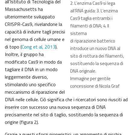
all’Istituto di Tecnologia del
2. L’enzima Cas9 si lega
Massachusetts ha
all’RNA guida: 3. L’enzima
ulteriormente sviluppato
Cas9 taglia entrambi i
CRISPR-Cas9, rivelandone la
filamenti di DNA; 4. Il
capacità di indurre tagli precisi
sistema
nel genoma di cellule umane e
di riparazione batterico
di topo (
Cong et al, 2013
).
introduce un nuovo DNA al
Inoltre, il gruppo ha
sito di rottura dei filamenti,
modificato Cas9 in modo da
sostituendo la sequenza di
tagliare il DNA in un modo
DNA originale.
leggermente diverso,
Immagine per gentile
stimolando uno specifico
concessione di Nicola Graf
meccanismo di riparazione del
DNA nelle cellule. Ciò significa che i ricercatori sono riusciti ad
inserire con successo una nuova sequenza di DNA
precisamente nel sito di taglio, sostituendo la sequenza di
origine (figura 2).
Grazie a questi sforzi pioneristici, un argomento di nicchia