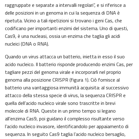
raggruppate e separate a intervalli regolari”, e si riferisce a
delle posizioni in un genoma in cui la sequenza di DNA è
ripetuta. Vicino a tali ripetizioni si trovano i geni Cas, che
codificano per importanti enzimi del sistema. Uno di questi,
Cas9, è una nucleasi, ossia un enzima che taglia gli acidi
nucleici (DNA o RNA).
Quando un virus attacca un batterio, inietta in esso il suo
acido nucleico. Il batterio risponde producendo enzimi Cas, per
tagliare pezzi del genoma virale e incorporarli nel proprio
genoma alla posizione CRISPR (figura 1). Ciò fornisce al
batterio una vantaggiosa immunità acquisita: al successivo
attacco della stessa specie di virus, la sequenza CRISPR e
quella dell’acido nucleico virale sono trascritte in brevi
molecole di RNA. Queste in un primo tempo si legano
all’enzima Cas9, poi guidano il complesso risultante verso
l’acido nucleico invasore, identificandolo per appaiamento di
sequenza. In seguito Cas9 taglia l’acido nucleico bersaglio,