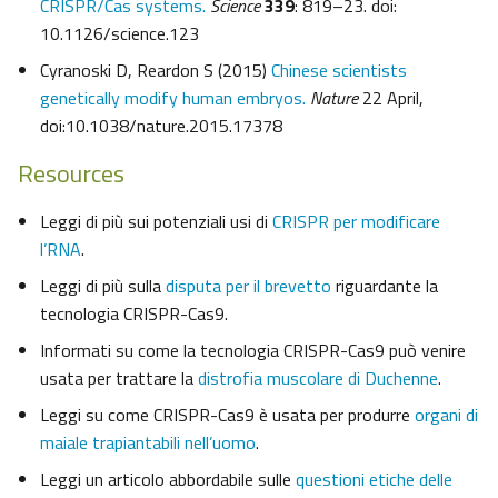
CRISPR/Cas systems.
Science
339
: 819–23. doi:
10.1126/science.123
Cyranoski D, Reardon S (2015)
Chinese scientists
genetically modify human embryos.
Nature
22 April,
doi:10.1038/nature.2015.17378
Resources
Leggi di più sui potenziali usi di
CRISPR per modificare
l’RNA
.
Leggi di più sulla
disputa per il brevetto
riguardante la
tecnologia CRISPR-Cas9.
Informati su come la tecnologia CRISPR-Cas9 può venire
usata per trattare la
distrofia muscolare di Duchenne
.
Leggi su come CRISPR-Cas9 è usata per produrre
organi di
maiale trapiantabili nell’uomo
.
Leggi un articolo abbordabile sulle
questioni etiche delle