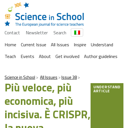
Contact
Newsletter
Search
Home
Current Issue
All Issues
Inspire
Understand
Teach
Events
About
Get involved
Author guidelines
Science in School
All Issues
Issue 38
Più veloce, più
UNDERSTAND
ARTICLE
economica, più
incisiva. È CRISPR,
la nuova