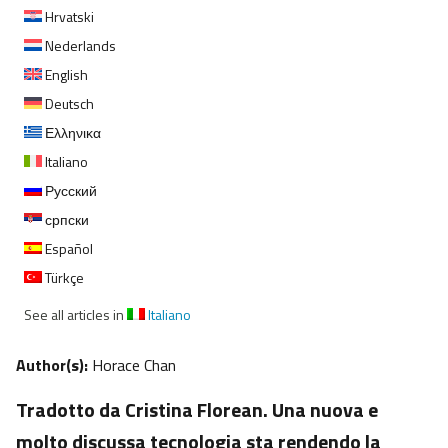
Hrvatski
Nederlands
English
Deutsch
Ελληνικα
Italiano
Русский
српски
Español
Türkçe
See all articles in
Italiano
Author(s):
Horace Chan
Tradotto da Cristina Florean. Una nuova e
molto discussa tecnologia sta rendendo la