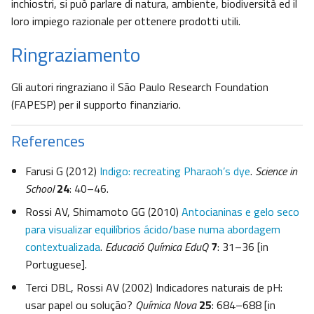
inchiostri, si può parlare di natura, ambiente, biodiversità ed il
loro impiego razionale per ottenere prodotti utili.
Ringraziamento
Gli autori ringraziano il São Paulo Research Foundation
(FAPESP) per il supporto finanziario.
References
Farusi G (2012)
Indigo: recreating Pharaoh’s dye
.
Science in
School
24
: 40–46.
Rossi AV, Shimamoto GG (2010)
Antocianinas e gelo seco
para visualizar equilíbrios ácido/base numa abordagem
contextualizada
.
Educació Química EduQ
7
: 31–36 [in
Portuguese].
Terci DBL, Rossi AV (2002) Indicadores naturais de pH:
usar papel ou solução?
Química Nova
25
: 684–688 [in