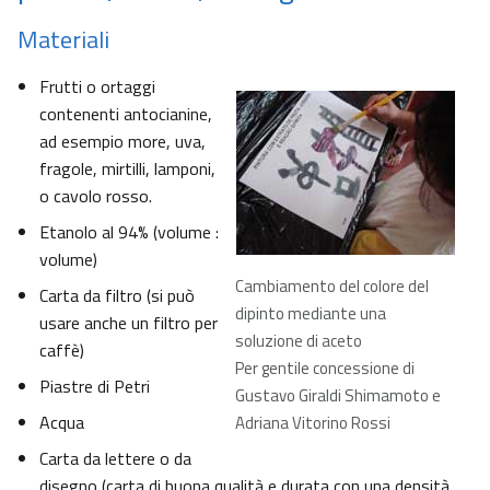
Materiali
Frutti o ortaggi
contenenti antocianine,
ad esempio more, uva,
fragole, mirtilli, lamponi,
o cavolo rosso.
Etanolo al 94% (volume :
volume)
Cambiamento del colore del
Carta da filtro (si può
dipinto mediante una
usare anche un filtro per
soluzione di aceto
caffè)
Per gentile concessione di
Piastre di Petri
Gustavo Giraldi Shimamoto e
Acqua
Adriana Vitorino Rossi
Carta da lettere o da
disegno (carta di buona qualità e durata con una densità