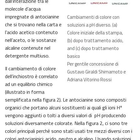
dall’interazione tra le
molecole d’acqua
impregnate di antocianine
Cambiamenti di colore con
che si trovano nella carta e
soluzioni a pH diverso. (a)
l’acido acetico contenuto
Colore iniziale della stampa,
nell’aceto, o le sostanze
(b) dopo trattamento acido,
alcaline contenute nel
and (c) dopo trattamento
detergente multiuso.
basico
Per gentile concessione di
Il cambiamento di colore
Gustavo Giraldi Shimamoto e
dell’inchiostro è correlato
Adriana Vitorino Rossi
ad un equilibrio chimico
(illustrato in forma
semplificata nella figura 2). Le antocianine sono composti
+
organici che portano alcuni sostituenti ai quali gli ioni H
vengono aggiunti o tolti a diversi valori di pH producendo
soluzioni diversamente colorate. Nella figura 2, ci sono tre
colori principali perché sono stati usati tre mezzi diversi con i
colori antocianinici: acido, neutro e alcalino. Usando soluzioni