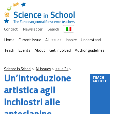
Contact
Newsletter
Search
Home
Current Issue
All Issues
Inspire
Understand
Teach
Events
About
Get involved
Author guidelines
Science in School
All Issues
Issue 31
Un’introduzione
TEACH
ARTICLE
artistica agli
inchiostri alle
antocianine