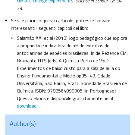
climate change experiments
.
Science in School
12
: 34–
39.
Se vi è piaciuto questo articolo, potreste trovare
interessanti i seguenti capitoli del libro:
Salamão AA, et al (2010) Jogo pedagógico que explora
a propriedade indicadora de pH de extratos de
antocianinas de espécies brasileiras. In de Rezende CM,
Braibante HTS (eds) A Química Perto de Você –
Experimentos de baixo custo para a sala de aula do
Ensino Fundamental e Médio pp35–43. Cidade
Universitária, São Paulo, Brazil: Sociedade Brasileira de
Química. ISBN: 9788564099005 [in Portoghese].
Questo ebook è disponibile gratuitamente per il
download
.
Author(s)