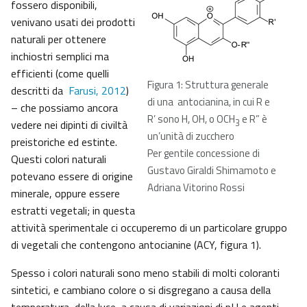
fossero disponibili,
venivano usati dei prodotti
naturali per ottenere
inchiostri semplici ma
efficienti (come quelli
Figura 1: Struttura generale
descritti da
Farusi, 2012
)
di una antocianina, in cui R e
– che possiamo ancora
R’ sono H, OH, o OCH
e R” è
vedere nei dipinti di civiltà
3
un’unità di zucchero
preistoriche ed estinte.
Per gentile concessione di
Questi colori naturali
Gustavo Giraldi Shimamoto e
potevano essere di origine
Adriana Vitorino Rossi
minerale, oppure essere
estratti vegetali; in questa
attività sperimentale ci occuperemo di un particolare gruppo
di vegetali che contengono antocianine (ACY, figura 1).
Spesso i colori naturali sono meno stabili di molti coloranti
sintetici, e cambiano colore o si disgregano a causa della