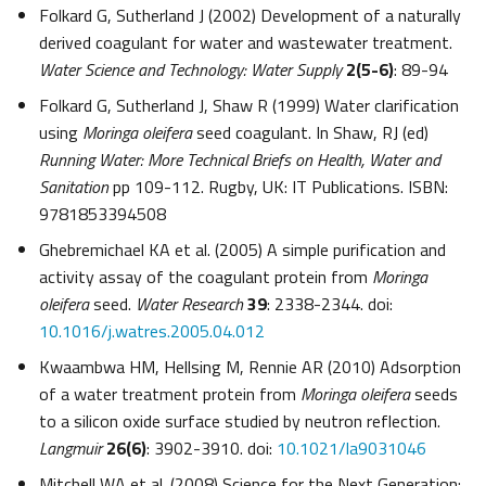
Folkard G, Sutherland J (2002) Development of a naturally
derived coagulant for water and wastewater treatment.
Water Science and Technology: Water Supply
2(5-6)
: 89-94
Folkard G, Sutherland J, Shaw R (1999) Water clarification
using
Moringa oleifera
seed coagulant. In Shaw, RJ (ed)
Running Water: More Technical Briefs on Health, Water and
Sanitation
pp 109-112. Rugby, UK: IT Publications. ISBN:
9781853394508
Ghebremichael KA et al. (2005) A simple purification and
activity assay of the coagulant protein from
Moringa
oleifera
seed.
Water Research
39
: 2338-2344. doi:
10.1016/j.watres.2005.04.012
Kwaambwa HM, Hellsing M, Rennie AR (2010) Adsorption
of a water treatment protein from
Moringa oleifera
seeds
to a silicon oxide surface studied by neutron reflection.
Langmuir
26(6)
: 3902-3910. doi:
10.1021/la9031046
Mitchell WA et al. (2008) Science for the Next Generation: