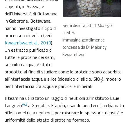
Uppsala, in Svezia, e
dell’Università di Botswana
in Gaborone, Botswana,
Semi disidratati di
Moringa
hanno investigato il tipo di
oleifera
processo coinvolto (vedi
Immagine gentilmente
Kwaambwa et al., 2010
).
concessa da Dr Majority
Un estratto purificato di
Kwaambwa
tutte le proteine dei semi,
solubili in acqua, è stato
prodotto al fine di studiare come le proteine sono adsorbite
all’interfaccia acqua e silice (diossido di silicio, SiO
), modello
2
per l’interfaccia tra acqua e particelle minerali.
Il team ha utilizzato un raggio di neutroni all’Instituto Laue
w2
Langevin
a Grenoble, Francia, usando una tecnica chiamata
riflettometria a neutroni, per misurare lo spessore, densità e
uniformità dello strato di proteine formato.