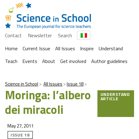
Contact
Newsletter
Search
Home
Current Issue
All Issues
Inspire
Understand
Teach
Events
About
Get involved
Author guidelines
Science in School
All Issues
Issue 18
Moringa: l’albero
UNDERSTAND
ARTICLE
dei miracoli
May 27, 2011
ISSUE 18