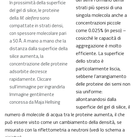
In prossimità della superficie
strati più spessi di una
del gel di silice, le proteine
singola molecola anche a
della
M. oleifera
sono
concentrazioni piccole
compattate in strati densi,
come 0.025% (in peso) –
con spessore molecolare pari
cosicché le capacità di
a 50 Å. A mano a mano che la
aggregazione è molto
distanza dalla superficie della
efficiente. La superficie
silice aumenta, la
dello strato è
concentrazione delle proteine
particolarmente liscia,
adsorbite decresce
sebbene l’arrangiamento
rapidamente. Cliccare
delle proteine dei semi non
sull’immagine per ingrandirla
sia uniforme:
Immagine gentilmente
allontanandosi dalla
concessa da Maja Hellsing
superficie del gel di silice, il
numero di molecole di acqua tra le proteine aumenta, il che
può essere visto come un cambiamento della densità, se
misurato con la riflettometria a neutroni (vedi lo schema a