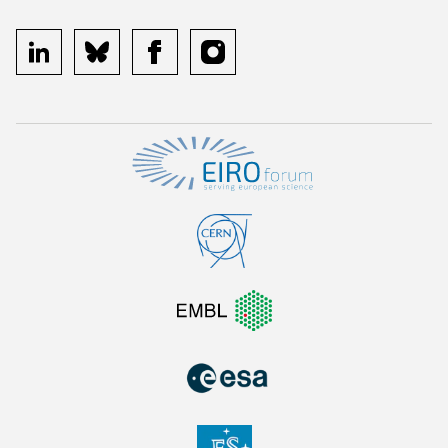
linkedin
bluesky
facebook
instagram