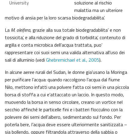
soluzione al rischio
University
malattia ma un ulteriore
motivo di ansia per la loro scarsa biodegradabilita’.
La
M. oleifera
, grazie alla sua totale biodegradabilita’ e non
tossicita’, e alla riduzione del grado di torbidita’, contenuto di
argilla e conta microbica dell’acqua trattata, puo’
rappresentare coi suoi semi una valida alternativa all’uso dei
sali di alluminio (vedi
Ghebremichael et al., 2005
).
In alcune aeree rurali del Sudan, le donne gia’usano la Moringa
per purificare l’acqua: quando raccolgono l’acqua dal fiume
Nilo, mettono infatti una polvere fatta coi semi in una piccola
borsa di stoffa a cui e’attaccato un laccio. In questo modo,
muovendo la borsa in senso circolare, creano un vortice nel
secchio affinché le particelle fini e i batteri flocculino con la
polevere dei semi dell’albero, sedimentando sul fondo. Per
poterla bere, l’acqua deve essere ulteriormente sanitizzata –
sia bollendo, oppure filtrandola attraverso della sabbia o