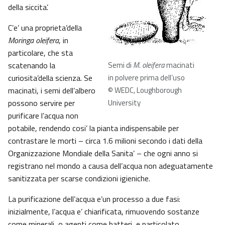
della siccita’.
C’e’ una proprieta’della
Moringa oleifera
, in
particolare, che sta
scatenando la
Semi di
M. oleifera
macinati
curiosita’della scienza. Se
in polvere prima dell’uso
macinati, i semi dell’albero
© WEDC, Loughborough
possono servire per
University
purificare l’acqua non
potabile, rendendo cosi’ la pianta indispensabile per
contrastare le morti – circa 1.6 milioni secondo i dati della
Organizzazione Mondiale della Sanita’ – che ogni anno si
registrano nel mondo a causa dell’acqua non adeguatamente
sanitizzata per scarse condizioni igieniche.
La purificazione dell’acqua e’un processo a due fasi:
inizialmente, l’acqua e’ chiarificata, rimuovendo sostanze
come minerali, o agenti come batteri, e particolato