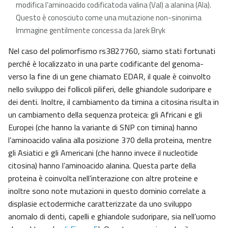
modifica l’aminoacido codificatoda valina (Val) a alanina (Ala).
Questo è conosciuto come una mutazione non-sinonima
Immagine gentilmente concessa da Jarek Bryk
Nel caso del polimorfismo rs3827760, siamo stati fortunati
perché è localizzato in una parte codificante del genoma-
verso la fine di un gene chiamato EDAR, il quale è coinvolto
nello sviluppo dei follicoli piliferi, delle ghiandole sudoripare e
dei denti. Inoltre, il cambiamento da timina a citosina risulta in
un cambiamento della sequenza proteica: gli Africani e gli
Europei (che hanno la variante di SNP con timina) hanno
l’aminoacido valina alla posizione 370 della proteina, mentre
gli Asiatici e gli Americani (che hanno invece il nucleotide
citosina) hanno l’aminoacido alanina. Questa parte della
proteina è coinvolta nell’interazione con altre proteine e
inoltre sono note mutazioni in questo dominio correlate a
displasie ectodermiche caratterizzate da uno sviluppo
anomalo di denti, capelli e ghiandole sudoripare, sia nell’uomo