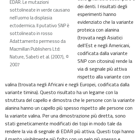
EDAR. Le mutazioni
dei denti. I risultati degli
sottolineate in verde causano
esperimenti hanno
nell’uomo la displasia
evidenziato che la variante
ectodermica. Il putativo SNP è
proteica con alanina
sottolineato in rosso
(trovata negli Asiatici
Adattamento permesso da
dell’Est e negli Americani,
Macmillan Publishers Ltd:
codificata dalla variante
Nature, Sabeti et al. (2007),
©
SNP con citosina) rende la
2007
via di segnale più attiva
rispetto alla variante con
valina (trovata negli Africani e negli Europei, codificata dalla
variante timina). Questo risultato ha un legame con la
struttura del capello e dimostra che le persone con la variante
alanina hanno un capello più spesso rispetto alle persone con
la variante valina. Per una dimostrazione più diretta, sono
stati geneticamente modificati dei topi in modo tale da
rendere la via di segnale di EDAR più attiva. Questi topi hanno
il manto visibilmente più folto con un pelo più spesso e