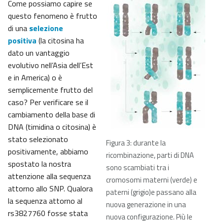
Come possiamo capire se
questo fenomeno è frutto
di una
selezione
positiva
(la citosina ha
dato un vantaggio
evolutivo nell’Asia dell’Est
e in America) o è
semplicemente frutto del
caso? Per verificare se il
cambiamento della base di
DNA (timidina o citosina) è
stato selezionato
Figura 3: durante la
positivamente, abbiamo
ricombinazione, parti di DNA
spostato la nostra
sono scambiati tra i
attenzione alla sequenza
cromosomi materni (verde) e
attorno allo SNP. Qualora
paterni (grigio)e passano alla
la sequenza attorno al
nuova generazione in una
rs3827760 fosse stata
nuova configurazione. Più le