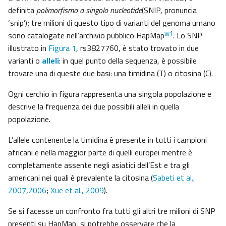
definita
polimorfismo a singolo nucleotide
(SNIP, pronuncia
‘snip’); tre milioni di questo tipo di varianti del genoma umano
w1
sono catalogate nell’archivio pubblico HapMap
. Lo SNP
illustrato in
Figura 1
, rs3827760, è stato trovato in due
varianti o
alleli
: in quel punto della sequenza, è possibile
trovare una di queste due basi: una timidina (T) o citosina (C).
Ogni cerchio in figura rappresenta una singola popolazione e
descrive la frequenza dei due possibili alleli in quella
popolazione.
L’allele contenente la timidina è presente in tutti i campioni
africani e nella maggior parte di quelli europei mentre è
completamente assente negli asiatici dell’Est e tra gli
americani nei quali è prevalente la citosina (
Sabeti et al.,
2007
,
2006
;
Xue et al., 2009
).
Se si facesse un confronto fra tutti gli altri tre milioni di SNP
presenti su HapMap, si potrebbe osservare che la