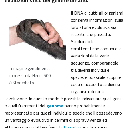
evoluzionistico del genere umano.
Il DNA di tutti gli organismi
conserva informazioni sulla
loro storia evolutiva sia
recente che passata.
Studiando le
caratteristiche comuni e le
variazioni delle varie
sequenze, comparandole
Immagine gentilmente
tra diversi individui e
concessa da Henrik500
specie, è possibile scoprire
/ iStockphoto
cosa è accaduto ai diversi
organismi durante
l’evoluzione. In questo modo è possibile individuare quali geni
o quali frammenti del
genoma
hanno probabilmente
rappresentato per quegli individui o specie che li possedevano
un vantaggio evolutivo in termini di sopravvivenza ed
efficienza riproduttiva (vedi il
glossario
per i termini in