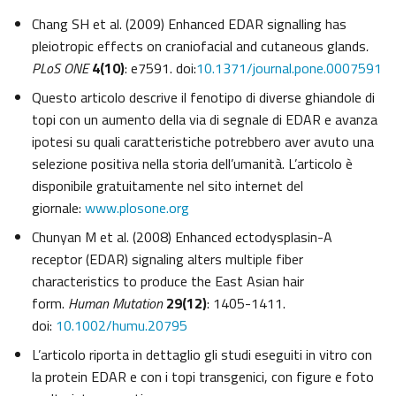
Chang SH et al. (2009) Enhanced EDAR signalling has
pleiotropic effects on craniofacial and cutaneous glands
.
PLoS ONE
4(10)
: e7591. doi:
10.1371/journal.pone.0007591
Questo articolo descrive il fenotipo di diverse ghiandole di
topi con un aumento della via di segnale di EDAR e avanza
ipotesi su quali caratteristiche potrebbero aver avuto una
selezione positiva nella storia dell’umanità. L’articolo è
disponibile gratuitamente nel sito internet del
giornale:
www.plosone.org
Chunyan M et al. (2008) Enhanced ectodysplasin-A
receptor (EDAR) signaling alters multiple fiber
characteristics to produce the East Asian hair
form.
Human Mutation
29(12)
: 1405-1411.
doi:
10.1002/humu.20795
L’articolo riporta in dettaglio gli studi eseguiti in vitro con
la protein EDAR e con i topi transgenici, con figure e foto