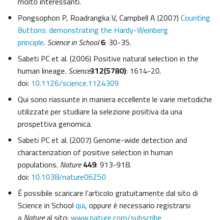
molto interessanti.
Pongsophon P, Roadrangka V, Campbell A (2007)
Counting
Buttons: demonstrating the Hardy-Weinberg
principle
.
Science in School
6
: 30-35.
Sabeti PC et al. (2006) Positive natural selection in the
human lineage.
Science
312(5780)
: 1614-20.
doi:
10.1126/science.1124309
Qui sono riassunte in maniera eccellente le varie metodiche
utilizzate per studiare la selezione positiva da una
prospettiva genomica.
Sabeti PC et al. (2007) Genome-wide detection and
characterization of positive selection in human
populations.
Nature
449
: 913-918.
doi:
10.1038/nature06250
È possibile scaricare l’articolo gratuitamente dal sito di
Science in School
qui
, oppure è necessario registrarsi
a
Nature
al sito:
www.nature.com/subscribe