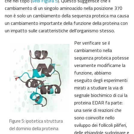
che nel topo (
vedi Figura 5
). Questo suggerisce che il
cambiamento di un singolo aminoacido nella posizione 370
non è solo un cambiamento della sequenza proteica ma causa
un cambiamento importante della funzione della proteina con
un impatto sulle caratteristiche dell’organismo stesso.
Per verificare se il
cambiamento nella
sequenza proteica potesse
veramente modificarne la
funzione, abbiamo
eseguito degli esperimenti
mirati a studiare la via di
segnale biochimico di cui la
proteina EDAR fa parte:
una serie di reazioni che
sono coinvolte nello
Figure 5: ipotetica struttura
sviluppo dei follicoli piliferi,
del dominio della proteina
delle ghiandole sudoripare e