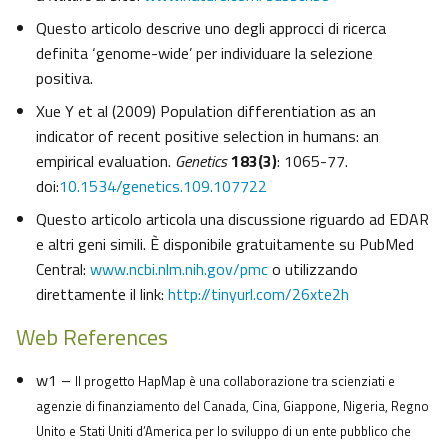
Questo articolo descrive uno degli approcci di ricerca
definita ‘genome-wide’ per individuare la selezione
positiva.
Xue Y et al (2009) Population differentiation as an
indicator of recent positive selection in humans: an
empirical evaluation.
Genetics
183(3)
: 1065-77.
doi:
10.1534/genetics.109.107722
Questo articolo articola una discussione riguardo ad EDAR
e altri geni simili. È disponibile gratuitamente su PubMed
Central:
www.ncbi.nlm.nih.gov/pmc
o utilizzando
direttamente il link:
http://tinyurl.com/26xte2h
Web References
w1 –
Il progetto HapMap è una collaborazione tra scienziati e
agenzie di finanziamento del Canada, Cina, Giappone, Nigeria, Regno
Unito e Stati Uniti d’America per lo sviluppo di un ente pubblico che