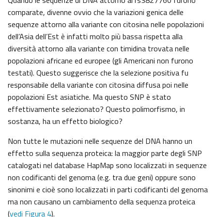
Quando le sequenze di DNA attorno al rs3827760 furono
comparate, divenne ovvio che la variazioni genica delle
sequenze attorno alla variante con citosina nelle popolazioni
dell’Asia dell’Est è infatti molto più bassa rispetta alla
diversità attorno alla variante con timidina trovata nelle
popolazioni africane ed europee (gli Americani non furono
testati). Questo suggerisce che la selezione positiva fu
responsabile della variante con citosina diffusa poi nelle
popolazioni Est asiatiche. Ma questo SNP è stato
effettivamente selezionato? Questo polimorfismo, in
sostanza, ha un effetto biologico?
Non tutte le mutazioni nelle sequenze del DNA hanno un
effetto sulla sequenza proteica: la maggior parte degli SNP
catalogati nel database HapMap sono localizzati in sequenze
non codificanti del genoma (e.g. tra due geni) oppure sono
sinonimi e cioè sono localizzati in parti codificanti del genoma
ma non causano un cambiamento della sequenza proteica
(
vedi Figura 4
).