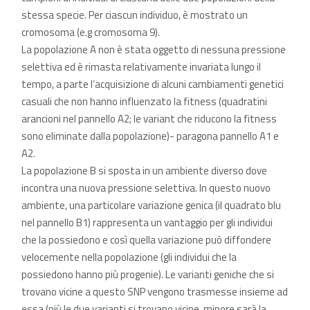
stessa specie. Per ciascun individuo, è mostrato un
cromosoma (e.g cromosoma 9).
La popolazione A non è stata oggetto di nessuna pressione
selettiva ed è rimasta relativamente invariata lungo il
tempo, a parte l’acquisizione di alcuni cambiamenti genetici
casuali che non hanno influenzato la fitness (quadratini
arancioni nel pannello A2; le variant che riducono la fitness
sono eliminate dalla popolazione)- paragona pannello A1 e
A2.
La popolazione B si sposta in un ambiente diverso dove
incontra una nuova pressione selettiva. In questo nuovo
ambiente, una particolare variazione genica (il quadrato blu
nel pannello B1) rappresenta un vantaggio per gli individui
che la possiedono e così quella variazione può diffondere
velocemente nella popolazione (gli individui che la
possiedono hanno più progenie). Le varianti geniche che si
trovano vicine a questo SNP vengono trasmesse insieme ad
essa (più le due varianti si trovano vicine, minore sarà la