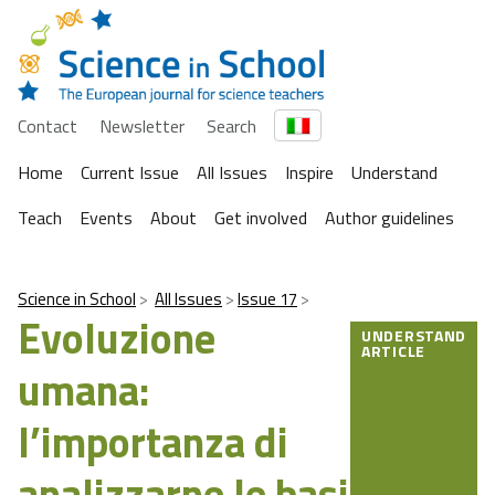
Contact
Newsletter
Search
Home
Current Issue
All Issues
Inspire
Understand
Teach
Events
About
Get involved
Author guidelines
Science in School
All Issues
Issue 17
Evoluzione
UNDERSTAND
ARTICLE
umana:
l’importanza di
analizzarne le basi