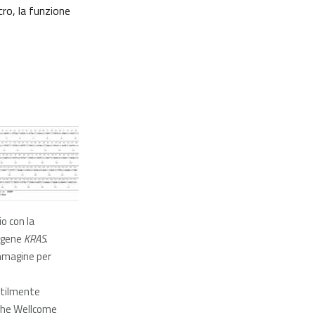
cro, la funzione
lio con la
 gene
KRAS
.
immagine per
tilmente
the Wellcome