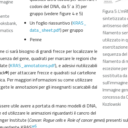
immagine
codoni del DNA, da 5’ a 3’) per
Figura 5: L’m
gruppo (vedere figure 4 e 5)
mente
sintetizzato 
Un foglio riassuntivo (
KRAS_
ooksbank,
antisenso del 
data_sheet.pdf
) per gruppo
rmatics
filamento sen
Penne
utilizzato in 
esercitazione
one ci sarà bisogno di grandi frecce per localizzare le
sequenza del
uenza del gene, quadrati per marcare le regioni che
filamento di 
late (
KRAS_annotations.pdf
), e adesivi riutilizzabili
eccezione per 
ck®) per attaccare frecce e quadrati sul cartellone
sostituita da 
ica. Per maggiori informazioni su come utilizzare
sull’immagine 
te le annotazioni per gli insegnanti scaricabili dal
Immagine gen
concessa da 
Kozlowski
ssere utile avere a portata di mano modelli di DNA,
 ed utilizzare le animazioni riguardanti il cancro del
ger Institute (
Cancer: Rogue cells
e
Role of cancer genes
) presenti su
w6
 riguardante KRAS
.