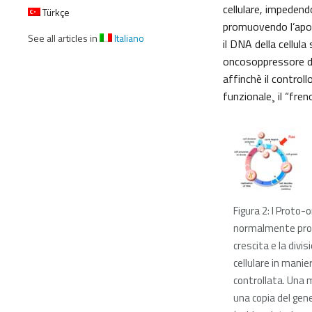
cellulare, impedend
Türkçe
promuovendo l’apop
See all articles in
Italiano
il DNA della cellul
oncosoppressore d
affinchè il controll
funzionale¸ il “fren
Figura 2: I Proto-
normalmente pro
crescita e la divis
cellulare in manie
controllata. Una 
una copia del gen