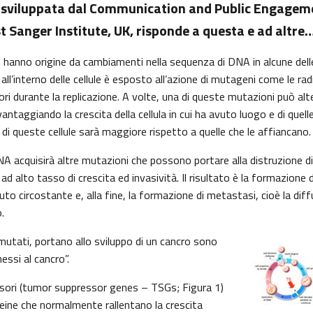
sviluppata dal Communication and Public Engagem
 Sanger Institute, UK, risponde a questa e ad altre
ro hanno origine da cambiamenti nella sequenza di DNA in alcune delle 
ll’interno delle cellule è esposto all’azione di mutageni come le radi
ri durante la replicazione. A volte, una di queste mutazioni può alte
antaggiando la crescita della cellula in cui ha avuto luogo e di quell
e di queste cellule sarà maggiore rispetto a quelle che le affiancano.
A acquisirà altre mutazioni che possono portare alla distruzione di 
e ad alto tasso di crescita ed invasività. Il risultato è la formazione
uto circostante e, alla fine, la formazione di metastasi, cioè la diff
.
mutati, portano allo sviluppo di un cancro sono
essi al cancro”.
sori (tumor suppressor genes – TSGs; Figura 1)
teine che normalmente rallentano la crescita