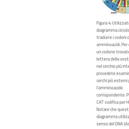
Figura 4: Utilizzate
diagramma circola
tradurre i codoni 
amminoacidi. Per 
un codone trovate
lettera della vos
nel cerchio più int
procedete esamin
cerchi più esterni
l’amminoacido
corrispondente. 
CAT codifica per H 
Notare che quest
diagramma utilizz
senso del DNA (da