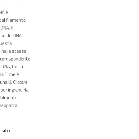
RNA è
dal filamento
DNA. Il
so del DNA,
questa
, ha la stessa
 corrispondente
mRNA, fatta
la T che è
una U. Cliccare
per ingrandirla
tilmente
Cleopatra
l sito