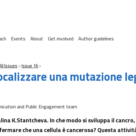
ach
Events
About
Get involved
Author guidelines
All Issues
Issue 16
localizzare una mutazione le
ication and Public Engagement team
lina K.Stantcheva. In che modo si sviluppa il cancro,
ffermare che una cellula è cancerosa? Questa attività