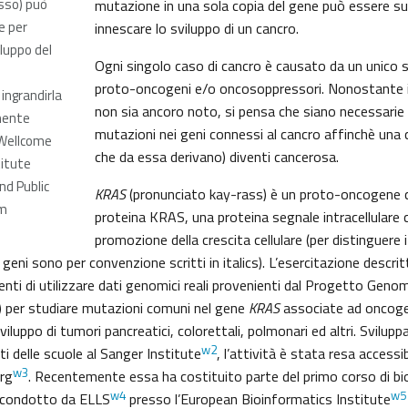
osso) può
mutazione in una sola copia del gene può essere su
e per
innescare lo sviluppo di un cancro.
luppo del
Ogni singolo caso di cancro è causato da un unico s
proto-oncogeni e/o oncosoppressori. Nonostante 
ingrandirla
non sia ancoro noto, si pensa che siano necessarie 
mente
mutazioni nei geni connessi al cancro affinchè una cel
 Wellcome
che da essa derivano) diventi cancerosa.
titute
d Public
KRAS
(pronunciato kay-rass) è un proto-oncogene ch
m
proteina KRAS, una proteina segnale intracellulare c
promozione della crescita cellulare (per distinguere i
 geni sono per convenzione scritti in italics). L’esercitazione descrit
nti di utilizzare dati genomici reali provenienti dal Progetto Geno
) per studiare mutazioni comuni nel gene
KRAS
associate ad oncog
viluppo di tumori pancreatici, colorettali, polmonari ed altri. Svilup
w2
ti delle scuole al Sanger Institute
, l’attività è stata resa accessib
w3
rg
. Recentemente essa ha costituito parte del primo corso di bi
w4
w5
i condotto da ELLS
presso l’European Bioinformatics Institute