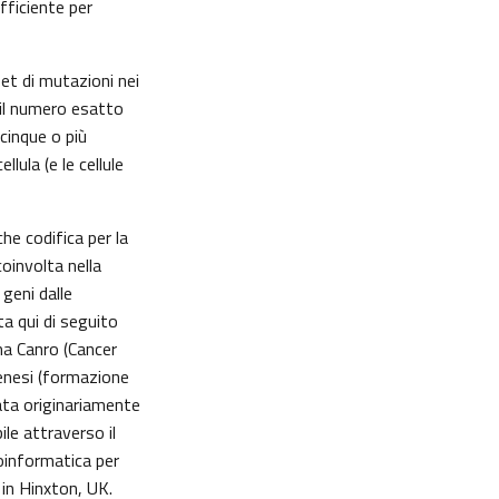
fficiente per
et di mutazioni nei
il numero esatto
cinque o più
lula (e le cellule
e codifica per la
oinvolta nella
 geni dalle
ta qui di seguito
ma Canro (Cancer
enesi (formazione
pata originariamente
ile attraverso il
oinformatica per
in Hinxton, UK.