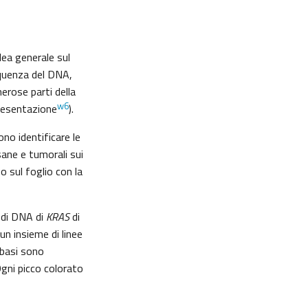
idea generale sul
sequenza del DNA,
erose parti della
w6
presentazione
).
ono identificare le
 sane e tumorali sui
o sul foglio con la
a di DNA di
KRAS
di
un insieme di linee
 basi sono
Ogni picco colorato