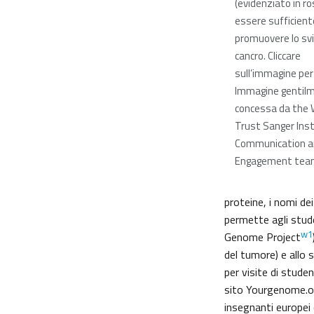
(evidenziato in r
essere sufficient
promuovere lo svi
cancro. Cliccare
sull’immagine per 
Immagine gentil
concessa da the
Trust Sanger Ins
Communication an
Engagement tea
proteine, i nomi dei
permette agli stude
w1
Genome Project
del tumore) e allo s
per visite di studen
sito Yourgenome.o
insegnanti europe