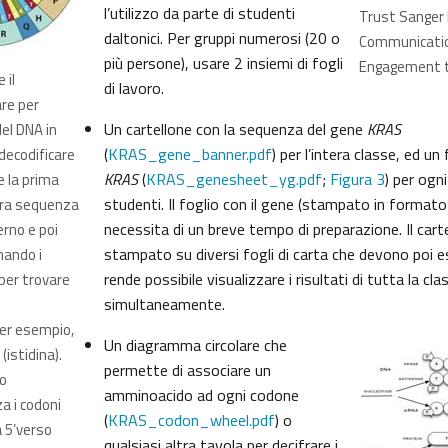
l’utilizzo da parte di studenti
Trust Sanger 
daltonici. Per gruppi numerosi (20 o
Communicatio
più persone), usare 2 insiemi di fogli
Engagement 
 il
di lavoro.
re per
Un cartellone con la sequenza del gene
KRAS
del DNA in
(
KRAS_gene_banner.pdf
) per l’intera classe, ed un
decodificare
KRAS
(
KRAS_genesheet_yg.pdf
;
Figura 3
) per ogn
 la prima
studenti. Il foglio con il gene (stampato in format
tra sequenza
necessita di un breve tempo di preparazione. Il car
erno e poi
stampato su diversi fogli di carta che devono poi e
ando i
rende possibile visualizzare i risultati di tutta la cla
 per trovare
simultaneamente.
Per esempio,
Un diagramma circolare che
(istidina).
permette di associare un
o
amminoacido ad ogni codone
a i codoni
(
KRAS_codon_wheel.pdf
) o
 5’verso
qualsiasi altra tavola per decifrare i