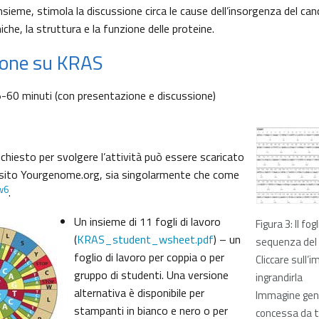
insieme, stimola la discussione circa le cause dell’insorgenza del can
iche, la struttura e la funzione delle proteine.
zione su KRAS
-60 minuti (con presentazione e discussione)
richiesto per svolgere l’attività può essere scaricato
 sito Yourgenome.org, sia singolarmente che come
w6
.
Un insieme di 11 fogli di lavoro
Figura 3: Il fog
(
KRAS_student_wsheet.pdf
) – un
sequenza del
foglio di lavoro per coppia o per
Cliccare sull’
gruppo di studenti. Una versione
ingrandirla
alternativa è disponibile per
Immagine gen
stampanti in bianco e nero o per
concessa da 