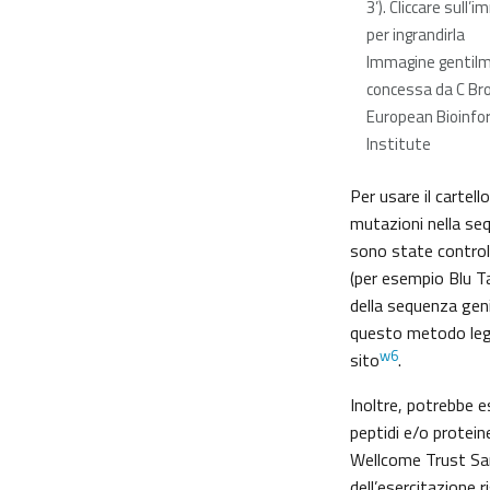
3’). Cliccare sull’
per ingrandirla
Immagine gentil
concessa da C Br
European Bioinfo
Institute
Per usare il cartell
mutazioni nella seq
sono state control
(per esempio Blu Ta
della sequenza gen
questo metodo legge
w6
sito
.
Inoltre, potrebbe e
peptidi e/o proteine
Wellcome Trust San
dell’esercitazione