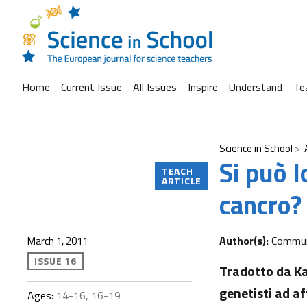
Home
Current Issue
All Issues
Inspire
Understand
Te
Science in School
Si può 
TEACH
ARTICLE
cancro?
Author(s):
Commun
March 1, 2011
ISSUE 16
Tradotto da Ka
genetisti ad a
Ages:
14-16, 16-19