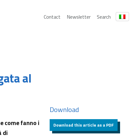
Contact
Newsletter
Search
gata al
Download
 e come fanno i
Download this article as a PDF
 di