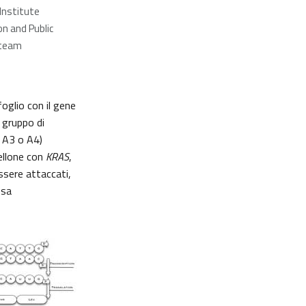
Institute
n and Public
team
 foglio con il gene
i gruppo di
o A3 o A4)
tellone con
KRAS
,
ssere attaccati,
ssa