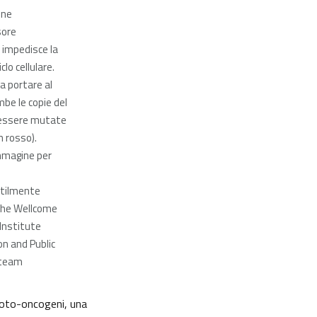
ene
sore
impedisce la
iclo cellulare.
a portare al
be le copie del
essere mutate
n rosso).
immagine per
tilmente
the Wellcome
Institute
n and Public
team
 proto-oncogeni, una