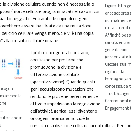
o la divisione cellulare quando non è necessaria o
Figura 1: Un g
tosi (morte cellulare programmata) nel caso in cui
oncosoppres
a sia danneggiato. Entrambe le copie di un gene
normalmente 
ovrebbero essere inattivate da una mutazione
crescita ed il c
o del ciclo cellulare venga meno. Se vi è una copia
Affinchè poss
o” alla crescita cellulare rimane.
cancro, entram
gene devono 
I proto-oncogeni, al contrario,
(evidenziato i
codificano per proteine che
Cliccare sull’
promuovono la divisione e
ingrandirla
differenziazione cellulare
Immagine gen
(specializzazione). Quando questi
concessa da 
oncogeni
geni acquisiscono mutazioni che
Trust Sanger 
muovono la
rendono le proteine perennemente
Communicatio
ione
attive o impediscono la regolazione
Engagement 
ra
dell’attività genica, essi diventano
mutazione in
oncogeni, promuovono cioè la
e
crescita e la divisione cellulare incontrollata. Per i