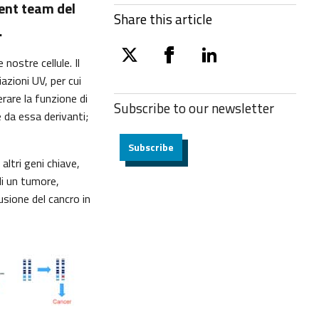
ent team del
Share this article
…
nostre cellule. Il
twitter
facebook
linkedin
azioni UV, per cui
rare la funzione di
Subscribe to our
newsletter
e da essa derivanti;
Subscribe
altri geni chiave,
 di un tumore,
usione del cancro in