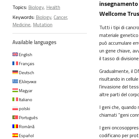
insegnamento 
Topics:
Biology
,
Health
Wellcome Trust
Keywords:
Biology
,
Cancer
,
Medicine
,
Mutation
Tutti i tipi di canc
materiale genetico a
Available languages
può accumulare erro
un gene chiave, avv
English
il tasso di division
Français
Gradualmente, il DN
Deutsch
risultando in cellul
Ελληνικα
l’invasione del tess
Magyar
altre parti del corpo
Italiano
I geni che, quando 
polski
chiamati “geni conn
Português
Română
I geni oncosoppres
codificano per pro
Español