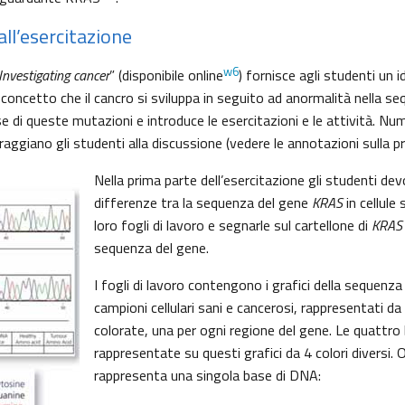
ll’esercitazione
w6
Investigating cancer
” (disponibile online
) fornisce agli studenti un 
l concetto che il cancro si sviluppa in seguito ad anormalità nella 
se di queste mutazioni e introduce le esercitazioni e le attività. Num
aggiano gli studenti alla discussione (vedere le annotazioni sulla 
Nella prima parte dell’esercitazione gli studenti dev
differenze tra la sequenza del gene
KRAS
in cellule
loro fogli di lavoro e segnarle sul cartellone di
KRAS
sequenza del gene.
I fogli di lavoro contengono i grafici della sequenz
campioni cellulari sani e cancerosi, rappresentati da 
colorate, una per ogni regione del gene. Le quattro
rappresentate su questi grafici da 4 colori diversi. 
rappresenta una singola base di DNA: