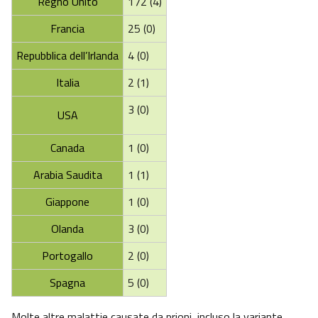
Regno Unito
172 (4)
Francia
25 (0)
Repubblica dell’Irlanda
4 (0)
Italia
2 (1)
3 (0)
USA
Canada
1 (0)
Arabia Saudita
1 (1)
Giappone
1 (0)
Olanda
3 (0)
Portogallo
2 (0)
Spagna
5 (0)
Molte altre malattie causate da prioni, incluso la variante