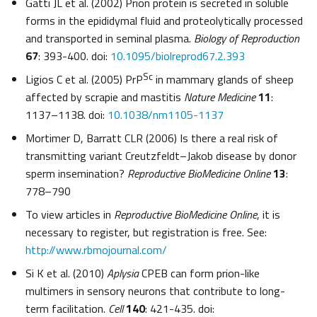
Gatti JL et al. (2002) Prion protein is secreted in soluble
forms in the epididymal fluid and proteolytically processed
and transported in seminal plasma.
Biology of Reproduction
67
: 393-400. doi:
10.1095/biolreprod67.2.393
Sc
Ligios C et al. (2005) PrP
in mammary glands of sheep
affected by scrapie and mastitis
Nature Medicine
11
:
1137–1138. doi:
10.1038/nm1105-1137
Mortimer D, Barratt CLR (2006) Is there a real risk of
transmitting variant Creutzfeldt–Jakob disease by donor
sperm insemination?
Reproductive BioMedicine Online
13
:
778–790
To view articles in
Reproductive BioMedicine Online
, it is
necessary to register, but registration is free. See:
http://www.rbmojournal.com/
Si K et al. (2010)
Aplysia
CPEB can form prion-like
multimers in sensory neurons that contribute to long-
term facilitation.
Cell
140
: 421-435. doi: