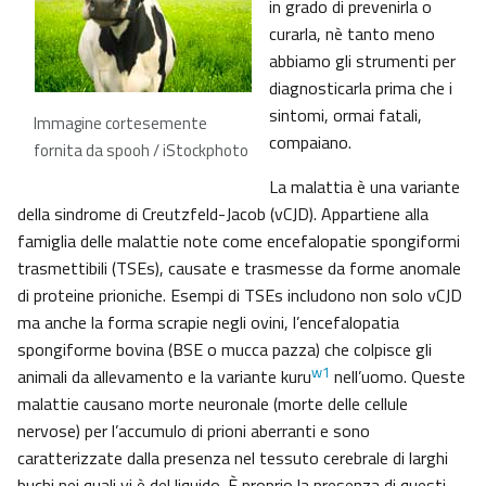
in grado di prevenirla o
curarla, nè tanto meno
abbiamo gli strumenti per
diagnosticarla prima che i
sintomi, ormai fatali,
Immagine cortesemente
compaiano.
fornita da spooh / iStockphoto
La malattia è una variante
della sindrome di Creutzfeld-Jacob (vCJD). Appartiene alla
famiglia delle malattie note come encefalopatie spongiformi
trasmettibili (TSEs), causate e trasmesse da forme anomale
di proteine prioniche. Esempi di TSEs includono non solo vCJD
ma anche la forma scrapie negli ovini, l’encefalopatia
spongiforme bovina (BSE o mucca pazza) che colpisce gli
w1
animali da allevamento e la variante kuru
nell’uomo. Queste
malattie causano morte neuronale (morte delle cellule
nervose) per l’accumulo di prioni aberranti e sono
caratterizzate dalla presenza nel tessuto cerebrale di larghi
buchi nei quali vi è del liquido. È proprio la presenza di questi