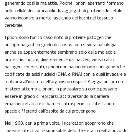
generando così la malattia. Poichè i prioni aberranti formano
nelle cellule dei corpi amiliodi, aggregati di proteine, le cellule
vanno incontro a morte lasciando dei buchi nel tessuto
cerebrale.
I prioni sono l’unico caso noto di proteine patogeniche
autopropaganti in grado di causare una severa patologia
anche se apparentemente sembrano solo delle molecole
proteiche. Inoltre, diversamente dai batteri, virus o altri
patogeni conosciuti, i prioni non hanno informzioni genetiche
codificate da acidi nucleici (DNA o RNA) con le quail invadere e
replicarsi all’interno dell’organismo ospite. Aleggia ancora un
mistero attorno ai prioni, in particolare su come possano
essere in grado di replicarsi, attraversando la barriera
ematoencefalica e le barriere intraspecie- i.e.infettando
specie differenti dall’ospite da cui provengono.
Nel 1960, per la prima volta, i ricercatori scoprirono che
l’agente infettivo, responsabile della TSE era in realtà privo di