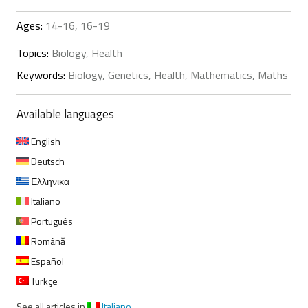
Ages:
14-16, 16-19
Topics:
Biology
,
Health
Keywords:
Biology
,
Genetics
,
Health
,
Mathematics
,
Maths
Available languages
English
Deutsch
Ελληνικα
Italiano
Português
Română
Español
Türkçe
See all articles in
Italiano