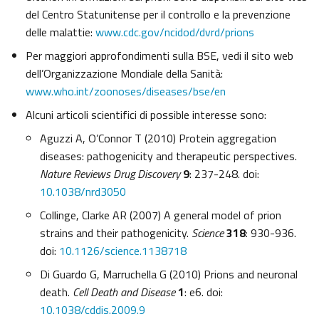
del Centro Statunitense per il controllo e la prevenzione
delle malattie:
www.cdc.gov/ncidod/dvrd/prions
Per maggiori approfondimenti sulla BSE, vedi il sito web
dell’Organizzazione Mondiale della Sanità:
www.who.int/zoonoses/diseases/bse/en
Alcuni articoli scientifici di possible interesse sono:
Aguzzi A, O’Connor T (2010) Protein aggregation
diseases: pathogenicity and therapeutic perspectives.
Nature Reviews Drug Discovery
9
: 237-248. doi:
10.1038/nrd3050
Collinge, Clarke AR (2007) A general model of prion
strains and their pathogenicity.
Science
318
: 930-936.
doi:
10.1126/science.1138718
Di Guardo G, Marruchella G (2010) Prions and neuronal
death.
Cell Death and Disease
1
: e6. doi:
10.1038/cddis.2009.9