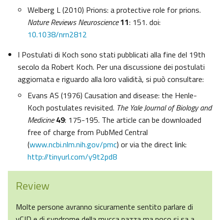
Welberg L (2010) Prions: a protective role for prions.
Nature Reviews Neuroscience
11
: 151. doi:
10.1038/nrn2812
I Postulati di Koch sono stati pubblicati alla fine del 19th
secolo da Robert Koch. Per una discussione dei postulati
aggiornata e riguardo alla loro validità, si può consultare:
Evans AS (1976) Causation and disease: the Henle-
Koch postulates revisited.
The Yale Journal of Biology and
Medicine
49
: 175-195. The article can be downloaded
free of charge from PubMed Central
(
www.ncbi.nlm.nih.gov/pmc
) or via the direct link:
http://tinyurl.com/y9t2pd8
Review
Molte persone avranno sicuramente sentito parlare di
vCJD e di syndrome della mucca pazza ma poco si sa a