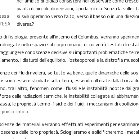
nell’ambito di Biolab consisterà nell’osservare come crescon
pianta di piccole dimensioni, tipo la rucola. Senza la solleci
essa
si svilupperanno verso l’alto, verso il basso o in una dire
ll’ESA
diversa?
di fisiologia, presente all’interno del Columbus, verranno speriment
olungate nello spazio sul corpo umano, di cui verrà testato lo stat
raggiungere conoscenze decisive su importanti problematiche terres
amento, i disturbi dell’equilibrio, l’osteoporosi e la distrofia muscol
ienze dei Fluidi rivelerà, se tutto va bene, quelle dinamiche delle sos
sono essere studiate sulla Terra, essendo alterate dalla forza di 
o, tra l’altro, fenomeni come i flussi e le instabilità indotte dai gr
 forze delle radiazioni termiche, le instabilità collegate all’abbiname
ssa, le proprietà termo-fisiche dei fluidi, i meccanismi di ebollizion
punto critico.
scienze dei materiali verranno effettuati esperimenti per esaminare 
noscenza delle loro proprietà. Scioglieremo e solidificheremo i meta