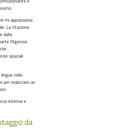
o emozionante e
 cosmo.
 che mi appassiona
ale. La Stazione
e dalla
parte l’Agenzia
nche
nzie spaziali
lingue nello
o per realizzare un
oni.
forze intense e
ntaggio da