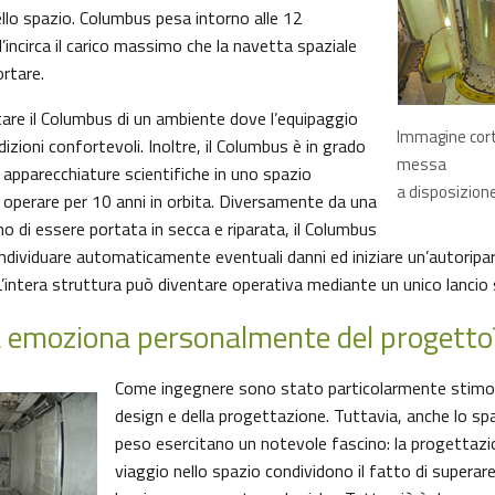
lo spazio. Columbus pesa intorno alle 12
l’incirca il carico massimo che la navetta spaziale
rtare.
tare il Columbus di un ambiente dove l’equipaggio
Immagine co
izioni confortevoli. Inoltre, il Columbus è in grado
messa
e apparecchiature scientifiche in uno spazio
a disposizione
 operare per 10 anni in orbita. Diversamente da una
o di essere portata in secca e riparata, il Columbus
 individuare automaticamente eventuali danni ed iniziare un’autorip
 L’intera struttura può diventare operativa mediante un unico lancio 
a emoziona personalmente del progetto
Come ingegnere sono stato particolarmente stimola
design e della progettazione. Tuttavia, anche lo spa
peso esercitano un notevole fascino: la progettazio
viaggio nello spazio condividono il fatto di superare 