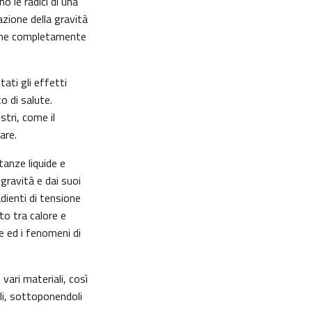
o le radici di una
tazione della gravità
zione completamente
ati gli effetti
o di salute.
tri, come il
are.
tanze liquide e
gravità e dai suoi
adienti di tensione
nto tra calore e
e ed i fenomeni di
vari materiali, così
lli, sottoponendoli