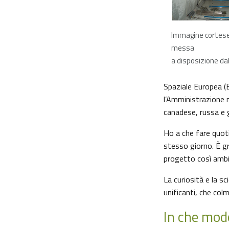
Immagine corte
messa
a disposizione da
Spaziale Europea (
l’Amministrazione n
canadese, russa e 
Ho a che fare quoti
stesso giorno. È gr
progetto così ambiz
La curiosità e la s
unificanti, che colm
In che modo