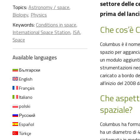
settore delle c
Topics:
Astronomy / space
,
prima del lanc
Biology
,
Physics
Keywords:
Conditions in space
,
Che cos’è 
International Space Station
,
ISA
,
Space
Columbus è il nome 
spazio per aggancia
Available languages
un modulo aggiunti
strumentazioni nec
Български
caricato a bordo de
English
all’inizio del 2008 
Français
Che aspett
Italiano
polski
spaziale?
Русский
Columbus ha forma 
Español
ha un diametro di 
Türkçe
sistemata in modo