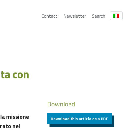
Contact
Newsletter
Search
sta con
Download
lla missione
Download this article as a PDF
rato nel