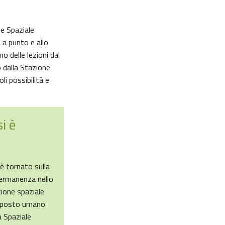
ne Spaziale
 a punto e allo
 delle lezioni dal
o dalla Stazione
i possibilità e
i è
è tornato sulla
permanenza nello
zione spaziale
vamposto umano
 Spaziale