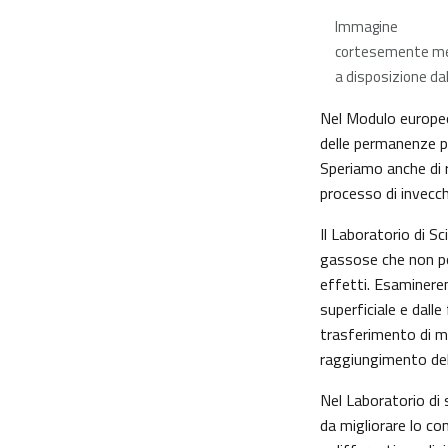
Immagine
cortesemente m
a disposizione da
Nel Modulo europeo 
delle permanenze pr
Speriamo anche di 
processo di invecchi
Il Laboratorio di Sc
gassose che non pos
effetti. Esaminerem
superficiale e dalle
trasferimento di ma
raggiungimento del 
Nel Laboratorio di 
da migliorare lo co