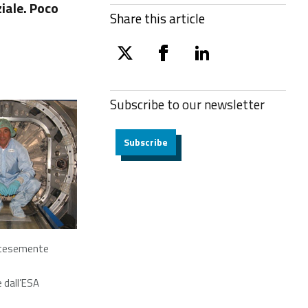
ziale. Poco
Share this article
twitter
facebook
linkedin
Subscribe to our
newsletter
Subscribe
rtesemente
 dall’ESA