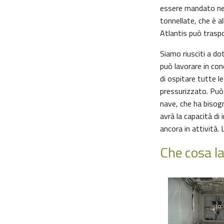
essere mandato nel
tonnellate, che è al
Atlantis può traspo
Siamo riusciti a do
può lavorare in cond
di ospitare tutte l
pressurizzato. Può
nave, che ha bisogn
avrà la capacità di
ancora in attività.
Che cosa l