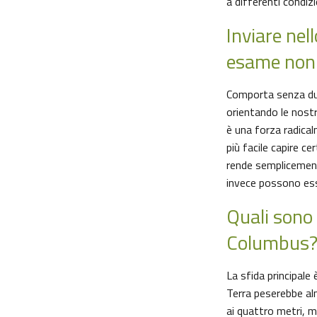
a differenti condiz
Inviare nel
esame non 
Comporta senza dub
orientando le nostr
è una forza radical
più facile capire c
rende semplicemente
invece possono esse
Quali sono 
Columbus
La sfida principale 
Terra peserebbe al
ai quattro metri, 