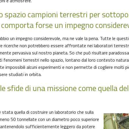
ioni e atmosfere.
lo spazio campioni terrestri per sottopor
comporta forse un impegno considerev
bio un impegno considerevole, ma ne vale la pena. Tutte le questi
e ricerche non potrebbero essere affrontate nei laboratori terrestri
mente pervasiva sul nostro pianeta. So che può risultare paradossal
erti fenomeni terrestri nello spazio, lontano dal loro contesto natura
 impossibili alcuni esperimenti e non permette di cogliere molti pic
re studiati in orbita.
le sfide di una missione come quella del
?
è stata quella di costruire un laboratorio che sulla
meno 50 tonnellate con un diametro poco superiore
mantenendolo sufficientemente leggero da potere