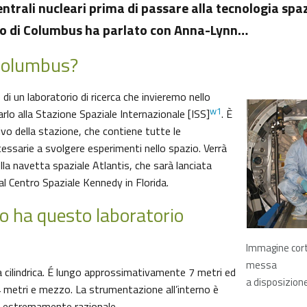
entrali nucleari prima di passare alla tecnologia spa
io di Columbus ha parlato con Anna-Lynn…
Columbus?
di un laboratorio di ricerca che invieremo nello
w1
rlo alla Stazione Spaziale Internazionale [ISS]
. È
vo della stazione, che contiene tutte le
essarie a svolgere esperimenti nello spazio. Verrà
lla navetta spaziale Atlantis, che sarà lanciata
dal Centro Spaziale Kennedy in Florida.
o ha questo laboratorio
Immagine co
messa
cilindrica. É lungo approssimativamente 7 metri ed
a disposizione
4 metri e mezzo. La strumentazione all’interno è
 estremamente razionale.