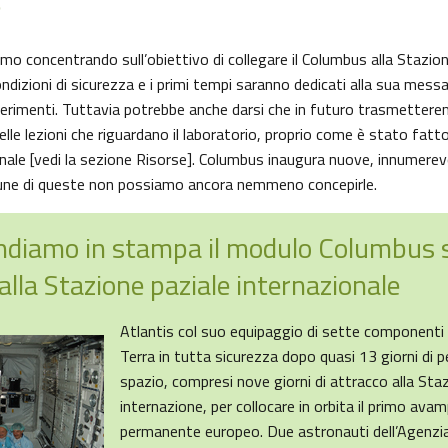
?
o concentrando sull’obiettivo di collegare il Columbus alla Stazio
ondizioni di sicurezza e i primi tempi saranno dedicati alla sua messa
erimenti. Tuttavia potrebbe anche darsi che in futuro trasmetteremo
le lezioni che riguardano il laboratorio, proprio come è stato fatt
nale [vedi la sezione Risorse]. Columbus inaugura nuove, innumerevol
cune di queste non possiamo ancora nemmeno concepirle.
diamo in stampa il modulo Columbus s
alla Stazione paziale internazionale
Atlantis col suo equipaggio di sette componenti 
Terra in tutta sicurezza dopo quasi 13 giorni di 
spazio, compresi nove giorni di attracco alla Sta
internazione, per collocare in orbita il primo a
permanente europeo. Due astronauti dell’Agenzia