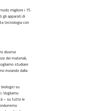
 modo migliore i 75
gli apparati di
lta tecnologia con
ro diverse
nze dei materiali,
 vogliamo studiare
amo inviando dalla
biologici su
ti. Vogliamo
tà – su tutte le
 condurremo