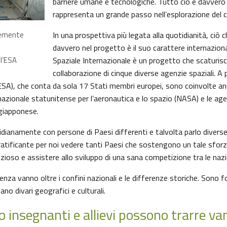
barriere umane e tecnologiche. Tutto ciò è davver
rappresenta un grande passo nell’esplorazione del
semente
In una prospettiva più legata alla quotidianità, ciò
davvero nel progetto è il suo carattere internazion
ll’ESA
Spaziale Internazionale è un progetto che scaturisc
collaborazione di cinque diverse agenzie spaziali. A 
ESA), che conta da sola 17 Stati membri europei, sono coinvolte a
azionale statunitense per l’aeronautica e lo spazio (NASA) e le age
giapponese.
dianamente con persone di Paesi differenti e talvolta parlo diverse 
atificante per noi vedere tanti Paesi che sostengono un tale sforz
ioso e assistere allo sviluppo di una sana competizione tra le nazi
cienza vanno oltre i confini nazionali e le differenze storiche. Sono 
ano divari geografici e culturali.
 insegnanti e allievi possono trarre va