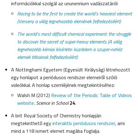
információkkal szolgál az ununennium vadászatáról:
Racing to be the first to create the world’s heaviest element
(Verseny a világ legnehezebb elemének felfedezéséért)
The world’s most difficult chemical experiment: the struggle
to discover the secret of super-heavy elements (A világ
legnehezebb kémiai kísérlete: küzdelem a szuper-nehéz
elemek titkainak felfedezéséért)
A Nottinghami Egyetem (Egyesült Királyság) létrehozott
egy honlapot a periódusos rendszer elemeiről szóló
videókkal. A honlap szemléjének megtekintéséhez:
Walsh M (2012)
Review of the Periodic Table of Videos
website
.
Science in School
24
.
A brit Royal Society of Chemistry honlapján
megtekinthető egy
interaktív periódusos rendszer
, ami
mind a 118 ismert elemet magába foglalja.