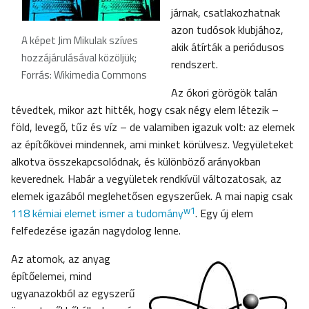
járnak, csatlakozhatnak
azon tudósok klubjához,
A képet Jim Mikulak szíves
akik átírták a periódusos
hozzájárulásával közöljük;
rendszert.
Forrás: Wikimedia Commons
Az ókori görögök talán
tévedtek, mikor azt hitték, hogy csak négy elem létezik –
föld, levegő, tűz és víz – de valamiben igazuk volt: az elemek
az építőkövei mindennek, ami minket körülvesz. Vegyületeket
alkotva összekapcsolódnak, és különböző arányokban
keverednek. Habár a vegyületek rendkívül változatosak, az
elemek igazából meglehetősen egyszerűek. A mai napig csak
w1
118 kémiai elemet ismer a tudomány
. Egy új elem
felfedezése igazán nagydolog lenne.
Az atomok, az anyag
építőelemei, mind
ugyanazokból az egyszerű