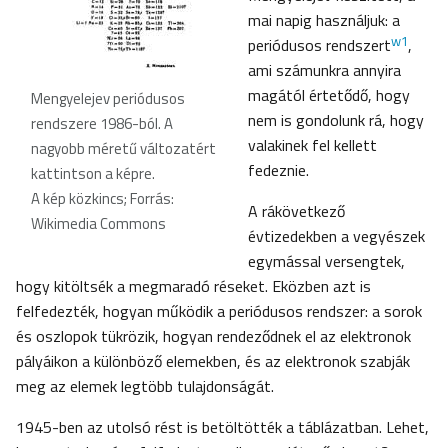
mai napig használjuk: a
w1
periódusos rendszert
,
ami számunkra annyira
magától értetődő, hogy
Mengyelejev periódusos
nem is gondolunk rá, hogy
rendszere 1986-ból. A
valakinek fel kellett
nagyobb méretű változatért
fedeznie.
kattintson a képre
.
A kép közkincs; Forrás:
A rákövetkező
Wikimedia Commons
évtizedekben a vegyészek
egymással versengtek,
hogy kitöltsék a megmaradó réseket. Eközben azt is
felfedezték, hogyan működik a periódusos rendszer: a sorok
és oszlopok tükrözik, hogyan rendeződnek el az elektronok
pályáikon a különböző elemekben, és az elektronok szabják
meg az elemek legtöbb tulajdonságát.
1945-ben az utolsó rést is betöltötték a táblázatban. Lehet,