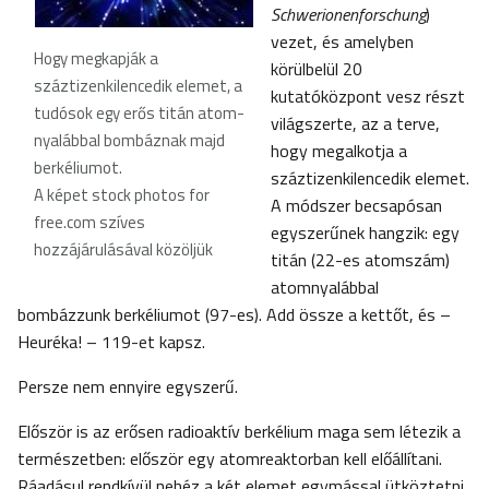
Schwerionenforschung
)
vezet, és amelyben
Hogy megkapják a
körülbelül 20
száztizenkilencedik elemet, a
kutatóközpont vesz részt
tudósok egy erős titán atom-
világszerte, az a terve,
nyalábbal bombáznak majd
hogy megalkotja a
berkéliumot
.
száztizenkilencedik elemet.
A képet stock photos for
A módszer becsapósan
free.com szíves
egyszerűnek hangzik: egy
hozzájárulásával közöljük
titán (22-es atomszám)
atomnyalábbal
bombázzunk berkéliumot (97-es). Add össze a kettőt, és –
Heuréka! – 119-et kapsz.
Persze nem ennyire egyszerű.
Először is az erősen radioaktív berkélium maga sem létezik a
természetben: először egy atomreaktorban kell előállítani.
Ráadásul rendkívül nehéz a két elemet egymással ütköztetni.