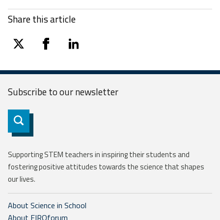
Share this article
twitter
facebook
linkedin
Subscribe to our
newsletter
Subscribe
Supporting STEM teachers in inspiring their students and
fostering positive attitudes towards the science that shapes
our lives.
About Science in School
About EIROforum