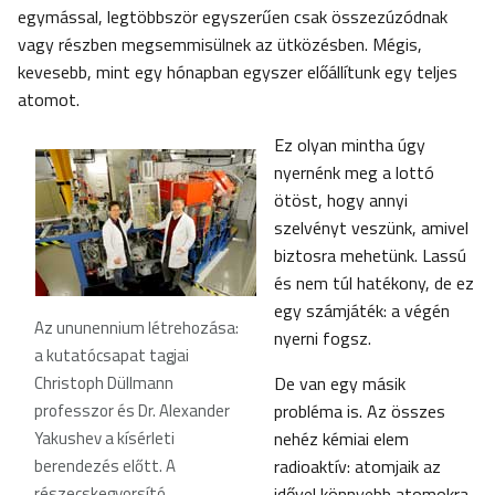
egymással, legtöbbször egyszerűen csak összezúzódnak
vagy részben megsemmisülnek az ütközésben. Mégis,
kevesebb, mint egy hónapban egyszer előállítunk egy teljes
atomot.
Ez olyan mintha úgy
nyernénk meg a lottó
ötöst, hogy annyi
szelvényt veszünk, amivel
biztosra mehetünk. Lassú
és nem túl hatékony, de ez
egy számjáték: a végén
Az ununennium létrehozása:
nyerni fogsz.
a kutatócsapat tagjai
Christoph Düllmann
De van egy másik
professzor és Dr. Alexander
probléma is. Az összes
Yakushev a kísérleti
nehéz kémiai elem
berendezés előtt. A
radioaktív: atomjaik az
részecskegyorsító
idővel könnyebb atomokra