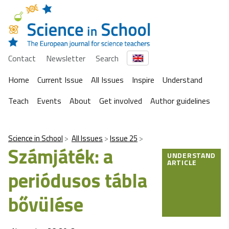
Contact
Newsletter
Search
Home
Current Issue
All Issues
Inspire
Understand
Teach
Events
About
Get involved
Author guidelines
Science in School
All Issues
Issue 25
Számjáték: a
UNDERSTAND
ARTICLE
periódusos tábla
bővülése