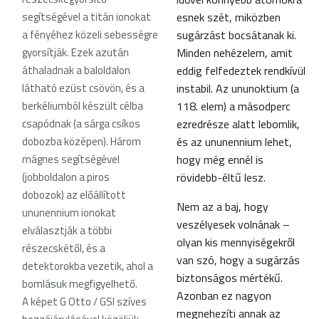
segítségével a titán ionokat
esnek szét, miközben
a fényéhez közeli sebességre
sugárzást bocsátanak ki.
gyorsítják. Ezek azután
Minden nehézelem, amit
áthaladnak a baloldalon
eddig felfedeztek rendkívül
látható ezüst csövön, és a
instabil. Az ununoktium (a
berkéliumból készült célba
118. elem) a másodperc
csapódnak (a sárga csíkos
ezredrésze alatt lebomlik,
dobozba középen). Három
és az ununennium lehet,
mágnes segítségével
hogy még ennél is
(jobboldalon a piros
rövidebb-éltű lesz.
dobozok) az előállított
Nem az a baj, hogy
ununennium ionokat
veszélyesek volnának –
elválasztják a többi
olyan kis mennyiségekről
részecskétől, és a
van szó, hogy a sugárzás
detektorokba vezetik, ahol a
biztonságos mértékű.
bomlásuk megfigyelhető
.
Azonban ez nagyon
A képet G Otto / GSI szíves
megnehezíti annak az