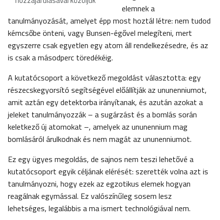
hozzájárulásával közöljük
elemnek a
tanulmányozását, amelyet épp most hoztál létre: nem tudod
kémcsőbe önteni, vagy Bunsen-égővel melegíteni, mert
egyszerre csak egyetlen egy atom áll rendelkezésedre, és az
is csak a másodperc töredékéig.
A kutatócsoport a következő megoldást választotta: egy
részecskegyorsító segítségével előállítják az ununenniumot,
amit aztán egy detektorba irányítanak, és azután azokat a
jeleket tanulmányozzák – a sugárzást és a bomlás során
keletkező új atomokat –, amelyek az ununennium mag
bomlásáról árulkodnak és nem magát az ununenniumot.
Ez egy ügyes megoldás, de sajnos nem teszi lehetővé a
kutatócsoport egyik céljának elérését: szerették volna azt is
tanulmányozni, hogy ezek az egzotikus elemek hogyan
reagálnak egymással. Ez valószínűleg sosem lesz
lehetséges, legalábbis a ma ismert technológiával nem.