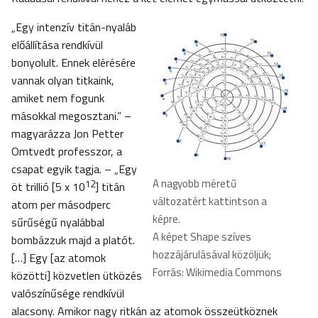
„Egy intenzív titán-nyaláb
előállítása rendkívül
bonyolult. Ennek elérésére
vannak olyan titkaink,
amiket nem fogunk
másokkal megosztani.” –
magyarázza Jon Petter
Omtvedt professzor, a
csapat egyik tagja. – „Egy
A nagyobb méretű
12
öt trillió [5 x 10
] titán
változatért kattintson a
atom per másodperc
képre
.
sűrűségű nyalábbal
A képet Shape szíves
bombázzuk majd a platót.
hozzájárulásával közöljük;
[…] Egy [az atomok
Forrás: Wikimedia Commons
közötti] közvetlen ütközés
valószínűsége rendkívül
alacsony. Amikor nagy ritkán az atomok összeütköznek