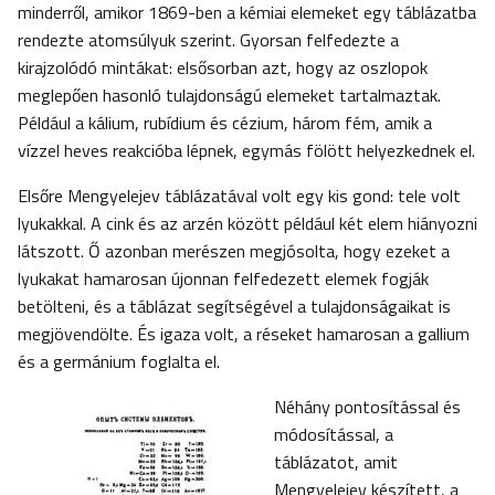
minderről, amikor 1869-ben a kémiai elemeket egy táblázatba
rendezte atomsúlyuk szerint. Gyorsan felfedezte a
kirajzolódó mintákat: elsősorban azt, hogy az oszlopok
meglepően hasonló tulajdonságú elemeket tartalmaztak.
Például a kálium, rubídium és cézium, három fém, amik a
vízzel heves reakcióba lépnek, egymás fölött helyezkednek el.
Elsőre Mengyelejev táblázatával volt egy kis gond: tele volt
lyukakkal. A cink és az arzén között például két elem hiányozni
látszott. Ő azonban merészen megjósolta, hogy ezeket a
lyukakat hamarosan újonnan felfedezett elemek fogják
betölteni, és a táblázat segítségével a tulajdonságaikat is
megjövendölte. És igaza volt, a réseket hamarosan a gallium
és a germánium foglalta el.
Néhány pontosítással és
módosítással, a
táblázatot, amit
Mengyelejev készített, a