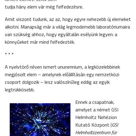
tudja hány elem vár még felfedezésre.
Amit viszont tudunk, az az, hogy egyre nehezebb új elemeket
alkotni. Manapság már a világ legmodernebb laboratóriumaira
van szükség ahhoz, hogy egyáltalán esélyünk legyen: a
könnyűeket már mind felfedezték.
* * *
A nyelvtörő néven ismert ununennium, a legközelebbinek
megjósolt elem – amelynek előállításán egy nemzetközi
csoport dolgozik – lesz valószínűleg eddig az egyik
legtrükkösebb.
Ennek a csapatnak,
amelyet a német GSI
Helmholtz Nehézion
Kutató Központ (
GSI
Helmholtzzentrum für