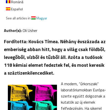
Română
Español
See all articles in
Magyar
Author(s):
Oli Usher
Fordította: Kovács Tímea. Néhány évszázada az
emberiség abban hitt, hogy a világ csak földből,
levegőből, vízből és tűzből áll. Azóta a tudósok
118 kémiai elemet fedeztek fel, és most keresik
a száztizenkilencediket.
A modern, “űrkorszaki”
laboratóriumokban Európa-
szerte együtt dolgoznak a
kutatók az új elemek
felfedezésén. Ha sikerrel