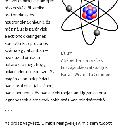
összetevőkből állnak: apró
részecskékből, amiket
protonoknak és
neutronoknak hívunk, és
még náluk is parányibb
elektronok keringenek
körülöttük. A protonok
száma egy atomban –
Lítium
azaz az atomszám –
A képet Halfdan szíves
határozza meg, hogy
hozzájárulásával közöljük;
milyen elemről van szó. Az
Forrás: Wikimedia Commons
oxigén atomnak például
nyolc protonja, (általában)
nyolc neutronja és nyolc elektronja van. Ugyanakkor a
legnehezebb elemeknek több száz van mindháromból.
* * *
Az orosz vegyész, Dimitrij Mengyelejev, mit sem tudott