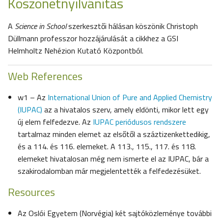
Köszönetnyilvánítás
A
Science in School
szerkesztői hálásan köszönik Christoph
Düllmann professzor hozzájárulását a cikkhez a GSI
Helmholtz Nehézion Kutató Központból.
Web References
w1 – Az
International Union of Pure and Applied Chemistry
(IUPAC)
az a hivatalos szerv, amely eldönti, mikor lett egy
új elem felfedezve. Az
IUPAC periódusos rendszere
tartalmaz minden elemet az elsőtől a száztizenkettedikig,
és a 114. és 116. elemeket. A 113., 115., 117. és 118.
elemeket hivatalosan még nem ismerte el az IUPAC, bár a
szakirodalomban már megjelentették a felfedezésüket.
Resources
Az Oslói Egyetem (Norvégia) két sajtóközleménye további