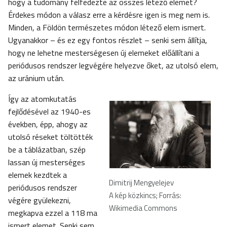
hogy a tudomány felfedezte az összes létező elemet?
Érdekes módon a válasz erre a kérdésre igen is meg nem is.
Minden, a Földön természetes módon létező elem ismert.
Ugyanakkor – és ez egy fontos részlet – senki sem állítja,
hogy ne lehetne mesterségesen új elemeket előállítani a
periódusos rendszer legvégére helyezve őket, az utolsó elem,
az uránium után.
Így az atomkutatás
fejlődésével az 1940-es
években, épp, ahogy az
utolsó réseket töltötték
be a táblázatban, szép
lassan új mesterséges
elemek kezdtek a
Dimitrij Mengyelejev
periódusos rendszer
A kép közkincs; Forrás:
végére gyülekezni,
Wikimedia Commons
megkapva ezzel a 118 ma
ismert elemet. Senki sem