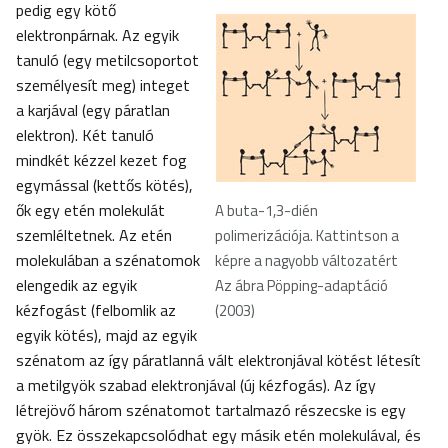
pedig egy kötő
elektronpárnak. Az egyik
tanuló (egy metilcsoportot
személyesít meg) integet
a karjával (egy páratlan
elektron). Két tanuló
mindkét kézzel kezet fog
egymással (kettős kötés),
ők egy etén molekulát
A buta-1,3-dién
szemléltetnek. Az etén
polimerizációja. Kattintson a
molekulában a szénatomok
képre a nagyobb változatért
elengedik az egyik
Az ábra Pöpping-adaptáció
kézfogást (felbomlik az
(2003)
egyik kötés), majd az egyik
szénatom az így páratlanná vált elektronjával kötést létesít
a metilgyök szabad elektronjával (új kézfogás). Az így
létrejövő három szénatomot tartalmazó részecske is egy
gyök. Ez összekapcsolódhat egy másik etén molekulával, és