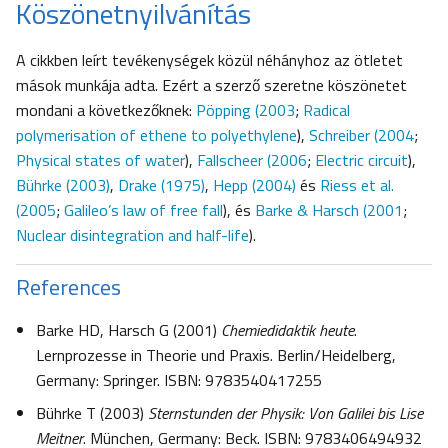
Köszönetnyilvánítás
A cikkben leírt tevékenységek közül néhányhoz az ötletet
mások munkája adta. Ezért a szerző szeretne köszönetet
mondani a következőknek:
Pöpping (2003
;
Radical
polymerisation of ethene to polyethylene
),
Schreiber (2004
;
Physical states of water
),
Fallscheer (2006
;
Electric circuit
),
Bührke (2003)
,
Drake (1975)
,
Hepp (2004)
és
Riess et al.
(2005
;
Galileo’s law of free fall
), és
Barke & Harsch (2001
;
Nuclear disintegration and half-life
).
References
Barke HD, Harsch G (2001)
Chemiedidaktik heute
.
Lernprozesse in Theorie und Praxis. Berlin/Heidelberg,
Germany: Springer. ISBN: 9783540417255
Bührke T (2003)
Sternstunden der Physik: Von Galilei bis Lise
Meitner
. München, Germany: Beck. ISBN: 9783406494932