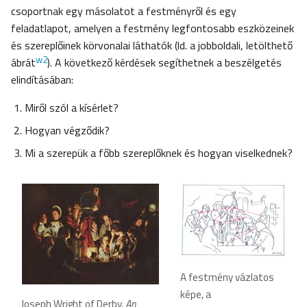
csoportnak egy másolatot a festményről és egy
feladatlapot, amelyen a festmény legfontosabb eszközeinek
és szereplőinek körvonalai láthatók (ld. a jobboldali, letölthető
w2
ábrát
). A következő kérdések segíthetnek a beszélgetés
elindításában:
Miről szól a kísérlet?
Hogyan végződik?
Mi a szerepük a főbb szereplőknek és hogyan viselkednek?
A festmény vázlatos
képe, a
Joseph Wright of Derby,
An