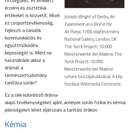
fittségüket, és emellett
érzelmi és esztétikai
értékeket is közvetít. Mivel
Joseph Wright of Derby,
An
ez csoporttevékenység,
Experiment on a Bird in the
fejleszti a tanulók
Air Pump
, 1768, olajfestmény
kommunikációs és
National Gallery, London, UK
együttműködési
The Yorck Project: 10.000
képességét is. Miért ne
Meisterwerke der Malerei The
használnánk akkor a
Yorck Project: 10.000
drámát a
Meisterwerke der Malerei
természettudomány
szíves hozzájárulásával. A kép
tanítása során?
forrása: Wikimedia Commons
Ez a cikk különböző dráma-
alapú tevékenységeket ajánl, amelyek során fizikai és kémiai
jelenségeket lehet eljátszani a tanítási órákon.
Kémia