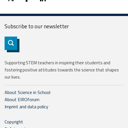
twitter
facebook
linkedin
Subscribe to our
newsletter
Subscribe
Supporting STEM teachers in inspiring their students and
fostering positive attitudes towards the science that shapes
our lives.
About Science in School
About EIROforum
Imprint and data policy
Copyright