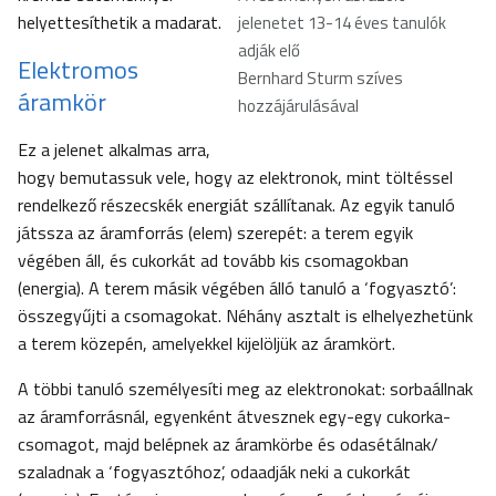
helyettesíthetik a madarat.
jelenetet 13-14 éves tanulók
adják elő
Elektromos
Bernhard Sturm szíves
áramkör
hozzájárulásával
Ez a jelenet alkalmas arra,
hogy bemutassuk vele, hogy az elektronok, mint töltéssel
rendelkező részecskék energiát szállítanak. Az egyik tanuló
játssza az áramforrás (elem) szerepét: a terem egyik
végében áll, és cukorkát ad tovább kis csomagokban
(energia). A terem másik végében álló tanuló a ‘fogyasztó’:
összegyűjti a csomagokat. Néhány asztalt is elhelyezhetünk
a terem közepén, amelyekkel kijelöljük az áramkört.
A többi tanuló személyesíti meg az elektronokat: sorbaállnak
az áramforrásnál, egyenként átvesznek egy-egy cukorka-
csomagot, majd belépnek az áramkörbe és odasétálnak/
szaladnak a ‘fogyasztóhoz’, odaadják neki a cukorkát