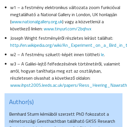
w1 – a festmény elektronikus változata zoom funkcióval
megtalálható a National Gallery in London, UK honlapján
(
www.nationalgallery.org.uk
) vagy a közvetlenül a
következő linken:
www.tinyurl.com/2bqhvx
Joseph Wright festményéről részletes leírást találhat:
http://en.wikipedia.org/wiki/An_Experiment_on_a_Bird_in
w2 – A festmény sziluett-képét innen töltheti
le
.
w3 – A Galilei-lejtő felfedezésének történetéről, valamint
arról, hogyan taníthatja meg ezt az osztályban,
részletesen olvashat a következő oldalon:
www.ihpst2005.leeds.ac.uk/papers/Riess_Heering_Nawrath
Author(s)
Bernhard Sturm kémiából szerzett PhD fokozatot a
németországi Geesthachtban található GKSS Research