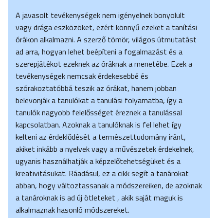
A javasolt tevékenységek nem igényelnek bonyolult
vagy drága eszközöket, ezért könnyű ezeket a tanítási
órákon alkalmazni. A szerző tömör, világos útmutatást
ad arra, hogyan lehet beépíteni a fogalmazást és a
szerepjátékot ezeknek az óráknak a menetébe. Ezek a
tevékenységek nemcsak érdekesebbé és
szórakoztatóbbá teszik az órákat, hanem jobban
belevonják a tanulókat a tanulási folyamatba, így a
tanulók nagyobb felelősséget éreznek a tanulással
kapcsolatban. Azoknak a tanulóknak is fel lehet így
kelteni az érdeklődését a természettudomány iránt,
akiket inkább a nyelvek vagy a művészetek érdekelnek,
ugyanis használhatják a képzelőtehetségüket és a
kreativitásukat. Ráadásul, ez a cikk segít a tanárokat
abban, hogy változtassanak a módszereiken, de azoknak
a tanároknak is ad új ötleteket , akik saját maguk is
alkalmaznak hasonló módszereket.