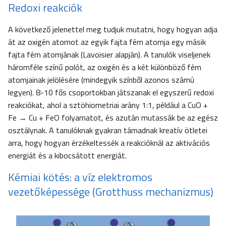
Redoxi reakciók
A következő jelenettel meg tudjuk mutatni, hogy hogyan adja
át az oxigén atomot az egyik fajta fém atomja egy másik
fajta fém atomjának (Lavoisier alapján). A tanulók viseljenek
háromféle színű polót, az oxigén és a két különböző fém
atomjainak jelölésére (mindegyik színből azonos számú
legyen). 8-10 fős csoportokban játszanak el egyszerű redoxi
reakciókat, ahol a sztöhiometriai arány 1:1, például a CuO +
Fe → Cu + FeO folyamatot, és azután mutassák be az egész
osztálynak. A tanulóknak gyakran támadnak kreatív ötletei
arra, hogy hogyan érzékeltessék a reakcióknál az aktivációs
energiát és a kibocsátott energiát.
Kémiai kötés: a víz elektromos
vezetőképessége (Grotthuss mechanizmus)