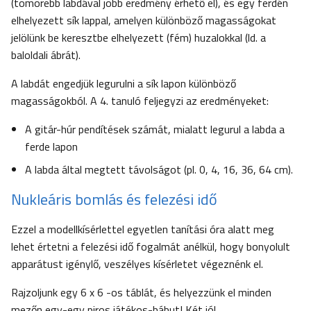
(tömörebb labdával jobb eredmény érhető el), és egy ferdén
elhelyezett sík lappal, amelyen különböző magasságokat
jelölünk be keresztbe elhelyezett (fém) huzalokkal (ld. a
baloldali ábrát).
A labdát engedjük legurulni a sík lapon különböző
magasságokból. A 4. tanuló feljegyzi az eredményeket:
A gitár-húr pendítések számát, mialatt legurul a labda a
ferde lapon
A labda által megtett távolságot (pl. 0, 4, 16, 36, 64 cm).
Nukleáris bomlás és felezési idő
Ezzel a modellkísérlettel egyetlen tanítási óra alatt meg
lehet értetni a felezési idő fogalmát anélkül, hogy bonyolult
apparátust igénylő, veszélyes kísérletet végeznénk el.
Rajzoljunk egy 6 x 6 -os táblát, és helyezzünk el minden
mezőn egy-egy piros játékos-bábut! Két jól