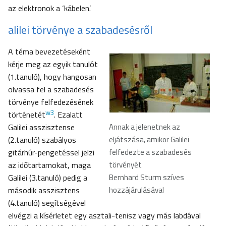
az elektronok a ‘kábelen’.
alilei törvénye a szabadesésről
A téma bevezetéseként
kérje meg az egyik tanulót
(1.tanuló), hogy hangosan
olvassa fel a szabadesés
törvénye felfedezésének
w3
történetét
. Ezalatt
Galilei asszisztense
Annak a jelenetnek az
(2.tanuló) szabályos
eljátszása, amikor Galilei
gitárhúr-pengetéssel jelzi
felfedezte a szabadesés
az időtartamokat, maga
törvényét
Galilei (3.tanuló) pedig a
Bernhard Sturm szíves
második asszisztens
hozzájárulásával
(4.tanuló) segítségével
elvégzi a kísérletet egy asztali-tenisz vagy más labdával