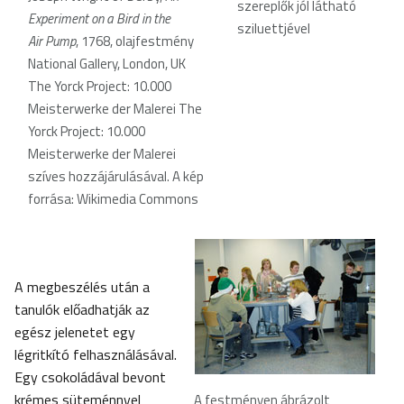
szereplők jól látható
Experiment on a Bird in the
sziluettjével
Air Pump
, 1768, olajfestmény
National Gallery, London, UK
The Yorck Project: 10.000
Meisterwerke der Malerei The
Yorck Project: 10.000
Meisterwerke der Malerei
szíves hozzájárulásával. A kép
forrása: Wikimedia Commons
A megbeszélés után a
tanulók előadhatják az
egész jelenetet egy
légritkító felhasználásával.
Egy csokoládával bevont
krémes süteménnyel
A festményen ábrázolt