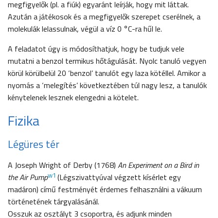
megfigyelők (pl. a fiúk) egyaránt leírják, hogy mit láttak.
Azután a játékosok és a megfigyelők szerepet cserélnek, a
molekulák lelassulnak, végül a víz 0 °C-ra hűl le.
A feladatot úgy is módosíthatjuk, hogy be tudjuk vele
mutatni a benzol termikus hőtágulását. Nyolc tanuló vegyen
körül körülbelül 20 ‘benzol’ tanulót egy laza kötéllel. Amikor a
nyomás a ‘melegítés’ következtében túl nagy lesz, a tanulók
kénytelenek lesznek elengedni a kötelet.
Fizika
Légüres tér
A Joseph Wright of Derby (1768)
An Experiment on a Bird in
w1
the Air Pump
(Légszivattyúval végzett kísérlet egy
madáron) című festményét érdemes felhasználni a vákuum
történetének tárgyalásánál.
Osszuk az osztályt 3 csoportra, és adjunk minden