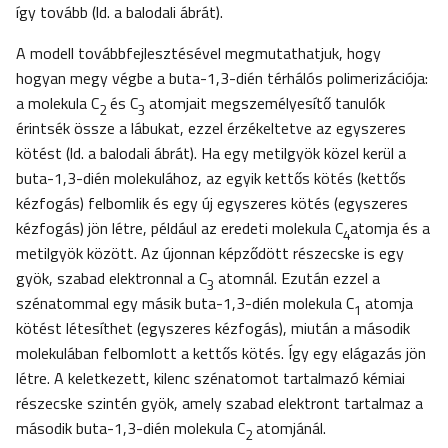
így tovább (ld. a balodali ábrát).
A modell továbbfejlesztésével megmutathatjuk, hogy
hogyan megy végbe a buta-1,3-dién térhálós polimerizációja:
a molekula C
és C
atomjait megszemélyesítő tanulók
2
3
érintsék össze a lábukat, ezzel érzékeltetve az egyszeres
kötést (ld. a balodali ábrát). Ha egy metilgyök közel kerül a
buta-1,3-dién molekulához, az egyik kettős kötés (kettős
kézfogás) felbomlik és egy új egyszeres kötés (egyszeres
kézfogás) jön létre, például az eredeti molekula C
atomja és a
4
metilgyök között. Az újonnan képződött részecske is egy
gyök, szabad elektronnal a C
atomnál. Ezután ezzel a
3
szénatommal egy másik buta-1,3-dién molekula C
atomja
1
kötést létesíthet (egyszeres kézfogás), miután a második
molekulában felbomlott a kettős kötés. Így egy elágazás jön
létre. A keletkezett, kilenc szénatomot tartalmazó kémiai
részecske szintén gyök, amely szabad elektront tartalmaz a
második buta-1,3-dién molekula C
atomjánál.
2