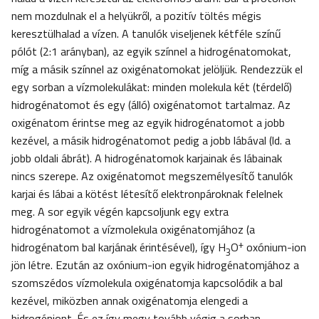
nem mozdulnak el a helyükről, a pozitív töltés mégis
keresztülhalad a vízen. A tanulók viseljenek kétféle színű
pólót (2:1 arányban), az egyik színnel a hidrogénatomokat,
míg a másik színnel az oxigénatomokat jelöljük. Rendezzük el
egy sorban a vízmolekulákat: minden molekula két (térdelő)
hidrogénatomot és egy (álló) oxigénatomot tartalmaz. Az
oxigénatom érintse meg az egyik hidrogénatomot a jobb
kezével, a másik hidrogénatomot pedig a jobb lábával (ld. a
jobb oldali ábrát). A hidrogénatomok karjainak és lábainak
nincs szerepe. Az oxigénatomot megszemélyesítő tanulók
karjai és lábai a kötést létesítő elektronpároknak felelnek
meg. A sor egyik végén kapcsoljunk egy extra
hidrogénatomot a vízmolekula oxigénatomjához (a
+
hidrogénatom bal karjának érintésével), így H
O
oxónium-ion
3
jön létre. Ezután az oxónium-ion egyik hidrogénatomjához a
szomszédos vízmolekula oxigénatomja kapcsolódik a bal
kezével, miközben annak oxigénatomja elengedi a
hidrogéniont. És ez így megy tovább végig a sorban.