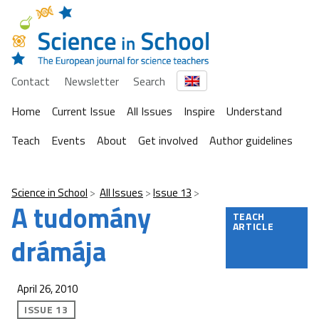
Contact
Newsletter
Search
Home
Current Issue
All Issues
Inspire
Understand
Teach
Events
About
Get involved
Author guidelines
Science in School
All Issues
Issue 13
A tudomány
TEACH
ARTICLE
drámája
April 26, 2010
ISSUE 13