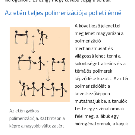
Az etén teljes polimerizációja polietilénné
A következő jelenettel
meg lehet magyarázni a
polimerizáció
mechanizmusát és
világossá lehet tenni a
különbséget a lieáris és a
térhálós polimerek
képződése között. Az etén
polimerizációját a
következőképpen
mutathatjuk be: a tanulók
teste egy szénatomnak
Az etén gyökös
felel meg, a lábuk egy
polimerizációja. Kattintson a
hidrogénatomnak, a karjuk
képre a nagyobb változatért