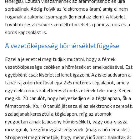
(energia). Ezután visszamennek az áramforráshoz és újra
sorbaállnak. Addig folyik az ‘elektromos áram’, amíg el nem
fogynak a cukorka-csomagok (lemerül az elem). A kísérlet
továbbfejlesztésével szemléltetni lehet a párhuzamos és a
soros kapcsolást is.
A vezetőképesség hőmérsékletfüggése
Ezzel a jelenettel meg tudjuk mutatni, hogy a fémek
vezetőképessége csökken a hőmérséklet emelkedésével. Ezt
egyébként csak kísérlettel lehet igazolni. Az iskolaudvaron a
tanár rajzoljon krétával egy 2×5 méteres téglalapot, amely
egy elektromos kábel keresztmetszetének felel meg. Kérjen
meg kb. 20 tanulót, hogy helyezkedjen el a téglalapban, ők a
fématomok. Kb. 10 tanuló játssza el az elektronok szerepét:
szaladjanak keresztül a téglalapon, míg az atomok
nyugodtan állnak (alacsony hőmérséklet), vagy oda-vissza
mozognak, ‘rezgőmozgást végeznek’ (magas hőmérséklet).
Stopperrel megmérhetjük, hogy mennyi idő alatt haladtak át