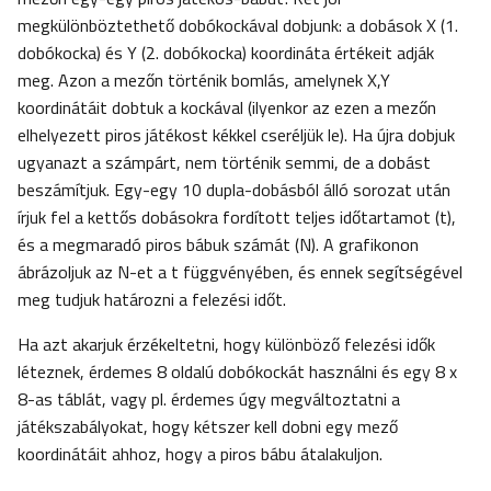
megkülönböztethető dobókockával dobjunk: a dobások X (1.
dobókocka) és Y (2. dobókocka) koordináta értékeit adják
meg. Azon a mezőn történik bomlás, amelynek X,Y
koordinátáit dobtuk a kockával (ilyenkor az ezen a mezőn
elhelyezett piros játékost kékkel cseréljük le). Ha újra dobjuk
ugyanazt a számpárt, nem történik semmi, de a dobást
beszámítjuk. Egy-egy 10 dupla-dobásból álló sorozat után
írjuk fel a kettős dobásokra fordított teljes időtartamot (t),
és a megmaradó piros bábuk számát (N). A grafikonon
ábrázoljuk az N-et a t függvényében, és ennek segítségével
meg tudjuk határozni a felezési időt.
Ha azt akarjuk érzékeltetni, hogy különböző felezési idők
léteznek, érdemes 8 oldalú dobókockát használni és egy 8 x
8-as táblát, vagy pl. érdemes úgy megváltoztatni a
játékszabályokat, hogy kétszer kell dobni egy mező
koordinátáit ahhoz, hogy a piros bábu átalakuljon.