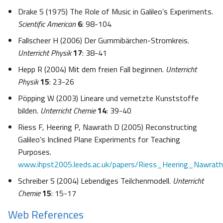
Drake S (1975) The Role of Music in Galileo’s Experiments.
Scientific American
6
: 98-104
Fallscheer H (2006) Der Gummibärchen-Stromkreis.
Unterricht Physik
17
: 38-41
Hepp R (2004) Mit dem freien Fall beginnen.
Unterricht
Physik
15
: 23-26
Pöpping W (2003) Lineare und vernetzte Kunststoffe
bilden.
Unterricht Chemie
14
: 39-40
Riess F, Heering P, Nawrath D (2005) Reconstructing
Galileo’s Inclined Plane Experiments for Teaching
Purposes.
www.ihpst2005.leeds.ac.uk/papers/Riess_Heering_Nawrath
Schreiber S (2004) Lebendiges Teilchenmodell.
Unterricht
Chemie
15
: 15-17
Web References