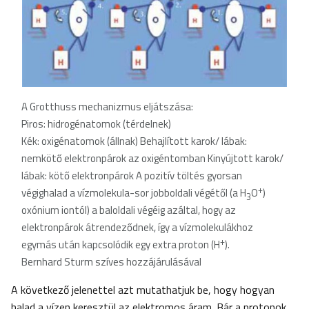
A Grotthuss mechanizmus eljátszása:
Piros: hidrogénatomok (térdelnek)
Kék: oxigénatomok (állnak) Behajlított karok/ lábak:
nemkötő elektronpárok az oxigéntomban Kinyújtott karok/
lábak: kötő elektronpárok A pozitív töltés gyorsan
+
végighalad a vízmolekula-sor jobboldali végétől (a H
O
)
3
oxónium iontól) a baloldali végéig azáltal, hogy az
elektronpárok átrendeződnek, így a vízmolekulákhoz
+
egymás után kapcsolódik egy extra proton (H
).
Bernhard Sturm szíves hozzájárulásával
A következő jelenettel azt mutathatjuk be, hogy hogyan
halad a vízen keresztül az elektromos áram. Bár a protonok