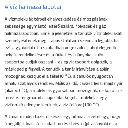
A víz halmazállapotai
A vízmolekulák térbeli elhelyezkedése és mozgásának
sebessége egymástól eltérő szilárd, folyadék és gáz
halmazállapotban. Ennél a jelenetnél a tanulók vízmolekulákat
személyesítenek meg. Tapasztalataim szerint a legjobb, ha
ezt a gyakorlatot a szabadban végezzük el, ahol elegendő
hely áll rendelkezésre és a fiúkat és a lányokat külön
csoportba tudjuk osztani – az egyik csoport dolgozik, a
másik pedig figyeli. A tanulók a tanár irányítása alapján
mozognak: kezdjük el a téllel (0 °C), a tanulók nyugodtan
állnak, szabályos rendben. Múlik az idő, tavasz lesz, majd nyár
(akár 40 °C), a molekulák gyorsabban mozognak, de közöttük
most is megmarad a kapcsolat.Végül a molekulák egy
vízforraló edénybe kerülnek, a víz felforr (100 °C).
A tanár minden fázisról készít egy pillanatfelvétel úgy, hogy
“megállj”-t kiált. A feladatban résztvevők (pl. a lányok) és a