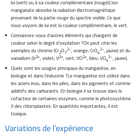
lui (vert) ou à sa couleur complémentaire (rouge)L’ion
manganate absorbe la radiation électromagnétique
provenant de la partie rouge du spectre visible. Ce que
nous voyons de lui est la couleur complémentaire, le vert.
Connaissez-vous d’autres éléments qui changent de
couleur selon le degré d’oxydation ?On peut citer les
2
–
2
–
exemples du chrome (Cr
O
, orange; CrO
, jaune) et du
2
7
4
2+
3+
2+
3
–
vanadium (V
, violet; V
, vert; VO
, bleu; VO
, jaune).
4
Quels sont les usages principaux du manganèse, en
biologie et dans l’industrie ?Le manganèse est utilisé dans
les aciers inox, dans les piles, dans les pigments et comme
additifs des carburants. En biologie il se trouve dans le
cofacteur de certaines enzymes, comme le photosystème
II des chloroplastes. En quantités importantes, il est
toxique.
Variations de l’expérience