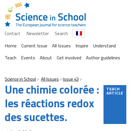
Contact
Newsletter
Search
Home
Current Issue
All Issues
Inspire
Understand
Teach
Events
About
Get involved
Author guidelines
Science in School
All Issues
Issue 43
Une chimie colorée :
TEACH
ARTICLE
les réactions redox
des sucettes.