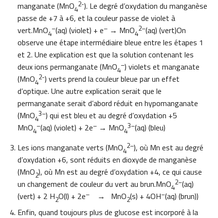
2-
manganate (MnO
). Le degré d’oxydation du manganèse
4
passe de +7 à +6, et la couleur passe de violet à
–
–
2
–
vert.MnO
(aq) (violet) + e
→ MnO
(aq) (vert)On
4
4
observe une étape intermédiaire bleue entre les étapes 1
et 2. Une explication est que la solution contenant les
–
deux ions permanganate (MnO
) violets et manganate
4
2-
(MnO
) verts prend la couleur bleue par un effet
4
d’optique. Une autre explication serait que le
permanganate serait d’abord réduit en hypomanganate
3
–
(MnO
) qui est bleu et au degré d’oxydation +5
4
–
–
3
–
MnO
(aq) (violet) + 2e
→ MnO
(aq) (bleu)
4
4
2
–
Les ions manganate verts (MnO
), où Mn est au degré
4
d’oxydation +6, sont réduits en dioxyde de manganèse
(MnO
), où Mn est au degré d’oxydation +4, ce qui cause
2
2
–
un changement de couleur du vert au brun.MnO
(aq)
4
–
–
(vert) + 2 H
O(l) + 2e
→ MnO
(s) + 4OH
(aq) (brun))
2
2
Enfin, quand toujours plus de glucose est incorporé à la