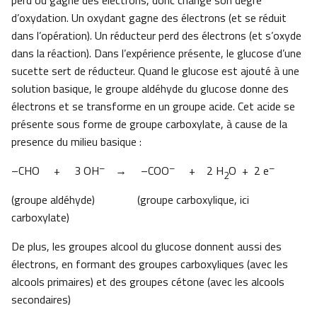
perd ou gagne des électrons, donc change son degré
d’oxydation. Un oxydant gagne des électrons (et se réduit
dans l’opération). Un réducteur perd des électrons (et s’oxyde
dans la réaction). Dans l’expérience présente, le glucose d’une
sucette sert de réducteur. Quand le glucose est ajouté à une
solution basique, le groupe aldéhyde du glucose donne des
électrons et se transforme en un groupe acide. Cet acide se
présente sous forme de groupe carboxylate, à cause de la
presence du milieu basique :
–
–
–
–CHO + 3 OH
→ –COO
+ 2 H
O + 2 e
2
(groupe aldéhyde) (groupe carboxylique, ici
carboxylate)
De plus, les groupes alcool du glucose donnent aussi des
électrons, en formant des groupes carboxyliques (avec les
alcools primaires) et des groupes cétone (avec les alcools
secondaires)