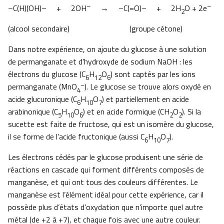
–
–
–C(H)(OH)– + 2OH
→ –C(=O)– + 2H
O + 2e
2
(alcool secondaire) (groupe cétone)
Dans notre expérience, on ajoute du glucose à une solution
de permanganate et d’hydroxyde de sodium NaOH : les
électrons du glucose (C
H
O
) sont captés par les ions
6
12
6
–
permanganate (MnO
). Le glucose se trouve alors oxydé en
4
acide glucuronique (C
H
O
) et partiellement en acide
6
10
7
arabinonique (C
H
O
) et en acide formique (CH
O
). Si la
5
10
6
2
2
sucette est faite de fructose, qui est un isomère du glucose,
il se forme de l’acide fructonique (aussi C
H
O
).
6
10
7
Les électrons cédés par le glucose produisent une série de
réactions en cascade qui forment différents composés de
manganèse, et qui ont tous des couleurs différentes. Le
manganèse est l’élément idéal pour cette expérience, car il
possède plus d’états d’oxydation que n’importe quel autre
métal (de +2 à +7), et chaque fois avec une autre couleur.