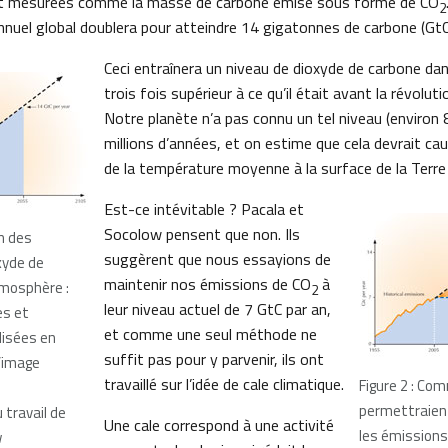
t mesurées comme la masse de carbone émise sous forme de CO
2
 annuel global doublera pour atteindre 14 gigatonnes de carbone (Gt
Ceci entraînera un niveau de dioxyde de carbone da
trois fois supérieur à ce qu’il était avant la révolutio
Notre planète n’a pas connu un tel niveau (environ
millions d’années, et on estime que cela devrait ca
de la température moyenne à la surface de la Terre 
Est-ce intévitable ? Pacala et
Socolow pensent que non. Ils
on des
suggèrent que nous essayions de
xyde de
maintenir nos émissions de CO
à
tmosphère :
2
leur niveau actuel de 7 GtC par an,
es et
et comme une seul méthode ne
lisées en
suffit pas pour y parvenir, ils ont
l’image
travaillé sur l’idée de cale climatique.
Figure 2 : Co
permettraien
travail de
Une cale correspond à une activité
les émissions
w