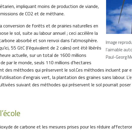
étarien, impliquant moins de production de viande,
s émissions de CO2 et de méthane.
la conversion de forêts et de prairies naturelles en
ose le sol, suite au labour annuel ; ceci accélère la
arbone absorbé et son renvoi dans l’atmosphère.
Image reprodu
’ici, 55 GtC (l’équivalent de 2 cales) ont été libérés
l’aimable aut
’heure actuelle, sur un total de 1600 millions
Paul-Georg Mei
 de par le monde, seuls 110 millions d’hectares
ant des méthodes qui préservent le sol.Ces méthodes incluent par e
 l’utilisation d’engrais vert, la plantation des graines sans labour. L’
cultivées suivant des méthodes qui préservent le sol pourrait poser
l’école
ioxyde de carbone et les mesures prises pour les réduire affecter