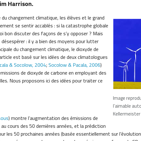
Tim Harrison.
e du changement climatique, les élèves et le grand
lement se sentir accablés : si la catastrophe globale
uoi bon discuter des façons de s’y opposer ? Mais
s désespérer : il y a bien des moyens pour lutter
ncipale du changement climatique, le dioxyde de
 article est basé sur les idées de deux climatologues
cala & Socolow, 2004
;
Socolow & Pacala, 2006
)
s émissions de dioxyde de carbone en employant des
les. Nous proposons ici des idées pour traiter ce
Image reprodu
l’aimable aut
Kellermeister 
sous
) montre l’augmentation des émissions de
au cours des 50 dernières années, et la prédiction
our les 50 prochaines années (basée essentiellement sur l’évolution 