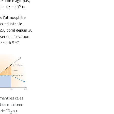
. Si l’on n’agit pas,
9
C; 1 Gt = 10
t).
ns l’atmosphère
n industrielle.
 850 ppm) depuis 30
user une élévation
de 1 à 5 ºC.
mment les cales
t de maintenir
 de CO
au
2