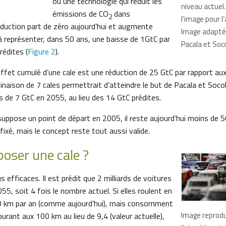
ou une technologie qui réduit les
niveau actuel.
émissions de CO
dans
2
l’image pour l
éduction part de zéro aujourd’hui et augmente
Image adaptée
’à représenter, dans 50 ans, une baisse de 1GtC par
Pacala et Soc
rédites (
Figure 2
).
effet cumulé d’une cale est une réduction de 25 GtC par rapport au
naison de 7 cales permettrait d’atteindre le but de Pacala et Soco
s de 7 GtC en 2055, au lieu des 14 GtC prédites.
ppose un point de départ en 2005, il reste aujourd’hui moins de 5
 fixé, mais le concept reste tout aussi valide.
ser une cale ?
s efficaces. Il est prédit que 2 milliards de voitures
055, soit 4 fois le nombre actuel. Si elles roulent en
km par an (comme aujourd’hui), mais consomment
Image reprodu
rburant aux 100 km au lieu de 9,4 (valeur actuelle),