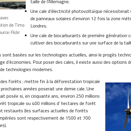
taille de l’Allemagne.
Une cale d’électricité photovoltaïque nécessiterait
 avec
de panneaux solaires d’environ 12 fois la zone métr
ation de Timo
Londres.
rce: Flickr
Une cale de biocarburants de première génération c
cultiver des biocarburants sur une surface de la taill
 sont basées sur les technologies actuelles, ainsi le progès techno
e d’économies. Pour poser des cales, il existe aussi des options 
de technologies modernes.
des forêts : mettre fin à la déforestation tropicale
 prochaines années poserait une demie cale. Une
ait posée si, en cinquante ans, environ 250 millions
rêt tropicale ou 400 millions d’ hectares de forêt
t restaurés (les surfaces actuelles de forêts
tempérées sont respectivement de 1500 et 700
es).