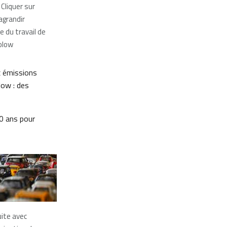
 Cliquer sur
’agrandir
 du travail de
olow
x émissions
low : des
0 ans pour
ite avec