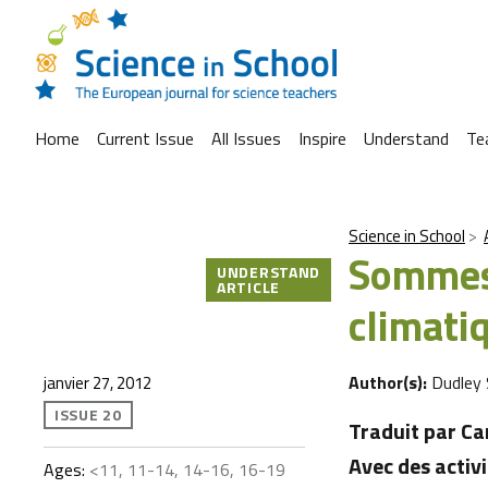
Home
Current Issue
All Issues
Inspire
Understand
Te
Science in School
Sommes
UNDERSTAND
ARTICLE
climati
Author(s):
Dudley 
janvier 27, 2012
ISSUE 20
Traduit par Ca
Avec des activi
Ages:
<11, 11-14, 14-16, 16-19