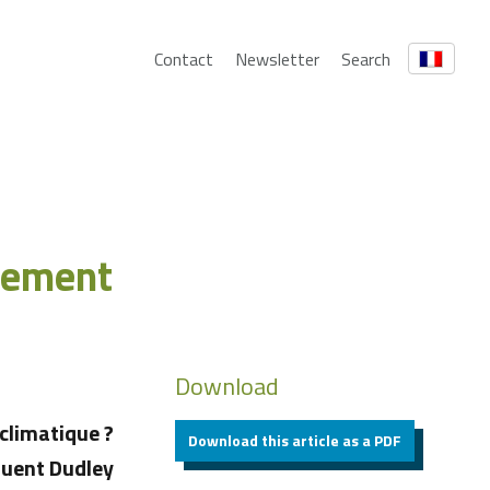
Contact
Newsletter
Search
gement
Download
climatique ?
Download this article as a PDF
iquent Dudley