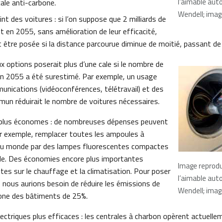
l’aimable aut
cale anti-carbone.
Wendell; image
nt des voitures : si l’on suppose que 2 milliards de
nt en 2055, sans amélioration de leur efficacité,
it être posée si la distance parcourue diminue de moitié, passant 
 options poserait plus d’une cale si le nombre de
 en 2055 a été surestimé. Par exemple, un usage
unications (vidéoconférences, télétravail) et des
un réduirait le nombre de voitures nécessaires.
plus économes : de nombreuses dépenses peuvent
ar exemple, remplacer toutes les ampoules à
du monde par des lampes fluorescentes compactes
ale. Des économies encore plus importantes
Image reprodu
tes sur le chauffage et la climatisation. Pour poser
l’aimable aut
, nous aurions besoin de réduire les émissions de
Wendell; image
one des bâtiments de 25%.
ectriques plus efficaces : les centrales à charbon opèrent actuell