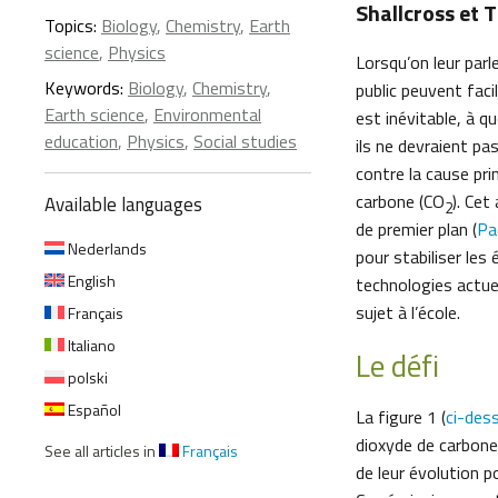
Shallcross et 
Topics:
Biology
,
Chemistry
,
Earth
science
,
Physics
Lorsqu’on leur parl
Keywords:
Biology
,
Chemistry
,
public peuvent faci
Earth science
,
Environmental
est inévitable, à q
education
,
Physics
,
Social studies
ils ne devraient pa
contre la cause pri
carbone (CO
). Cet
Available languages
2
de premier plan (
Pa
Nederlands
pour stabiliser le
English
technologies actuel
sujet à l’école.
Français
Italiano
Le défi
polski
Español
La figure 1 (
ci-des
dioxyde de carbone 
See all articles in
Français
de leur évolution p