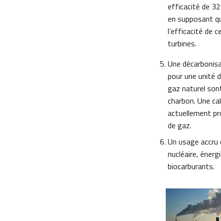
efficacité de 3
en supposant que
l’efficacité de 
turbines.
Une décarbonisat
pour une unité d
gaz naturel sont
charbon. Une cal
actuellement pro
de gaz.
Un usage accru d
nucléaire, énerg
biocarburants.