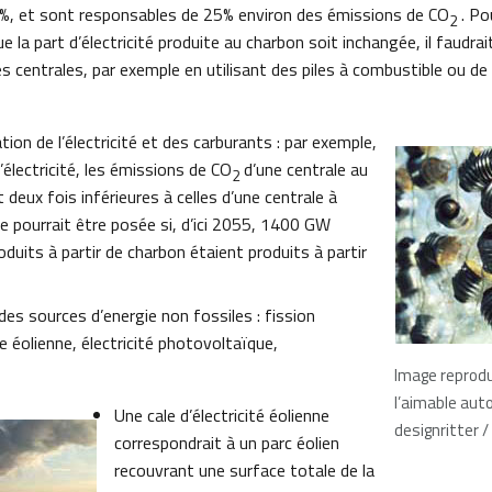
2%, et sont responsables de 25% environ des émissions de CO
. Po
2
 la part d’électricité produite au charbon soit inchangée, il faudra
ces centrales, par exemple en utilisant des piles à combustible ou de
ion de l’électricité et des carburants : par exemple,
’électricité, les émissions de CO
d’une centrale au
2
 deux fois inférieures à celles d’une centrale à
e pourrait être posée si, d’ici 2055, 1400 GW
duits à partir de charbon étaient produits à partir
es sources d’energie non fossiles : fission
ie éolienne, électricité photovoltaïque,
Image reprodu
l’aimable aut
Une cale d’électricité éolienne
designritter / 
correspondrait à un parc éolien
recouvrant une surface totale de la