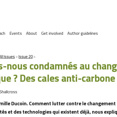
ach
Events
About
Get involved
Author guidelines
All Issues
Issue 20
-nous condamnés au chan
que ? Des cales anti-carbone
Shallcross
mille Ducoin. Comment lutter contre le changement 
tés et des technologies qui existent déjà, nous expl