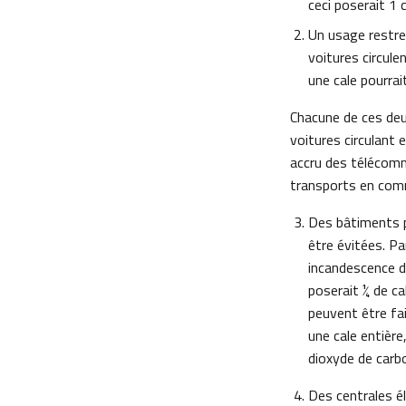
ceci poserait 1 
Un usage restrei
voitures circule
une cale pourra
Chacune de ces deux
voitures circulant
accru des télécomm
transports en comm
Des bâtiments 
être évitées. P
incandescence 
poserait ¼ de c
peuvent être fai
une cale entière
dioxyde de carb
Des centrales él