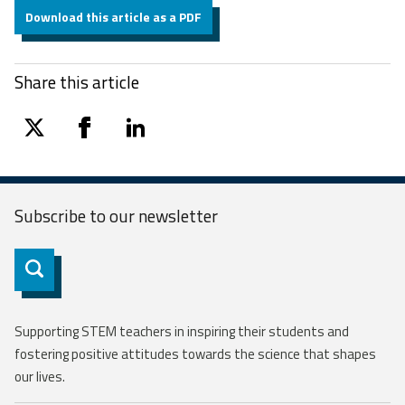
Download this article as a PDF
Share this article
twitter
facebook
linkedin
Subscribe to our
newsletter
Subscribe
Supporting STEM teachers in inspiring their students and
fostering positive attitudes towards the science that shapes
our lives.