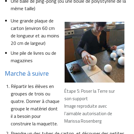
Une balle de ping-pong (ou une boule de polystyrène de la
même taille)
Une grande plaque de
carton (environ 60 cm
de longueur et au moins
20 cm de largeur)
Une pile de livres ou de
magazines
Marche à suivre
Répartir les élèves en
Étape 5: Poser la Terre sur
groupes de trois ou
son support
quatre. Donner à chaque
Image reproduite avec
groupe le matériel dont
l’aimable autorisation de
il a besoin pour
Marissa Rosenberg
construire la maquette.
Prendre un des tubes de carton, et découper des petites