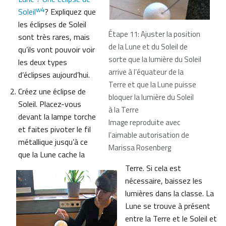
w4
Soleil
? Expliquez que
les éclipses de Soleil
Étape 11: Ajuster la position
sont très rares, mais
de la Lune et du Soleil de
qu’ils vont pouvoir voir
sorte que la lumière du Soleil
les deux types
arrive à l’équateur de la
d’éclipses aujourd’hui.
Terre et que la Lune puisse
Créez une éclipse de
bloquer la lumière du Soleil
Soleil. Placez-vous
à la Terre
devant la lampe torche
Image reproduite avec
et faites pivoter le fil
l’aimable autorisation de
métallique jusqu’à ce
Marissa Rosenberg
que la Lune cache la
Terre. Si cela est
nécessaire, baissez les
lumières dans la classe. La
Lune se trouve à présent
entre la Terre et le Soleil et