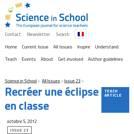
Contact
Newsletter
Search
Home
Current Issue
All Issues
Inspire
Understand
Teach
Events
About
Get involved
Author guidelines
Science in School
All Issues
Issue 23
Recréer une éclipse
TEACH
ARTICLE
en classe
octobre 5, 2012
ISSUE 23