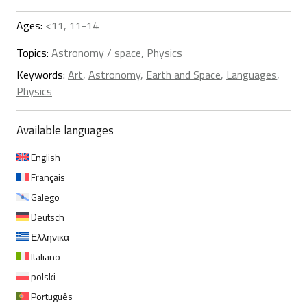
Ages:
<11, 11-14
Topics:
Astronomy / space
,
Physics
Keywords:
Art
,
Astronomy
,
Earth and Space
,
Languages
,
Physics
Available languages
English
Français
Galego
Deutsch
Ελληνικα
Italiano
polski
Português