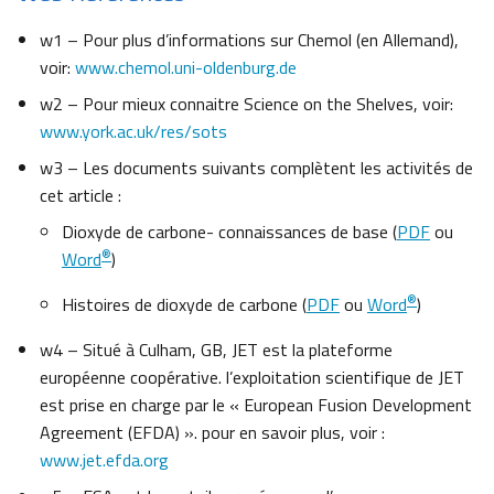
w1 – Pour plus d’informations sur Chemol (en Allemand),
voir:
www.chemol.uni-oldenburg.de
w2 – Pour mieux connaitre Science on the Shelves, voir:
www.york.ac.uk/res/sots
w3 – Les documents suivants complètent les activités de
cet article :
Dioxyde de carbone- connaissances de base (
PDF
ou
®
Word
)
®
Histoires de dioxyde de carbone (
PDF
ou
Word
)
w4 – Situé à Culham, GB, JET est la plateforme
européenne coopérative. l’exploitation scientifique de JET
est prise en charge par le « European Fusion Development
Agreement (EFDA) ». pour en savoir plus, voir :
www.jet.efda.org