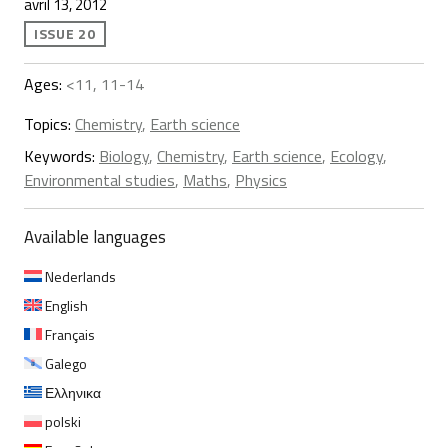
avril 13, 2012
ISSUE 20
Ages:
<11, 11-14
Topics:
Chemistry
,
Earth science
Keywords:
Biology
,
Chemistry
,
Earth science
,
Ecology
,
Environmental studies
,
Maths
,
Physics
Available languages
Nederlands
English
Français
Galego
Ελληνικα
polski