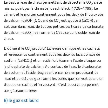
Le test à l’eau de chaux permettant de détecter le CO
a été
2
mis au point par le chimiste Joseph Black (1728–1799). Le
ciment et le mortier contiennent tous les deux de l’hydroxyde
de calcium (Ca(OH)
). Quand du CO
est ajouté à Ca(OH)
en
2
2
2
solution dans l’eau, de toutes petites particules de carbonate
de calcium (CaCO
) se forment ; C’est ce qui trouble l’eau de
3
chaux.
D’où vient le CO
produit? La levure chimique et les cachets
2
effervescents contiennent tous les deux du bicarbonate de
sodium (NaHCO
) et un acide fort (comme l’acide citrique ou
3
le phosphate de calcium). Au contact de l’eau, le bicarbonate
de sodium et l’acide réagissent ensemble en produisant de
l’eau et du CO
. Ce gaz forme les bulles que l’on voit quand on
2
dissous un cachet effervescent ; C’est aussi ce qui permet
aux gâteaux de lever.
B) le gaz est lourd