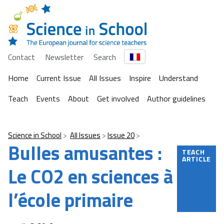
Contact
Newsletter
Search
Home
Current Issue
All Issues
Inspire
Understand
Teach
Events
About
Get involved
Author guidelines
Science in School
All Issues
Issue 20
Bulles amusantes :
TEACH
ARTICLE
Le CO2 en sciences à
l’école primaire