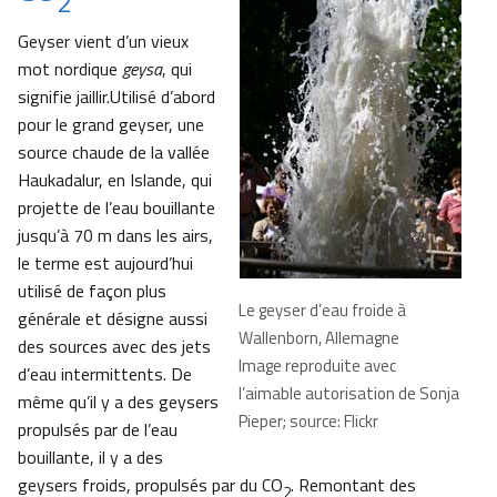
2
Geyser vient d’un vieux
mot nordique
geysa
, qui
signifie jaillir.Utilisé d’abord
pour le grand geyser, une
source chaude de la vallée
Haukadalur, en Islande, qui
projette de l’eau bouillante
jusqu’à 70 m dans les airs,
le terme est aujourd’hui
utilisé de façon plus
Le geyser d’eau froide à
générale et désigne aussi
Wallenborn, Allemagne
des sources avec des jets
Image reproduite avec
d’eau intermittents. De
l’aimable autorisation de Sonja
même qu’il y a des geysers
Pieper; source: Flickr
propulsés par de l’eau
bouillante, il y a des
geysers froids, propulsés par du CO
. Remontant des
2