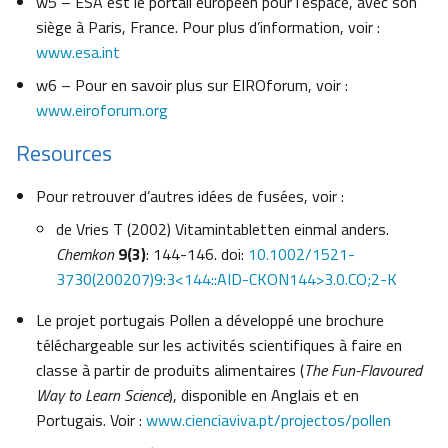
w5 – ESA est le portail européen pour l’espace, avec son
siège à Paris, France. Pour plus d’information, voir :
www.esa.int
w6 – Pour en savoir plus sur EIROforum, voir :
www.eiroforum.org
Resources
Pour retrouver d’autres idées de fusées, voir :
de Vries T (2002) Vitamintabletten einmal anders.
Chemkon
9(3)
: 144-146. doi:
10.1002/1521-
3730(200207)9:3<144::AID-CKON144>3.0.CO;2-K
Le projet portugais Pollen a développé une brochure
téléchargeable sur les activités scientifiques à faire en
classe à partir de produits alimentaires (
The Fun-Flavoured
Way to Learn Science
), disponible en Anglais et en
Portugais. Voir :
www.cienciaviva.pt/projectos/pollen